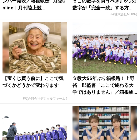
ンバー発表／箱根駅伝 | 月陸O
６この数字を買うべき】6つの
nline｜月刊陸上競...
数字が「完全一致」する方...
PR(株式会社MURA)
【宝くじ買う前に】ここで気
立教大55年ぶり箱根路！上野
づくかどうかで変わります
裕一郎監督「ここで終わる大
学ではありません」／箱根駅...
PR(合同会社デジタルファーム )