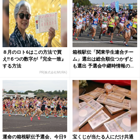
８月のロト6はこの方法で買
箱根駅伝「関東学生連合チー
え!!６つの数字が『完全一致』
ム」選出は総合順位つかずと
する方法
も選出 予選会中継時情報の
訂...
PR(株式会社MURA)
運命の箱根駅伝予選会、今日9
宝くじが当たる人にだけ共通