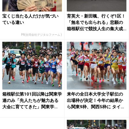
宝くじ当たる人だけが気づい
育英大・新田颯、行くぞ1区！
ている違い
「無名でも出られる」悲願の
箱根駅伝で競技人生の集大成...
PR(合同会社デジタルファーム )
箱根駅伝第101回以降は関東学
来年の全日本大学女子駅伝の
連のみ「先人たちが魅力ある
出場枠が決定！今年の結果か
大会に育ててきた」関東学...
ら関東9枠、関西5枠に タイ...