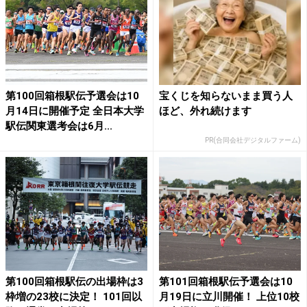
第100回箱根駅伝予選会は10
宝くじを知らないまま買う人
月14日に開催予定 全日本大学
ほど、外れ続けます
駅伝関東選考会は6月...
PR(合同会社デジタルファーム)
第100回箱根駅伝の出場枠は3
第101回箱根駅伝予選会は10
枠増の23校に決定！ 101回以
月19日に立川開催！ 上位10校