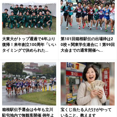
大東大がトップ通過で4年ぶり
第101回箱根駅伝の出場枠は2
復帰！来年創立100周年「いい
0校＋関東学生連合に！第99回
タイミングで決められた...
大会までの通常開催へ...
箱根駅伝予選会は今年も立川
宝くじ当たる人だけがやって
駐屯地内で無観客開催 例年よ
いること、教えます