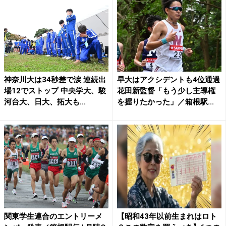
神奈川大は34秒差で涙 連続出
早大はアクシデントも4位通過
場12でストップ 中央学大、駿
花田新監督「もう少し主導権
河台大、日大、拓大も...
を握りたかった」／箱根駅...
関東学生連合のエントリーメ
【昭和43年以前生まれはロト