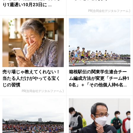
り1週遅い10月23日に ...
PR(合同会社デジタルファーム )
売り場じゃ教えてくれない！
箱根駅伝の関東学生連合チー
当たる人だけがやってる宝く
ム編成方法が変更「チーム枠1
じの習慣
0名」＋「その他個人枠6名...
PR(合同会社デジタルファーム )