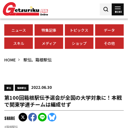
MENU
ニュース
特集記事
トピックス
データ
スキル
メディア
ショップ
その他
HOME
駅伝、箱根駅伝
2022.06.30
駅伝
箱根駅伝
第100回箱根駅伝予選会が全国の大学対象に！本戦
で関東学連チームは編成せず
SHARE
#箱根駅伝