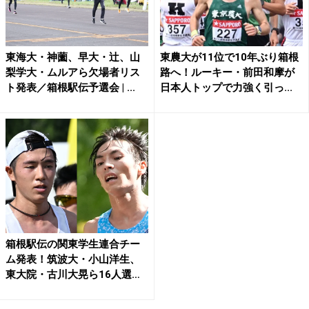
東海大・神薗、早大・辻、山
東農大が11位で10年ぶり箱根
梨学大・ムルアら欠場者リス
路へ！ルーキー・前田和摩が
ト発表／箱根駅伝予選会 | ...
日本人トップで力強く引っ...
箱根駅伝の関東学生連合チー
ム発表！筑波大・小山洋生、
東大院・古川大晃ら16人選
出...