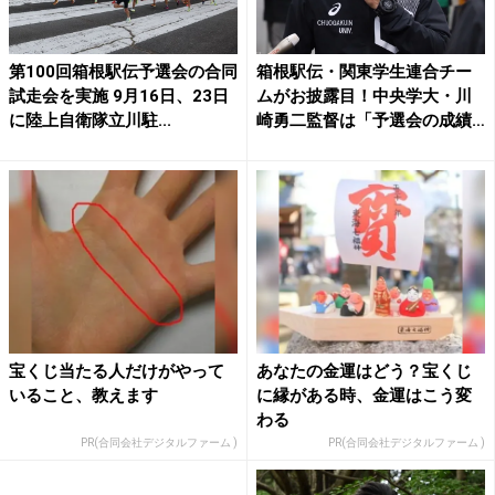
第100回箱根駅伝予選会の合同
箱根駅伝・関東学生連合チー
試走会を実施 9月16日、23日
ムがお披露目！中央学大・川
に陸上自衛隊立川駐...
崎勇二監督は「予選会の成績
を...
宝くじ当たる人だけがやって
あなたの金運はどう？宝くじ
いること、教えます
に縁がある時、金運はこう変
わる
PR(合同会社デジタルファーム )
PR(合同会社デジタルファーム )