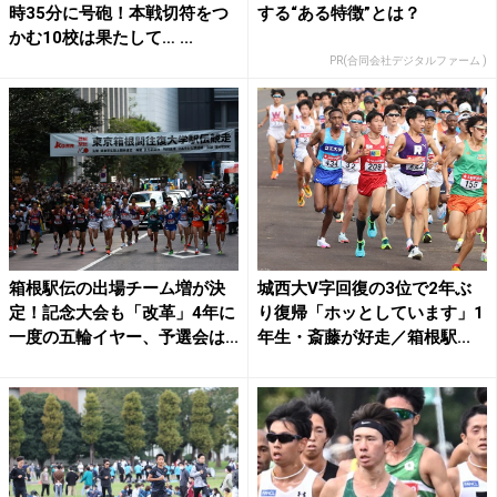
時35分に号砲！本戦切符をつ
する“ある特徴”とは？
かむ10校は果たして… ...
PR(合同会社デジタルファーム )
箱根駅伝の出場チーム増が決
城西大V字回復の3位で2年ぶ
定！記念大会も「改革」4年に
り復帰「ホッとしています」1
一度の五輪イヤー、予選会は...
年生・斎藤が好走／箱根駅...