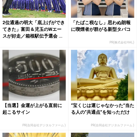
2位通過の明大「底上げができ
「たばこ税なし」思わぬ朗報
てきた」富田＆児玉のWエー
に喫煙者が群がる新型タバコ
スが好走／箱根駅伝予選会 ...
PR(株式会社HAL)
【当選】金運が上がる直前に
“宝くじは運じゃなかった”当た
起こるサイン
る人の“共通点”を知っただけ
PR(合同会社デジタルファーム )
PR(合同会社デジタルファーム )