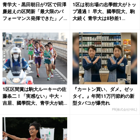
青学大・黒田朝日が7区で田澤
1区は初出場の志學館大がトッ
廉超えの区間新「最大限のパ
プ通過！ 早大、國學院大、駒
フォーマンス発揮できた」／...
大続く 青学大は8秒差1...
1区区間賞は駒大ルーキーの佐
『カートン買い、ダメ。ゼッ
藤条二！「実感ない」中大・
タイ。』年間11万円節約の新
吉居、國學院大、青学大が続...
型タバコが爆売れ
PR(株式会社HAL)