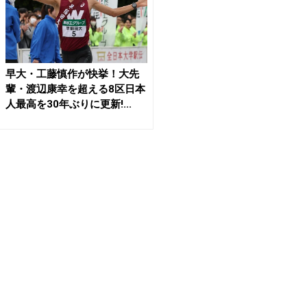
早大・工藤慎作が快挙！大先
輩・渡辺康幸を超える8区日本
人最高を30年ぶりに更新!...