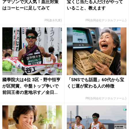
アマゾンで大人気！血圧対策
宝くじ当たる人だけがやって
はコーヒーに足してみて
いること、教えます
PR(森永乳業)
PR(合同会社デジタルファーム )
國學院大は4位 3区・野中恒亨
「SNSでも話題」60代から宝
が区間賞、中盤トップ争いで
くじ運が変わる人の特徴
前回王者の意地示す／全日...
PR(合同会社デジタルファーム )