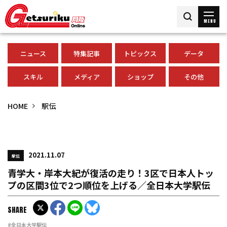
MENU
ニュース
特集記事
トピックス
データ
スキル
メディア
ショップ
その他
HOME
駅伝
2021.11.07
駅伝
青学大・岸本大紀が復活の走り！3区で日本人トッ
プの区間3位で2つ順位を上げる／全日本大学駅伝
SHARE
#全日本大学駅伝