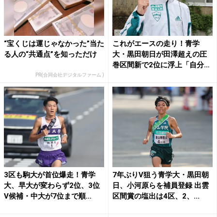
“宝くじは運じゃなかった”当た
これがエースの走り！青学
る人の“共通点”を知っただけ
大・黒田朝日が田澤超えの圧
巻区間新で2位に浮上「自分の
走...
PR(合同会社デジタルファーム )
3区も駒大が首位爆走！青学
7年ぶりV狙う青学大・黒田朝
大、早大が変わらず2位、3位
日、小河原らを補員登録 出雲
V候補・中大が7位まで順...
区間賞の塩出は4区、2、...