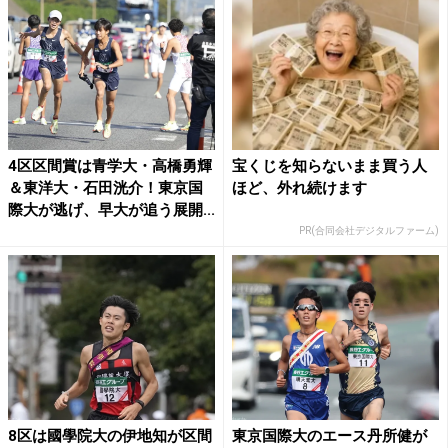
4区区間賞は青学大・高橋勇輝
宝くじを知らないまま買う人
＆東洋大・石田洸介！東京国
ほど、外れ続けます
際大が逃げ、早大が追う展開...
PR(合同会社デジタルファーム)
8区は國學院大の伊地知が区間
東京国際大のエース丹所健が