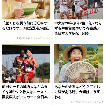
「宝くじを買う前に〇〇をす
中大が20年ぶり2位！初Vなら
るだけです」7億当選者が続出
ずも中盤首位争いで存在感／
全日本大学駅伝 | 月陸...
PR(合同会社デジタルファーム )
前回シードの城西大はキムタ
あなたの金運はどう？宝くじ
イを3区へ 立教大はエース・
に縁がある時、金運はこう変
國安広人がアンカー／全日本...
わる
PR(合同会社デジタルファーム )