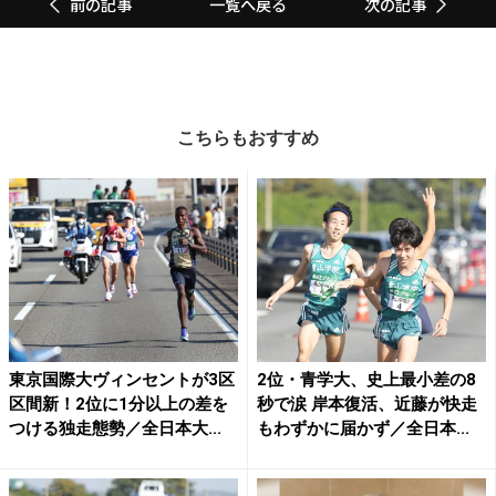
一覧へ戻る
前の記事
次の記事
こちらもおすすめ
東京国際大ヴィンセントが3区
2位・青学大、史上最小差の8
区間新！2位に1分以上の差を
秒で涙 岸本復活、近藤が快走
つける独走態勢／全日本大...
もわずかに届かず／全日本...