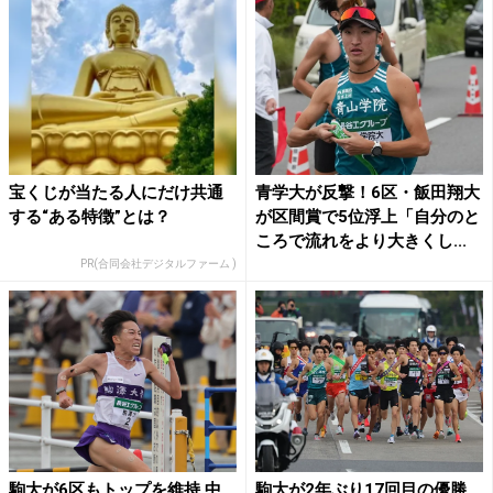
宝くじが当たる人にだけ共通
青学大が反撃！6区・飯田翔大
する“ある特徴”とは？
が区間賞で5位浮上「自分のと
ころで流れをより大きくし...
PR(合同会社デジタルファーム )
駒大が6区もトップを維持 中
駒大が2年ぶり17回目の優勝