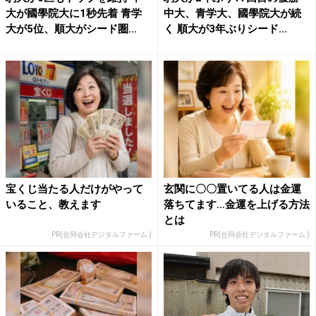
大が國學院大に1秒先着 青学
中大、青学大、國學院大が続
大が5位、順大がシード圏...
く 順大が3年ぶりシード...
宝くじ当たる人だけがやって
玄関に〇〇置いてる人は金運
いること、教えます
落ちてます…金運を上げる方法
とは
PR(合同会社デジタルファーム )
PR(合同会社デジタルファーム )