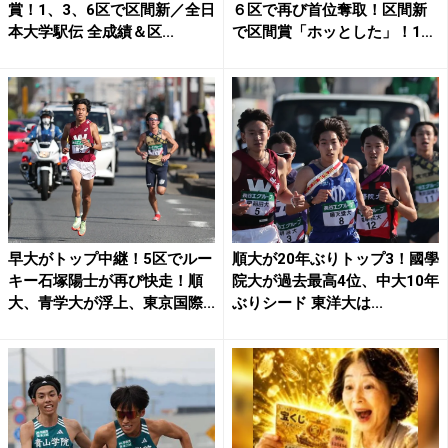
賞！1、3、6区で区間新／全日
６区で再び首位奪取！区間新
本大学駅伝 全成績＆区...
で区間賞「ホッとした」！1
9...
早大がトップ中継！5区でルー
順大が20年ぶりトップ3！國學
キー石塚陽士が再び快走！順
院大が過去最高4位、中大10年
大、青学大が浮上、東京国際...
ぶりシード 東洋大は...