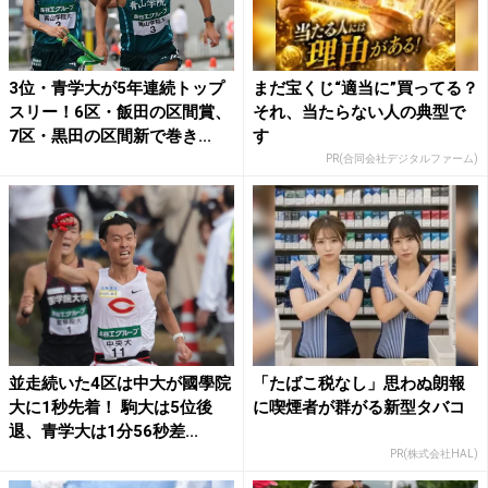
3位・青学大が5年連続トップ
まだ宝くじ“適当に”買ってる？
スリー！6区・飯田の区間賞、
それ、当たらない人の典型で
7区・黒田の区間新で巻き...
す
PR(合同会社デジタルファーム)
並走続いた4区は中大が國學院
「たばこ税なし」思わぬ朗報
大に1秒先着！ 駒大は5位後
に喫煙者が群がる新型タバコ
退、青学大は1分56秒差...
PR(株式会社HAL)