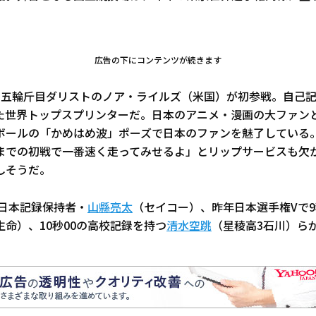
広告の下にコンテンツが続きます
リ五輪斤目ダリストのノア・ライルズ（米国）が初参戦。自己記
た世界トップスプリンターだ。日本のアニメ・漫画の大ファン
ボールの「かめはめ波」ポーズで日本のファンを魅了している。
までの初戦で一番速く走ってみせるよ」とリップサービスも欠
しそうだ。
5の日本記録保持者・
山縣亮太
（セイコー）、昨年日本選手権Vで9
生命）、10秒00の高校記録を持つ
清水空跳
（星稜高3石川）ら