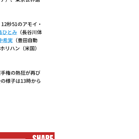
ビア）、東京世界選
12秒51のアモイ・
島ひとみ
（長谷川体
中希実
（豊田自動
・ホリハン（米国）
選手権の熱狂が再び
の様子は13時から
SHARE