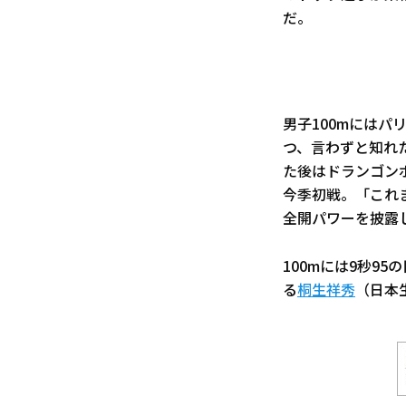
だ。
男子100mにはパ
つ、言わずと知れ
た後はドランゴン
今季初戦。「これ
全開パワーを披露
100mには9秒9
る
桐生祥秀
（日本