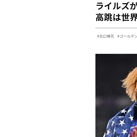
ライルズが
海外
五輪
高跳は世界
好記録
大会結果
#北口榛花
#ゴールデン