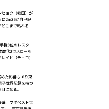
ンヒョク（韓国）が
に2m36が自己記
がどこまで粘れる
手権8位のレスタ
本歴代2位スローを
ドレイヒ（チェコ）
痛めた影響もあり東
男子世界記録を持つ
歩目になる。
豪華。ブダペスト世