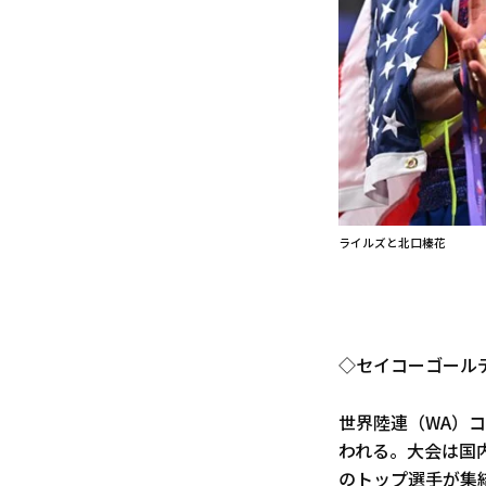
ライルズと北口榛花
◇セイコーゴールデ
世界陸連（WA）
われる。大会は国
のトップ選手が集