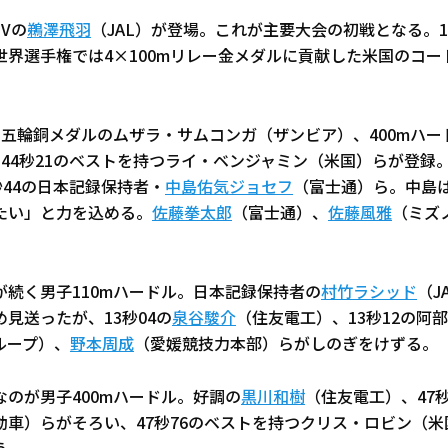
Vの
鵜澤飛羽
（JAL）が登場。これが主要大会の初戦となる。1
世界選手権では4×100mリレー金メダルに貢献した米国のコー
。
リ五輪銅メダルのムザラ・サムコンガ（ザンビア）、400mハー
も44秒21のベストを持つライ・ベンジャミン（米国）らが登録
秒44の日本記録保持者・
中島佑気ジョセフ
（富士通）ら。中島は
たい」と力を込める。
佐藤拳太郎
（富士通）、
佐藤風雅
（ミズ
が続く男子110mハードル。日本記録保持者の
村竹ラシッド
（J
見送ったが、13秒04の
泉谷駿介
（住友電工）、13秒12の阿
ループ）、
野本周成
（愛媛競技力本部）らがしのぎをけずる。
のが男子400mハードル。好調の
黒川和樹
（住友電工）、47
動車）らがそろい、47秒76のベストを持つクリス・ロビン（