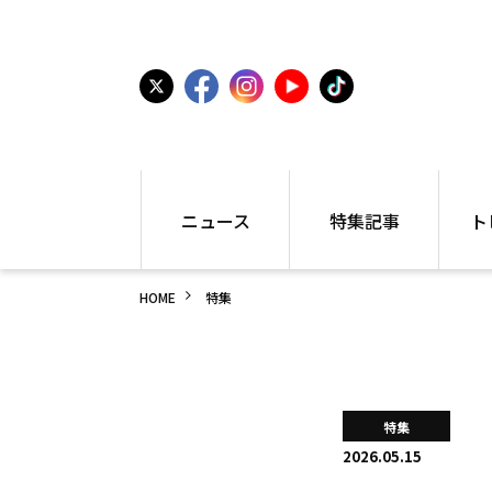
ニュース
特集記事
ト
国内
世界陸上
シュー
HOME
特集
駅伝
特集
インフ
箱根駅伝
学生長距離
編集部
大学
高校・中学
PR
高校
アラカルト
アイテ
特集
中学
プレゼ
2026.05.15
世界陸上
日本代表