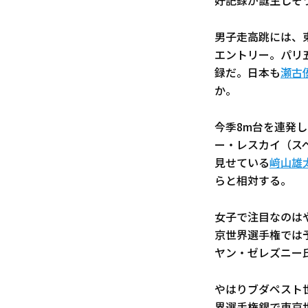
好記録が誕生しそ
男子走高跳には、
エントリー。パリ
録だ。日本も
瀬古
か。
今季8m台を連発
ー・レスカイ（ス
見せている
﨑山雄
らと相対する。
女子で注目なのは
京世界選手権では
ヤン・ゼレズニー
やはりブダペスト