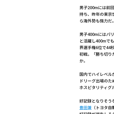
男子200mには前回
持ち、昨年の東京
ら海外勢も強力だ
男子400mにはパ
と活躍し400mで
界選手権6位で44
初戦。「勝ち切り
か。
国内でハイレベル
ドリーグ出場のため
ホスピタリティグ
好記録となりそうな
豊田兼
（トヨタ自