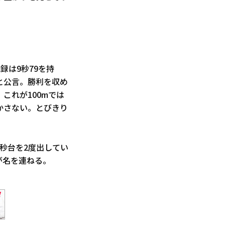
録は9秒79を持
と公言。勝利を収め
これが100mでは
かさない。とびきり
秒台を2度出してい
が名を連ねる。