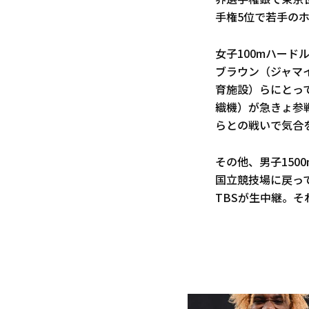
界選手権銀で東京
手権5位で若手の
女子100mハード
ブラウン（ジャマ
育施設）らにとっ
織機）が急きょ参戦
らとの戦いで気合を
その他、男子150
国立競技場に戻っ
TBSが生中継。そ