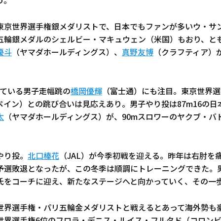
う。
東京世界選手権銀メダリストで、日本でもファンが多いウ・サ
五輪銀メダルのシェルビー・マキュウェン（米国）もおり、とも
優斗
（ヤマダホールディングス）、
真野友博
（クラフティア）
している男子走幅跳の
橋岡優輝
（富士通）にも注目。東京世界選
ペイン）との跳び合いは見応えあり。男子やり投は87m16の日
太
（ヤマダホールディングス）が、90mスロワーのヤクブ・バ
やり投。
北口榛花
（JAL）が今季初戦を迎える。昨年は右肘を
予選敗退となったが、この冬季は順調にトレーニングできた。
氏をコーチに迎え、新たなステージへと向かっていく、その一
世界選手権・パリ五輪金メダリストと戦えるとあって海外勢も