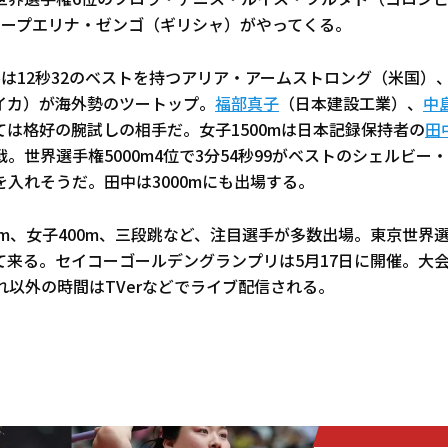
世界選手権6位のフロラ・デニス・ルイス・フルタド（コロン
ホープエリナ・ゼンゴ（ギリシャ）がやってくる。
ルは12秒32のベストを持つアリア・アームストロング（米国）、
イカ）が海外勢のツートップ。
福部真子
（日本建設工業）、
中
ては格好の腕試しの相手だ。女子1500mは日本記録保持者の
田
。世界選手権5000m4位で3分54秒99がベストのシェルビー
入れそうだ。田中は3000mにも出場する。
0m、女子400m、三段跳など、注目選手が多数出場。東京世界
て来る。セイコーゴールデングランプリは5月17日に開催。大会
れ以外の時間はTVerなどでライブ配信される。