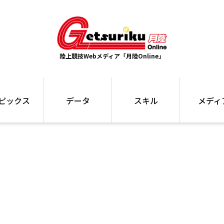
陸上競技Webメディア「月陸Online」
ピックス
データ
スキル
メディ
ズ
ランキング
トレーニング
インタビュー
ォ
最高記録
お役立ち情報
大会ギャラリ
コラム
世界大会
箱根駅伝
国内大会
写真記事
ム
駅伝データ
ント
選手名鑑
スケジュール
関連リンク