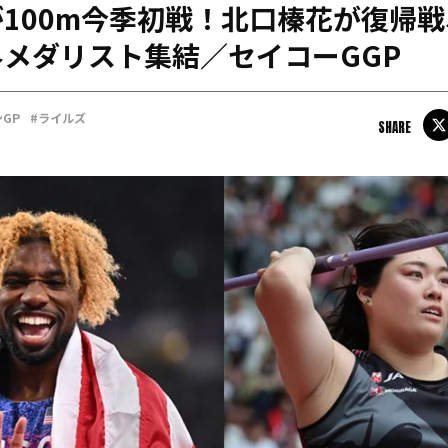
100m今季初戦！北口榛花が復帰
日本学連加盟大学
メダリスト集結／セイコーGGP
GP
#ライルズ
SHARE