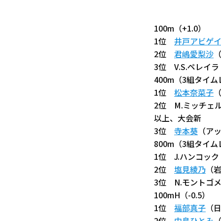
100m（+1.0）
1位
井戸アビゲ
2位
君嶋愛梨沙
3位 V.S.ペレイ
400m（3組タイ
1位
松本奈菜子
（
2位 M.ミッチェ
以上、大会新
3位
寺本葵
（アッ
800m（3組タイ
1位 J.ハンコッ
2位
塩見綾乃
（岩
3位 N.モントゴメ
100mH（-0.5）
1位
福部真子
（日