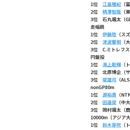
1位
江島雅紀
（富
2位
柄澤智哉
（東
3位 石丸颯太（Gla
走幅跳
1位
伊藤陸
（スズ
2位
津波響樹
（大
3位 C.ミトレフス
円盤投
1位
湯上剛輝
（ト
2位 北原博企（サ
3位
堤雄司
（AL
nonGP80m
1位
源裕貴
（NT
2位
田邉奨
（中大
3位 岡村颯太（鹿
10000m（アジ
1位
鈴木芽吹
（ト