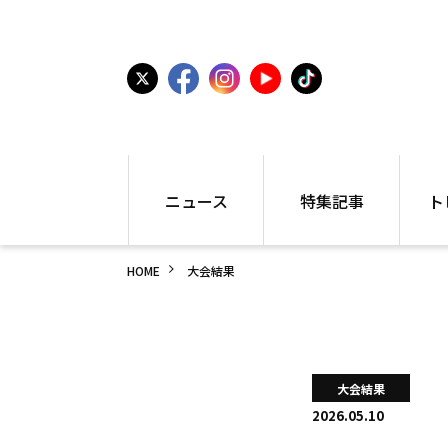
ニュース
特集記事
ト
国内
世界陸上
シュー
HOME
大会結果
駅伝
特集
インフ
箱根駅伝
学生長距離
編集部
大学
高校・中学
PR
高校
アラカルト
アイテ
大会結果
中学
プレゼ
2026.05.10
世界陸上
日本代表