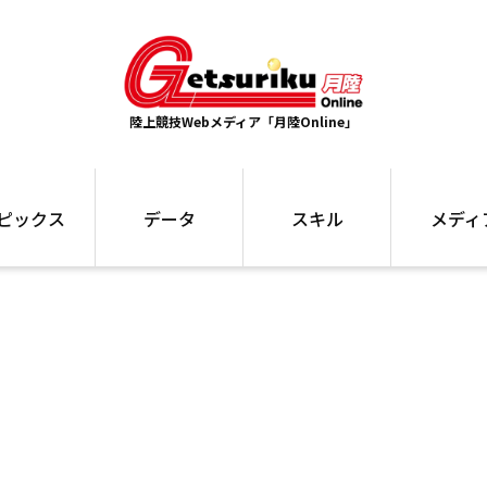
陸上競技Webメディア「月陸Online」
ピックス
データ
スキル
メディ
ズ
ランキング
トレーニング
インタビュー
ォ
最高記録
お役立ち情報
大会ギャラリ
コラム
世界大会
箱根駅伝
国内大会
写真記事
ム
駅伝データ
ント
選手名鑑
スケジュール
関連リンク