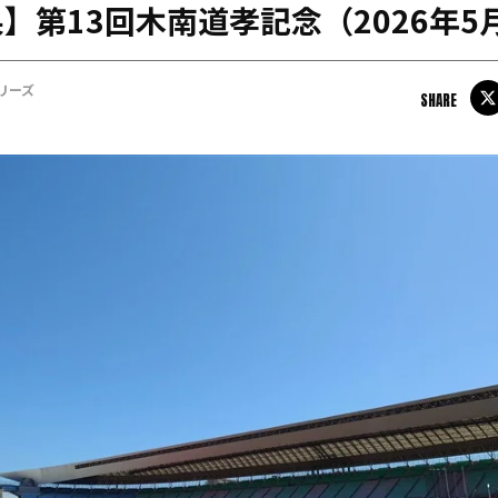
】第13回木南道孝記念（2026年5
日本学連加盟大学
リーズ
SHARE