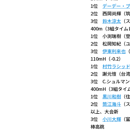
1位
デーデー・
2位 西岡尚輝（筑
3位
鈴木涼太
（ス
400m（3組タイ
1位 小渕瑞樹（登利
2位 松岡知紀（ユ
3位
伊東利来也
（
110mH（-0.2）
1位
村竹ラシッ
2位 謝元愷（台
3位 C.シュルマン
400mH（3組タ
1位
黒川和樹
（住
2位
筒江海斗
（ス
以上、大会新
3位
小川大輝
（富
棒高跳