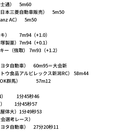
士通） 5m60
日本三菱自動車販売） 5m50
nz AC） 5m50
キ） 7m94（+1.0）
塚製薬）7m94（+0.1）
キー（強取） 7m93（+1.2）
ヨタ自動車） 60m95＝大会新
トウ食品アルビレックス新潟RC） 58m44
SOK群馬） 57m12
N） 1分45秒46
） 1分45秒57
屋体大）1分49秒53
ア大会選考レース）
ヨタ自動車） 27分20秒11