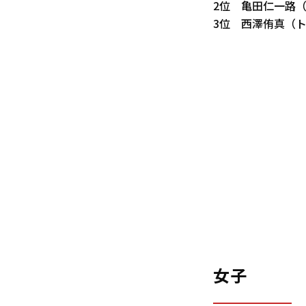
2位 亀田仁一路
3位 西澤侑真（ト
女子