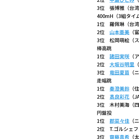
2位
中島ひとみ
（
3位 張博雅（
400mH（3組タ
1位 羅佩琳（台
2位
山本亜美
（富
3位 松岡萌絵（ス
棒高跳
1位
諸田実咲
（ア
2位
大坂谷明里
（
3位
竜田夏苗
（
走幅跳
1位
秦澄美鈴
（住
2位
髙良彩花
（J
3位 木村美海（四国
円盤投
1位
郡菜々佳
（ニ
2位 T.ゴルシェフ
3位
齋藤真希
（