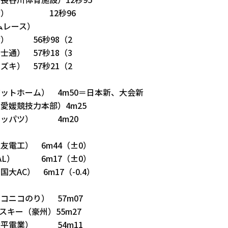
長谷川体育施設）12秒95
台湾） 12秒96
イムレース）
湾） 56秒98（2
士通） 57秒18（3
ズキ） 57秒21（2
ットホーム） 4m50＝日本新、大会新
愛媛競技力本部）4m25
ニッパツ） 4m20
友電工） 6m44（±0）
AL） 6m17（±0）
大AC） 6m17（-0.4）
コニコのり） 57m07
スキー（豪州）55m27
太平電業） 54m11