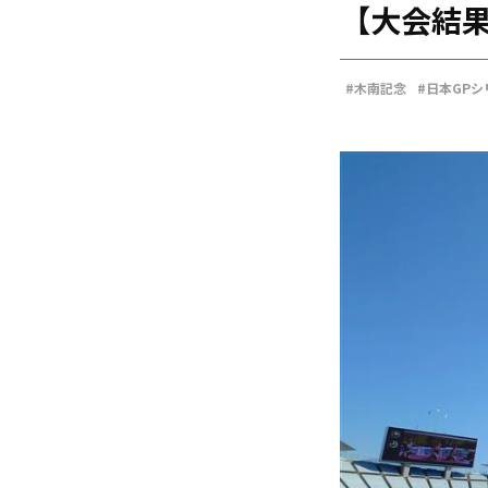
【大会結果
海外
五輪
好記録
#木南記念
#日本GPシ
大会結果