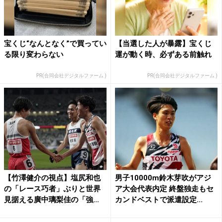
宝くじ“なんとなく”で買ってい
【当選した人が暴露】宝くじ
る限り変わらない
運が動く時、必ずある前触れ
PR(合同会社デジタルファーム )
PR(合同会社デジタルファーム )
【竹澤健介の視点】塩尻和也
男子10000m鈴木芽吹がアジ
の「レース巧者」ぶりと世界
ア大会代表内定 終盤独走もセ
見据える廣中璃梨佳の「強
カンドベストで派遣設定...
さ」...