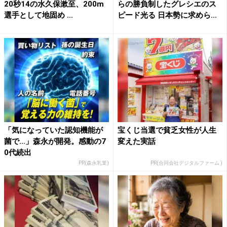
20秒14の水久保漱至、200m
らの勝負制したグレシエのス
選手として地固め ...
ピード光る 日本勢に求めら
れ...
「気になっていた認知機能が
宝くじ当選で貧乏女性が人生
菌で…」森永が開発。感動の7
変えた実話
0代続出
PR(森永乳業)
PR(合同会社デジタルファーム )