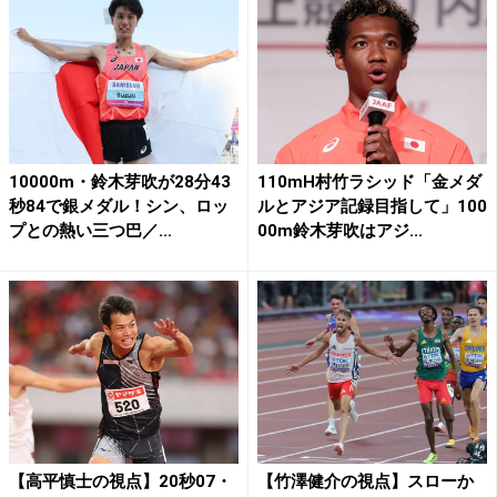
10000m・鈴木芽吹が28分43
110mH村竹ラシッド「金メダ
秒84で銀メダル！シン、ロッ
ルとアジア記録目指して」100
プとの熱い三つ巴／...
00m鈴木芽吹はアジ...
【高平慎士の視点】20秒07・
【竹澤健介の視点】スローか