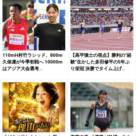
110mH村竹ラシッド、800m
【高平慎士の視点】勝利の“経
久保凛が今季初戦へ 10000m
験”生かした多田修平の5年ぶ
はアジア大会選考...
り栄冠 決勝でタイム上げ...