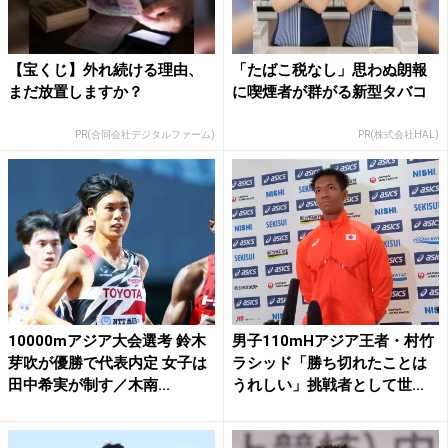
【宝くじ】外れ続ける理由、
「たばこ税なし」思わぬ朗報
まだ放置しますか？
に喫煙者が群がる新型タバコ
PR(合同会社デジタルファーム)
PR(株式会社HAL)
10000mアジア大会選考 鈴木
男子110mHアジア王者・村竹
芽吹が優勝で代表内定 女子は
ラシッド「勝ち切れたことは
田中希実が制す／木南...
うれしい」挑戦者として世...