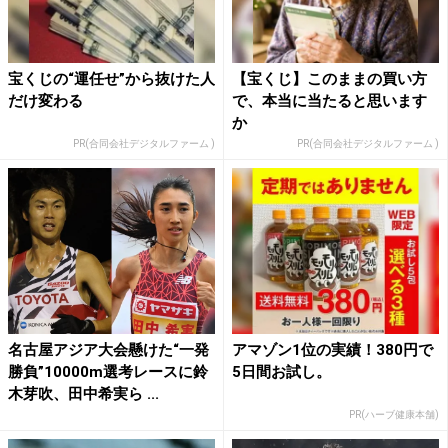
宝くじの“運任せ”から抜けた人
【宝くじ】このままの買い方
だけ変わる
で、本当に当たると思います
か
PR(合同会社デジタルファーム )
PR(合同会社デジタルファーム )
名古屋アジア大会懸けた“一発
アマゾン1位の実績！380円で
勝負”10000m選考レースに鈴
5日間お試し。
木芽吹、田中希実ら ...
PR(ハーブ健康本舗)