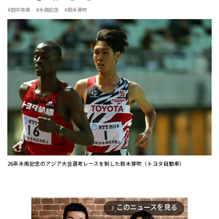
#田中希実
#木南記念
#鈴木芽吹
26年木南記念のアジア大会選考レースを制した鈴木芽吹（トヨタ自動車）
このニュースを見る
arrow_forward_ios