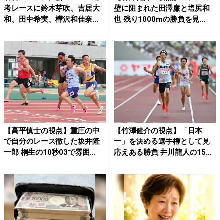
考レースに鈴木芽吹、吉居大
壁に阻まれた田澤廉と塩尻和
和、田中希実、樺沢和佳奈...
也 残り1000mの勝負を見...
【高平慎士の視点】重圧の中
【竹澤健介の視点】「日本
で自分のレース徹した坂井隆
一」を決める選手権として見
一郎 桐生の10秒03で雰囲...
応えある勝負 井川龍人の15
0...