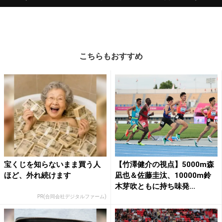
こちらもおすすめ
宝くじを知らないまま買う人
【竹澤健介の視点】5000m森
ほど、外れ続けます
凪也＆佐藤圭汰、10000m鈴
木芽吹ともに持ち味発...
PR(合同会社デジタルファーム)