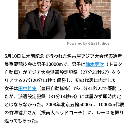
Powered by 
GliaStudios
Mute
5月10日に木南記念で行われた名古屋アジア大会代表選考
最重要競技会の男子10000mで、男子は
鈴木芽吹
（トヨタ
自動車）がアジア大会派遣設定記録（27分31秒27）をク
リアする27分20分11秒で優勝し、初の代表に内定した。
女子は
田中希実
（豊田自動織機）が31分41秒22で優勝し
たが、派遣設定記録（31分14秒63）には届かず即時内定
とはならなかった。2008年北京五輪5000m、10000m代表
の竹澤健介さん（摂南大ヘッドコーチ）に、レースを振り
返ってもらった。