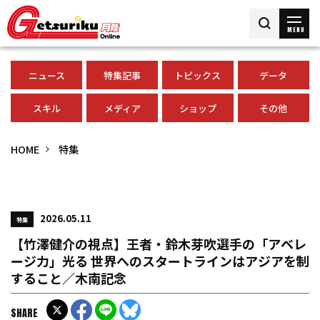
MENU
ニュース
特集記事
トピックス
データ
スキル
メディア
ショップ
その他
HOME
特集
2026.05.11
特集
【竹澤健介の視点】王者・鈴木芽吹選手の「アベレ
ージ力」光る 世界へのスタートラインはアジアを制
すること／木南記念
SHARE