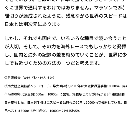
ぐに世界で通用するわけではありません。マラソンで2時
間切りが達成されたように、残念ながら世界のスピードは
日本とは別次元にあります。
しかし、それでも国内で、いろいろな種目で競い合うこと
が大切。そして、その力を海外レースでもしっかりと発揮
し、国内と海外の記録の差を縮めていくことが、世界に少
しでも近づくための方法の一つだと考えます。
◎竹澤健介（たけざわ・けんすけ）
摂南大陸上競技部ヘッドコーチ。早大3年時の2007年に大阪世界選手権10000m、同4
年時の08年北京五輪5000m、10000mに出場。箱根駅伝では2年時から3年連続区間
賞を獲得した。日本選手権はエスビー食品時代の10年に10000mで優勝している。自
己ベストは500m13分19秒00、10000m27分45秒59。