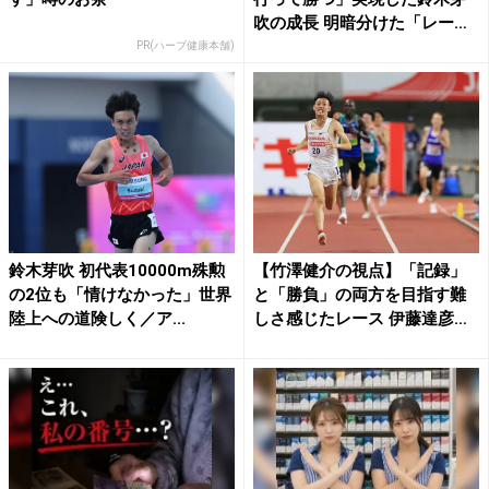
吹の成長 明暗分けた「レー
ス...
PR(ハーブ健康本舗)
鈴木芽吹 初代表10000m殊勲
【竹澤健介の視点】「記録」
の2位も「情けなかった」世界
と「勝負」の両方を目指す難
陸上への道険しく／ア...
しさ感じたレース 伊藤達彦
の...