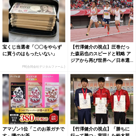
宝くじ当選者「〇〇をやらず
【竹澤健介の視点】圧巻だっ
に買うのはもったいない」
た森凪也のスピードと戦略 ア
ジアから再び世界へ／日本選...
PR(合同会社デジタルファーム )
アマゾン1位「このお茶ガチで
【竹澤健介の視点】「勝ちに
す」噂のお茶
行って勝つ」実現した鈴木芽