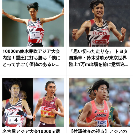
10000m鈴木芽吹アジア大会
「思い切った走りを」 トヨタ
内定！重圧に打ち勝ち「僕に
自動車・鈴木芽吹が東京世界
とってすごく価値のあるレ...
陸上1万m出場を前に意気込...
名古屋アジア大会10000m選
【竹澤健介の視点】アジアの