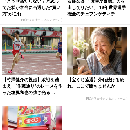
「どうせ当たらない」と思っ
安藤友香 「優勝が目標。力を
てた私が本当に当選した“買い
出し切りたい」 19年世界選手
方”がこれ
権金のチェプンゲティチ...
PR(合同会社デジタルファーム )
【竹澤健介の視点】敗戦を踏
【宝くじ落選】外れ続ける流
まえ、“作戦通り”のレースを作
れ、ここで断ちませんか
った塩尻和也の強さ光る ...
PR(合同会社デジタルファーム )