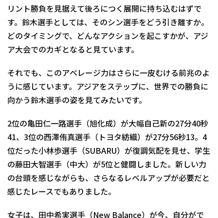
リント勝負を見据えて後ろにつく展開に持ち込むはずで
す。鈴木選手としては、そのシン選手をどう引き離すか。
どのタイミングで、どんなアクションを起こすかが、アジ
ア大会でのカギとなると見ています。
それでも、このアベレージ力はさらに一皮むける前兆のよ
うに感じています。アジアをステップに、世界での勝負に
向かう鈴木選手の姿を見てみたいです。
2位の亀田仁一路選手（旭化成）が大幅自己新の27分40秒
41、3位の西澤侑真選手（トヨタ紡織）が27分56秒13。4
位だった小林歩選手（SUBARU）が復調気配を見せ、学生
の藤田大智選手（中大）が5位と健闘しました。新しい力
の台頭を感じながらも、さらなるレベルアップが必要だと
感じたレースでもありました。
女子は、田中希実選手（New Balance）が今、自分がで