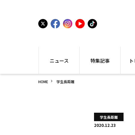
ニュース
特集記事
ト
国内
世界陸上
シュー
HOME
学生長距離
駅伝
特集
インフ
箱根駅伝
学生長距離
編集部
大学
高校・中学
PR
高校
アラカルト
アイテ
学生長距離
中学
プレゼ
2020.12.23
世界陸上
日本代表