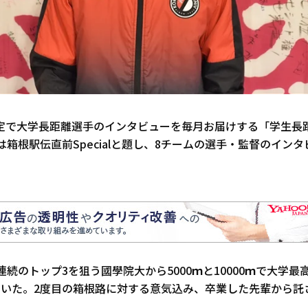
」限定で大学長距離選手のインタビューを毎月お届けする「学生長距離C
は箱根駅伝直前Specialと題し、8チームの選手・監督のイン
続のトップ3を狙う國學院大から5000ｍと10000ｍで大学
いた。2度目の箱根路に対する意気込み、卒業した先輩から託さ