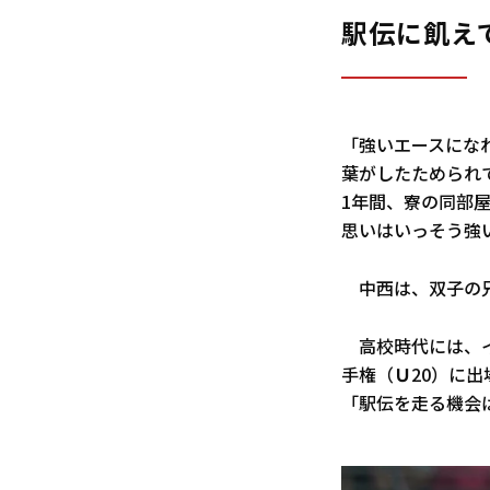
駅伝に飢え
「強いエースになれ
葉がしたためられ
1年間、寮の同部
思いはいっそう強
中西は、双子の兄
高校時代には、イ
手権（Ｕ20）に
「駅伝を走る機会