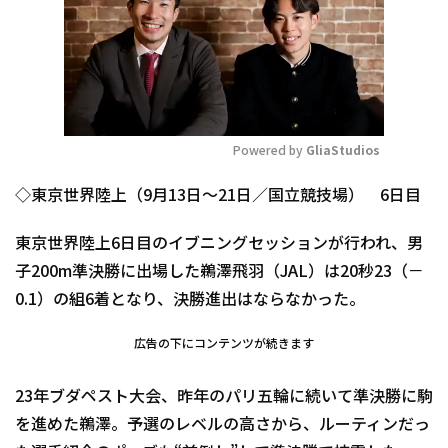
Powered by 
GliaStudios
Mute
◇東京世界陸上（9月13日～21日／国立競技場） 6日目
東京世界陸上6日目のイブニングセッションが行われ、男
子200m準決勝に出場した鵜澤飛羽（JAL）は20秒23（－
0.1）の組6着となり、決勝進出はならなかった。
広告の下にコンテンツが続きます
23年ブダペスト大会、昨年のパリ五輪に続いて準決勝に駒
を進めた鵜澤。予選のレベルの高さから、ルーティンだっ