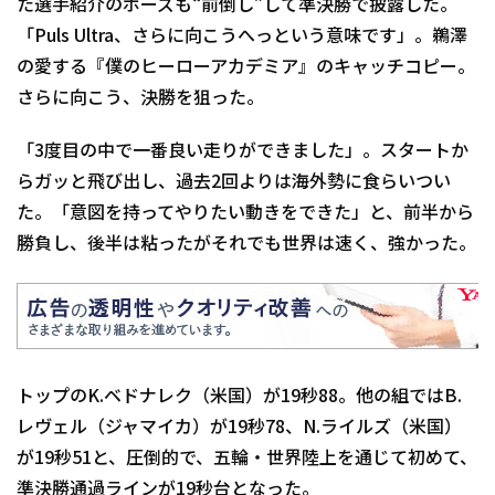
た選手紹介のポーズも“前倒し”して準決勝で披露した。
「Puls Ultra、さらに向こうへっという意味です」。鵜澤
の愛する『僕のヒーローアカデミア』のキャッチコピー。
さらに向こう、決勝を狙った。
「3度目の中で一番良い走りができました」。スタートか
らガッと飛び出し、過去2回よりは海外勢に食らいつい
た。「意図を持ってやりたい動きをできた」と、前半から
勝負し、後半は粘ったがそれでも世界は速く、強かった。
トップのK.ベドナレク（米国）が19秒88。他の組ではB.
レヴェル（ジャマイカ）が19秒78、N.ライルズ（米国）
が19秒51と、圧倒的で、五輪・世界陸上を通じて初めて、
準決勝通過ラインが19秒台となった。