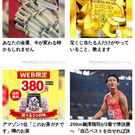
あなたの金運、今が変わる時
宝くじ当たる人だけがやって
かもしれません
いること、教えます
PR(合同会社デジタルファーム )
PR(合同会社デジタルファーム )
アマゾン1位「このお茶ガチで
200m鵜澤飛羽が3着で準決勝
す」噂のお茶
へ 「自己ベストを出せれば決