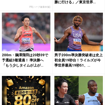
勝に行ける」／東京世界...
PR(ハーブ健康本舗)
200m・鵜澤飛羽は20秒39で
男子200m準決勝突破者は史上
予選組3着通過！ 準決勝へ
初全員19秒台！ライルズが今
「もう少しタイムが上が...
季世界最高19秒51、...