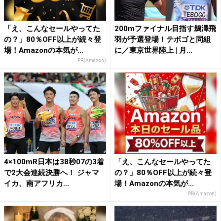
「え、こんなセールやってた
200mファイナル目指す鵜澤飛
の？」80％OFF以上が続々登
羽が予選登場！テボゴと同組
場！Amazonの本気が...
に／東京世界陸上 | 月...
PR(Amazon)
4×100mR日本は38秒07の3着
「え、こんなセールやってた
で2大会連続決勝へ！ ジャマ
の？」80％OFF以上が続々登
イカ、南アフリカ...
場！Amazonの本気が...
PR(Amazon)