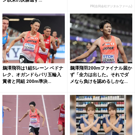
PR(合同会社デジタルファーム)
鵜澤飛羽は1組5レーン ベドナ
鵜澤飛羽200mファイナル届か
レク、オガンドらパリ五輪入
ず「全力は出した。それでダ
賞者と同組 200m準決...
メなら負けを認めるしかな...