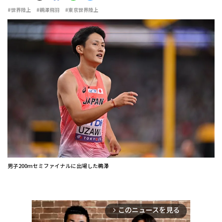
#世界陸上
#鵜澤飛羽
#東京世界陸上
男子200mセミファイナルに出場した鵜澤
このニュースを見る
arrow_forward_ios