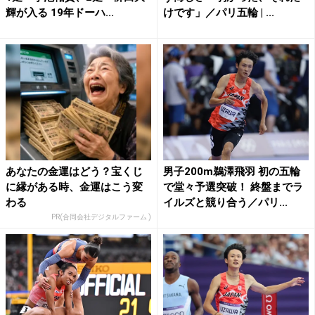
輝が入る 19年ドーハ...
けです」／パリ五輪 | ...
あなたの金運はどう？宝くじ
男子200m鵜澤飛羽 初の五輪
に縁がある時、金運はこう変
で堂々予選突破！ 終盤までラ
わる
イルズと競り合う／パリ...
PR(合同会社デジタルファーム )