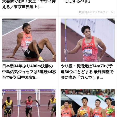
大会新で初V！女王・ヤヴィ抑
「〇〇するべき」
える／東京世界陸上 |...
PR(合同会社デジタルファーム )
日本勢34年ぶり400m決勝の
やり投・長沼元は74m70で予
中島佑気ジョセフは3連続44秒
選36位にとどまる 最終調整で
台で6位 田中希実5...
腰に痛み「力んでしま...