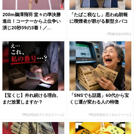
200m鵜澤飛羽 堂々の準決勝
「たばこ税なし」思わぬ朗報
進出！コーナーから上位争い
に喫煙者が群がる新型タバコ
演じ20秒39の3着！／...
PR(株式会社HAL)
【宝くじ】外れ続ける理由、
「SNSでも話題」60代から宝
まだ放置しますか？
くじ運が変わる人の特徴
PR(合同会社デジタルファーム)
PR(合同会社デジタルファーム )