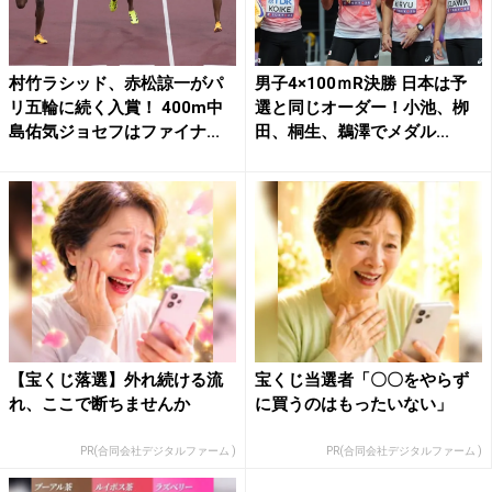
村竹ラシッド、赤松諒一がパ
男子4×100ｍR決勝 日本は予
リ五輪に続く入賞！ 400m中
選と同じオーダー！小池、栁
島佑気ジョセフはファイナ...
田、桐生、鵜澤でメダル...
【宝くじ落選】外れ続ける流
宝くじ当選者「〇〇をやらず
れ、ここで断ちませんか
に買うのはもったいない」
PR(合同会社デジタルファーム )
PR(合同会社デジタルファーム )