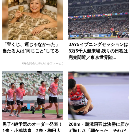
「宝くじ、運じゃなかった」
DAY5イブニングセッションは
当たる人は“同じこと”してる
3万5千人超来場 残りの日程は
完売間近／東京世界陸...
PR(合同会社デジタルファーム )
男子4継予選のオーダー発表！
200m・鵜澤飛羽は決勝に届か
1走・小池祐貴、2走・栁田大
ず悔しさ「弱かった、それだ