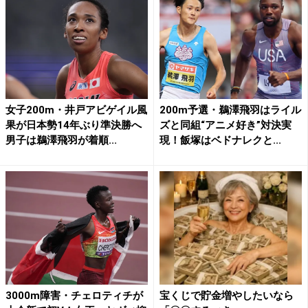
女子200m・井戸アビゲイル風
200m予選・鵜澤飛羽はライル
果が日本勢14年ぶり準決勝へ
ズと同組“アニメ好き”対決実
男子は鵜澤飛羽が着順...
現！飯塚はベドナレクと...
3000m障害・チェロティチが
宝くじで貯金増やしたいなら