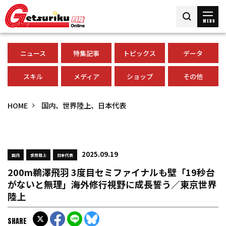
MENU
ニュース
特集記事
トピックス
データ
スキル
メディア
ショップ
その他
HOME
国内、世界陸上、日本代表
2025.09.19
国内
世界陸上
日本代表
200m鵜澤飛羽 3度目セミファイナルも壁「19秒台
がないと無理」海外修行視野に成長誓う／東京世界
陸上
SHARE