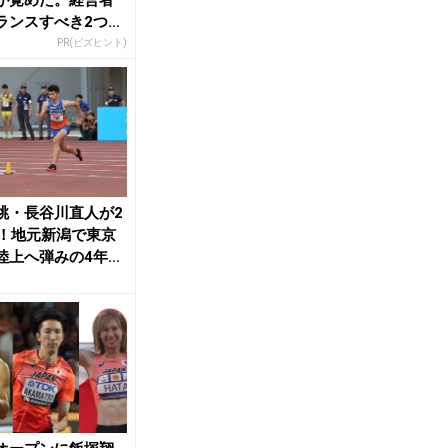
ランスすべき2つの
PR(ビズヒント)
跳・長谷川直人が2
7！地元新潟で東京
陸上へ弾みの4年ぶ
 | ...