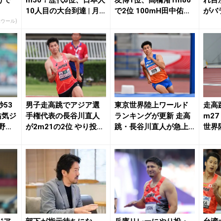
10人目の大台到達 | 月
で2位 100mH田中佑美
がバ
陸Onl...
Vで3位...
背反
エウール)
秒53
男子走高跳でアジア選
東京世界陸上ワールド
走高
佑気ジ
手権代表の長谷川直人
ランキングが更新 走高
m2
野友
が2m21の2位 やり投・
跳・長谷川直人が急上
世界
佐藤友佳は59...
昇 男子やり投3枠...
り自己新