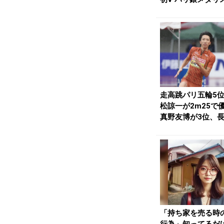
抑える DL初出場...
走高跳パリ五輪5
松諒一が2m25で
真野友博が3位、
直人は8位...
「持ち家を売る時
行為」知ってるだ