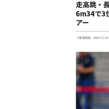
走高跳・長
海外
五輪
6m34で
好記録
アー
大会結果
#秦澄美鈴
#WAコン