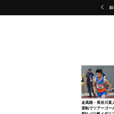
前
走高跳・長谷川直
逆転でツアーゴー
初V パリ銀メダリ