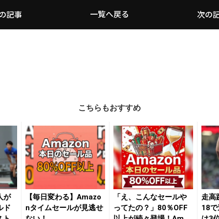
一覧へ戻る
の記事
次の
こちらもおすすめ
人が
【毎日変わる】Amazo
「え、こんなセールや
走高
ルド
nタイムセールが見逃せ
ってたの？」80％OFF
18
スト
ない！
以上が続々登場！Amaz
は3