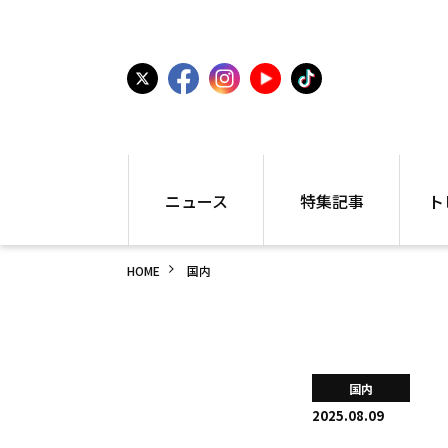
ニュース
特集記事
ト
国内
世界陸上
シュー
HOME
国内
駅伝
特集
インフ
箱根駅伝
学生長距離
編集部
大学
高校・中学
PR
高校
アラカルト
アイテ
国内
中学
プレゼ
2025.08.09
世界陸上
日本代表