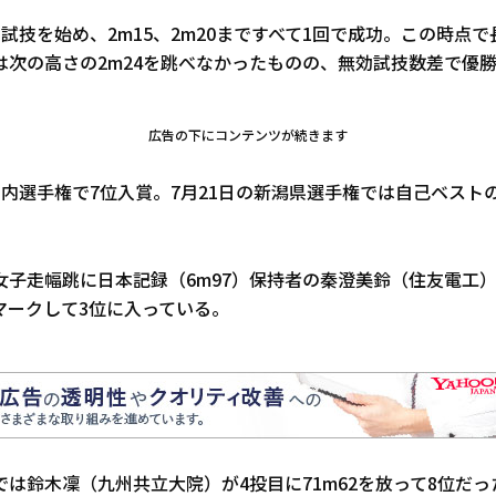
ら試技を始め、2m15、2m20まですべて1回で成功。この時点
は次の高さの2m24を跳べなかったものの、無効試技数差で優
広告の下にコンテンツが続きます
内選手権で7位入賞。7月21日の新潟県選手権では自己ベストの
女子走幅跳に日本記録（6m97）保持者の秦澄美鈴（住友電工）
）をマークして3位に入っている。
は鈴木凜（九州共立大院）が4投目に71m62を放って8位だっ