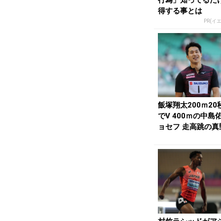
得する事とは
PR(イ
飯塚翔太200ｍ20
でV 400ｍの中島
ョセフ 走高跳の真
博、4...