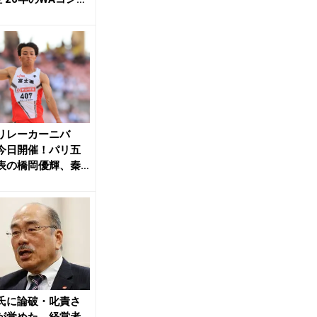
ル...
リレーカーニバ
今日開催！パリ五
表の橋岡優輝、秦
ら参戦 | 月陸...
氏に論破・叱責さ
が覚めた。経営者