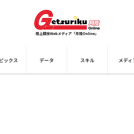
陸上競技Webメディア「月陸Online」
ピックス
データ
スキル
メディ
ズ
ランキング
トレーニング
インタビュー
ォ
最高記録
お役立ち情報
大会ギャラリ
コラム
世界大会
箱根駅伝
国内大会
写真記事
ム
駅伝データ
ント
選手名鑑
スケジュール
関連リンク