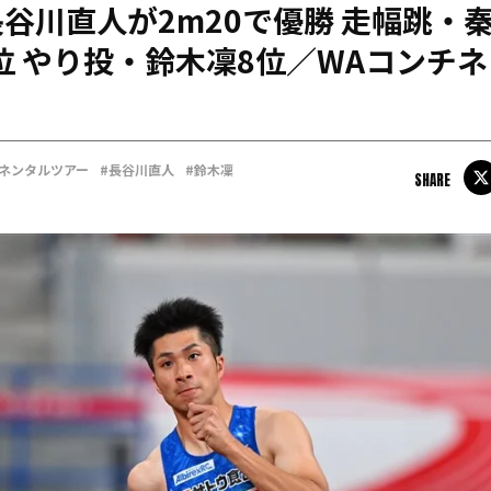
谷川直人が2m20で優勝 走幅跳・
日本学連加盟大学
3位 やり投・鈴木凜8位／WAコンチ
チネンタルツアー
#長谷川直人
#鈴木凜
SHARE