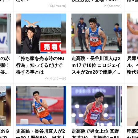
onの本気が...
ネンタ
PR(Amazon)
PR(Amazon)
位の赤
「持ち家を売る時のNG
走高跳・長谷川直人は2
兵庫
優勝！
行為」知ってるだけで
m17で10位 コロジェイ
ル、
長谷川
得する事とは
スキが2m28で優勝／W
輪代
A室内ツ...
澄美鈴
PR(イエウール)
のNG
走高跳・長谷川直人が2
走高跳で男女上位 真野
稲盛
けで
m30！歴代8位、日本人
友博1位、髙橋渚1m86
れ目