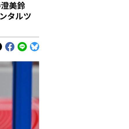
秦澄美鈴
ネンタルツ