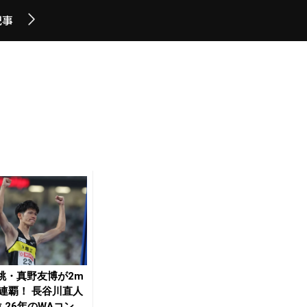
記事
跳・真野友博が2m
で連覇！ 長谷川直人
位 26年のWAコンチ