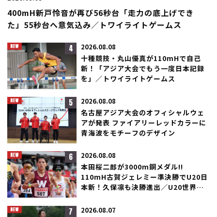
400mH新戸怜音が再び56秒台「走力の底上げでき
た」55秒台へ意気込み／トワイライトゲームス
4
2026.08.08
十種競技・丸山優真が110mHで自己
新！「アジア大会でもう一度日本記録
を」／トワイライトゲームス
5
2026.08.08
名古屋アジア大会のオフィシャルウェ
アが発表 ファイアリーレッドカラーに
青海波をモチーフのデザイン
6
2026.08.08
本田桜二郎が3000m銅メダル!!
110mH古賀ジェレミー準決勝でU20日
本新！久保凛も決勝進出／U20世界選
手権
7
2026.08.07