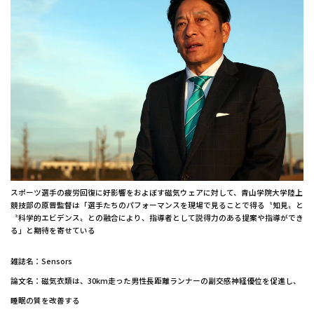
スポーツ選手の疲労回復に好影響をおよぼす磁気ウェアに対して、青山学院大学陸上
競技部の原晋監督は「選手たちのパフォーマンスを現場で見ることで得る〝知見〟と
〝科学的エビデンス〟との融合により、指導者として説得力のある提案や指導ができ
る」と期待を寄せている
雑誌名：Sensors
論文名：磁気衣類は、30km走った男性長距離ランナーの副交感神経優位を促進し、
睡眠の質を改善する