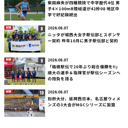
柴田麻央が四種競技で中学歴代4位 男
子4×100mR陸岐道が42秒08 地区中
学で好記録続出
8
2026.08.07
ニッタが城西大女子駅伝部とスポンサ
ー契約 昨年10月に男子駅伝部と契約
9
2026.08.07
「箱根駅伝で20年ぶり総合優勝を!!」
順大の選手＆指揮官が駅伝シーズンへ
の抱負を語る
10
2026.08.07
別府大分、延岡西日本、名古屋ウィメ
ンズの3大会がMGCシリーズに加盟