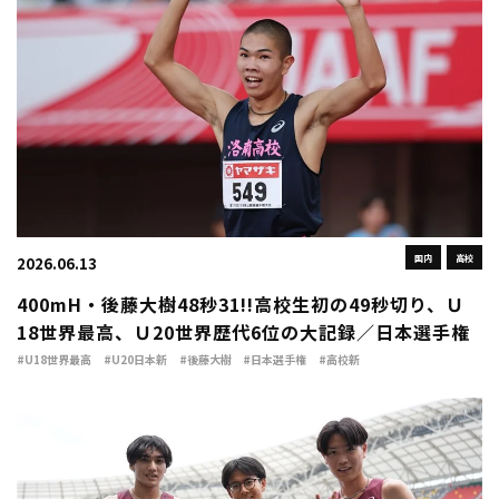
国内
高校
2026.06.13
400mH・後藤大樹48秒31!!高校生初の49秒切り、Ｕ
18世界最高、Ｕ20世界歴代6位の大記録／日本選手権
#U18世界最高
#U20日本新
#後藤大樹
#日本選手権
#高校新