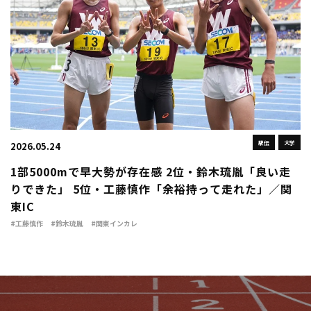
駅伝
大学
2026.05.24
1部5000mで早大勢が存在感 2位・鈴木琉胤「良い走
りできた」 5位・工藤慎作「余裕持って走れた」／関
東IC
#工藤慎作
#鈴木琉胤
#関東インカレ