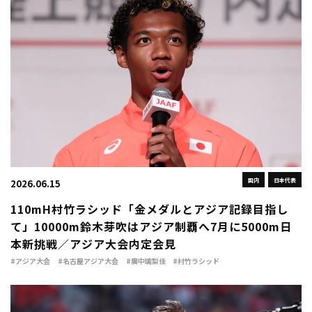
国内
日本代表
2026.06.15
110mH村竹ラシッド「金メダルとアジア記録目指し
て」10000m鈴木芽吹はアジア制覇へ7月に5000m日
本新挑戦／アジア大会内定会見
#アジア大会
#名古屋アジア大会
#廣中璃梨佳
#村竹ラシッド