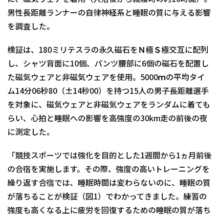
男性長距離ランナーの自律神経系と睡眠の質に与える影響
を調査した。
検証は、180ミリテスラの永久磁石をＮ極Ｓ極交互に配列
し、シャツ背面に10個、パンツ腰部に6個の磁石を配置し
た磁気ウェアと非磁気ウェアを使用。5000ｍの平均タイ
ム14分06秒80（±14秒00）を持つ15人の男子長距離選手
を対象に、磁気ウェアと非磁気ウェアをランダムに着ても
らい、心拍と睡眠への影響を高強度の30km走の前後の夜
に測定した。
「競技スポーツでは強化を目的とした1週間から1ヵ月前後
の合宿を実施します。その際、強度の高いトレーニングを
繰り返す合宿では、睡眠時間は変わらないのに、睡眠の質
が落ちることが検証（図1）でわかってきました。練習の
強度も高くなる上に疲労を回復するための睡眠の質が落ち