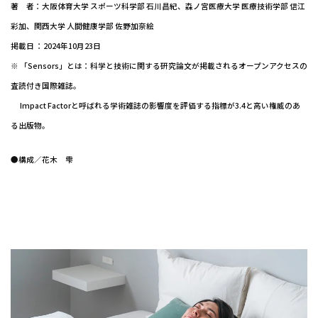
著 者：大阪体育大学 スポーツ科学部 石川昌紀、森ノ宮医療大学 医療技術学部 信江
彩加、関西大学 人間健康学部 佐野加奈絵
掲載日 ：2024年10月23日
※ 「Sensors」とは：科学と技術に関する研究論文が掲載されるオープンアクセスの
査読付き国際雑誌。
Impact Factorと呼ばれる学術雑誌の影響度を評価する指標が3.4と高い権威のあ
る出版物。
●構成／花木 雫