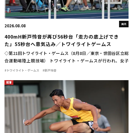
国内
2026.08.08
400mH新戸怜音が再び56秒台「走力の底上げでき
た」55秒台へ意気込み／トワイライトゲームス
◇第21回トワイライト・ゲームス（8月8日／東京・世田谷区立総
合運動場陸上競技場） トワイライト・ゲームスが行われ、女子
400mハードルは新戸怜音（VIDA）が56秒75の自己新で優勝し
#トワイライト・ゲームス
#新戸怜音
た。 広告の下にコンテンツが続きま […]