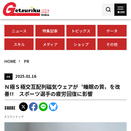
MENU
ニュース
特集記事
トピックス
データ
スキル
メディア
ショップ
その他
HOME
PR
2025.01.16
PR
Ｎ極Ｓ極交互配列磁気ウェアが〝睡眠の質〟を改
善!! スポーツ選手の疲労回復に影響
SHARE
#コラントッテ