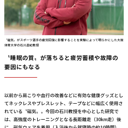
〝磁気〟がスポーツ選手の疲労回復に影響することを実験によって明らかにした大阪
体育大学の石川昌紀教授
〝睡眠の質〟が落ちると疲労蓄積や故障の
要因にもなる
以前から肩こりや血行の改善などに有効な健康グッズとし
てネックレスやブレスレット、テープなどに幅広く使用さ
れている〝磁気〟。今回の石川教授を中心とした研究で
は、高強度のトレーニングとなる長距離走（30km走）後
に、磁気ウェアを着用（入浴後から就寝時の約10時間）。