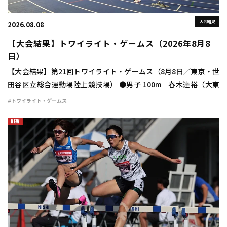
大会結果
2026.08.08
【大会結果】トワイライト・ゲームス（2026年8月8
日）
【大会結果】第21回トワイライト・ゲームス（8月8日／東京・世
田谷区立総合運動場陸上競技場） ●男子 100m 春木達裕（大東
大） 10秒24（＋1.8） 400m 豊田兼（トヨタ自動車） 46秒
#トワイライト・ゲームス
48 800m 宮下颯 […]