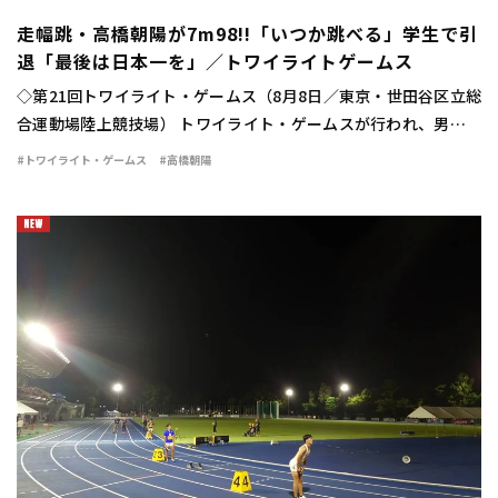
走幅跳・高橋朝陽が7m98!!「いつか跳べる」学生で引
退「最後は日本一を」／トワイライトゲームス
◇第21回トワイライト・ゲームス（8月8日／東京・世田谷区立総
合運動場陸上競技場） トワイライト・ゲームスが行われ、男子走
幅跳は高橋朝陽（東海大）が7m98（＋0.3）の大ジャンプを見せ
#トワイライト・ゲームス
#高橋朝陽
て優勝した。 広告の下にコンテンツ […]