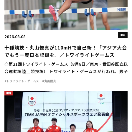
国内
2026.08.08
十種競技・丸山優真が110mHで自己新！「アジア大会
でもう一度日本記録を」／トワイライトゲームス
◇第21回トワイライト・ゲームス（8月8日／東京・世田谷区立総
合運動場陸上競技場） トワイライト・ゲームスが行われ、男子
110mハードルに十種競技日本記録保持者の丸山優真（住友電工）
#トワイライト・ゲームス
#丸山優真
が出場。13秒84（＋1.4）の自己新 […]