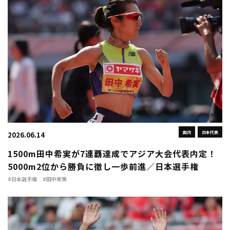
国内
日本代表
2026.06.14
1500m田中希実が7連覇達成でアジア大会代表内定！
5000m2位から勝負に徹し一歩前進／日本選手権
#日本選手権
#田中希実