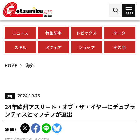
MENU
ニュース
特集記事
トピックス
データ
スキル
メディア
ショップ
その他
HOME
海外
2024.10.28
海外
24年欧州アスリート・オブ・ザ・イヤーにデュプラ
ンティスとマフチフが選出
SHARE
#デュプランティス
#マフチフ