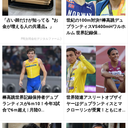
「占い師だけが知ってる〝お
世紀の100m対決!!棒高跳デュ
金が増える人の共通点〟」
プランティスVS400mHワルホ
ルム 世界記録保...
PR(合同会社デジタルファーム )
棒高跳世界記録保持者デュプ
世界陸連アスリートオブザイ
ランティスが6ｍ10！今年3試
ヤーはデュプランティスとマ
合で6ｍ超え | 月陸O...
クローリンが受賞！ともにオ
レ...