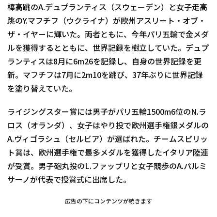
棒高跳のA.デュプランティス（スウェーデン）と女子走高
跳のY.マフチフ（ウクライナ）が欧州アスリート・オブ・
ザ・イヤーに輝いた。両者ともに、今年パリ五輪で金メダ
ルを獲得するとともに、世界記録を樹立していた。デュプ
ランティスは8月に6m26を記録し、自身の世界記録を更
新。マフチフは7月に2m10を跳び、37年ぶりに世界記録
を塗り替えていた。
ライジングスター賞には男子がパリ五輪1500m6位のN.ラ
ロス（オランダ）、女子はやり投で欧州選手権銀メダルの
A.ヴィゴラシュ（セルビア）が選ばれた。チームスピリッ
ト賞は、欧州選手権で最多メダルを獲得したイタリア陸連
が受賞。男子砲丸投のL.ファッブリと女子競歩のA.パルミ
サーノが代表で授賞式に出席した。
広告の下にコンテンツが続きます