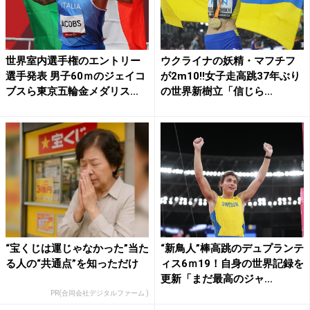
世界室内選手権のエントリー
ウクライナの妖精・マフチフ
選手発表 男子60ｍのジェイコ
が2m10!!女子走高跳37年ぶり
ブスら東京五輪金メダリス...
の世界新樹立「信じら...
“宝くじは運じゃなかった”当た
“新鳥人”棒高跳のデュプランテ
る人の“共通点”を知っただけ
ィス6ｍ19！自身の世界記録を
更新「まだ最高のジャ...
PR(合同会社デジタルファーム )