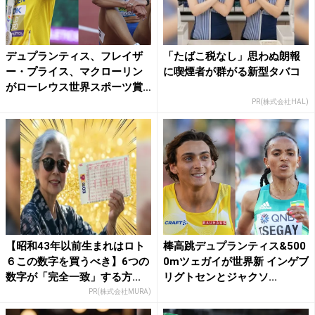
デュプランティス、フレイザ
「たばこ税なし」思わぬ朗報
ー・プライス、マクローリン
に喫煙者が群がる新型タバコ
がローレウス世界スポーツ賞
の...
PR(株式会社HAL)
【昭和43年以前生まれはロト
棒高跳デュプランティス&500
６この数字を買うべき】6つの
0mツェガイが世界新 インゲブ
数字が「完全一致」する方...
リグトセンとジャクソ...
PR(株式会社MURA)