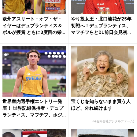
欧州アスリート・オブ・ザ・
やり投女王・北口榛花が25年
イヤーはデュプランティス＆
初戦へ！デュプランティス、
ボルが授賞 ともに3度目の栄...
マフチフらとDL前日会見初...
世界室内選手権エントリー発
宝くじを知らないまま買う人
表！ 世界記録保持者・デュプ
ほど、外れ続けます
ランティス、マフチフ、ホジ...
PR(合同会社デジタルファーム)