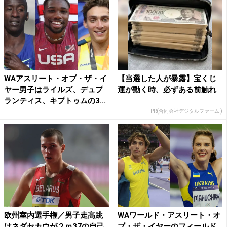
WAアスリート・オブ・ザ・イ
【当選した人が暴露】宝くじ
ヤー男子はライルズ、デュプ
運が動く時、必ずある前触れ
ランティス、キプトゥムの3...
PR(合同会社デジタルファーム )
欧州室内選手権／男子走高跳
WAワールド・アスリート・オ
はネダセカウが２ｍ37の自己
ブ・ザ・イヤーのフィールド