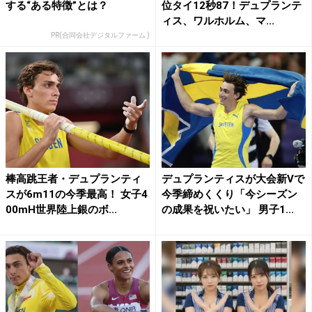
する“ある特徴”とは？
位タイ12秒87！デュプランテ
ィス、ワルホルム、マ...
PR(合同会社デジタルファーム )
棒高跳王者・デュプランティ
デュプランティスが大会新Vで
スが6m11の今季最高！ 女子4
今季締めくくり「今シーズン
00mH世界陸上銀のボ...
の成果を祝いたい」 男子1...