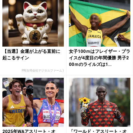
【当選】金運が上がる直前に
女子100ｍはフレイザー・プラ
起こるサイン
イスが4度目の年間優勝 男子2
00ｍのライルズは1...
PR(合同会社デジタルファーム )
2025年WAアスリート・オ
「ワールド・アスリート・オ