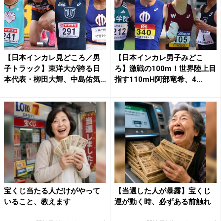
【日本インカレ見どころ／男
【日本インカレ男子みどこ
子トラック】東洋大が誇る日
ろ】激戦の100m！世界陸上目
本代表・栁田大輝、中島佑気
指す110mH阿部竜希、4...
ジ...
宝くじ当たる人だけがやって
【当選した人が暴露】宝くじ
いること、教えます
運が動く時、必ずある前触れ