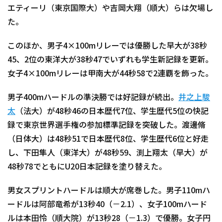
エティーリ（東京国際大）や吉岡大翔（順大）らは欠場し
た。
このほか、男子4×100mリレーでは優勝した早大が38秒
45、2位の東洋大が38秒47でいずれも学生新記録を更新。
女子4×100mリレーは甲南大が44秒58で2連覇を飾った。
男子400mハードルの準決勝では好記録が続出。
井之上駿
太
（法大）が48秒46の日本歴代7位、学生歴代5位の快記
録で東京世界選手権の参加標準記録を突破した。渡邊脩
（日体大）は48秒51で日本歴代8位、学生歴代6位と好走
し、下田隼人（東洋大）が48秒59、渕上翔太（早大）が
48秒78でともにU20日本記録を塗り替えた。
男女スプリントハードルは順大が席巻した。男子110mハ
ードルは阿部竜希が13秒40（－2.1）、女子100mハード
ルは本田怜（順大院）が13秒28（－1.3）で優勝。女子円