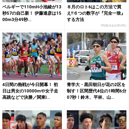
ベルギーで110mH小池綾が13
８月のロト6はこの方法で買
秒57の自己新！ 伊藤達彦は15
え!!６つの数字が『完全一致』
00m3分49秒...
する方法
PR(株式会社MURA)
4日間の熱戦が今日開幕！ 初
青学大・黒田朝日が花の2区を
日は男女の10000mや女子走
制す！区間歴代4位の1時間6分
高跳などで決勝／関東I...
07秒！鈴木、平林、山...