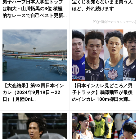
男子ハーフ日本人学生トップ
宝くじを知らないまま買う人
は駒大・山川拓馬の3位 積極
ほど、外れ続けます
的なレースで自己ベスト更新...
PR(合同会社デジタルファーム)
【大会結果】第93回日本イン
【日本インカレ見どころ／男
カレ（2024年9月19日～22
子トラック】鵜澤飛羽が最後
日） | 月陸Onl...
のインカレ 100m栁田大輝...