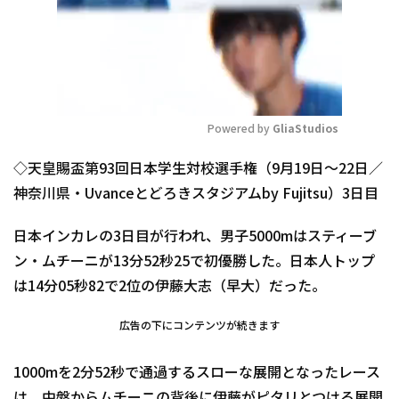
Powered by 
GliaStudios
Mute
◇天皇賜盃第93回日本学生対校選手権（9月19日～22日／
神奈川県・Uvanceとどろきスタジアムby Fujitsu）3日目
日本インカレの3日目が行われ、男子5000mはスティーブ
ン・ムチーニが13分52秒25で初優勝した。日本人トップ
は14分05秒82で2位の伊藤大志（早大）だった。
広告の下にコンテンツが続きます
1000mを2分52秒で通過するスローな展開となったレース
は、中盤からムチーニの背後に伊藤がピタリとつける展開