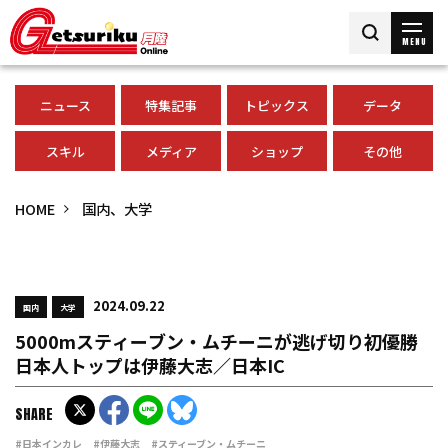
MENU
ニュース
特集記事
トピックス
データ
スキル
メディア
ショップ
その他
HOME
国内、大学
2024.09.22
国内
大学
5000mスティーブン・ムチーニが逃げ切り初優勝
日本人トップは伊藤大志／日本IC
SHARE
#日本インカレ
#伊藤大志
#スティーブン・ムチーニ