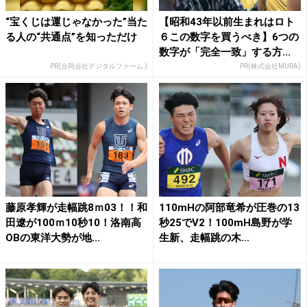
“宝くじは運じゃなかった”当た
【昭和43年以前生まれはロト
る人の“共通点”を知っただけ
６この数字を買うべき】6つの
数字が「完全一致」する方...
PR(合同会社デジタルファーム )
PR(株式会社MURA)
藤原孝輝が走幅跳8ｍ03！！和
110mHの阿部竜希が圧巻の13
田遼が100ｍ10秒10！洛南高
秒25でV2！100mH島野が学
OBの東洋大勢が地...
生新、走幅跳の木...