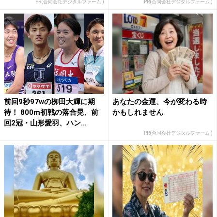
PR(合同会社デジタルファーム )
PR(合同会社デジタルファーム )
前回9秒97wの栁田大輝に期
あなたの金運、今が変わる時
待！ 800m初戦の落合晃、前
かもしれません
回2冠・山形愛羽、ハン...
PR(合同会社デジタルファーム )