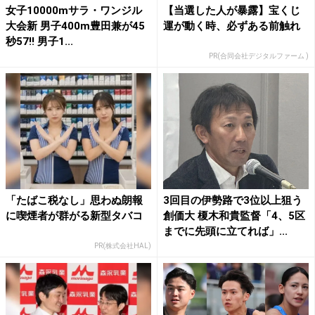
女子10000mサラ・ワンジル
【当選した人が暴露】宝くじ
大会新 男子400m豊田兼が45
運が動く時、必ずある前触れ
秒57!! 男子1...
PR(合同会社デジタルファーム )
「たばこ税なし」思わぬ朗報
3回目の伊勢路で3位以上狙う
に喫煙者が群がる新型タバコ
創価大 榎木和貴監督「4、5区
までに先頭に立てれば」...
PR(株式会社HAL)