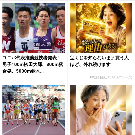
ユニバ代表推薦競技者発表！
宝くじを知らないまま買う人
男子100m栁田大輝、800m落
ほど、外れ続けます
合晃、5000m鈴木...
PR(合同会社デジタルファーム)