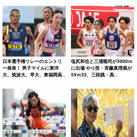
日本選手権リレーのエントリ
塩尻和也と三浦龍司が3000ｍ
ー発表！ 男子マイルに東洋
に出場 やり投・斉藤真理菜が
大、筑波大、早大、東福岡高
59ｍ33、三段跳・髙...
な...