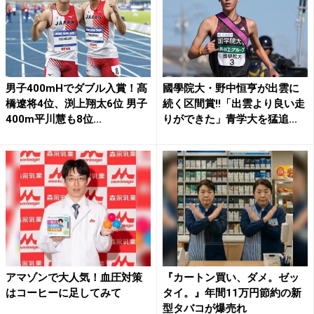
男子400mHでダブル入賞！髙
國學院大・野中恒亨が出雲に
橋遼将4位、渕上翔太6位 男子
続く区間賞!!「出雲より良い走
400m平川慧も8位...
りができた」青学大を猛追...
アマゾンで大人気！血圧対策
『カートン買い、ダメ。ゼッ
はコーヒーに足してみて
タイ。』年間11万円節約の新
型タバコが爆売れ