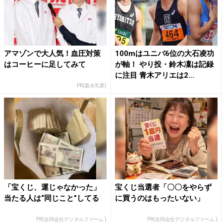
アマゾンで大人気！血圧対策
100mはユニバ6位の大石凌功
はコーヒーに足してみて
が軸！ やり投・鈴木凜は記録
に注目 青木アリエは2...
PR(森永乳業)
「宝くじ、運じゃなかった」
宝くじ当選者「〇〇をやらず
当たる人は“同じこと”してる
に買うのはもったいない」
PR(合同会社デジタルファーム )
PR(合同会社デジタルファーム )