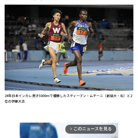
24年日本インカレ男子5000mで優勝したスティーブン・ムチーニ（創価大・右）と2
位の伊藤大志
このニュースを見る
arrow_forward_ios