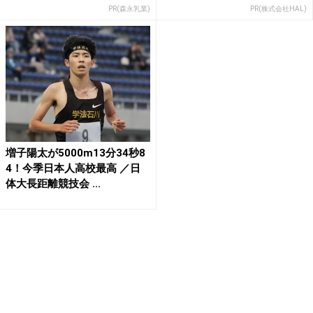
PR(森永乳業)
PR(株式会社HAL)
増子陽太が5000m13分34秒8
4！今季日本人高校最高 ／日
体大長距離競技会 ...