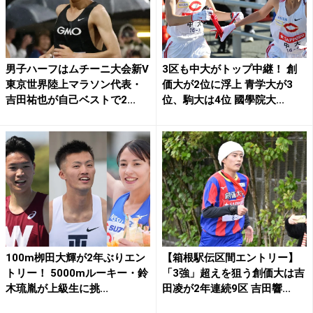
男子ハーフはムチーニ大会新V
3区も中大がトップ中継！ 創
東京世界陸上マラソン代表・
価大が2位に浮上 青学大が3
吉田祐也が自己ベストで2...
位、駒大は4位 國學院大...
100m栁田大輝が2年ぶりエン
【箱根駅伝区間エントリー】
トリー！ 5000mルーキー・鈴
「3強」超えを狙う創価大は吉
木琉胤が上級生に挑...
田凌が2年連続9区 吉田響...