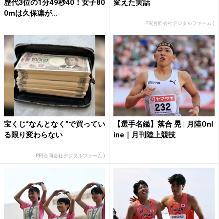
歴代3位の1分49秒40！女子80
変えた実話
0mは久保凛が...
PR(合同会社デジタルファーム )
宝くじ“なんとなく”で買ってい
【選手名鑑】落合 晃 | 月陸Onl
る限り変わらない
ine｜月刊陸上競技
PR(合同会社デジタルファーム )