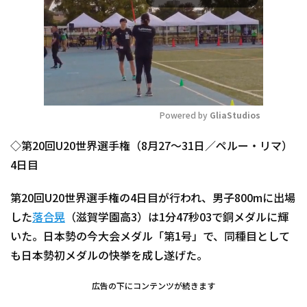
Powered by 
GliaStudios
Mute
◇第20回U20世界選手権（8月27～31日／ペルー・リマ）
4日目
第20回U20世界選手権の4日目が行われ、男子800mに出場
した
落合晃
（滋賀学園高3）は1分47秒03で銅メダルに輝
いた。日本勢の今大会メダル「第1号」で、同種目として
も日本勢初メダルの快挙を成し遂げた。
広告の下にコンテンツが続きます