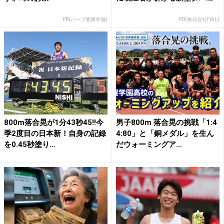
PR(ハーブ健康本舗)
PR(株式会社HAL)
800m落合晃が1分43秒45!!今
男子800m 落合晃の挑戦「1:4
季2度目の日本新！自身の記録
4:80」と「銅メダル」を生ん
を0.45秒塗り...
だウォーミングア...