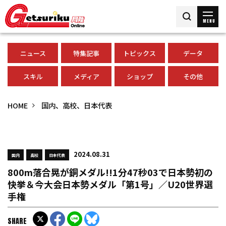
MENU
ニュース
特集記事
トピックス
データ
スキル
メディア
ショップ
その他
HOME
国内、高校、日本代表
2024.08.31
国内
高校
日本代表
800m落合晃が銅メダル!!1分47秒03で日本勢初の
快挙＆今大会日本勢メダル「第1号」／U20世界選
手権
SHARE