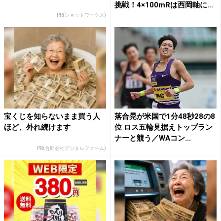
挑戦！4×100mRは西岡軸に...
PR(ショットワークス)
宝くじを知らないまま買う人
落合晃が米国で1分48秒28の8
ほど、外れ続けます
位 ロス五輪見据えトップラン
ナーと競う／WAコン...
PR(合同会社デジタルファーム)