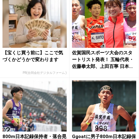
【宝くじ買う前に】ここで気
佐賀国民スポーツ大会のスタ
づくかどうかで変わります
ートリスト発表！ 五輪代表・
佐藤拳太郎、上田百寧 日本...
PR(合同会社デジタルファーム )
800m日本記録保持者・落合晃
Ggoatに男子800m日本記録保