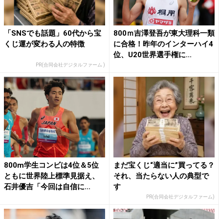
「SNSでも話題」60代から宝
800ｍ吉澤登吾が東大理科一類
くじ運が変わる人の特徴
に合格！昨年のインターハイ4
位、U20世界選手権に...
PR(合同会社デジタルファーム )
800m学生コンビは4位＆5位
まだ宝くじ“適当に”買ってる？
ともに世界陸上標準見据え、
それ、当たらない人の典型で
石井優吉「今回は自信に...
す
PR(合同会社デジタルファーム)