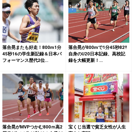
落合晃またも好走！800m1分
落合晃が800mで1分45秒82!!
45秒16の学生新記録＆日本パ
自身のU20日本記録、高校記
フォーマンス歴代2位...
録を大幅更新！...
落合晃がMVPつかむ800ｍ高2
宝くじ当選で貧乏女性が人生