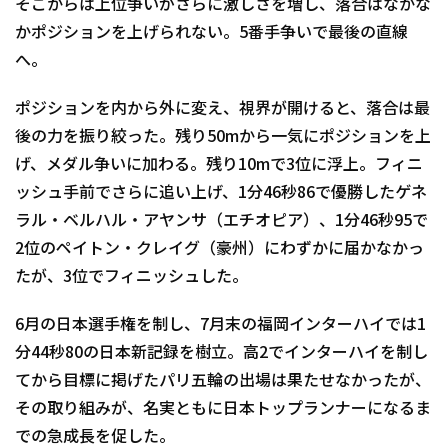
そこからは上位争いがさらに激しさを増し、落合はなかな
かポジションを上げられない。5番手争いで最後の直線
へ。
ポジションを内から外に変え、視界が開けると、落合は最
後の力を振り絞った。残り50mから一気にポジションを上
げ、メダル争いに加わる。残り10mで3位に浮上。フィニ
ッシュ手前でさらに追い上げ、1分46秒86で優勝したゲネ
ラル・ベルハル・アヤンサ（エチオピア）、1分46秒95で
2位のペイトン・クレイグ（豪州）にわずかに届かなかっ
たが、3位でフィニッシュした。
6月の日本選手権を制し、7月末の福岡インターハイでは1
分44秒80の日本新記録を樹立。高2でインターハイを制し
てから目標に掲げたパリ五輪の出場は果たせなかったが、
その取り組みが、名実ともに日本トップランナーになるま
での急成長を促した。