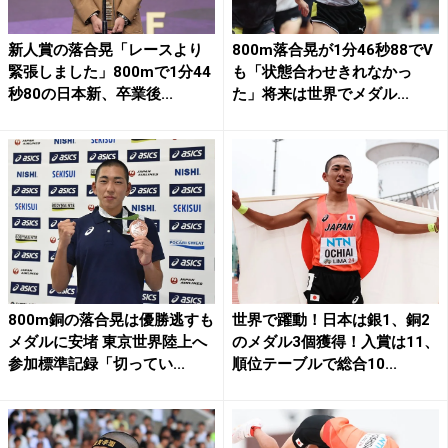
新人賞の落合晃「レースより
800m落合晃が1分46秒88でV
緊張しました」800mで1分44
も「状態合わせきれなかっ
秒80の日本新、卒業後...
た」将来は世界でメダル...
800m銅の落合晃は優勝逃すも
世界で躍動！日本は銀1、銅2
メダルに安堵 東京世界陸上へ
のメダル3個獲得！入賞は11、
参加標準記録「切ってい...
順位テーブルで総合10...