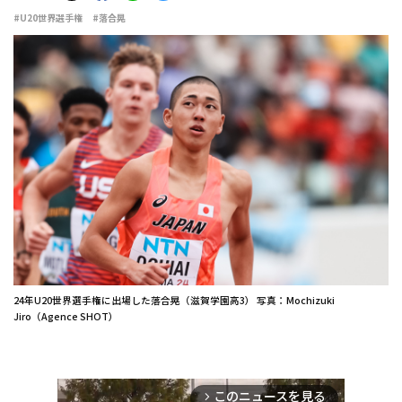
#U20世界選手権
#落合晃
24年U20世界選手権に出場した落合晃（滋賀学園高3） 写真：Mochizuki
Jiro（Agence SHOT）
このニュースを見る
arrow_forward_ios