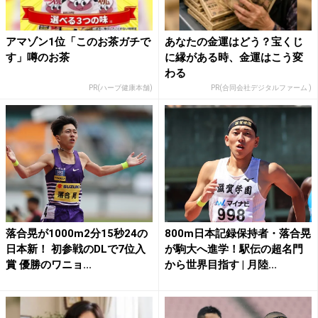
アマゾン1位「このお茶ガチで
あなたの金運はどう？宝くじ
す」噂のお茶
に縁がある時、金運はこう変
わる
PR(ハーブ健康本舗)
PR(合同会社デジタルファーム )
落合晃が1000m2分15秒24の
800m日本記録保持者・落合晃
日本新！ 初参戦のDLで7位入
が駒大へ進学！駅伝の超名門
賞 優勝のワニョ...
から世界目指す | 月陸...