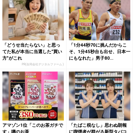
「どうせ当たらない」と思っ
「1分44秒70に挑んだからこ
てた私が本当に当選した“買い
そ、1分45秒台も出せ、日本一
方”がこれ
にもなれた」男子80...
PR(合同会社デジタルファーム )
アマゾン1位「このお茶ガチで
「たばこ税なし」思わぬ朗報
す」噂のお茶
に喫煙者が群がる新型タバコ