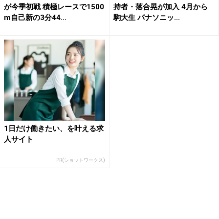
が今季初戦 積極レースで1500
持者・落合晃が加入 4月から
m自己新の3分44...
駒大生 パナソニッ...
1日だけ働きたい、を叶える求
人サイト
PR(ショットワークス)