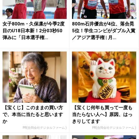
女子800m・久保凛が今季2度
800m石井優吉が4位、落合晃
目のU18日本新！2分03秒50
5位！学生コンビがダブル入賞
弾みに「日本選手権...
／アジア選手権 | 月...
【宝くじ】このままの買い方
【宝くじ何年も買って一度も
で、本当に当たると思います
当たらない人へ】原因、はっ
か
きりしてます
PR(合同会社デジタルファーム )
PR(合同会社デジタルファーム )