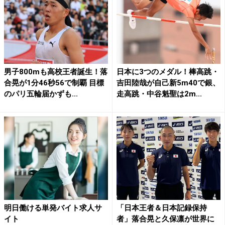
男子800mも高校王者誕生！落
日本に3つのメダル！棒高跳・
合晃が1分46秒56で制覇 目標
吉田陸哉が自己新5m40で銀、
のパリ五輪届かずも...
走高跳・中谷魁聖は2m...
明日働ける単発バイト求人サ
「日本王者＆日本記録保持
イト
者」落合晃と久保凛が世界に