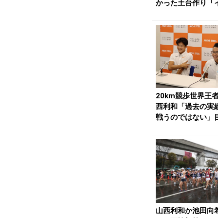
かった土台作り「
から積み上げて...
20km競歩世界王
西利和「過去の実
戦うのではない」
前の一戦に挑む ...
山西利和か池田向