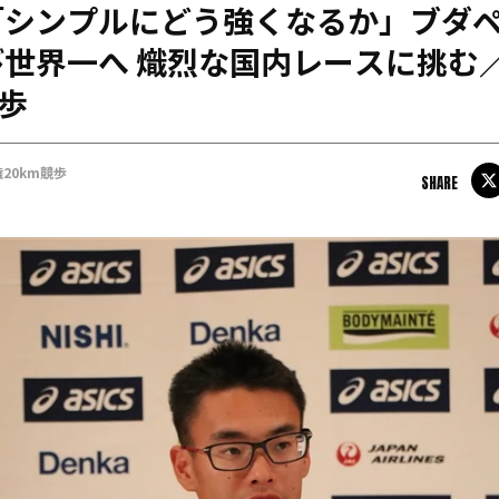
「シンプルにどう強くなるか」ブダ
日本学連加盟大学
世界一へ 熾烈な国内レースに挑む
競歩
20km競歩
SHARE