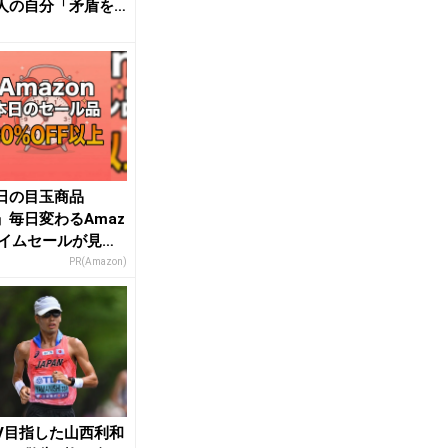
人の自分「矛盾を
のか、許さない...
日の目玉商品
」毎日変わるAmaz
タイムセールが見逃
い
PR(Amazon)
V目指した山西利和