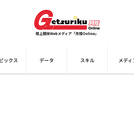
陸上競技Webメディア「月陸Online」
ピックス
データ
スキル
メディ
ズ
ランキング
トレーニング
インタビュー
ォ
最高記録
お役立ち情報
大会ギャラリ
コラム
世界大会
箱根駅伝
国内大会
写真記事
ム
駅伝データ
ント
選手名鑑
スケジュール
関連リンク