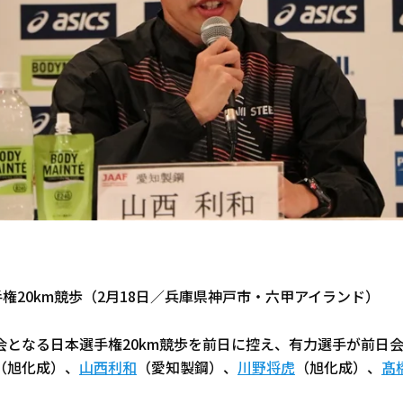
手権20km競歩（2月18日／兵庫県神戸市・六甲アイランド）
会となる日本選手権20km競歩を前日に控え、有力選手が前日
（旭化成）、
山西利和
（愛知製鋼）、
川野将虎
（旭化成）、
髙