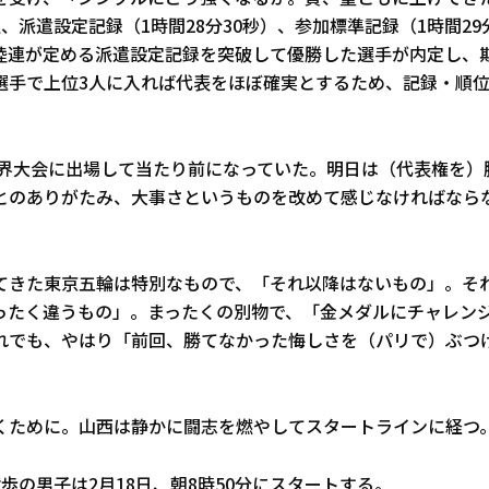
、派遣設定記録（1時間28分30秒）、参加標準記録（1時間29
陸連が定める派遣設定記録を突破して優勝した選手が内定し、
選手で上位3人に入れば代表をほぼ確実とするため、記録・順
。
、世界大会に出場して当たり前になっていた。明日は（代表権を）
とのありがたみ、大事さというものを改めて感じなければなら
てきた東京五輪は特別なもので、「それ以降はないもの」。そ
ったく違うもの」。まったくの別物で、「金メダルにチャレン
れでも、やはり「前回、勝てなかった悔しさを（パリで）ぶつ
くために。山西は静かに闘志を燃やしてスタートラインに経つ
競歩の男子は2月18日、朝8時50分にスタートする。