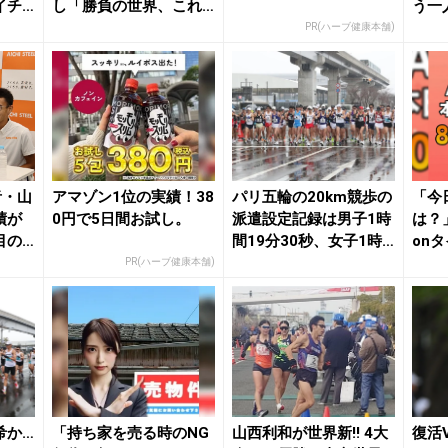
イチ
し「勝負の世界、これ
う一
がすべて」今後につい
許す
PR(ハーブ健康本舗)
て...
者・山
アマゾン1位の実績！38
パリ五輪の20km競歩の
「今
績が
0円で5日間お試し。
派遣設定記録は男子1時
は？
目の
間19分30秒、女子1時
on
間28分3...
せな
PR(ハーブ健康本舗)
希か…
「持ち家を売る時のNG
山西利和が世界新!! 4大
復活