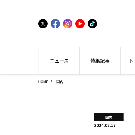
ニュース
特集記事
ト
国内
世界陸上
シュー
HOME
国内
駅伝
特集
インフ
箱根駅伝
学生長距離
編集部
大学
高校・中学
PR
高校
アラカルト
アイテ
国内
中学
プレゼ
2024.02.17
世界陸上
日本代表