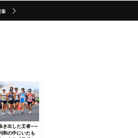
記事
歩き出した王者――
利和の中にいたも