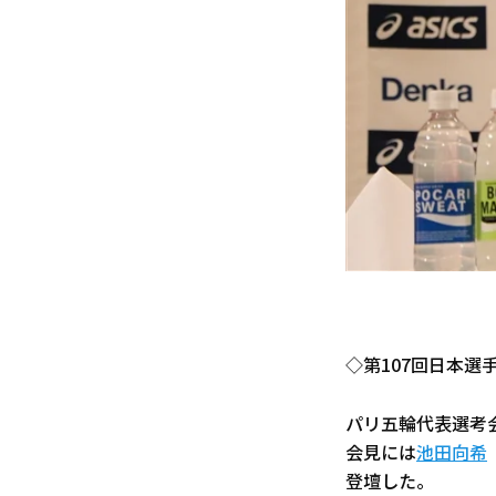
◇第107回日本選
パリ五輪代表選考
会見には
池田向希
登壇した。