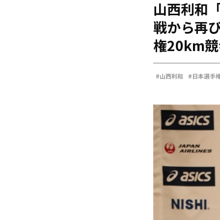
山西利和
海外
五輪
戦から再び
好記録
権20km
大会結果
#山西利和
#日本選手権