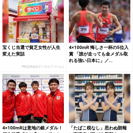
宝くじ当選で貧乏女性が人生
4×100mR 悔しさ一杯の5位入
変えた実話
賞 「誰が走っても金メダル取
れる強い日本に」／...
PR(合同会社デジタルファーム )
4×100mRは意地の銀メダル！
「たばこ税なし」思わぬ朗報