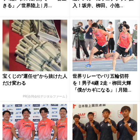
きる」／世界陸上 | 月...
入！坂井、栁田、小池...
宝くじの“運任せ”から抜けた人
世界リレーでパリ五輪切符
だけ変わる
を！男子4継 2走・栁田大輝
「僕がカギになる」 | 月陸...
PR(合同会社デジタルファーム )