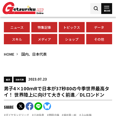
MENU
ニュース
特集記事
トピックス
データ
スキル
メディア
ショップ
その他
HOME
国内、日本代表
2023.07.23
国内
日本代表
男子4×100ｍRで日本が37秒80の今季世界最高タ
イ！ 世界陸上に向けて大きく前進／DLロンドン
SHARE
#ダイヤモンドリーグ
#小池祐貴
#栁田大輝
#坂井隆一郎
#上山紘輝