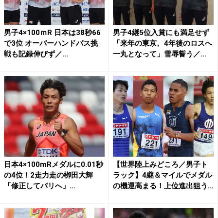
男子4×100ｍR 日本は38秒66
男子4継5位入賞にも満足せず
で3位 オーバーハンドパス挑
「来年の東京、4年後のロスへ
戦も記録伸びず／...
一丸となって」雪辱誓う／...
日本4×100mRメダルに0.01秒
【世界陸上みどころ／男子ト
の4位！2走力走の栁田大輝
ラック】4継＆マイルでメダル
「修正してパリへ」...
の機運高まる！上位進出狙う...