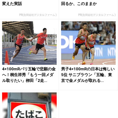
変えた実話
回るか、このままか
PR(合同会社デジタルファーム )
PR(合同会社デジタルファーム )
4×100mRパリ五輪で悲願の金
男子4×100mRの日本は悔しい
へ！桐生祥秀「もう一回メダ
5位 サニブラウン「五輪、東
ル取りたい」栁田「2走...
京で金メダルが取れる...