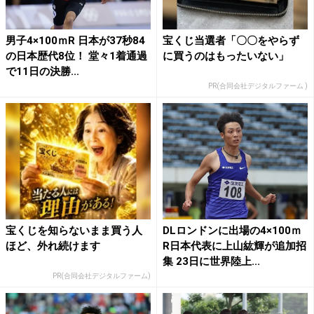
男子4×100ｍR 日本が37秒84
宝くじ当選者「〇〇をやらず
の日本歴代8位！ 堂々1着通過
に買うのはもったいない」
で11日の決勝...
PR(合同会社デジタルファーム )
宝くじを知らないまま買う人
DLロンドンに出場の4×100ｍ
ほど、外れ続けます
R日本代表に上山紘輝が追加招
集 23日に世界陸上...
PR(合同会社デジタルファーム)