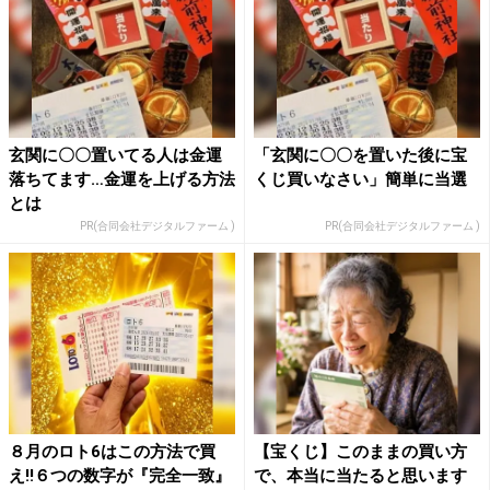
玄関に〇〇置いてる人は金運
「玄関に〇〇を置いた後に宝
落ちてます…金運を上げる方法
くじ買いなさい」簡単に当選
とは
PR(合同会社デジタルファーム )
PR(合同会社デジタルファーム )
８月のロト6はこの方法で買
【宝くじ】このままの買い方
え!!６つの数字が『完全一致』
で、本当に当たると思います