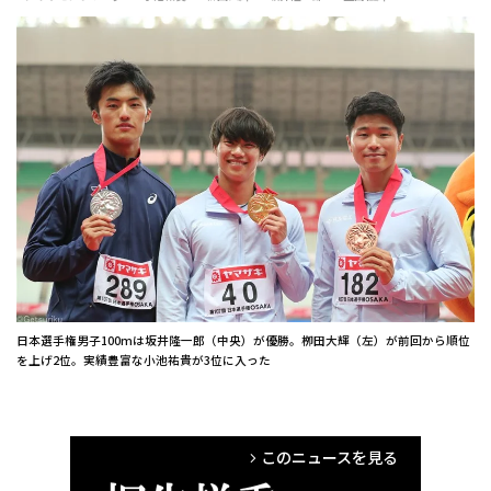
#DLロンドン
日本選手権男子100mは坂井隆一郎（中央）が優勝。栁田大輝（左）が前回から順位
を上げ2位。実績豊富な小池祐貴が3位に入った
このニュースを見る
arrow_forward_ios