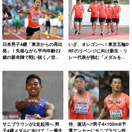
日本男子4継「東京からの再出
いざ、オレゴンへ！東京五輪D
発」！失格ながら平均年齢22
NFのリベンジに向け新生・リ
歳の新布陣で戦い抜く／世...
レー代表が挑む「メダルを...
サニブラウンが2走起用へ 男
侍、復活へ!!男子4×100mR予
子4継メダルに向けて「一番生
選アンカーにサニブラウン投