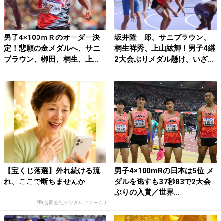
男子4×100ｍＲのオーダー決
坂井隆一郎、サニブラウン、
定！悲願の金メダルへ、サニ
桐生祥秀、上山紘輝！男子4継
ブラウン、栁田、桐生、上...
2大会ぶりメダル懸け、いざ...
【宝くじ落選】外れ続ける流
男子4×100mRの日本は5位 メ
れ、ここで断ちませんか
ダルを逃すも37秒83で2大会
ぶりの入賞／世界...
PR(合同会社デジタルファーム )