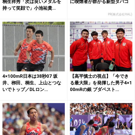
桐生祥秀「次は良いメダルを
に喫煙者が群がる新型タバコ
持って笑顔で」小池祐貴...
PR(株式会社HAL)
4×100mR日本は38秒07 坂
【高平慎士の視点】「今でき
井、栁田、桐生、上山とつな
る最大限」を発揮した男子4×1
いでトップ／DLロン...
00mRの銀 ブダペスト...