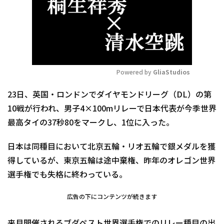
Powered by 
GliaStudios
Mute
23日、英国・ロンドンでダイヤモンドリーグ（DL）の第
10戦が行われ、男子4×100mリレーで日本代表が今季世界
最高タイの37秒80をマークし、1位に入った。
日本は同種目において北京五輪・リオ五輪で銀メダルを獲
得しているが、東京五輪は途中棄権、昨年のオレゴン世界
選手権でも失格に終わっている。
広告の下にコンテンツが続きます
来月開催されるブダペスト世界選手権でのリレー種目の出