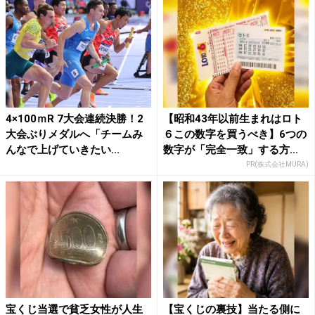
4×100ｍR 7大会連続決勝！2
【昭和43年以前生まれはロト
大会ぶりメダルへ「チームみ
６この数字を買うべき】6つの
んなで上げていきたい...
数字が「完全一致」する方...
PR(株式会社MURA)
宝くじ当選で貧乏女性が人生
【宝くじの裏技】当たる側に