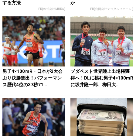
する方法
か
PR(株式会社MURA)
PR(合同会社デジタルファーム )
男子4×100ｍR・日本が2大会
ブダペスト世界陸上出場権獲
ぶり決勝進出！パフォーマン
得へ！DLに挑む男子4×100mR
ス歴代4位の37秒71...
に坂井隆一郎、栁田大...