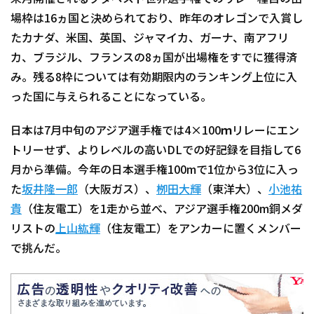
場枠は16ヵ国と決められており、昨年のオレゴンで入賞し
たカナダ、米国、英国、ジャマイカ、ガーナ、南アフリ
カ、ブラジル、フランスの8ヵ国が出場権をすでに獲得済
み。残る8枠については有効期限内のランキング上位に入
った国に与えられることになっている。
日本は7月中旬のアジア選手権では4×100ｍリレーにエン
トリーせず、よりレベルの高いDLでの好記録を目指して6
月から準備。今年の日本選手権100mで1位から3位に入っ
た
坂井隆一郎
（大阪ガス）、
栁田大輝
（東洋大）、
小池祐
貴
（住友電工）を1走から並べ、アジア選手権200m銅メダ
リストの
上山紘輝
（住友電工）をアンカーに置くメンバー
で挑んだ。