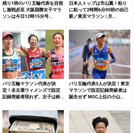
残り1枠のパリ五輪代表を目指
日本人トップは市山翼！粘り
し激戦必至 大阪国際女子マラ
に粘って2時間6分00秒の自己
ソンは今日12時15分号...
新／東京マラソン | 月...
パリ五輪マラソン代表が決
パリ五輪代表3人が決定！東京
定！名古屋ウィメンズで設定
マラソンで設定記録突破者は
記録突破者現れず、女子は鈴
誕生せず MGC上位の小山...
木優...