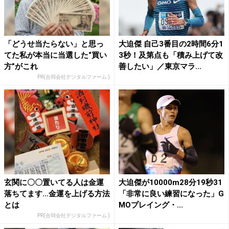
「どうせ当たらない」と思っ
大迫傑 自己3番目の2時間6分1
てた私が本当に当選した“買い
3秒！及第点も「積み上げて改
方”がこれ
善したい」／東京マラ...
PR(合同会社デジタルファーム )
玄関に〇〇置いてる人は金運
大迫傑が10000m28分19秒31
落ちてます…金運を上げる方法
「非常に良い練習になった」G
とは
MOプレイング・...
PR(合同会社デジタルファーム )