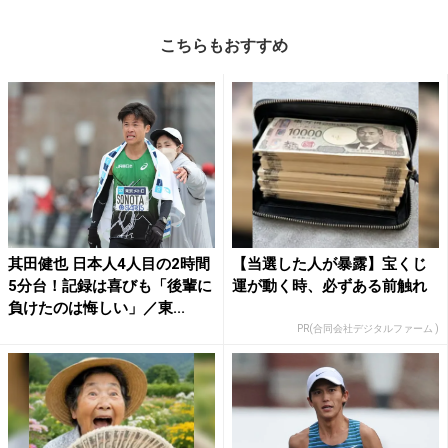
こちらもおすすめ
其田健也 日本人4人目の2時間
【当選した人が暴露】宝くじ
5分台！記録は喜びも「後輩に
運が動く時、必ずある前触れ
負けたのは悔しい」／東...
PR(合同会社デジタルファーム )