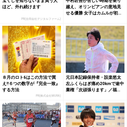
宝くじを知らないまま買う人
中村匠吾が苦しい時期を乗り
ほど、外れ続けます
越え、オリンピアンの意地見
せる優勝 女子はカムルが初
マ...
PR(合同会社デジタルファーム)
８月のロト6はこの方法で買
元日本記録保持者・設楽悠太
え!!６つの数字が『完全一致』
左ふくらはぎ痛め20kmで途中
する方法
棄権「次頑張ります」／福...
PR(株式会社MURA)