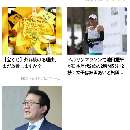
PR(合同会社デジタルファーム )
【宝くじ】外れ続ける理由、
ベルリンマラソンで池田耀平
まだ放置しますか？
が日本歴代2位の2時間5分12
秒！女子は細田あいと松田...
PR(合同会社デジタルファーム )