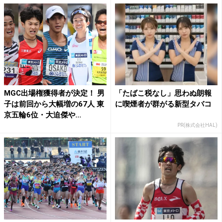
MGC出場権獲得者が決定！ 男
「たばこ税なし」思わぬ朗報
子は前回から大幅増の67人 東
に喫煙者が群がる新型タバコ
京五輪6位・大迫傑や...
PR(株式会社HAL)