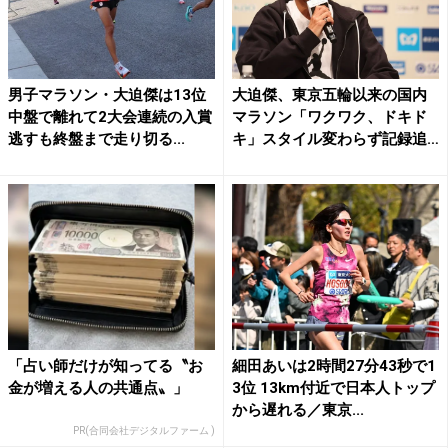
男子マラソン・大迫傑は13位
大迫傑、東京五輪以来の国内
中盤で離れて2大会連続の入賞
マラソン「ワクワク、ドキド
逃すも終盤まで走り切る...
キ」スタイル変わらず記録追
わ...
「占い師だけが知ってる〝お
細田あいは2時間27分43秒で1
金が増える人の共通点〟」
3位 13km付近で日本人トップ
から遅れる／東京...
PR(合同会社デジタルファーム )