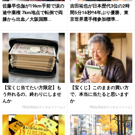
佐藤早也伽が19km手前で涙の
吉田祐也が日本歴代3位の2時
途中棄権 7km地点で転倒で両
間5分16秒!!4年ぶり優勝、東
膝から出血／大阪国際...
京世界選手権参加標準...
【宝くじ当てたい方限定】も
【宝くじ】このままの買い方
う外れるの、終わりにしませ
で、本当に当たると思います
んか
か
PR(合同会社デジタルファーム )
PR(合同会社デジタルファーム )