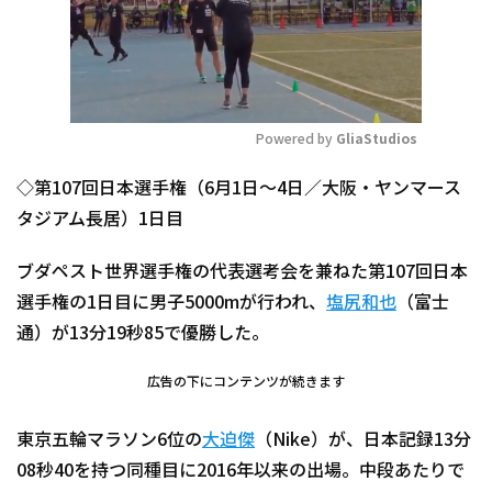
Powered by 
GliaStudios
Mute
◇第107回日本選手権（6月1日～4日／大阪・ヤンマース
タジアム長居）1日目
ブダペスト世界選手権の代表選考会を兼ねた第107回日本
選手権の1日目に男子5000mが行われ、
塩尻和也
（富士
通）が13分19秒85で優勝した。
広告の下にコンテンツが続きます
東京五輪マラソン6位の
大迫傑
（Nike）が、日本記録13分
08秒40を持つ同種目に2016年以来の出場。中段あたりで