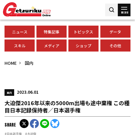
MENU
ニュース
特集記事
トピックス
データ
スキル
メディア
ショップ
その他
HOME
国内
2023.06.01
国内
大迫傑2016年以来の5000m出場も途中棄権 この種
目日本記録保持者／日本選手権
SHARE
#日本選手権
#大迫傑