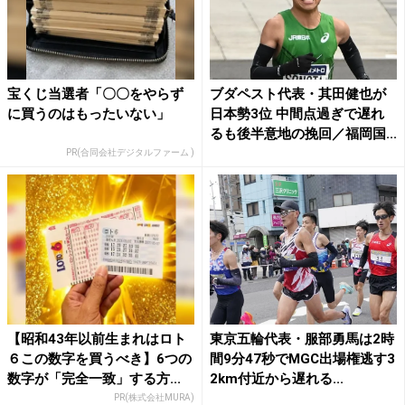
宝くじ当選者「〇〇をやらず
ブダペスト代表・其田健也が
に買うのはもったいない」
日本勢3位 中間点過ぎで遅れ
るも後半意地の挽回／福岡国...
PR(合同会社デジタルファーム )
【昭和43年以前生まれはロト
東京五輪代表・服部勇馬は2時
６この数字を買うべき】6つの
間9分47秒でMGC出場権逃す3
数字が「完全一致」する方...
2km付近から遅れる...
PR(株式会社MURA)