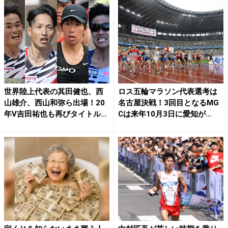
世界陸上代表の其田健也、西
ロス五輪マラソン代表選考は
山雄介、西山和弥ら出場！20
名古屋決戦！3回目となるMG
年V吉田祐也も再びタイトル...
Cは来年10月3日に愛知が...