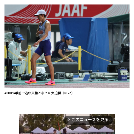
4000m手前で途中棄権となった大迫傑（Nike）
このニュースを見る
arrow_forward_ios