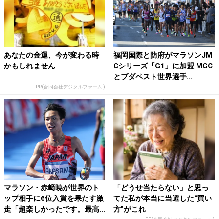
あなたの金運、今が変わる時
福岡国際と防府がマラソンJM
かもしれません
Cシリーズ「G1」に加盟 MGC
とブダペスト世界選手...
PR(合同会社デジタルファーム )
マラソン・赤﨑暁が世界のト
「どうせ当たらない」と思っ
ップ相手に6位入賞を果たす激
てた私が本当に当選した“買い
走「超楽しかったです。最高...
方”がこれ