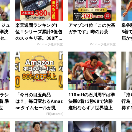
・ジュ
楽天週間ランキング1
アマゾン1位「このお茶
泉谷
で準決
位！シリーズ累計3億包
ガチです」噂のお茶
5着
のセミ
のスッキリ茶。380円で
届か
お試し
後の大
PR(ハーブ健康本舗)
PR(ハーブ健康本舗)
竹ラシ
「今日の目玉商品
110ｍHの石川周平は準
「持
着 準
は？」毎日変わるAmaz
決勝8着13秒68で決勝
行為
世界
onタイムセールが見逃
進出ならず／世界陸上 |
得す
せない
月陸O...
PR(Amazon)