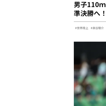
男子110
海外
五輪
準決勝へ
好記録
大会結果
#世界陸上
#泉谷駿介