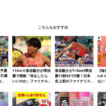
こちらもおすすめ
H予選
110ｍＨ泉谷駿介が準決
泉谷駿介が110mH準決
【毎
に不満
勝で惜敗「何をしたら
勝13秒42で5着！日本
nタ
れ
いいのか」ファイナル
史上初のファイナリス
ない
へ分厚い壁／世界...
トにあと一歩...