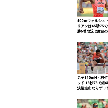
400ｍウォルシュ
リアンは45秒75
勝6着敗退 2度目
ファイナ...
男子110mH・村
ッド 13秒73で組6
決勝進出ならず ／
陸上 ...