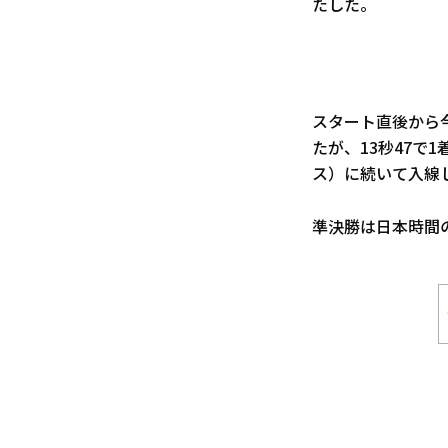
たした。
スタート直後から
たが、13秒47で
ス）に続いて入線
準決勝は日本時間の