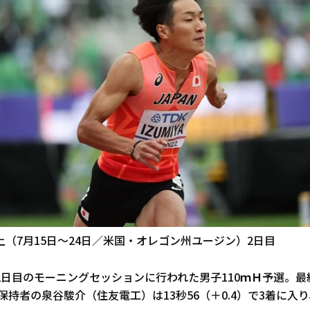
（7月15日～24日／米国・オレゴン州ユージン）2日目
2日目のモーニングセッションに行われた男子110ｍＨ予選。最
）保持者の泉谷駿介（住友電工）は13秒56（＋0.4）で3着に入