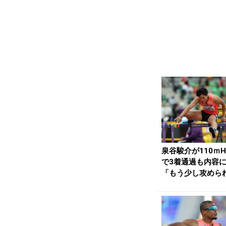
泉谷駿介が110ｍ
で3着通過も内容
「もう少し攻めら
た」／世界陸上 ...