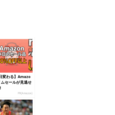
日変わる】Amazo
イムセールが見逃せ
！
PR(Amazon)