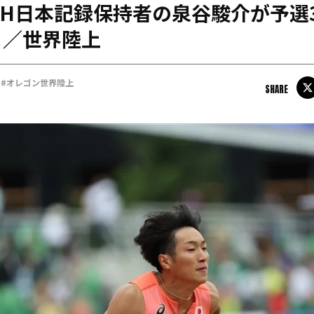
ｍH日本記録保持者の泉谷駿介が予選
日本学連加盟大学
！／世界陸上
#オレゴン世界陸上
SHARE