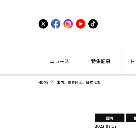
ニュース
特集記事
ト
国内
世界陸上
シュー
HOME
国内、世界陸上、日本代表
駅伝
特集
インフ
箱根駅伝
学生長距離
編集部
大学
高校・中学
PR
高校
アラカルト
アイテ
国内
中学
プレゼ
2022.07.17
世界陸上
日本代表