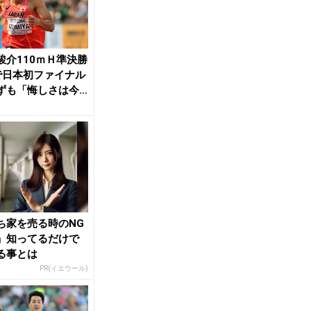
駿介110ｍＨ準決勝
で日本初ファイナル
ずも「悔しさは今
会で晴ら...
ち家を売る時のNG
」知ってるだけで
る事とは
PR(イエウール)