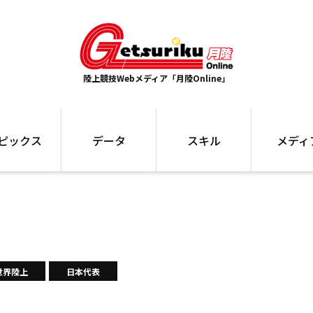
陸上競技Webメディア「月陸Online」
ピックス
データ
スキル
メディ
ズ
ランキング
トレーニング
インタビュー
ォ
最高記録
お役立ち情報
大会ギャラリ
コラム
世界大会
箱根駅伝
国内大会
写真記事
ム
駅伝データ
世界陸上
日本代表
ント
選手名鑑
スケジュール
関連リンク