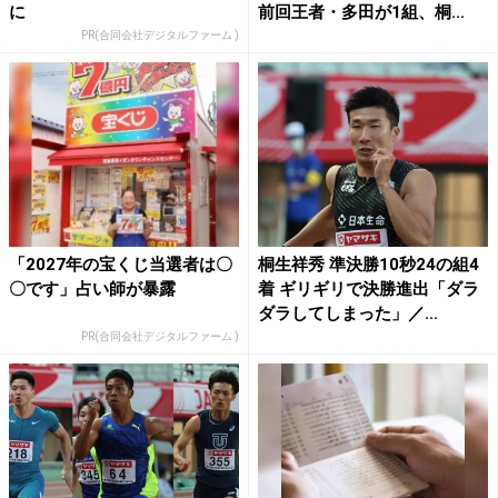
に
前回王者・多田が1組、桐...
PR(合同会社デジタルファーム )
「2027年の宝くじ当選者は〇
桐生祥秀 準決勝10秒24の組4
〇です」占い師が暴露
着 ギリギリで決勝進出「ダラ
ダラしてしまった」／...
PR(合同会社デジタルファーム )