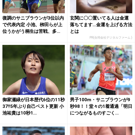
復調のサニブラウンが3位以内
玄関に〇〇置いてる人は金運
で代表内定 小池、栁田らが上
落ちてます…金運を上げる方法
位うかがう桐生は苦戦、多...
とは
PR(合同会社デジタルファーム )
御家瀬緑が日本歴代6位の11秒
男子100m・サニブラウンが9
37!!5年ぶり自己ベスト更新 小
秒98！！堂々の1着通過「明日
池祐貴は10秒1...
につながるものすごく...