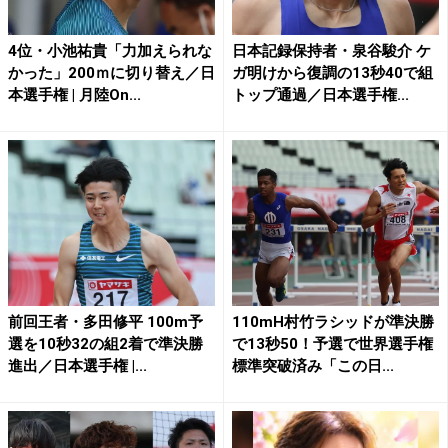
4位・小池祐貴「力加えられな
日本記録保持者・泉谷駿介 ケ
かった」200ｍに切り替え／日
ガ明けから復調の13秒40で組
本選手権 | 月陸On...
トップ通過／日本選手権...
前回王者・多田修平 100m予
110mH村竹ラシッドが準決勝
選を10秒32の組2着で準決勝
で13秒50！予選で世界選手権
進出／日本選手権 |...
標準突破済み「この日...