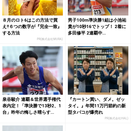
８月のロト6はこの方法で買
男子100m準決勝1組は小池祐
え!!６つの数字が『完全一致』
貴が10秒16でトップ！ 2着に
する方法
多田修平 2連覇中...
PR(株式会社MURA)
泉谷駿介 連覇＆世界選手権代
『カートン買い、ダメ。ゼッ
表内定！「準決勝で13秒2、1
タイ。』年間11万円節約の新
台」昨年の悔しさ晴らす...
型タバコが爆売れ
PR(株式会社HAL)