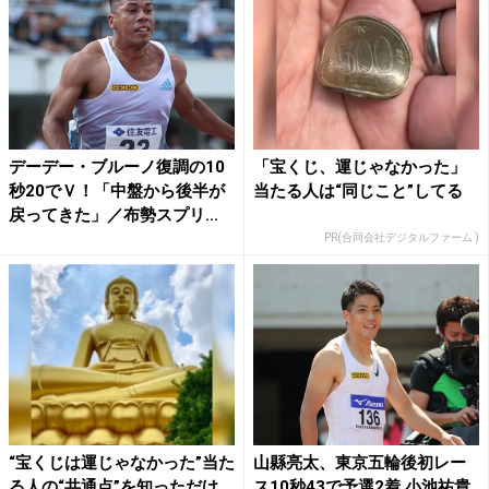
デーデー・ブルーノ復調の10
「宝くじ、運じゃなかった」
秒20でＶ！「中盤から後半が
当たる人は“同じこと”してる
戻ってきた」／布勢スプリ...
PR(合同会社デジタルファーム )
“宝くじは運じゃなかった”当た
山縣亮太、東京五輪後初レー
る人の“共通点”を知っただけ
ス10秒43で予選2着 小池祐貴