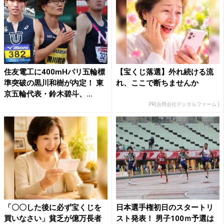
住友電工に400mHパリ五輪標
【宝くじ落選】外れ続ける流
準突破の黒川和樹が内定！ 東
れ、ここで断ちませんか
京五輪代表・鈴木碧斗、...
PR(合同会社デジタルファーム )
「〇〇した後に必ず宝くじを
日本選手権初日のスタートリ
買いなさい」貧乏が億万長者
スト発表！ 男子100ｍ予選は