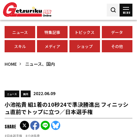
MENU
ニュース
特集記事
トピックス
データ
スキル
メディア
ショップ
その他
HOME
ニュース、国内
2022.06.09
ニュース
国内
小池祐貴 組1着の10秒24で準決勝進出 フィニッシ
ュ直前でトップに立つ／日本選手権
SHARE
#日本選手権
#小池祐貴