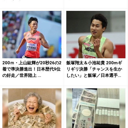
200ｍ・上山紘輝が20秒26の2
飯塚翔太＆小池祐貴 200mギ
着で準決勝進出！日本歴代9位
リギリ決勝「チャンスを生か
の好走／世界陸上 ...
したい」と飯塚／日本選手...