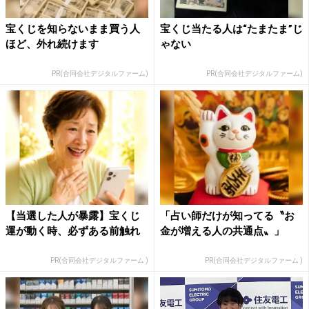
宝くじを知らないまま買う人
宝くじ当たる人は“たまたま”じ
ほど、外れ続けます
ゃない
PR(合同会社デジタルファーム)
PR(合同会社デジタルファーム)
【当選した人が暴露】宝くじ
「占い師だけが知ってる〝お
運が動く時、必ずある前触れ
金が増える人の共通点〟」
PR(合同会社デジタルファーム )
PR(合同会社デジタルファーム )