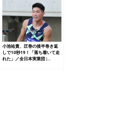
小池祐貴、圧巻の後半巻き返
しで10秒19！「落ち着いて走
れた」／全日本実業団 |...