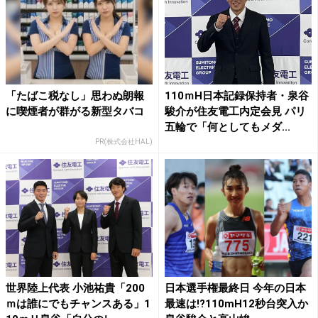
「たばこ税なし」思わぬ朗報
110ｍH日本記録保持者・泉谷
に喫煙者が群がる新型タバコ
駿介が住友電工内定会見 パリ
五輪で「何としてもメダ...
PR(株式会社HAL)
世界陸上代表 小池祐貴「200
日本選手権最終日 今年の日本
ｍは誰にでもチャンスある」1
最速は!?110mH12秒台突入か