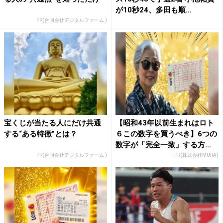
が10秒24、多田も順...
PR(合同会社デジタルファーム )
宝くじが当たる人にだけ共通
【昭和43年以前生まれはロト
する“ある特徴”とは？
６この数字を買うべき】6つの
数字が「完全一致」する方...
PR(合同会社デジタルファーム )
PR(株式会社MURA)