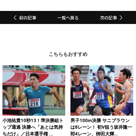
一覧へ戻る
前の記事
次の記事
こちらもおすすめ
小池祐貴10秒13！準決勝組ト
男子100m決勝 サニブラウン
ップ通過 決勝へ「あとは気持
は8レーン！ 初V狙う坂井隆一
ちだけ」／日本選手権 ...
郎4レーン、栁田大輝...