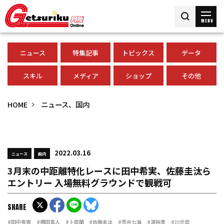
MENU
ニュース
特集記事
トピックス
データ
スキル
メディア
ショップ
その他
HOME
ニュース、国内
2022.03.16
ニュース
国内
3月末の中距離特化レースに田中希実、佐藤圭汰ら
エントリー 入場無料グラウンドで観戦可
SHARE
#田中希実
#横田真人
#卜部蘭
#佐藤圭汰
#荒井七海
#源裕貴
#川元奨