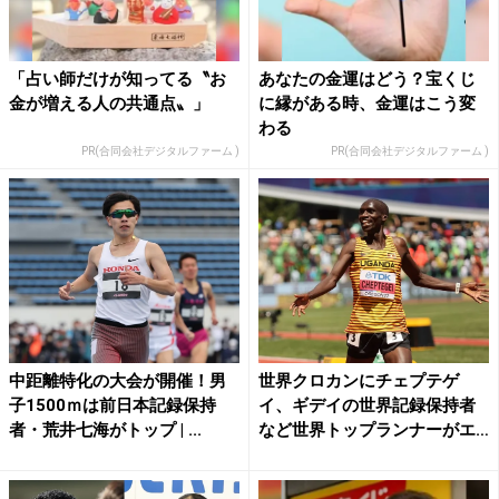
「占い師だけが知ってる〝お
あなたの金運はどう？宝くじ
金が増える人の共通点〟」
に縁がある時、金運はこう変
わる
PR(合同会社デジタルファーム )
PR(合同会社デジタルファーム )
中距離特化の大会が開催！男
世界クロカンにチェプテゲ
子1500ｍは前日本記録保持
イ、ギデイの世界記録保持者
者・荒井七海がトップ | ...
など世界トップランナーがエ
ント...