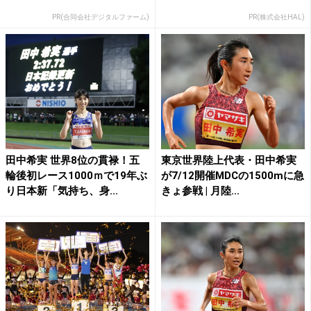
PR(合同会社デジタルファーム)
PR(株式会社HAL)
田中希実 世界8位の貫禄！五
東京世界陸上代表・田中希実
輪後初レース1000ｍで19年ぶ
が7/12開催MDCの1500mに急
り日本新「気持ち、身...
きょ参戦 | 月陸...