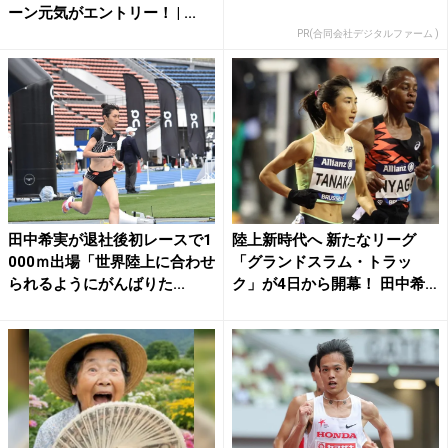
ーン元気がエントリー！ | ...
PR(合同会社デジタルファーム )
田中希実が退社後初レースで1
陸上新時代へ 新たなリーグ
000ｍ出場「世界陸上に合わせ
「グランドスラム・トラッ
られるようにがんばりた...
ク」が4日から開幕！ 田中希
実...