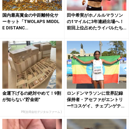
国内最高賞金の中距離特化サ
田中希実がホノルルマラソン
ーキット「TWOLAPS MIDDL
の1マイルに3年連続出場へ！
E DISTANC...
前回上位占めたライバルたち...
金運下げるの絶対やめて！9割
ロンドンマラソンに世界記録
が知らない“貯金術”
保持者・アセファがエントリ
ー!!コスゲイ、チェプンゲテ...
PR(合同会社デジタルファーム )