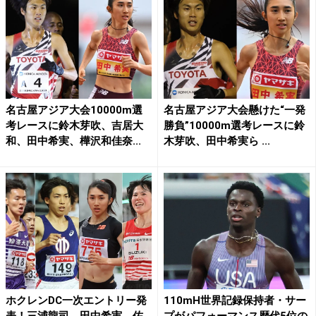
名古屋アジア大会10000m選
名古屋アジア大会懸けた“一発
考レースに鈴木芽吹、吉居大
勝負”10000m選考レースに鈴
和、田中希実、樺沢和佳奈...
木芽吹、田中希実ら ...
ホクレンDC一次エントリー発
110mH世界記録保持者・サー