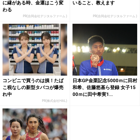
に縁がある時、金運はこう変
いること、教えます
わる
PR(合同会社デジタルファーム )
PR(合同会社デジタルファーム )
コンビニで買うのは損！たば
日本GP金栗記念5000ｍに田村
こ税なしの新型タバコが爆売
和希、佐藤悠基ら登録 女子15
れ中
00ｍに田中希実1...
PR(株式会社HAL)