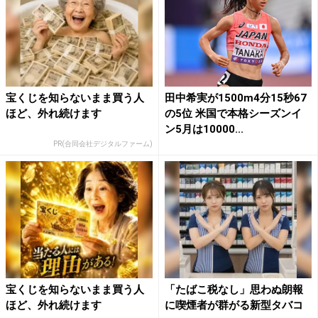
宝くじを知らないまま買う人
田中希実が1500m4分15秒67
ほど、外れ続けます
の5位 米国で本格シーズンイ
ン5月は10000...
PR(合同会社デジタルファーム)
宝くじを知らないまま買う人
「たばこ税なし」思わぬ朗報
ほど、外れ続けます
に喫煙者が群がる新型タバコ