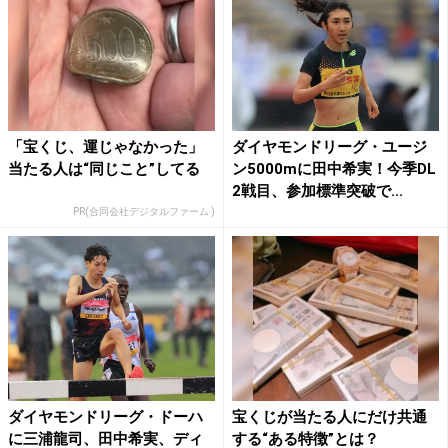
「宝くじ、運じゃなかった」
ダイヤモンドリーグ・ユージ
当たる人は“同じこと”してる
ン5000mに田中希実！今季DL
2戦目、参加標準突破で...
PR(合同会社デジタルファーム )
ダイヤモンドリーグ・ドーハ
宝くじが当たる人にだけ共通
に三浦龍司、田中希実、ディ
する“ある特徴”とは？