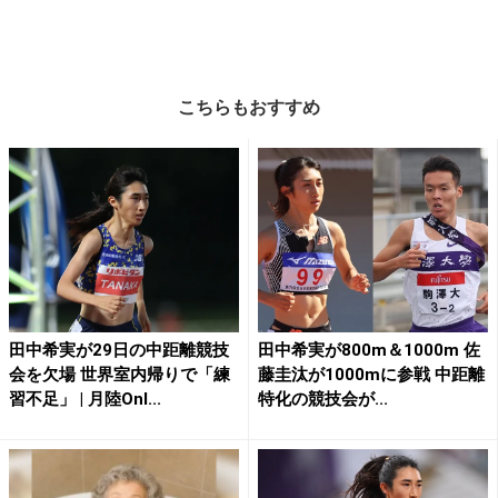
こちらもおすすめ
田中希実が29日の中距離競技
田中希実が800m＆1000m 佐
会を欠場 世界室内帰りで「練
藤圭汰が1000mに参戦 中距離
習不足」 | 月陸Onl...
特化の競技会が...