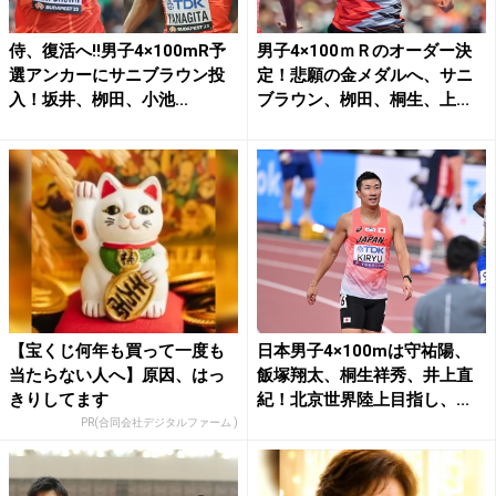
侍、復活へ!!男子4×100mR予
男子4×100ｍＲのオーダー決
選アンカーにサニブラウン投
定！悲願の金メダルへ、サニ
入！坂井、栁田、小池...
ブラウン、栁田、桐生、上...
【宝くじ何年も買って一度も
日本男子4×100mは守祐陽、
当たらない人へ】原因、はっ
飯塚翔太、桐生祥秀、井上直
きりしてます
紀！北京世界陸上目指し、...
PR(合同会社デジタルファーム )