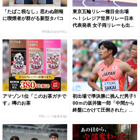
「たばこ税なし」思わぬ朗報
東京五輪リレー種目全出場
に喫煙者が群がる新型タバコ
へ！シレジア世界リレー日本
代表発表 女子両リレーも出場
権...
PR(株式会社HAL)
アマゾン1位「このお茶ガチで
初出場で準決勝に挑んだ男子1
す」噂のお茶
00ｍの坂井隆一郎「中間から
終盤にかけて圧倒された」...
PR(ハーブ健康本舗)