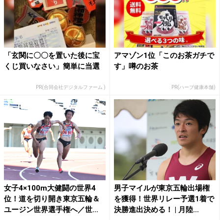
「玄関に〇〇を置いた後に宝
アマゾン1位「このお茶ガチで
くじ買いなさい」簡単に当選
す」噂のお茶
PR(合同会社デジタルファーム )
PR(ハーブ健康本舗)
女子4×100m大健闘の世界4
男子マイルが東京五輪出場権
位！道を切り開き東京五輪＆
を獲得！世界リレー予選1着で
ユージン世界選手権へ／世...
決勝進出決める！ | 月陸...