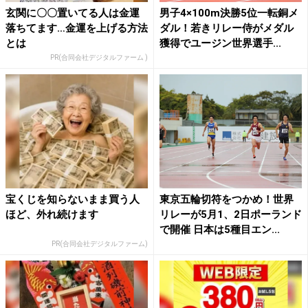
玄関に〇〇置いてる人は金運
男子4×100m決勝5位一転銅メ
落ちてます…金運を上げる方法
ダル！若きリレー侍がメダル
とは
獲得でユージン世界選手...
PR(合同会社デジタルファーム )
宝くじを知らないまま買う人
東京五輪切符をつかめ！世界
ほど、外れ続けます
リレーが5月1、2日ポーランド
で開催 日本は5種目エン...
PR(合同会社デジタルファーム)