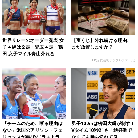
世界リレーのオーダー発表 女
【宝くじ】外れ続ける理由、
子４継は２走・兒玉４走・鶴
まだ放置しますか？
田 女子マイル青山外れる ...
PR(合同会社デジタルファーム)
「チームのため、断る理由は
男子100mは栁田大輝が制す！
ない」米国のアリソン・フェ
Vタイム10秒21も「絶好調で
リックスが再びの“ラストラ
なくても勝ち切れて良...