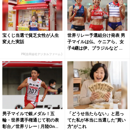
宝くじ当選で貧乏女性が人生
世界リレー予選組分け発表 男
変えた実話
子マイルは仏、ケニアら、女
子4継は伊、ブラジルなど ...
PR(合同会社デジタルファーム )
男子マイルで銀メダル！五
「どうせ当たらない」と思っ
輪・世界選手権通じて初の表
てた私が本当に当選した“買い
彰台／世界リレー | 月陸On...
方”がこれ