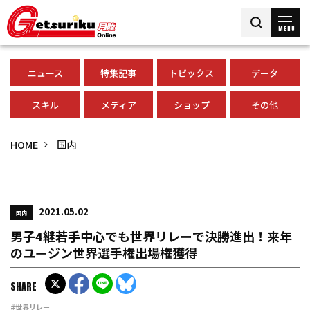
MENU
ニュース
特集記事
トピックス
データ
スキル
メディア
ショップ
その他
HOME
国内
2021.05.02
国内
男子4継若手中心でも世界リレーで決勝進出！来年
のユージン世界選手権出場権獲得
SHARE
#世界リレー