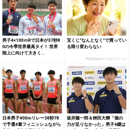
男子4×100ｍRで日本が37秒8
宝くじ“なんとなく”で買ってい
0の今季世界最高タイ！ 世界
る限り変わらない
陸上に向けて大きく...
PR(合同会社デジタルファーム )
日本男子400mリレー38秒78
坂井隆一郎＆栁田大輝「個の
で予選4着フィニッシュながら
力が足りなかった」男子4継は