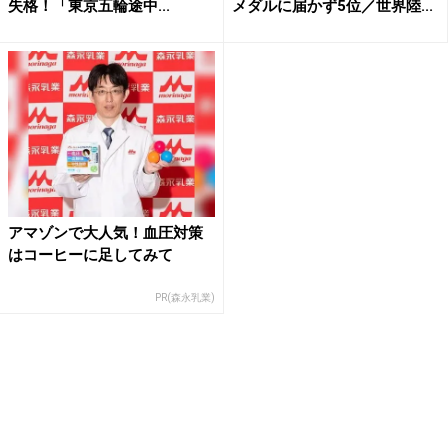
失格！「東京五輪途中...
メダルに届かず5位／世界陸...
アマゾンで大人気！血圧対策
はコーヒーに足してみて
PR(森永乳業)