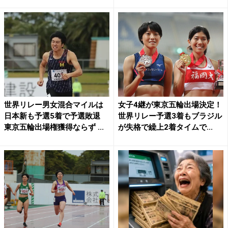
世界リレー男女混合マイルは
女子4継が東京五輪出場決定！
日本新も予選5着で予選敗退
世界リレー予選3着もブラジル
東京五輪出場権獲得ならず ...
が失格で繰上2着タイムで...