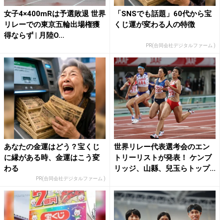
女子4×400mRは予選敗退 世界
「SNSでも話題」60代から宝
リレーでの東京五輪出場権獲
くじ運が変わる人の特徴
得ならず | 月陸O...
PR(合同会社デジタルファーム )
あなたの金運はどう？宝くじ
世界リレー代表選考会のエン
に縁がある時、金運はこう変
トリーリストが発表！ ケンブ
わる
リッジ、山縣、兒玉らトップ...
PR(合同会社デジタルファーム )