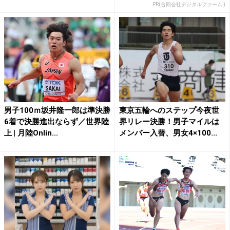
PR(合同会社デジタルファーム )
男子100ｍ坂井隆一郎は準決勝
東京五輪へのステップ今夜世
6着で決勝進出ならず／世界陸
界リレー決勝！男子マイルは
上 | 月陸Onlin...
メンバー入替、男女4×100...