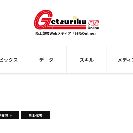
陸上競技Webメディア「月陸Online」
ピックス
データ
スキル
メディ
ズ
ランキング
トレーニング
インタビュー
ォ
最高記録
お役立ち情報
大会ギャラリ
コラム
世界大会
箱根駅伝
国内大会
写真記事
ム
駅伝データ
世界陸上
日本代表
ント
選手名鑑
スケジュール
関連リンク