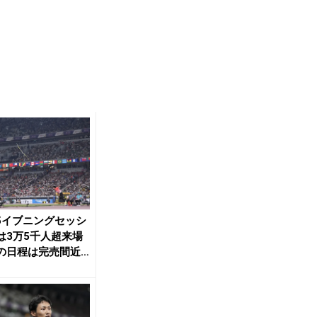
Y5イブニングセッシ
は3万5千人超来場
の日程は完売間近
世界陸...