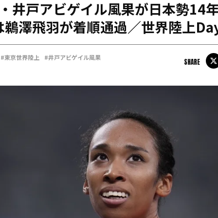
m・井戸アビゲイル風果が日本勢14
日本学連加盟大学
は鵜澤飛羽が着順通過／世界陸上Day
#東京世界陸上
#井戸アビゲイル風果
SHARE