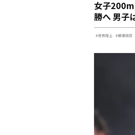
女子200
海外
五輪
勝へ 男子
好記録
大会結果
#世界陸上
#鵜澤飛羽