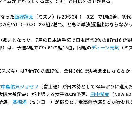
タイムが上がってくるはずです」と自信をのぞかせる。
となった
飯塚翔太
（ミズノ）は20秒64（－0.2）で1組6着、初
20秒51（－0.3）の3組7着で、ともに準決勝進出はならなか
戦いとなった。7月の日本選手権で日本歴代2位の87m16で
）は、予選A組で77m61の組15位。同組の
ディーン元気
（ミズ
。
（スズキ）は74m70で組17位、全体36位で決勝進出はならなか
は
中島佑気ジョセフ
（富士通）が日本勢として34年ぶりに進んだ
大阪大敬愛高）が出場する女子800m予選、
田中希実
（New B
m予選、
髙橋渚
（センコー）が挑む女子走高跳予選などが行われ