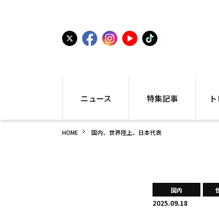
ニュース
特集記事
ト
国内
世界陸上
シュー
HOME
国内、世界陸上、日本代表
駅伝
特集
インフ
箱根駅伝
学生長距離
編集部
大学
高校・中学
PR
高校
アラカルト
アイテ
国内
中学
プレゼ
2025.09.18
世界陸上
日本代表