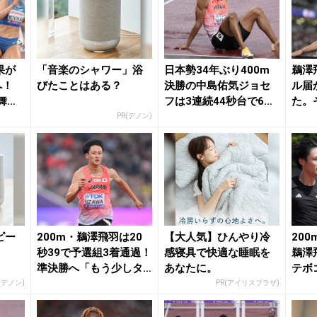
果が
「音楽のシャワー」浴
日本勢34年ぶり400m
鵜澤
へ！
びたことはある？
決勝の中島佑気ジョセ
ル届
舞台
フは3連続44秒台で6位
た。
田中希実5...
けを認
PR(デノン)
ピー
200m・鵜澤飛羽は20
【大人気】ひんやり冷
20
秒39で予選組3着通過！
感寝具で快適な睡眠を
鵜澤
準決勝へ「もう少しタ
あなたに。
テボ
イムが上が...
世界陸上
(デノン)
PR(アイリスプラザ)