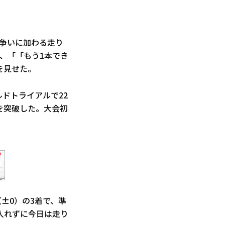
位争いに加わる走り
、「「もう1本でき
を見せた。
ルドトライアルで22
）を突破した。大会初
9（±0）の3着で、準
入れずに今日は走り