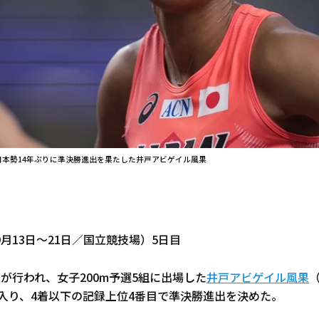
日本勢14年ぶりに準決勝進出を果たした井戸アビゲイル風果
月13日～21日／国立競技場）5日目
が行われ、女子200m予選5組に出場した
井戸アビゲイル風果
に入り、4着以下の記録上位4番目で準決勝進出を決めた。