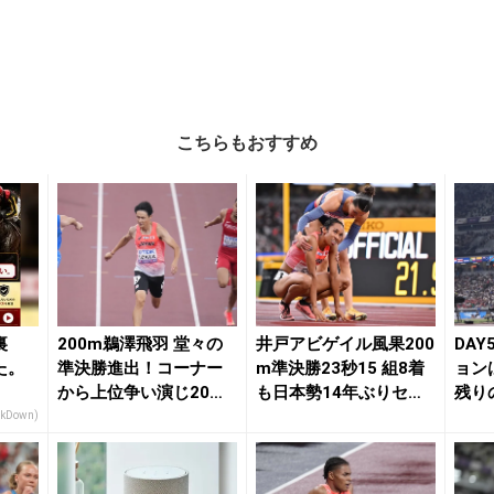
こちらもおすすめ
裏
200m鵜澤飛羽 堂々の
井戸アビゲイル風果200
DA
た。
準決勝進出！コーナー
m準決勝23秒15 組8着
ョン
から上位争い演じ20秒3
も日本勢14年ぶりセミ
残り
9の3着！／...
ファイナ...
／東京
akDown)