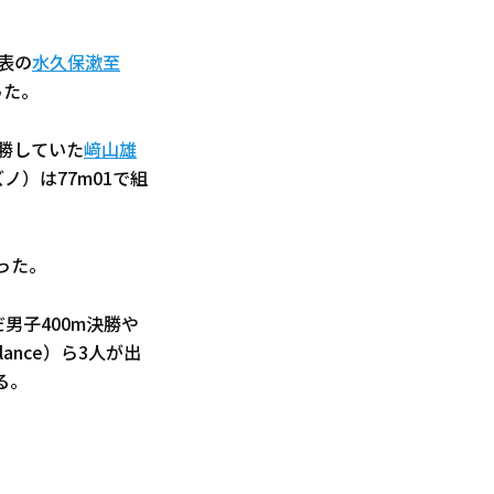
代表の
水久保漱至
った。
優勝していた
﨑山雄
ノ）は77m01で組
った。
男子400m決勝や
alance）ら3人が出
る。