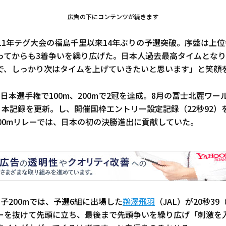
広告の下にコンテンツが続きます
11年テグ大会の福島千里以来14年ぶりの予選突破。序盤は上
ってからも3着争いを繰り広げた。日本人過去最高タイムとなり
で、しっかり次はタイムを上げていきたいと思います」と笑顔
日本選手権で100m、200mで2冠を達成。8月の冨士北麓ワー
日本記録を更新。し、開催国枠エントリー設定記録（22秒92
400mリレーでは、日本の初の決勝進出に貢献していた。
子200mでは、予選6組に出場した
鵜澤飛羽
（JAL）が20秒3
ーを抜けて先頭に立ち、最後まで先頭争いを繰り広げ「刺激を