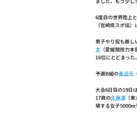
ました。もう少し
6度目の世界陸上
（宮崎県スポ協）は
男子やり投も厳しい
太
（愛媛競技力本部
16位にとどまった
予選B組の
長沼元
大会6日目の19日
17歳の
久保凛
（東
場する女子5000