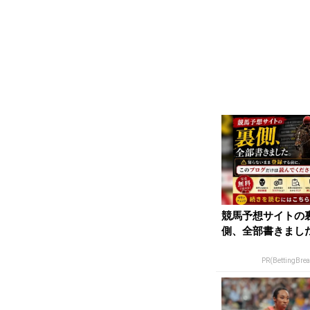
競馬予想サイトの
側、全部書きまし
PR(BettingBre