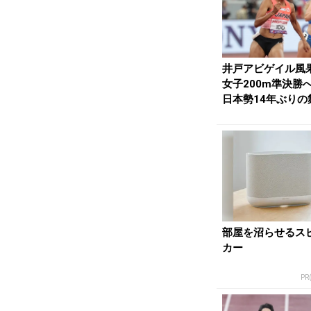
井戸アビゲイル風
女子200m準決勝
日本勢14年ぶりの
「タイムを上げ...
部屋を沼らせるス
カー
PR