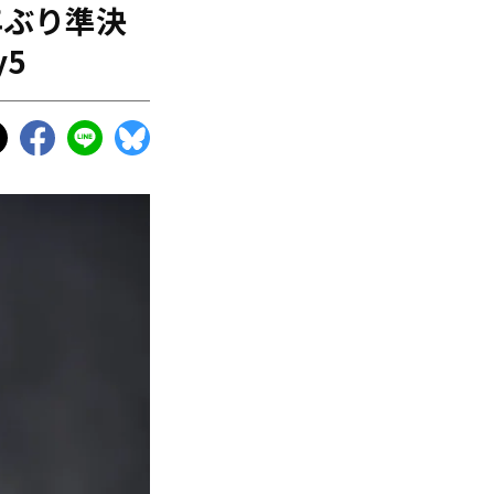
年ぶり準決
5