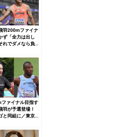
飛羽200mファイナ
かず「全力は出し
それでダメなら負
めるしかな...
0mファイナル目指す
飛羽が予選登場！
ゴと同組に／東京
 | 月...