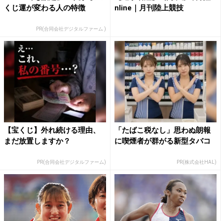
くじ運が変わる人の特徴
nline｜月刊陸上競技
PR(合同会社デジタルファーム )
【宝くじ】外れ続ける理由、
「たばこ税なし」思わぬ朗報
まだ放置しますか？
に喫煙者が群がる新型タバコ
PR(合同会社デジタルファーム)
PR(株式会社HAL)