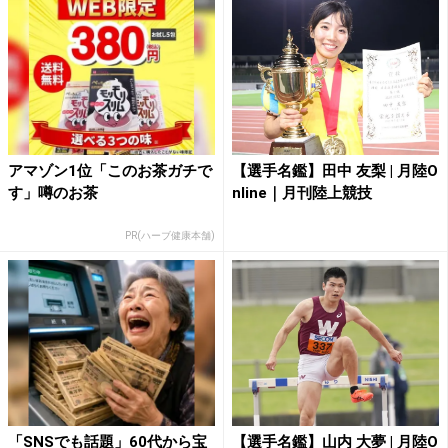
アマゾン1位「このお茶ガチで
【選手名鑑】田中 友梨 | 月陸O
す」噂のお茶
nline｜月刊陸上競技
PR(ハーブ健康本舗)
「SNSでも話題」60代から宝
【選手名鑑】山内 大夢 | 月陸O