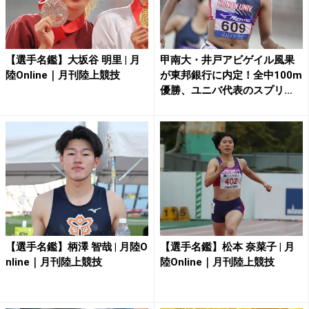
【選手名鑑】大坂谷 明里 | 月
甲南大・井戸アビゲイル風果
陸Online｜月刊陸上競技
が東邦銀行に内定！全中100m
優勝、ユニバ代表のスプリ...
【選手名鑑】柄澤 智哉 | 月陸O
【選手名鑑】松本 奈菜子 | 月
nline｜月刊陸上競技
陸Online｜月刊陸上競技