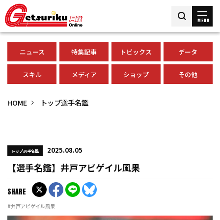
MENU
ニュース
特集記事
トピックス
データ
スキル
メディア
ショップ
その他
HOME
トップ選手名鑑
2025.08.05
トップ選手名鑑
【選手名鑑】井戸アビゲイル風果
SHARE
#井戸アビゲイル風果