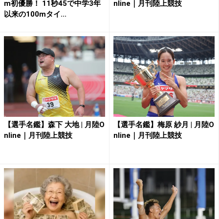
m初優勝！ 11秒45で中学3年
nline｜月刊陸上競技
以来の100mタイ...
【選手名鑑】森下 大地 | 月陸O
【選手名鑑】梅原 紗月 | 月陸O
nline｜月刊陸上競技
nline｜月刊陸上競技