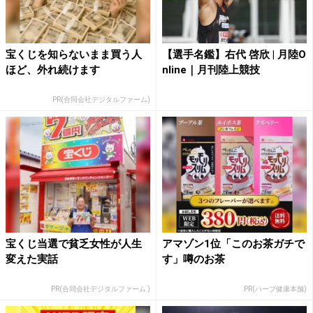
宝くじを知らないまま買う人
【選手名鑑】右代 啓欣 | 月陸O
ほど、外れ続けます
nline｜月刊陸上競技
PR(合同会社デジタルファーム)
宝くじ当選で貧乏女性が人生
アマゾン1位「このお茶ガチで
変えた実話
す」噂のお茶
PR(合同会社デジタルファーム )
PR(ハーブ健康本舗)