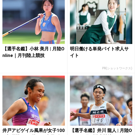
【選手名鑑】小林 美月 | 月陸O
明日働ける単発バイト求人サ
nline｜月刊陸上競技
イト
PR(ショットワークス)
井戸アビゲイル風果が女子100
【選手名鑑】井川 龍人 | 月陸O