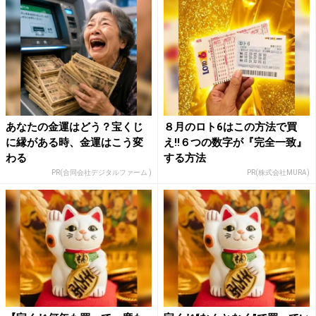
あなたの金運はどう？宝くじ
８月のロト6はこの方法で買
に縁がある時、金運はこう変
え!!６つの数字が『完全一致』
わる
する方法
PR(合同会社デジタルファーム )
PR(株式会社MURA)