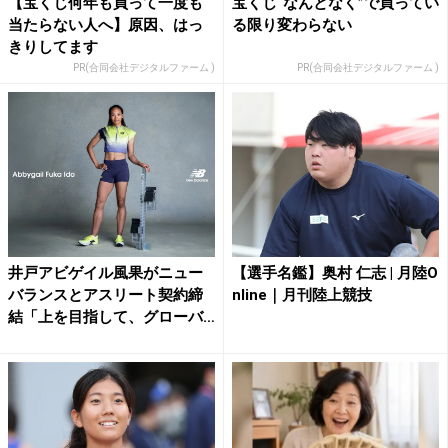
【宝くじ何年も買って一度も
宝くじ“なんとなく”で買ってい
当たらない人へ】原因、はっ
る限り変わらない
きりしてます
PR(合同会社デジタルファーム )
PR(合同会社デジタルファーム )
井戸アビゲイル風果がニュー
【選手名鑑】奥村 仁志 | 月陸O
バランスとアスリート契約締
nline｜月刊陸上競技
結「上を目指して、グローバ
ル...