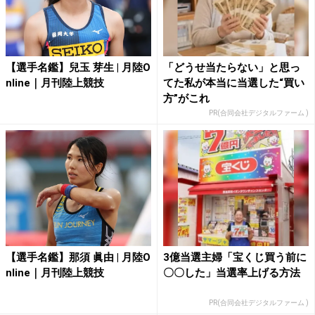
【選手名鑑】兒玉 芽生 | 月陸O
「どうせ当たらない」と思っ
nline｜月刊陸上競技
てた私が本当に当選した“買い
方”がこれ
PR(合同会社デジタルファーム )
【選手名鑑】那須 眞由 | 月陸O
3億当選主婦「宝くじ買う前に
nline｜月刊陸上競技
〇〇した」当選率上げる方法
PR(合同会社デジタルファーム )