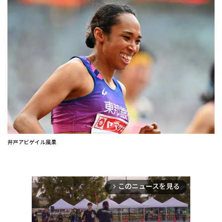
井戸アビゲイル風果
このニュースを見る
arrow_forward_ios