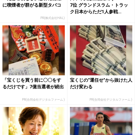
に喫煙者が群がる新型タバコ
7位 グランドスラム・トラッ
ク日本からただ1人参戦...
PR(株式会社HAL)
「宝くじを買う前に〇〇をす
宝くじの“運任せ”から抜けた人
るだけです」7億当選者が続出
だけ変わる
PR(合同会社デジタルファーム )
PR(合同会社デジタルファーム )