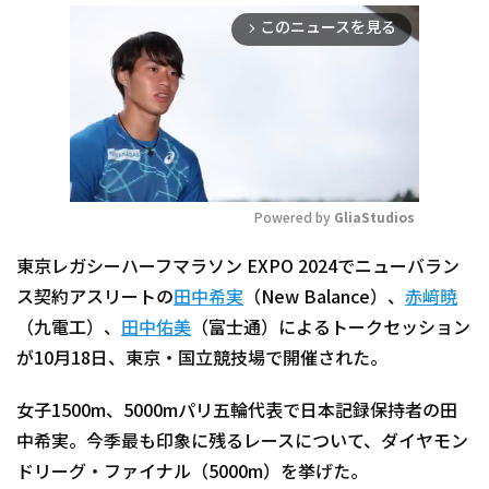
このニュースを見る
arrow_forward_ios
Powered by 
GliaStudios
Mute
東京レガシーハーフマラソン EXPO 2024でニューバラン
ス契約アスリートの
田中希実
（New Balance）、
赤﨑暁
（九電工）、
田中佑美
（富士通）によるトークセッション
が10月18日、東京・国立競技場で開催された。
女子1500m、5000mパリ五輪代表で日本記録保持者の田
中希実。今季最も印象に残るレースについて、ダイヤモン
ドリーグ・ファイナル（5000m）を挙げた。