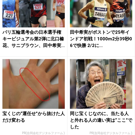
パリ五輪選考会の日本選手権
田中希実がボストンで25年イ
キービジュアル第2弾に北口榛
ンドア初戦！1000m2分39秒0
花、サニブラウン、田中希実...
6で快勝 2/2に...
宝くじの“運任せ”から抜けた人
同じ宝くじなのに、当たる人
だけ変わる
と外れる人の違い実は“ここ”で
した
PR(合同会社デジタルファーム )
PR(合同会社デジタルファーム )