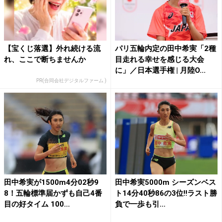
【宝くじ落選】外れ続ける流
パリ五輪内定の田中希実「2種
れ、ここで断ちませんか
目走れる幸せを感じる大会
に」／日本選手権 | 月陸O...
PR(合同会社デジタルファーム )
田中希実が1500m4分02秒9
田中希実5000m シーズンベス
8！五輪標準届かずも自己4番
ト14分40秒86の3位!!ラスト勝
目の好タイム 100...
負で一歩も引...