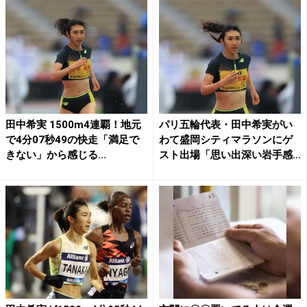
田中希実 1500m4連覇！地元
パリ五輪代表・田中希実がい
で4分07秒49の快走「満足で
わて盛岡シティマラソンにゲ
きない」から感じる...
スト出場「思い出深い岩手感
慨...