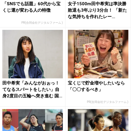
「SNSでも話題」60代から宝
女子1500m田中希実は準決勝
くじ運が変わる人の特徴
敗退も3年ぶり3分台！ 「新た
な気持ちを作れたレー...
PR(合同会社デジタルファーム )
田中希実「みんながおぉっ！
宝くじで貯金増やしたいなら
てなるスパートをしたい」自
「〇〇するべき」
身2度目の五輪へ突き進む 国...
PR(合同会社デジタルファーム )