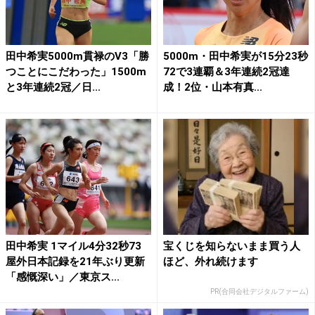
田中希実5000m貫禄のV3「勝
5000m・田中希実が15分23秒
つことにこだわった」1500m
72で3連覇＆3年連続2冠達
と3年連続2冠／日...
成！2位・山本有真...
田中希実 1マイル4分32秒73
宝くじを知らないまま買う人
屋外日本記録を21年ぶり更新
ほど、外れ続けます
「感慨深い」／東京ス...
PR(合同会社デジタルファーム)