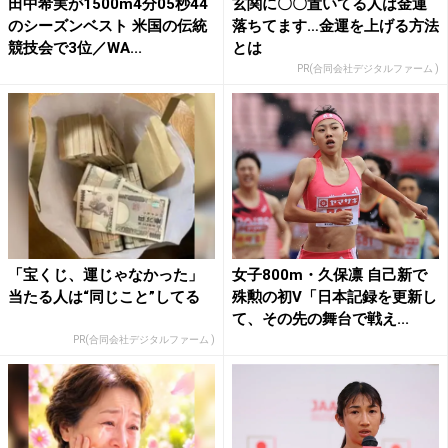
田中希実が1500m4分05秒44
玄関に〇〇置いてる人は金運
のシーズンベスト 米国の伝統
落ちてます…金運を上げる方法
競技会で3位／WA...
とは
PR(合同会社デジタルファーム )
「宝くじ、運じゃなかった」
女子800m・久保凛 自己新で
当たる人は“同じこと”してる
殊勲の初V「日本記録を更新し
て、その先の舞台で戦え...
PR(合同会社デジタルファーム )