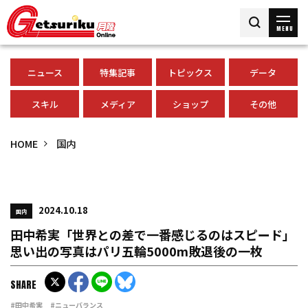
MENU
ニュース
特集記事
トピックス
データ
スキル
メディア
ショップ
その他
HOME
国内
2024.10.18
国内
田中希実「世界との差で一番感じるのはスピード」
思い出の写真はパリ五輪5000m敗退後の一枚
SHARE
#田中希実
#ニューバランス