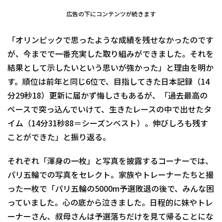
広告の下にコンテンツが続きます
「オリンピックで思ったような成績を残せなかったのです
が、今までで一番充実した取り組みができました。それを
結果として示したいという思いが強かった」と理由を明か
す。順位は前年と同じ6位で、目指してきた日本記録（14
分29秒18）更新に届かず悔しさもあるが、「過去最高の
ペースで突っ込んでいけて、生きたレースの中で出せたタ
イム（14分31秒88＝シーズンベスト）。伸びしろも残す
ことができた」と振り返る。
それぞれ「渾身の一枚」と写真を披露するコーナーでは、
パリ五輪での写真をセレクト。家族やトレーナーたちと撮
った一枚で「パリ五輪の5000m予選敗退の後で、みんな困
っていました。心の底から泣きました。日程的に妹やトレ
ーナーさん、叔母さんは予選落ちだけを見て帰ることにな