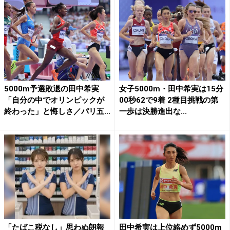
5000m予選敗退の田中希実
女子5000m・田中希実は15分
「自分の中でオリンピックが
00秒62で9着 2種目挑戦の第
終わった」と悔しさ／パリ五...
一歩は決勝進出な...
「たばこ税なし」思わぬ朗報
田中希実は上位絡めず5000m