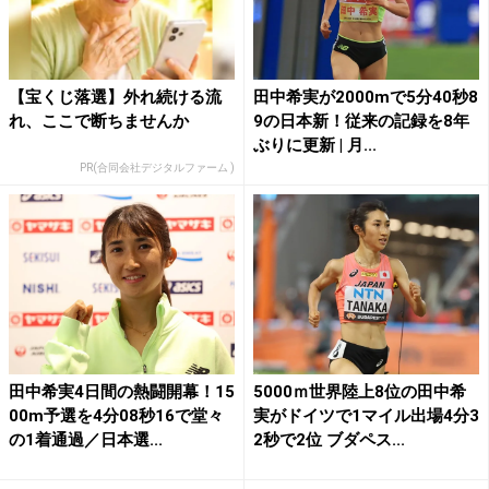
【宝くじ落選】外れ続ける流
田中希実が2000mで5分40秒8
れ、ここで断ちませんか
9の日本新！従来の記録を8年
ぶりに更新 | 月...
PR(合同会社デジタルファーム )
田中希実4日間の熱闘開幕！15
5000ｍ世界陸上8位の田中希
00m予選を4分08秒16で堂々
実がドイツで1マイル出場4分3
の1着通過／日本選...
2秒で2位 ブダペス...