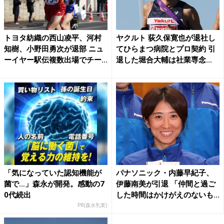
トヨタ紡織の西山凌平、河村
ヤクルト 荻久保寛也が退社し
知樹、小野田勇次が退部 ニュ
てひらまつ病院とプロ契約 引
ーイヤー駅伝複数出場でチー...
退した堀合大輔は社業専念...
「気になっていた認知機能が
パナソニック・内藤早紀子、
菌で…」森永が開発。感動の7
伊藤南美が引退 「仲間と過ご
0代続出
した時間はかけがえのないも...
PR(森永乳業)