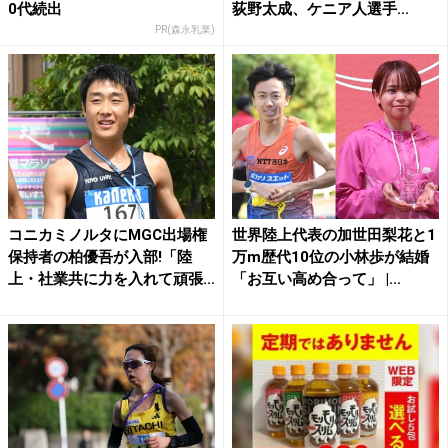
0代続出
荻野太成、ケニア人選手...
PR(森永乳業)
コニカミノルタにMGC出場権
世界陸上代表の加世田梨花と1
保持者の柏優吾が入部!「陸
万m歴代10位の小林歩が結婚
上・社業共に力を入れて頑張...
「お互い高め合って」 |...