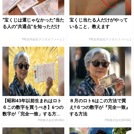
“宝くじは運じゃなかった”当た
宝くじ当たる人だけがやって
る人の“共通点”を知っただけ
いること、教えます
PR(合同会社デジタルファーム )
PR(合同会社デジタルファーム )
【昭和43年以前生まれはロト
８月のロト6はこの方法で買
６この数字を買うべき】6つの
え!!６つの数字が『完全一致』
数字が「完全一致」する方...
する方法
PR(株式会社MURA)
PR(株式会社MURA)