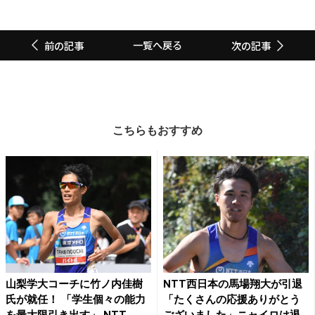
一覧へ戻る
前の記事
次の記事
こちらもおすすめ
山梨学大コーチに竹ノ内佳樹
NTT西日本の馬場翔大が引退
氏が就任！ 「学生個々の能力
「たくさんの応援ありがとう
を最大限引き出す」 NTT...
ございました」ニャイロは退...