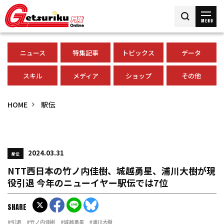
MENU
ニュース
特集記事
トピックス
データ
スキル
メディア
ショップ
その他
HOME
駅伝
2024.03.31
駅伝
NTT西日本の竹ノ内佳樹、城越勇星、浦川大樹が現
役引退 今年のニューイヤー駅伝では7位
SHARE
#引退
#竹ノ内佳樹
#城越勇星
#浦川大樹