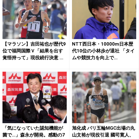
【マラソン】吉田祐也が歴代9
NTT西日本・10000m日本歴
位で福岡国際Ｖ「結果を出す
代10位の小林歩が退社 「タイ
覚悟持って」現役続行決意 ...
ムや競技力を向上で...
「気になっていた認知機能が
旭化成 パリ五輪MGC出場の丸
菌で…」森永が開発。感動の7
山文裕が現役引退 國司寛人、