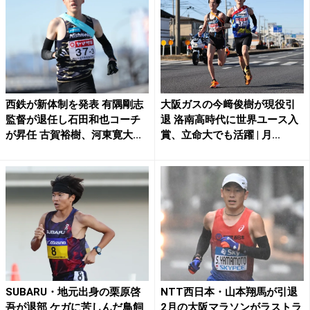
西鉄が新体制を発表 有隅剛志
大阪ガスの今﨑俊樹が現役引
監督が退任し石田和也コーチ
退 洛南高時代に世界ユース入
が昇任 古賀裕樹、河東寛大...
賞、立命大でも活躍 | 月...
SUBARU・地元出身の栗原啓
NTT西日本・山本翔馬が引退
吾が退部 ケガに苦しんだ鳥飼
2月の大阪マラソンがラストラ