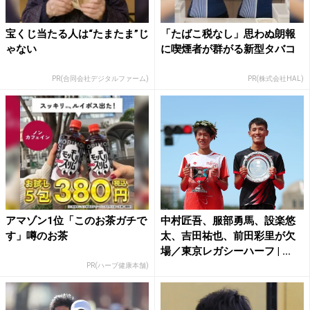
宝くじ当たる人は“たまたま”じ
「たばこ税なし」思わぬ朗報
ゃない
に喫煙者が群がる新型タバコ
PR(合同会社デジタルファーム)
PR(株式会社HAL)
アマゾン1位「このお茶ガチで
中村匠吾、服部勇馬、設楽悠
す」噂のお茶
太、吉田祐也、前田彩里が欠
場／東京レガシーハーフ | ...
PR(ハーブ健康本舗)