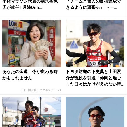
手権マラソン代表の清水将也
「チームと個人の目標達成で
氏が就任 | 月陸Onli...
きるように頑張る」 トー...
あなたの金運、今が変わる時
トヨタ紡織の下史典と山田滉
かもしれません
介が現役を引退「仲間と過ご
した日々はかけがえのない時
間...
PR(合同会社デジタルファーム )