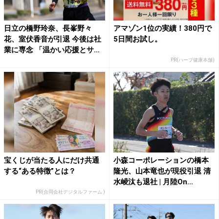
日立の橋野玲奈、長峯野々
アマゾン1位の実績！380円で
花、室伏香音が引退 今後は社
5日間お試し。
業に専念 「温かい応援とサ
ポ...
PR(ハーブ健康本舗)
宝くじが当たる人にだけ共通
小森コーポレーションの橋本
する“ある特徴”とは？
隆光、山本竜也が現役引退 清
水崚汰も退社 | 月陸On...
PR(合同会社デジタルファーム )