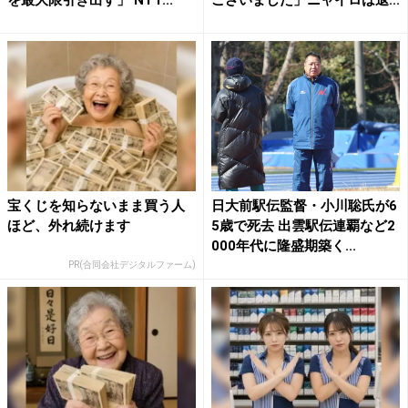
宝くじを知らないまま買う人
日大前駅伝監督・小川聡氏が6
ほど、外れ続けます
5歳で死去 出雲駅伝連覇など2
000年代に隆盛期築く...
PR(合同会社デジタルファーム)