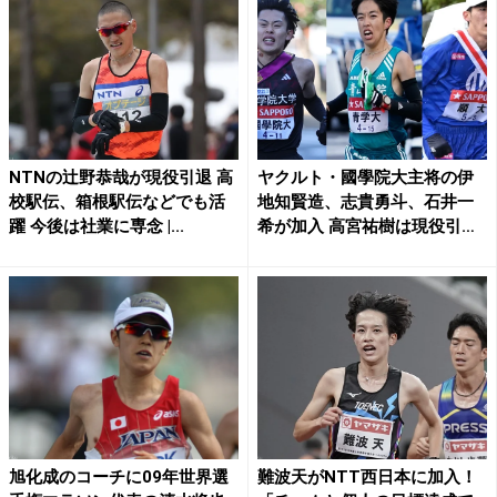
NTNの辻野恭哉が現役引退 高
ヤクルト・國學院大主将の伊
校駅伝、箱根駅伝などでも活
地知賢造、志貴勇斗、石井一
躍 今後は社業に専念 |...
希が加入 高宮祐樹は現役引
退...
旭化成のコーチに09年世界選
難波天がNTT西日本に加入！