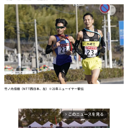
竹ノ内佳樹（NTT西日本、左）※21年ニューイヤー駅伝
このニュースを見る
arrow_forward_ios