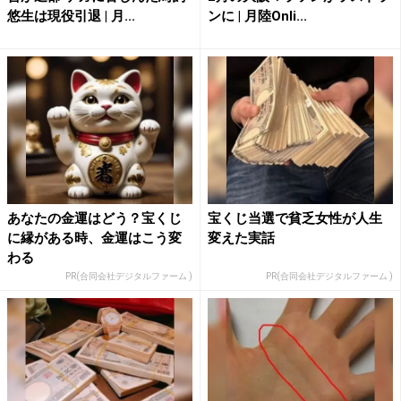
悠生は現役引退 | 月...
ンに | 月陸Onli...
あなたの金運はどう？宝くじ
宝くじ当選で貧乏女性が人生
に縁がある時、金運はこう変
変えた実話
わる
PR(合同会社デジタルファーム )
PR(合同会社デジタルファーム )