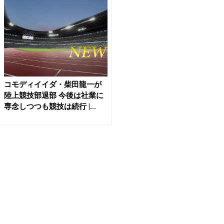
コモディイイダ・柴田龍一が
陸上競技部退部 今後は社業に
専念しつつも競技は続行 |...