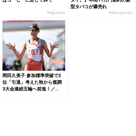
はコーヒーに足してみて
タイ。』年間11万円節約の新
型タバコが爆売れ
PR(森永乳業)
PR(株式会社HAL)
岡田久美子 参加標準突破で2
位「引退」考えた秋から復調
3大会連続五輪へ前進！／...