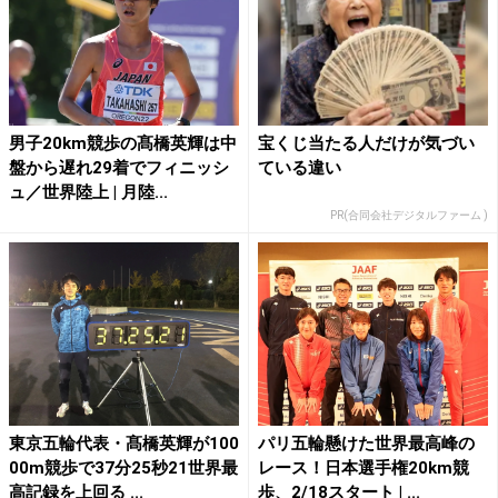
男子20km競歩の髙橋英輝は中
宝くじ当たる人だけが気づい
盤から遅れ29着でフィニッシ
ている違い
ュ／世界陸上 | 月陸...
PR(合同会社デジタルファーム )
東京五輪代表・髙橋英輝が100
パリ五輪懸けた世界最高峰の
00m競歩で37分25秒21世界最
レース！日本選手権20km競
高記録を上回る ...
歩、2/18スタート | ...