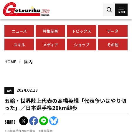
MENU
ニュース
特集記事
トピックス
データ
スキル
メディア
ショップ
その他
HOME
国内
2024.02.18
国内
五輪・世界陸上代表の髙橋英輝「代表争いはやり切
った」／日本選手権20km競歩
SHARE
#日本選手権20km競歩
#髙橋英輝