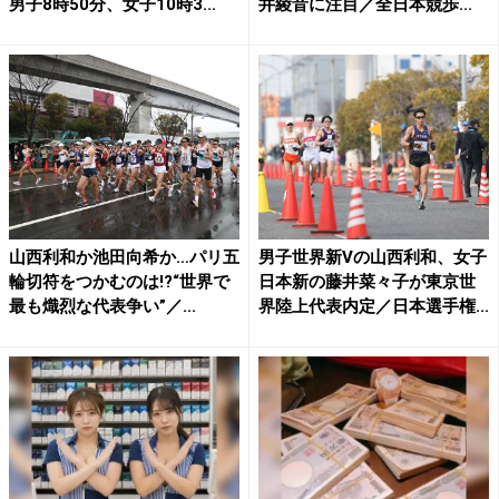
男子8時50分、女子10時3...
井綾音に注目／全日本競歩...
山西利和か池田向希か…パリ五
男子世界新Vの山西利和、女子
輪切符をつかむのは!?“世界で
日本新の藤井菜々子が東京世
最も熾烈な代表争い”／...
界陸上代表内定／日本選手権...