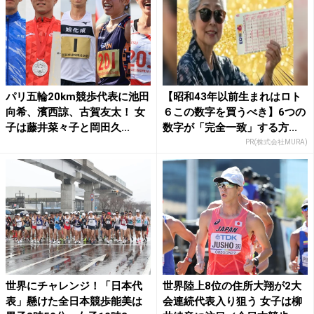
パリ五輪20km競歩代表に池田
【昭和43年以前生まれはロト
向希、濱西諒、古賀友太！ 女
６この数字を買うべき】6つの
子は藤井菜々子と岡田久...
数字が「完全一致」する方...
PR(株式会社MURA)
世界にチャレンジ！「日本代
世界陸上8位の住所大翔が2大
表」懸けた全日本競歩能美は
会連続代表入り狙う 女子は柳