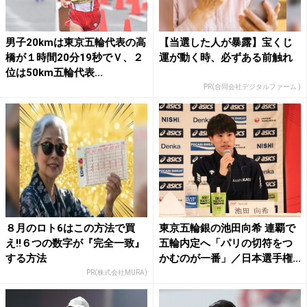
男子20kmは東京五輪代表の高
【当選した人が暴露】宝くじ
橋が１時間20分19秒でＶ、２
運が動く時、必ずある前触れ
位は50km五輪代表...
PR(合同会社デジタルファーム )
８月のロト6はこの方法で買
東京五輪銀の池田向希 連覇で
え!!６つの数字が『完全一致』
五輪内定へ「パリの切符をつ
する方法
かむのが一番」／日本選手権...
PR(株式会社MURA)