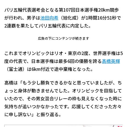
パリ五輪代表選考会となる第107回日本選手権20km競歩
が行われ、男子は
池田向希
（旭化成）が1時間16分51秒で
2連覇を果たしてパリ五輪代表に内定した。
広告の下にコンテンツが続きます
これまでオリンピックはリオ・東京の2度、世界選手権は5
度の代表で、日本選手権は最多6回の優勝を誇る
髙橋英輝
（富士通）は6km付近で途中棄権となった。
髙橋は「もう少し勝負できるかなと思っていましたが、ち
ょっと身体が動きませんでした。オリンピックを目指して
いたので、その男女混合リレーの枠も見えなくなった時に
気持ちが追いつかなかったです。応援してくださった方々
に申し訳ない」と振り返る。