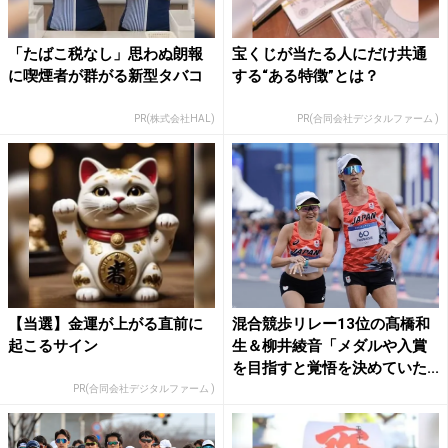
「たばこ税なし」思わぬ朗報
宝くじが当たる人にだけ共通
に喫煙者が群がる新型タバコ
する“ある特徴”とは？
PR(株式会社HAL)
PR(合同会社デジタルファーム )
【当選】金運が上がる直前に
混合競歩リレー13位の髙橋和
起こるサイン
生＆柳井綾音「メダルや入賞
を目指すと覚悟を決めていた...
PR(合同会社デジタルファーム )