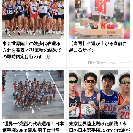
東京世界陸上の競歩代表選考
【当選】金運が上がる直前に
方針を発表 パリ五輪の結果で
起こるサイン
の即時内定は行わず | 月...
PR(合同会社デジタルファーム )
“世界一”熾烈な代表選考！日本
東京世界陸上懸けた熱戦！今
選手権20km競歩 男子は世界
日の日本選手権35kmで代表が