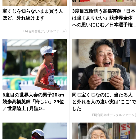
宝くじを知らないまま買う人
3度目五輪狙う髙橋英輝「日本
ほど、外れ続けます
は強くありたい」競歩界全体
への思いにじむ／日本選手権...
PR(合同会社デジタルファーム)
6度目の世界大会の男子20km
同じ宝くじなのに、当たる人
競歩髙橋英輝「悔しい」29位
と外れる人の違い実は“ここ”で
／世界陸上 | 月陸O...
した
PR(合同会社デジタルファーム )