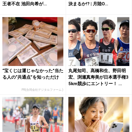
王者不在 池田向希が...
決まるか!? | 月陸O...
“宝くじは運じゃなかった”当た
丸尾知司、髙橋和生、野田明
る人の“共通点”を知っただけ
宏、渕瀬真寿美が日本選手権3
5km競歩にエントリー！ ...
PR(合同会社デジタルファーム )