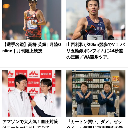
【選手名鑑】髙橋 英輝 | 月陸O
山西利和が20km競歩でV！ パ
nline｜月刊陸上競技
リ五輪銀ボンフィムに44秒差
の圧勝／WA競歩ツア...
アマゾンで大人気！血圧対策
『カートン買い、ダメ。ゼッ