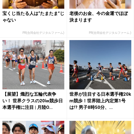
宝くじ当たる人は“たまたま”じ
老後のお金、今の金運でほぼ
ゃない
決まります
PR(合同会社デジタルファーム)
PR(合同会社デジタルファーム )
【展望】熾烈な五輪代表争
世界が注目する日本選手権20k
い！ 世界クラスの20㎞競歩日
m競歩！世界陸上内定第1号
本選手権に注目 | 月陸O...
は!? 男子8時50分、...