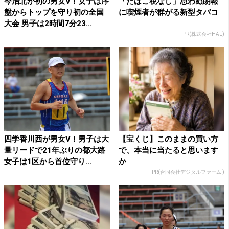
今治北が初の男女V！女子は序
「たばこ税なし」思わぬ朗報
盤からトップを守り初の全国
に喫煙者が群がる新型タバコ
大会 男子は2時間7分23...
PR(株式会社HAL)
四学香川西が男女V！男子は大
【宝くじ】このままの買い方
量リードで21年ぶりの都大路
で、本当に当たると思います
女子は1区から首位守り...
か
PR(合同会社デジタルファーム )