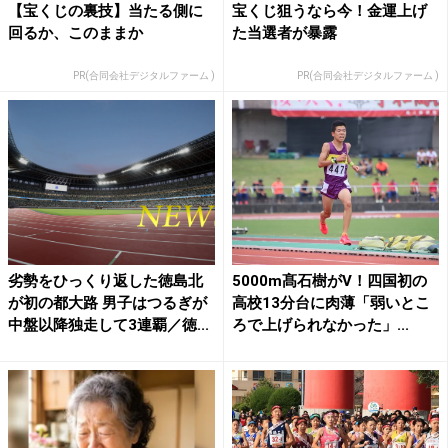
【宝くじの裏技】当たる側に
宝くじ狙うなら今！金運上げ
回るか、このままか
た当選者が暴露
PR(合同会社デジタルファーム )
PR(合同会社デジタルファーム )
劣勢をひっくり返した徳島北
5000m髙石樹がV！四国初の
が初の都大路 男子はつるぎが
高校13分台に肉薄「弱いとこ
中盤以降独走して3連覇／徳...
ろで上げられなかった」...