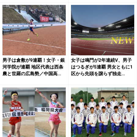
男子は倉敷が9連覇！女子・銀
女子は鳴門が2年連続V、男子
河学院が連覇 地区代表は西条
はつるぎが5連覇 男女ともに1
農と世羅の広島勢／中国高...
区から先頭を譲らず独走...