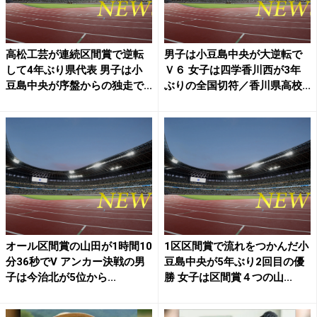
高松工芸が連続区間賞で逆転
男子は小豆島中央が大逆転で
して4年ぶり県代表 男子は小
Ｖ６ 女子は四学香川西が3年
豆島中央が序盤からの独走で...
ぶりの全国切符／香川県高校...
オール区間賞の山田が1時間10
1区区間賞で流れをつかんだ小
分36秒でV アンカー決戦の男
豆島中央が5年ぶり2回目の優
子は今治北が5位から...
勝 女子は区間賞４つの山...