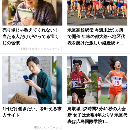
売り場じゃ教えてくれない！
地区高校駅伝 今週末は5ヵ所
当たる人だけがやってる宝く
で開催 年末の都大路へ地区代
じの習慣
表を懸けた激しい継走続々...
PR(合同会社デジタルファーム )
1日だけ働きたい、を叶える求
鳥取城北2時間3分41秒の大会
人サイト
新 女子は倉敷4年ぶりV 地区代
表は広島国際学院1...
PR(ショットワークス)