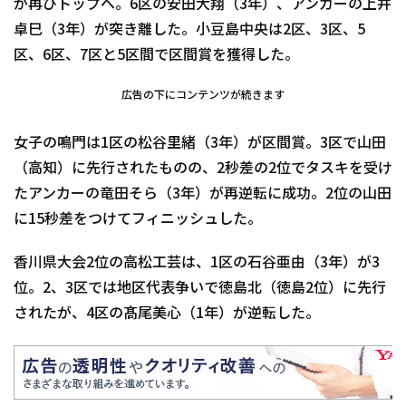
が再びトップへ。6区の安田大翔（3年）、アンカーの上井
卓巳（3年）が突き離した。小豆島中央は2区、3区、5
区、6区、7区と5区間で区間賞を獲得した。
広告の下にコンテンツが続きます
女子の鳴門は1区の松谷里緒（3年）が区間賞。3区で山田
（高知）に先行されたものの、2秒差の2位でタスキを受け
たアンカーの竜田そら（3年）が再逆転に成功。2位の山田
に15秒差をつけてフィニッシュした。
香川県大会2位の高松工芸は、1区の石谷亜由（3年）が3
位。2、3区では地区代表争いで徳島北（徳島2位）に先行
されたが、4区の髙尾美心（1年）が逆転した。