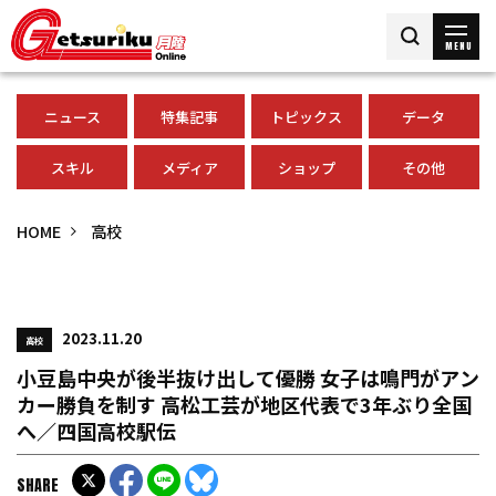
MENU
ニュース
特集記事
トピックス
データ
スキル
メディア
ショップ
その他
HOME
高校
2023.11.20
高校
小豆島中央が後半抜け出して優勝 女子は鳴門がアン
カー勝負を制す 高松工芸が地区代表で3年ぶり全国
へ／四国高校駅伝
SHARE