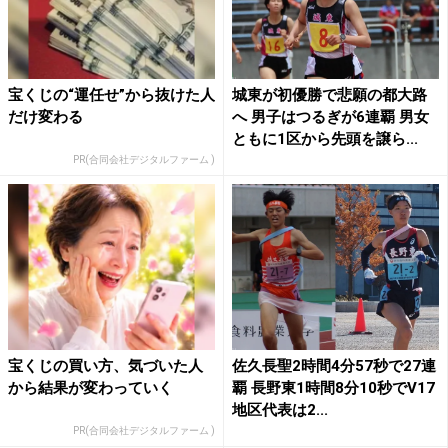
宝くじの“運任せ”から抜けた人
城東が初優勝で悲願の都大路
だけ変わる
へ 男子はつるぎが6連覇 男女
ともに1区から先頭を譲ら...
PR(合同会社デジタルファーム )
宝くじの買い方、気づいた人
佐久長聖2時間4分57秒で27連
から結果が変わっていく
覇 長野東1時間8分10秒でV17
地区代表は2...
PR(合同会社デジタルファーム )