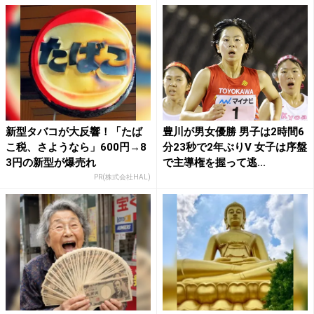
新型タバコが大反響！「たば
豊川が男女優勝 男子は2時間6
こ税、さようなら」600円→8
分23秒で2年ぶりV 女子は序盤
3円の新型が爆売れ
で主導権を握って逃...
PR(株式会社HAL)