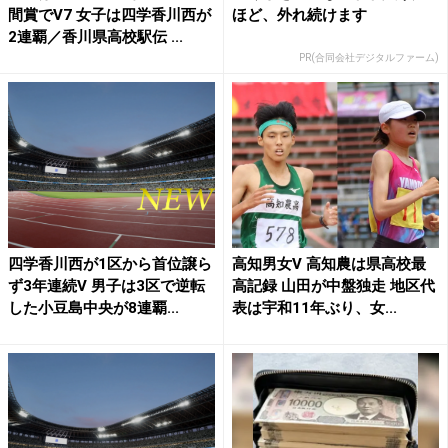
間賞でV7 女子は四学香川西が
ほど、外れ続けます
2連覇／香川県高校駅伝 ...
PR(合同会社デジタルファーム)
四学香川西が1区から首位譲ら
高知男女V 高知農は県高校最
ず3年連続V 男子は3区で逆転
高記録 山田が中盤独走 地区代
した小豆島中央が8連覇...
表は宇和11年ぶり、女...