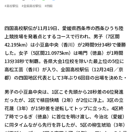
#高校駅伝
#全国高校駅伝
#四国
四国高校駅伝が11月19日、愛媛県西条市の西条ひうち陸
上競技場を発着点とするコースで行われ、男子（7区間
42.195km）は小豆島中央（香川）が2時間9分34秒で優勝
した。女子（5区間21.0975km）は鳴門（徳島）が1時間
13分38秒で制覇。各県大会1位校を除いた最上位の5位に
高松工芸（香川）が入り、全国高校駅伝（12月24日／京
都）の四国地区代表として3年ぶり6回目の出場を決めた・
男子の小豆島中央は、1区こそ先頭から28秒差の6位発進
だったが、2区で植田快晴（2年）が2位に浮上。3区の立
花晟（3年）が15秒差を逆転してトップに立った。4区終
了時でつるぎ（徳島）に首位を明け渡し、今治北（愛媛）
に同タイムながら先行を許したが、5区の柳生琥珀（3年）