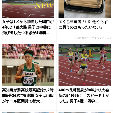
女子は1区から独走した鳴門が
宝くじ当選者「〇〇をやらず
4年ぶり都大路 男子は中盤に
に買うのはもったいない」
飛び出したつるぎが4連覇...
PR(合同会社デジタルファーム )
高知農が県高校最高記録の2時
400m長町碧泉が9年ぶり大会
間6分36秒で5連覇 女子は山田
新の54秒56！「スピード上が
がオール区間賞で都大...
った」男子4継・四学...