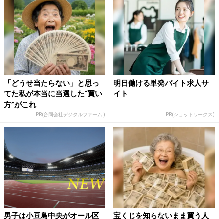
「どうせ当たらない」と思っ
明日働ける単発バイト求人サ
てた私が本当に当選した“買い
イト
方”がこれ
PR(合同会社デジタルファーム )
PR(ショットワークス)
男子は小豆島中央がオール区
宝くじを知らないまま買う人