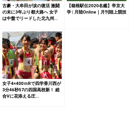
古豪・大牟田が涙の復活 激闘
【箱根駅伝2020名鑑】帝京大
の末に3年ぶり都大路へ 女子
学 | 月陸Online｜月刊陸上競技
は中盤でリードした北九州...
女子4×400ｍRで四学香川西が
3分46秒57の四国高校新！ 総
合Vに花添える圧...