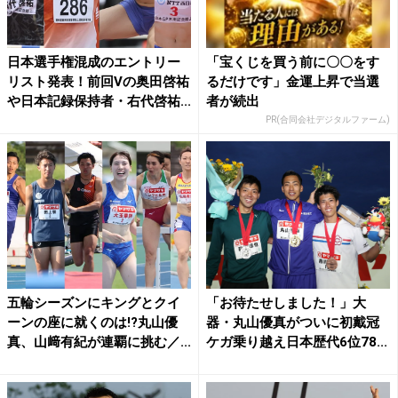
日本選手権混成のエントリー
「宝くじを買う前に〇〇をす
リスト発表！前回Vの奥田啓祐
るだけです」金運上昇で当選
や日本記録保持者・右代啓祐...
者が続出
PR(合同会社デジタルファーム)
五輪シーズンにキングとクイ
「お待たせしました！」大
ーンの座に就くのは!?丸山優
器・丸山優真がついに初戴冠
真、山﨑有紀が連覇に挑む／...
ケガ乗り越え日本歴代6位78...