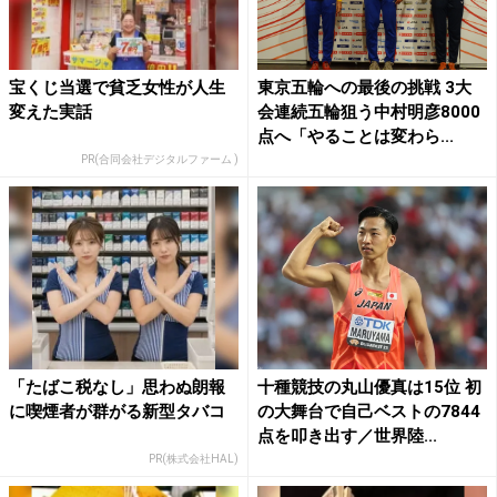
宝くじ当選で貧乏女性が人生
東京五輪への最後の挑戦 3大
変えた実話
会連続五輪狙う中村明彦8000
点へ「やることは変わら...
PR(合同会社デジタルファーム )
「たばこ税なし」思わぬ朗報
十種競技の丸山優真は15位 初
に喫煙者が群がる新型タバコ
の大舞台で自己ベストの7844
点を叩き出す／世界陸...
PR(株式会社HAL)