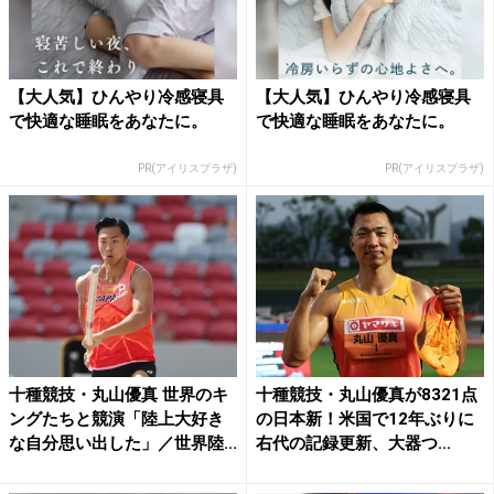
【大人気】ひんやり冷感寝具
【大人気】ひんやり冷感寝具
で快適な睡眠をあなたに。
で快適な睡眠をあなたに。
PR(アイリスプラザ)
PR(アイリスプラザ)
十種競技・丸山優真 世界のキ
十種競技・丸山優真が8321点
ングたちと競演「陸上大好き
の日本新！米国で12年ぶりに
な自分思い出した」／世界陸...
右代の記録更新、大器つ...