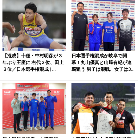
【混成】十種・中村明彦が３
日本選手権混成が岐阜で開
年ぶり王座に 右代２位、田上
幕！丸山優真と山﨑有紀が連
３位／日本選手権混成 | ...
覇狙う 男子は混戦、女子は3
強...