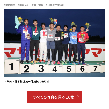
#中村明彦
#山﨑有紀
#丸山優真
#日本選手権混成
23年日本選手権混成十種競技の表彰式
すべての写真を見る 16枚