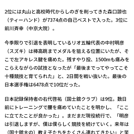
2位には丸山と高校時代からしのぎを削ってきた森口諒也
（ティーハンド）が7374点の自己ベストで入った。3位に
前川斉幸（中京大院）。
今季限りで引退を表明しているリオ五輪代表の中村明彦
（スズキ）は棒高跳までメダルを狙える位置にいたが、そ
こで左アキレス腱を痛めた。残すやり投、1500mも痛みを
こらえながらの試技となったが「最後までってやってこそ
十種競技と育てられた」と、2日間を戦い抜いた。最後の
日本選手権は6478点で10位だった。
日本記録保持者の右代啓祐（国士舘クラブ）は9位。数日
前にトレーニングで腰を痛めていたことを明かし、「ここ
に立てたことが良かった」。まだまだ現役続行で、「明彦
は引退しますが、僕は僕らしく競技を続けていく。来年は
（国士舘大の）教え子たちをたくさん連れてきたい」と笑