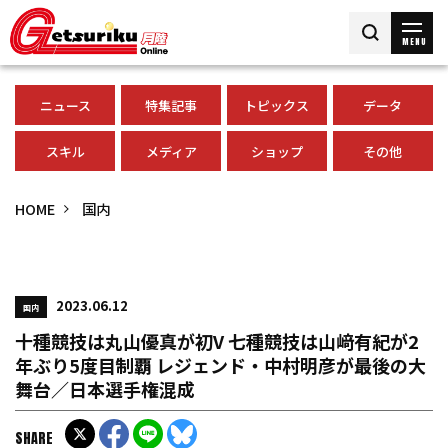
MENU
ニュース
特集記事
トピックス
データ
スキル
メディア
ショップ
その他
HOME
国内
2023.06.12
国内
十種競技は丸山優真が初V 七種競技は山﨑有紀が2
年ぶり5度目制覇 レジェンド・中村明彦が最後の大
舞台／日本選手権混成
SHARE