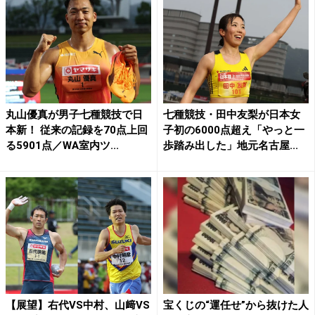
丸山優真が男子七種競技で日
七種競技・田中友梨が日本女
本新！ 従来の記録を70点上回
子初の6000点超え「やっと一
る5901点／WA室内ツ...
歩踏み出した」地元名古屋...
【展望】右代VS中村、山﨑VS
宝くじの“運任せ”から抜けた人