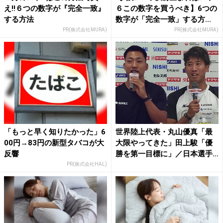
え!!６つの数字が『完全一致』
６この数字を買うべき】6つの
する方法
数字が「完全一致」する方...
PR(株式会社MURA)
PR(株式会社MURA)
「もっと早く知りたかった」6
世界陸上代表・丸山優真「最
00円→83円の新型タバコが大
大限やってきた」田上駿「優
反響
勝を第一目標に」／日本選手
権...
PR(株式会社HAL)