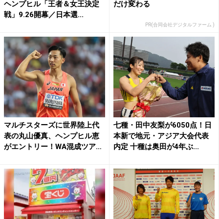
ヘンプヒル「王者＆女王決定
だけ変わる
戦」9.26開幕／日本選...
PR(合同会社デジタルファーム )
マルチスターズに世界陸上代
七種・田中友梨が6050点！日
表の丸山優真、ヘンプヒル恵
本新で地元・アジア大会代表
がエントリー！WA混成ツア
内定 十種は奥田が4年ぶ...
ー...