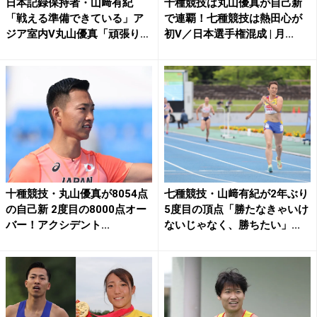
日本記録保持者・山﨑有紀
十種競技は丸山優真が自己新
「戦える準備できている」ア
で連覇！七種競技は熱田心が
ジア室内V丸山優真「頑張り過
初V／日本選手権混成 | 月...
ぎ...
十種競技・丸山優真が8054点
七種競技・山﨑有紀が2年ぶり
の自己新 2度目の8000点オー
5度目の頂点「勝たなきゃいけ
バー！アクシデント...
ないじゃなく、勝ちたい」...