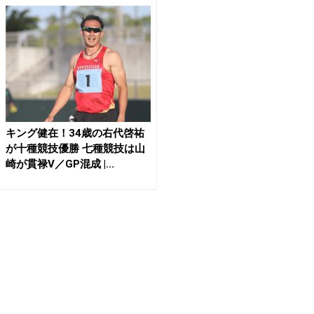
キング健在！34歳の右代啓祐
が十種競技優勝 七種競技は山
崎が貫禄V／GP混成 |...