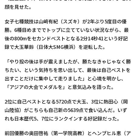
顔を見せた。
女子七種競技は山﨑有紀（スズキ）が2年ぶり5度目の優
勝。6種目めまででトップに立てていない状況ながら、最
後の800mをセカンドベストとなる2分14秒41という好記
録で大玉華鈴（日体大SMG横浜）を逆転した。
「やり投の後は手が震えましたが、勝たなきゃじゃなく勝
ちたい、という気持ちを思い出して、最後は自己ベストを
出すことだけに集中して走りました」と心境を明かし、
「アジアの大会でメダルを」と意気込みを語った。
2位に自己ベストとなる5720点で大玉、3位に熱田心（岡
山陸協）がこちらも自己新の5639点で食い込んだ。いず
れも日本歴代5、7位にランクインする好記録だった。
前回優勝の奥田啓祐（第一学院高教）とヘンプヒル恵（ア