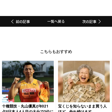
一覧へ戻る
前の記事
次の記事
こちらもおすすめ
十種競技・丸山優真が8021
宝くじを知らないまま買う人
点!!日本人4人目の大台で2位に
ほど、外れ続けます