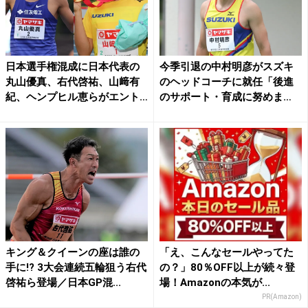
日本選手権混成に日本代表の
今季引退の中村明彦がスズキ
丸山優真、右代啓祐、山﨑有
のヘッドコーチに就任「後進
紀、ヘンプヒル恵らがエント
のサポート・育成に努めま
リ...
す」...
キング＆クイーンの座は誰の
「え、こんなセールやってた
手に!? 3大会連続五輪狙う右代
の？」80％OFF以上が続々登
啓祐ら登場／日本GP混...
場！Amazonの本気が...
PR(Amazon)