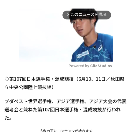
このニュースを見る
arrow_forward_ios
Powered by 
GliaStudios
Mute
◇第107回日本選手権・混成競技（6月10、11日／秋田県
立中央公園陸上競技場）
ブダペスト世界選手権、アジア選手権、アジア大会の代表
選考会と兼ねた第107回日本選手権・混成競技が行われ
た。
広告の下にコンテンツが続きます