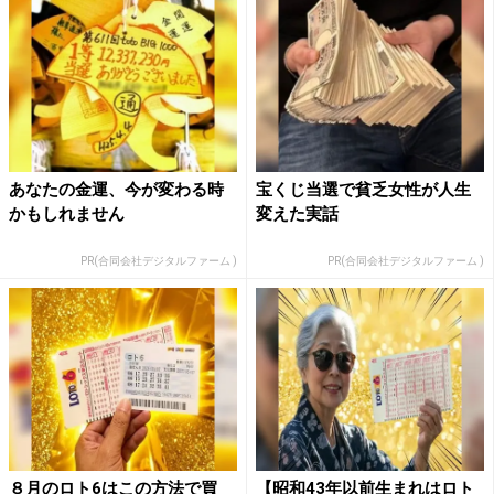
あなたの金運、今が変わる時
宝くじ当選で貧乏女性が人生
かもしれません
変えた実話
PR(合同会社デジタルファーム )
PR(合同会社デジタルファーム )
８月のロト6はこの方法で買
【昭和43年以前生まれはロト