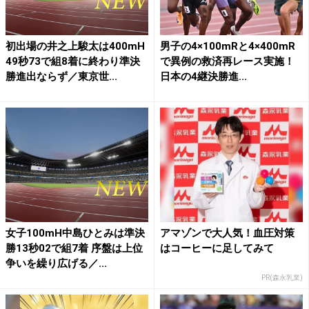
初出場の井之上駿太は400mH
男子の4×100mRと4×400mR
49秒73で組8着に終わり準決
で異例の救済再レース実施！
勝進出ならず／東京世...
日本の4継決勝進...
女子100mH中島ひとみは準決
アマゾンで大人気！血圧対策
勝13秒02で組7着 序盤は上位
はコーヒーに足してみて
争いを繰り広げる／...
PR(森永乳業)