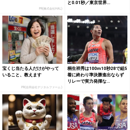
と0.01秒／東京世界...
PR(株式会社HAL)
宝くじ当たる人だけがやって
桐生祥秀は100m10秒28で組5
いること、教えます
着に終わり準決勝進出ならず
リレーで実力発揮な...
PR(合同会社デジタルファーム )