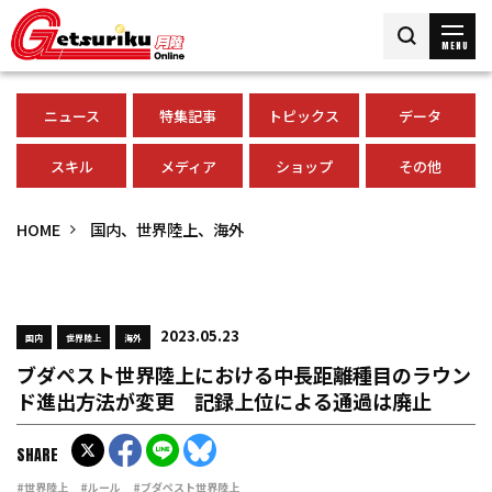
MENU
ニュース
特集記事
トピックス
データ
スキル
メディア
ショップ
その他
HOME
国内、世界陸上、海外
2023.05.23
国内
世界陸上
海外
ブダペスト世界陸上における中長距離種目のラウン
ド進出方法が変更 記録上位による通過は廃止
SHARE
#世界陸上
#ルール
#ブダペスト世界陸上