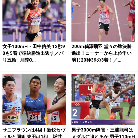
女子100mH・田中佑美 12秒9
200m鵜澤飛羽 堂々の準決勝
0も5着で準決勝進出逃す／パ
進出！コーナーから上位争い
リ五輪 | 月陸O...
演じ20秒39の3着！／...
サニブラウンは4組！新鋭セヴ
男子3000m障害・三浦龍司は
ィルと同組 東田は1組、坂井
メダルに迫れるか 男子110mH