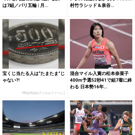
は7組／パリ五輪 | 月...
村竹ラシッド＆泉谷...
宝くじ当たる人は“たまたま”じ
混合マイル入賞の松本奈菜子
ゃない?!
400m予選52秒41で組7着に終
わる 日本勢16年...
PR(合同会社デジタルファーム )