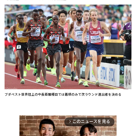
ブダペスト世界陸上の中長距離種目では着順のみで次ラウンド進出者を決める
このニュースを見る
arrow_forward_ios