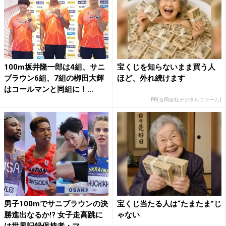
100m坂井隆一郎は4組、サニ
宝くじを知らないまま買う人
ブラウン6組、7組の栁田大輝
ほど、外れ続けます
はコールマンと同組に！...
PR(合同会社デジタルファーム)
男子100mでサニブラウンの決
宝くじ当たる人は“たまたま”じ
勝進出なるか!? 女子走高跳に
ゃない
は世界記録保持者・マ...