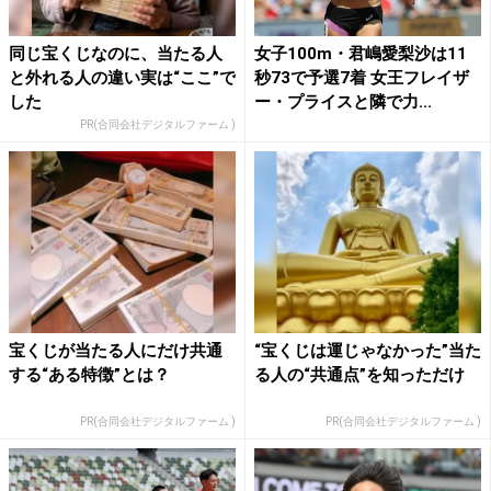
同じ宝くじなのに、当たる人
女子100m・君嶋愛梨沙は11
と外れる人の違い実は“ここ”で
秒73で予選7着 女王フレイザ
した
ー・プライスと隣で力...
PR(合同会社デジタルファーム )
宝くじが当たる人にだけ共通
“宝くじは運じゃなかった”当た
する“ある特徴”とは？
る人の“共通点”を知っただけ
PR(合同会社デジタルファーム )
PR(合同会社デジタルファーム )