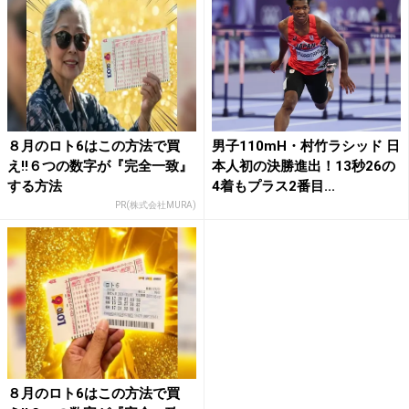
８月のロト6はこの方法で買
男子110mH・村竹ラシッド 日
え!!６つの数字が『完全一致』
本人初の決勝進出！13秒26の
する方法
4着もプラス2番目...
PR(株式会社MURA)
８月のロト6はこの方法で買