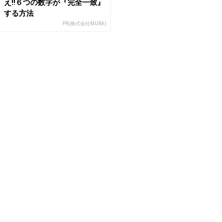
え!!６つの数字が『完全一致』
する方法
PR(株式会社MURA)