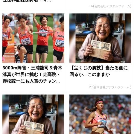
PR(合同会社デジタルファーム)
3000m障害・三浦龍司＆青木
【宝くじの裏技】当たる側に
涼真が世界に挑む！走高跳・
回るか、このままか
赤松諒一にも入賞のチャン...
PR(合同会社デジタルファーム )