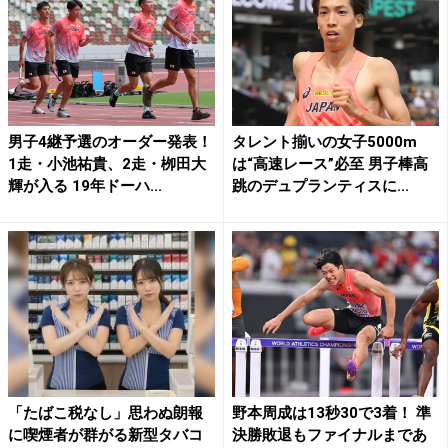
男子4継予選のオーダー発表！
タレント揃いの女子5000m
1走・小池祐貴、2走・栁田大
は“高速レース”必至 男子棒高
輝が入る 19年ドーハ...
跳のデュプランティスに...
「たばこ税なし」思わぬ朗報
野本周成は13秒30で3着！ 準
に喫煙者が群がる新型タバコ
決勝敗退もファイナルまであ