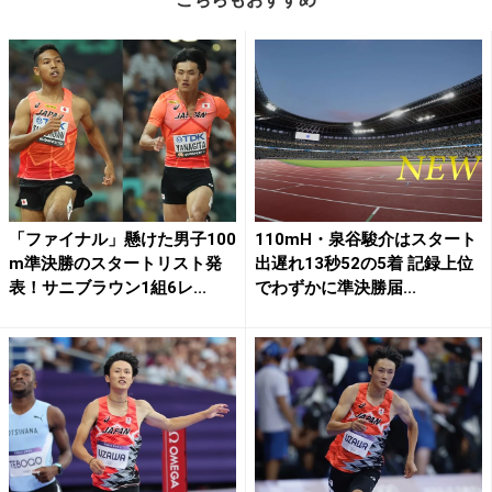
「ファイナル」懸けた男子100
110mH・泉谷駿介はスタート
m準決勝のスタートリスト発
出遅れ13秒52の5着 記録上位
表！サニブラウン1組6レ...
でわずかに準決勝届...