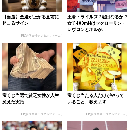
【当選】金運が上がる直前に
王者・ライルズ 2冠目なるか!?
起こるサイン
女子400mHはマクローリン・
レヴロンとボルが...
PR(合同会社デジタルファーム )
宝くじ当選で貧乏女性が人生
宝くじ当たる人だけがやって
変えた実話
いること、教えます
PR(合同会社デジタルファーム )
PR(合同会社デジタルファーム )