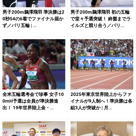
男子200m鵜澤飛羽 準決勝は2
男子200m鵜澤飛羽 初の五輪
0秒54の6着でファイナル届か
で堂々予選突破！ 終盤までラ
ず／パリ五輪 | ...
イルズと競り合う／パリ...
全米五輪選考会で珍事 女子10
2025年東京世界陸上からファ
0mH予選は全員が準決勝進
イナルが9人制へ！準決勝は各
出！ 19年世界陸上金・...
組3人が突破か | 月...