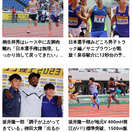
桐生祥秀はレース中に左脚肉
日本選手権みどころ男子トラ
離れ「日本選手権は無理。し
ック編／サニブラウンが凱
っかり治して戻ってきたい」
旋！泉谷駿介に12秒台の予
／...
感、...
坂井隆一郎「調子が上がって
坂井隆一郎が地元V 400mH筒
きている」栁田大輝「出るか
江がパリ標準突破、1500m飯