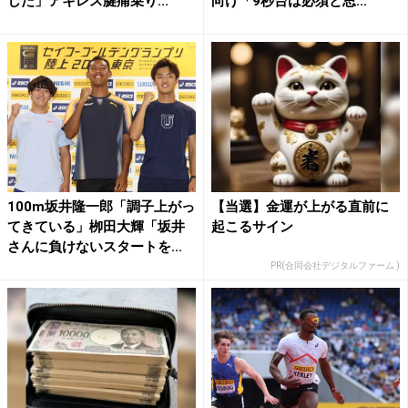
した」アキレス腱痛乗り...
向け「9秒台は必須と思...
100m坂井隆一郎「調子上がっ
【当選】金運が上がる直前に
てきている」栁田大輝「坂井
起こるサイン
さんに負けないスタートを...
PR(合同会社デジタルファーム )