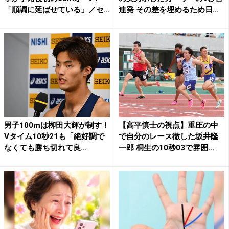
「順調に延ばせている」／セ...
連発 その差を埋めるため日...
男子100mは栁田大輝が制す！
【高平慎士の視点】重圧の中
Vタイム10秒21も「絶好調で
で自分のレース徹した坂井隆
なくても勝ち切れて良...
一郎 桐生の10秒03で雰囲...