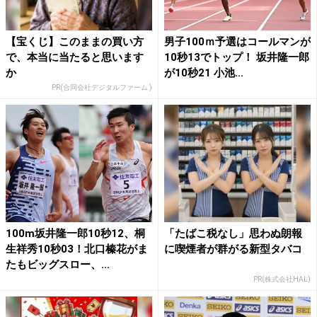
【宝くじ】このままの買い方
男子100ｍ予選はコールマンが
で、本当に当たると思います
10秒13でトップ！ 坂井隆一郎
か
が10秒21 小池...
PR(合同会社デジタルファーム )
100m坂井隆一郎10秒12、桐
「たばこ税なし」思わぬ朗報
生祥秀10秒03！北口榛花がま
に喫煙者が群がる新型タバコ
たもビッグスロー、...
PR(株式会社HAL)