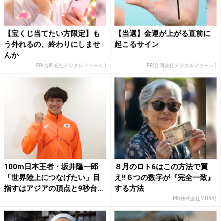
【宝くじ当てたい方限定】も
【当選】金運が上がる直前に
う外れるの、終わりにしませ
起こるサイン
んか
PR(合同会社デジタルファーム )
PR(合同会社デジタルファーム )
100m日本王者・坂井隆一郎
８月のロト6はこの方法で買
「世界陸上につなげたい」目
え!!６つの数字が『完全一致』
指すはアジアの頂点と9秒台...
する方法
PR(株式会社MURA)