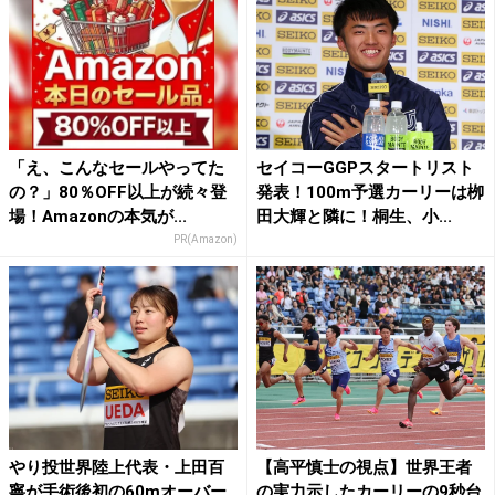
「え、こんなセールやってた
セイコーGGPスタートリスト
の？」80％OFF以上が続々登
発表！100m予選カーリーは栁
場！Amazonの本気が...
田大輝と隣に！桐生、小...
PR(Amazon)
やり投世界陸上代表・上田百
【高平慎士の視点】世界王者
寧が手術後初の60mオーバー
の実力示したカーリーの9秒台