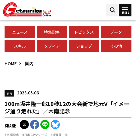
MENU
ニュース
特集記事
トピックス
データ
スキル
メディア
ショップ
その他
HOME
国内
2023.05.06
国内
100m坂井隆一郎10秒12の大会新で地元V「イメー
ジ通り走れた」／木南記念
SHARE
#木南記念
#日本GPシリーズ
#坂井隆一郎