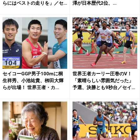
らにはベストの走りを」／セ
澤が日本歴代2位、...
イ...
セイコーGGP男子100mに桐
世界王者カーリー圧巻のV！
生祥秀、小池祐貴、栁田大輝
「素晴らしい雰囲気だった」
らが出場！ 世界王者・カ...
予選、決勝とも9秒台／セイ
コ...