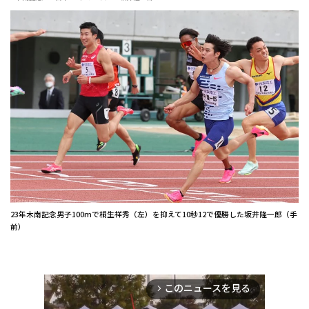
23年木南記念男子100mで桐生祥秀（左）を抑えて10秒12で優勝した坂井隆一郎（手
前）
このニュースを見る
arrow_forward_ios