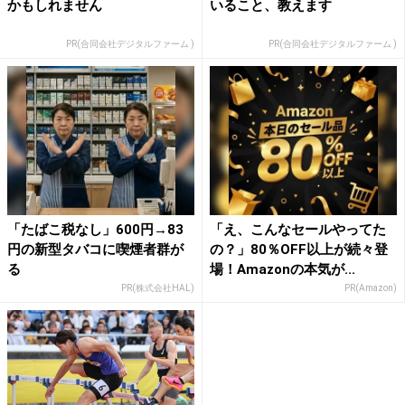
かもしれません
いること、教えます
PR(合同会社デジタルファーム )
PR(合同会社デジタルファーム )
「たばこ税なし」600円→83
「え、こんなセールやってた
円の新型タバコに喫煙者群が
の？」80％OFF以上が続々登
る
場！Amazonの本気が...
PR(株式会社HAL)
PR(Amazon)