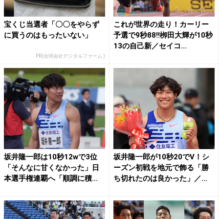
宝くじ当選者「〇〇をやらず
これが世界の走り！カーリー
に買うのはもったいない」
予選で9秒88!!栁田大輝が10秒
13の自己新／セイコ...
PR(合同会社デジタルファーム )
坂井隆一郎は10秒12wで3位
坂井隆一郎が10秒20でV！シ
「そんなに甘くなかった」日
ーズン初戦を地元で飾る「勝
本選手権連覇へ「順調に積...
ち切れたのは良かった」／...