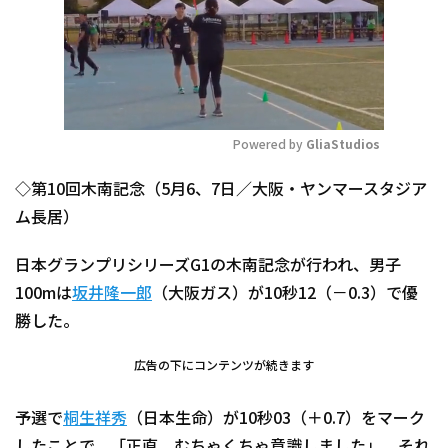
Powered by 
GliaStudios
Mute
◇第10回木南記念（5月6、7日／大阪・ヤンマースタジア
ム長居）
日本グランプリシリーズG1の木南記念が行われ、男子
100mは
坂井隆一郎
（大阪ガス）が10秒12（－0.3）で優
勝した。
広告の下にコンテンツが続きます
予選で
桐生祥秀
（日本生命）が10秒03（＋0.7）をマーク
したことで、「正直、むちゃくちゃ意識しました」。それ