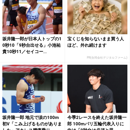
坂井隆一郎が日本人トップの1
宝くじを知らないまま買う人
0秒10「9秒台出せる」小池祐
ほど、外れ続けます
貴10秒11／セイコー...
PR(合同会社デジタルファーム)
坂井隆一郎 地元で涙の100m
今季2レースを終えた坂井隆一
初V「こみ上げるものがありま
郎 100mパリ五輪代表入りに