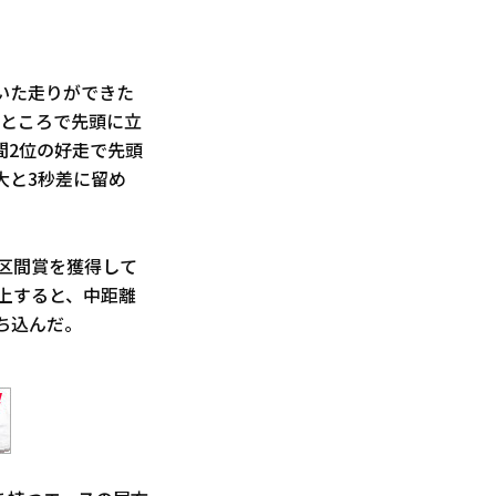
いた走りができた
たところで先頭に立
間2位の好走で先頭
大と3秒差に留め
が区間賞を獲得して
浮上すると、中距離
ち込んだ。