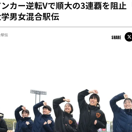
ンカー逆転Vで順大の3連覇を阻止
日本学連加盟大学
大学男女混合駅伝
合駅伝
SHARE