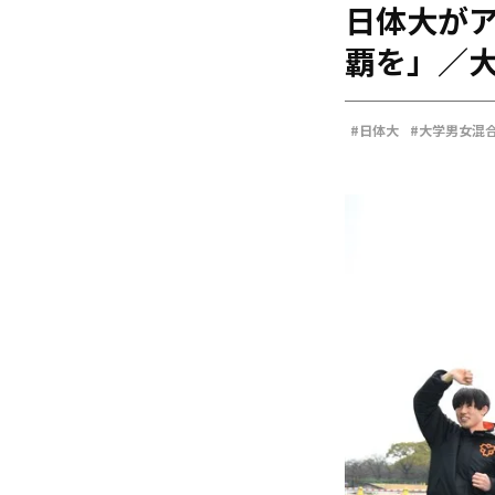
日体大がア
海外
五輪
覇を」／
好記録
大会結果
#日体大
#大学男女混