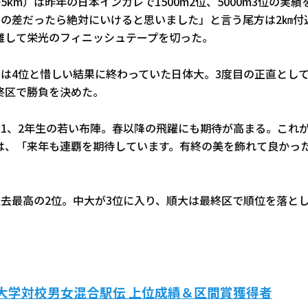
5km）は昨年の日本インカレで1500m2位、5000m3位の実
この差だったら絶対にいけると思いました」と言う尾方は2㎞付
離して栄光のフィニッシュテープを切った。
回は4位と惜しい結果に終わっていた日体大。3度目の正直とし
終区で勝負を決めた。
は1、2年生の若い布陣。春以降の飛躍にも期待が高まる。これ
は、「来年も連覇を期待しています。有終の美を飾れて良かっ
過去最高の2位。中大が3位に入り、順大は最終区で順位を落とし
大学対校男女混合駅伝 上位成績＆区間賞獲得者