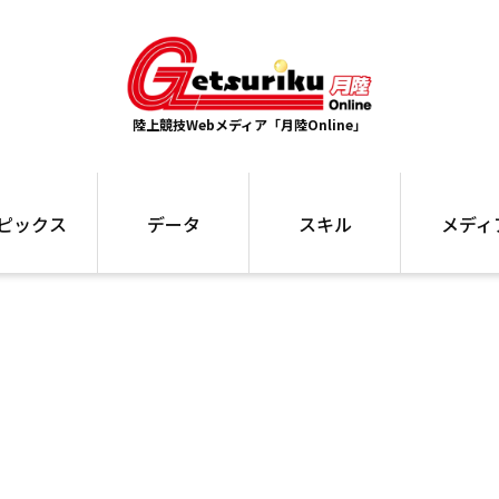
陸上競技Webメディア「月陸Online」
ピックス
データ
スキル
メディ
ズ
ランキング
トレーニング
インタビュー
ォ
最高記録
お役立ち情報
大会ギャラリ
コラム
世界大会
箱根駅伝
国内大会
写真記事
ム
駅伝データ
ント
選手名鑑
スケジュール
関連リンク