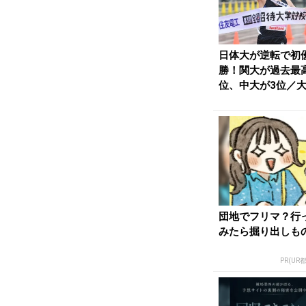
日体大が逆転で初
勝！関大が過去最
位、中大が3位／
女混合駅伝 | 月...
団地でフリマ？行
みたら掘り出しも
PR(UR