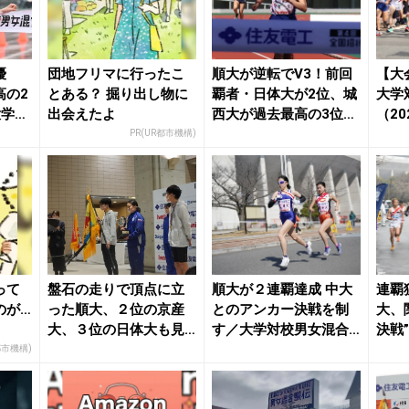
優
団地フリマに行ったこ
順大が逆転でV3！前回
【大
高の2
とある？ 掘り出し物に
覇者・日体大が2位、城
大学
大学男
出会えたよ
西大が過去最高の3位／
（20
大学男女混合駅...
月陸On
PR(UR都市機構)
って
盤石の走りで頂点に立
順大が２連覇達成 中大
連覇
のが…
った順大、２位の京産
とのアンカー決戦を制
大、
大、３位の日体大も見
す／大学対校男女混合
決戦”
せ場作る／大学男女混...
駅伝 | 月陸On...
砲！／
都市機構)