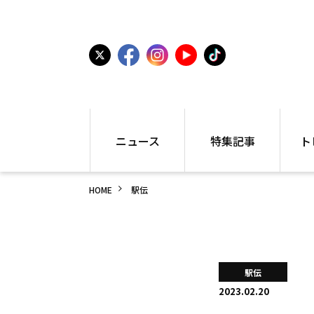
ニュース
特集記事
ト
国内
世界陸上
シュー
HOME
駅伝
駅伝
特集
インフ
箱根駅伝
学生長距離
編集部
大学
高校・中学
PR
高校
アラカルト
アイテ
駅伝
中学
プレゼ
2023.02.20
世界陸上
日本代表