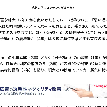
広告の下にコンテンツが続きます
）の富永椋太（2年）から良いかたちでレースが流れた。「思い描
永は切れ味鋭いラストスパートを見せると、残り200mを切っ
プでタスキを渡すと、2区（女子2km）の柳井桜子（1年）も区
男子5km）の廣澤優斗（4年）は３位に順位を落とすも首位の順
km）の小暮真緒（2年）と5区（男子2km）の山﨑颯（1年）
が、日体大は4区の齋藤みう（2年）が区間2位の好走で2位に
の高村比呂飛（2年）も粘り、順大と14秒差でアンカー勝負に持