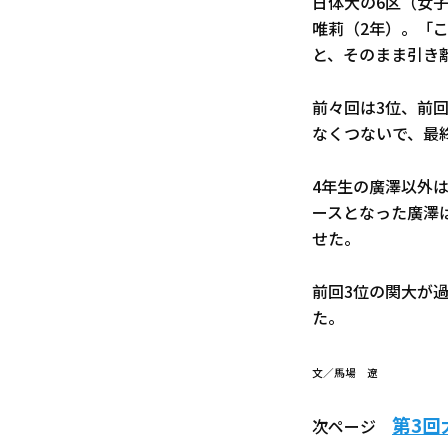
日体大の6区（女子
唯莉（2年）。「
と、そのまま引き
前々回は3位、前
なくつないで、最
4年生の廣澤以外
ースとなった廣澤
せた。
前回3位の関大が
た。
文／馬場 遼
第3回
次ページ