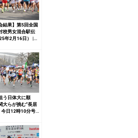
会結果】第5回全国
対校男女混合駅伝
25年2月16日） |
...
狙う日体大に順
関大らが挑む“長居
 今日12時10分号
大学男女...