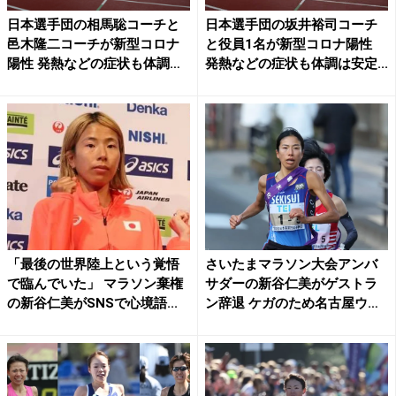
日本選手団の相馬聡コーチと
日本選手団の坂井裕司コーチ
邑木隆二コーチが新型コロナ
と役員1名が新型コロナ陽性
陽性 発熱などの症状も体調
発熱などの症状も体調は安定...
は...
「最後の世界陸上という覚悟
さいたまマラソン大会アンバ
で臨んでいた」 マラソン棄権
サダーの新谷仁美がゲストラ
の新谷仁美がSNSで心境語...
ン辞退 ケガのため名古屋ウ
ィ...