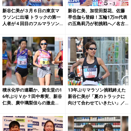
新谷仁美が３月６日の東京マ
新谷仁美、加世田梨花、佐藤
ラソンに出場 トラックの第一
早也伽ら登録！五輪1万m代表
人者が４回目のフルマラソン...
の五島莉乃が初挑戦へ／名古...
積水化学の連覇か、資生堂の1
13年ぶりマラソン挑戦終えた
6年ぶりＶか？田中希実、新谷
新谷仁美が「夏のトラックに
仁美、廣中璃梨佳らの激走...
向けて合わせていきたい」／...