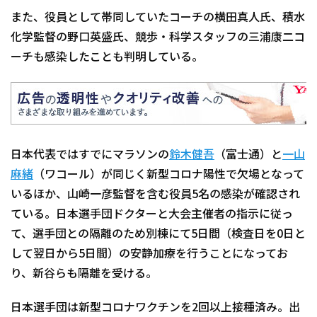
また、役員として帯同していたコーチの横田真人氏、積水
化学監督の野口英盛氏、競歩・科学スタッフの三浦康二コ
ーチも感染したことも判明している。
日本代表ではすでにマラソンの
鈴木健吾
（富士通）と
一山
麻緒
（ワコール）が同じく新型コロナ陽性で欠場となって
いるほか、山崎一彦監督を含む役員5名の感染が確認され
ている。日本選手団ドクターと大会主催者の指示に従っ
て、選手団との隔離のため別棟にて5日間（検査日を0日と
して翌日から5日間）の安静加療を行うことになってお
り、新谷らも隔離を受ける。
日本選手団は新型コロナワクチンを2回以上接種済み。出