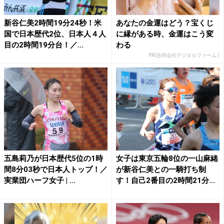
新谷仁美2時間19分24秒！米
あなたの金運はどう？宝くじ
国で日本歴代2位、日本人４人
に縁がある時、金運はこう変
目の2時間19分台！／...
わる
PR(合同会社デジタルファーム )
五島莉乃が日本歴代5位の1時
女子は東京五輪8位の一山麻緒
間8分03秒で日本人トップ！／
が新谷仁美との一騎打ち制
実業団ハーフ女子 | ...
す！自己2番目の2時間21分...