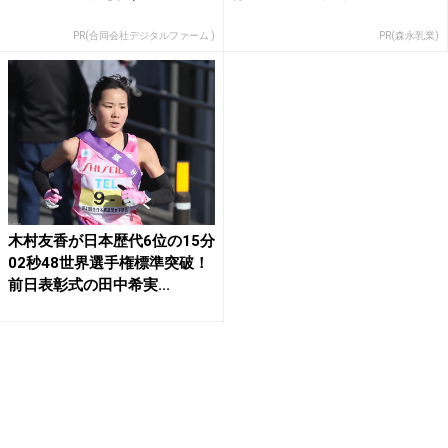
PR(合同会社デジタルファーム )
PR(森永乳業)
木村友香が日本歴代6位の15分
02秒48世界選手権標準突破！
前日表彰式の田中希実...