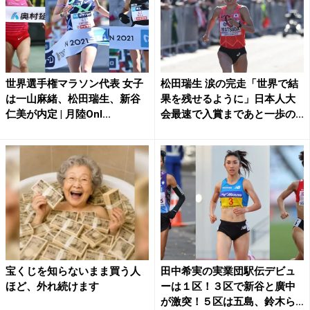
世界選手権マラソン代表 女子
松田瑞生 涙の完走「世界で結
は一山麻緒、松田瑞生、新谷
果を残せるように」日本人大
仁美が内定 | 月陸Onl...
会最速で入賞まであと一歩の...
宝くじを知らないまま買う人
田中希実の実業団駅伝デビュ
ほど、外れ続けます
ーは１区！３区で新谷と廣中
が激突！５区は五島、鈴木ら