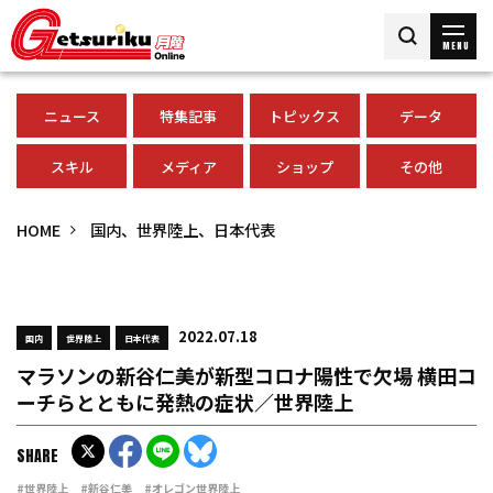
MENU
ニュース
特集記事
トピックス
データ
スキル
メディア
ショップ
その他
HOME
国内、世界陸上、日本代表
2022.07.18
国内
世界陸上
日本代表
マラソンの新谷仁美が新型コロナ陽性で欠場 横田コ
ーチらとともに発熱の症状／世界陸上
SHARE
#世界陸上
#新谷仁美
#オレゴン世界陸上