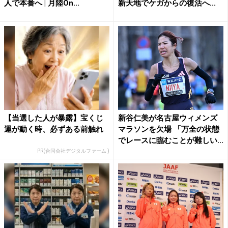
人で本番へ | 月陸On...
新天地でケガからの復活へ...
【当選した人が暴露】宝くじ
新谷仁美が名古屋ウィメンズ
運が動く時、必ずある前触れ
マラソンを欠場 「万全の状態
でレースに臨むことが難しい...
PR(合同会社デジタルファーム )