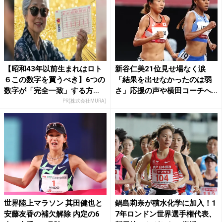
【昭和43年以前生まれはロト
新谷仁美21位見せ場なく涙
６この数字を買うべき】6つの
「結果を出せなかったのは弱
数字が「完全一致」する方...
さ」応援の声や横田コーチへ
感...
PR(株式会社MURA)
世界陸上マラソン 其田健也と
鍋島莉奈が積水化学に加入！1
安藤友香の補欠解除 内定の6
7年ロンドン世界選手権代表、