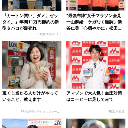
『カートン買い、ダメ。ゼッ
“最強布陣”女子マラソン会見
タイ。』年間11万円節約の新
一山麻緒「ケガなく順調」新
型タバコが爆売れ
谷仁美「心穏やかに」松田...
PR(株式会社HAL)
宝くじ当たる人だけがやって
アマゾンで大人気！血圧対策
いること、教えます
はコーヒーに足してみて
PR(合同会社デジタルファーム )
PR(森永乳業)