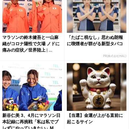
マラソンの鈴木健吾と一山麻
「たばこ税なし」思わぬ朗報
緒がコロナ陽性で欠場 ノドに
に喫煙者が群がる新型タバコ
痛みの症状／世界陸上 | ...
PR(株式会社HAL)
新谷仁美 3、4月にマラソン日
【当選】金運が上がる直前に
本記録に再挑戦「私は私でブ
起こるサイン
レずにやっていきたい」M...