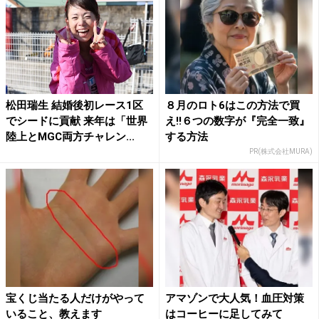
松田瑞生 結婚後初レース1区
８月のロト6はこの方法で買
でシードに貢献 来年は「世界
え!!６つの数字が『完全一致』
陸上とMGC両方チャレン...
する方法
PR(株式会社MURA)
宝くじ当たる人だけがやって
アマゾンで大人気！血圧対策
いること、教えます
はコーヒーに足してみて