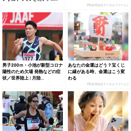
PR(合同会社デジタルファーム )
男子200ｍ・小池が新型コロナ
あなたの金運はどう？宝くじ
陽性のため欠場 発熱などの症
に縁がある時、金運はこう変
状／世界陸上 | 月陸...
わる
PR(合同会社デジタルファーム )