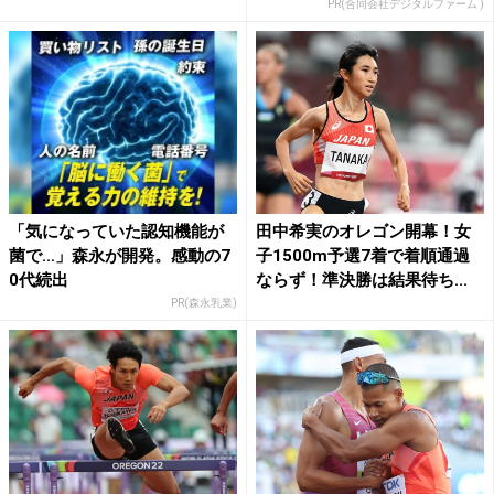
PR(合同会社デジタルファーム )
「気になっていた認知機能が
田中希実のオレゴン開幕！女
菌で…」森永が開発。感動の7
子1500m予選7着で着順通過
0代続出
ならず！準決勝は結果待ち...
PR(森永乳業)