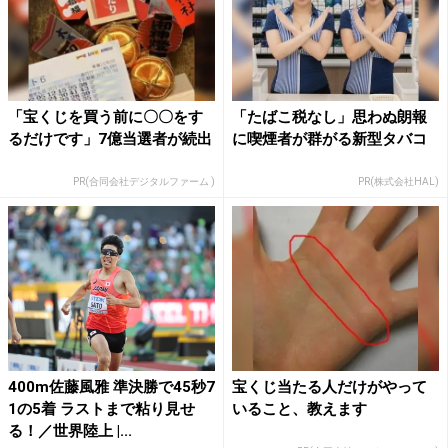
「宝くじを買う前に〇〇をす
「たばこ税なし」思わぬ朗報
るだけです」7億当選者が続出
に喫煙者が群がる新型タバコ
PR(合同会社デジタルファーム )
PR(株式会社HAL)
400m佐藤風雅 準決勝で45秒7
宝くじ当たる人だけがやって
1の5着 ラストまで粘り見せ
いること、教えます
る！／世界陸上 |...