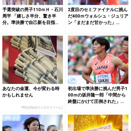
予選突破の男子110ｍＨ・石川
2度目のセミファイナルに挑ん
周平 「嬉しさ半分、驚き半
だ400ｍウォルシュ・ジュリア
分。準決勝で自己新を目指...
ン「まだまだ甘かった」...
あなたの金運、今が変わる時
初出場で準決勝に挑んだ男子1
かもしれません
00ｍの坂井隆一郎「中間から
終盤にかけて圧倒された」...
PR(合同会社デジタルファーム )