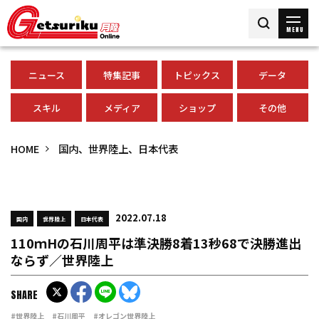
MENU
ニュース
特集記事
トピックス
データ
スキル
メディア
ショップ
その他
HOME
国内、世界陸上、日本代表
2022.07.18
国内
世界陸上
日本代表
110ｍHの石川周平は準決勝8着13秒68で決勝進出
ならず／世界陸上
SHARE
#世界陸上
#石川周平
#オレゴン世界陸上