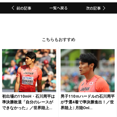
一覧へ戻る
前の記事
次の記事
こちらもおすすめ
初出場の110mH・石川周平は
男子110ｍハードルの石川周平
準決勝敗退「自分のレースが
が予選4着で準決勝進出！／世
できなかった」／世界陸上...
界陸上 | 月陸Onl...