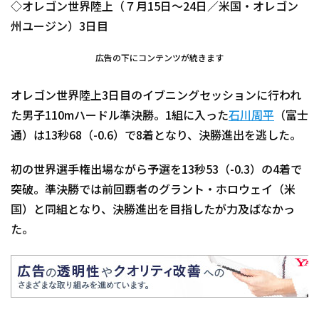
◇オレゴン世界陸上（７月15日〜24日／米国・オレゴン
州ユージン）3日目
広告の下にコンテンツが続きます
オレゴン世界陸上3日目のイブニングセッションに行われ
た男子110mハードル準決勝。1組に入った
石川周平
（富士
通）は13秒68（-0.6）で8着となり、決勝進出を逃した。
初の世界選手権出場ながら予選を13秒53（-0.3）の4着で
突破。準決勝では前回覇者のグラント・ホロウェイ（米
国）と同組となり、決勝進出を目指したが力及ばなかっ
た。