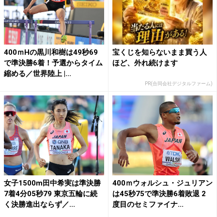
400ｍHの黒川和樹は49秒69
宝くじを知らないまま買う人
で準決勝6着！予選からタイム
ほど、外れ続けます
縮める／世界陸上 |...
PR(合同会社デジタルファーム)
女子1500m田中希実は準決勝
400ｍウォルシュ・ジュリアン
7着4分05秒79 東京五輪に続
は45秒75で準決勝6着敗退 2
く決勝進出ならず／...
度目のセミファイナ...