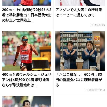
200ｍ・上山紘輝が20秒26の2
アマゾンで大人気！血圧対策
着で準決勝進出！日本歴代9位
はコーヒーに足してみて
の好走／世界陸上 ...
PR(森永乳業)
400ｍ予選ウォルシュ・ジュリ
「たばこ税なし」600円→83
アンは45秒90で4着 着順通過
円の新型タバコに喫煙者群が
ならず準決勝進出は...
る
PR(株式会社HAL)