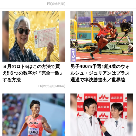
PR(森永乳業)
８月のロト6はこの方法で買
男子400ｍ予選1組4着のウォ
え!!６つの数字が『完全一致』
ルシュ・ジュリアンはプラス
する方法
通過で準決勝進出／世界陸...
PR(株式会社MURA)