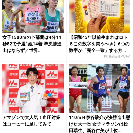
女子1500ｍの卜部蘭は4分14
【昭和43年以前生まれはロト
秒82で予選1組14着 準決勝進
６この数字を買うべき】6つの
出はならず／世界...
数字が「完全一致」する方...
PR(株式会社MURA)
アマゾンで大人気！血圧対策
110ｍＨ泉谷駿介が決勝進出懸
はコーヒーに足してみて
けた大一番 女子マラソンは松
田瑞生、新谷仁美が上位...