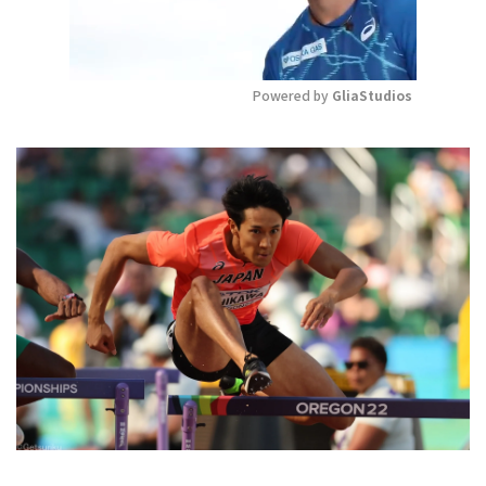
Powered by 
GliaStudios
Mute