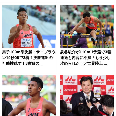
男子100m準決勝・サニブラウ
泉谷駿介が110ｍH予選で3着
ン10秒05で3着！決勝進出の
通過も内容に不満「もう少し
可能性残す！3度目の...
攻められた」／世界陸上 ...