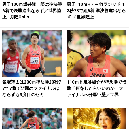
男子100ｍ坂井隆一郎は準決勝
男子110mH・村竹ラシッド 1
6着で決勝進出ならず／世界陸
3秒73で組6着 準決勝進出なら
上 | 月陸Onlin...
ず ／世界陸上 ...
飯塚翔太は200ｍ準決勝20秒7
110ｍＨ泉谷駿介が準決勝で惜
7で7着！悲願のファイナルは
敗「何をしたらいいのか」フ
ならずも3度目のセミ...
ァイナルへ分厚い壁／世界...