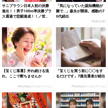
サニブラウン日本人初の決勝
「気になっていた認知機能が
進出！！男子100m準決勝プラ
菌で…」森永が開発。感動の7
ス通過で悲願達成！！／世...
0代続出
PR(森永乳業)
【宝くじ落選】外れ続ける流
「宝くじを買う前に〇〇をす
れ、ここで断ちませんか
るだけです」7億当選者が続出
PR(合同会社デジタルファーム )
PR(合同会社デジタルファーム )