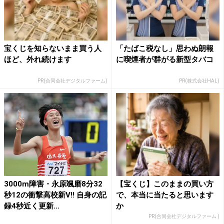
宝くじを知らないまま買う人
「たばこ税なし」思わぬ朗報
ほど、外れ続けます
に喫煙者が群がる新型タバコ
PR(合同会社デジタルファーム)
PR(株式会社HAL)
3000m障害・永原颯磨8分32
【宝くじ】このままの買い方
秒12の衝撃高校新V!! 自身の記
で、本当に当たると思います
録4秒近く更新...
か
PR(合同会社デジタルファーム )