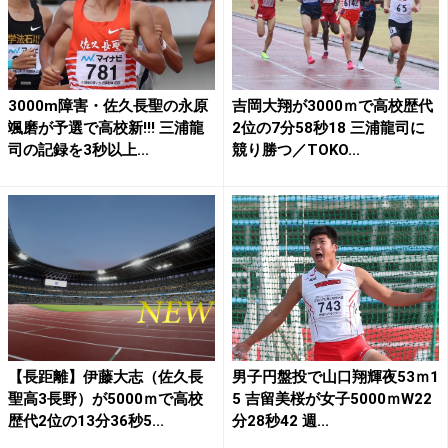
3000m障害・佐久長聖の永原
吉岡大翔が3000ｍで高校歴代
颯磨が予選で高校新!!! 三浦龍
2位の7分58秒18 三浦龍司に
司の記録を3秒以上...
競り勝つ／TOKO...
【長距離】伊藤大志（佐久長
男子円盤投で山口翔輝夜53ｍ1
聖高3長野）が5000ｍで高校
5 吉留美桜が女子5000ｍW22
歴代2位の13分36秒5...
分28秒42 週...