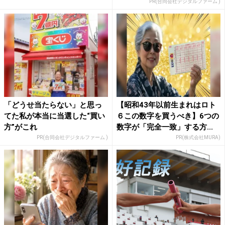
PR(合同会社デジタルファーム )
「どうせ当たらない」と思っ
【昭和43年以前生まれはロト
てた私が本当に当選した“買い
６この数字を買うべき】6つの
方”がこれ
数字が「完全一致」する方...
PR(合同会社デジタルファーム )
PR(株式会社MURA)