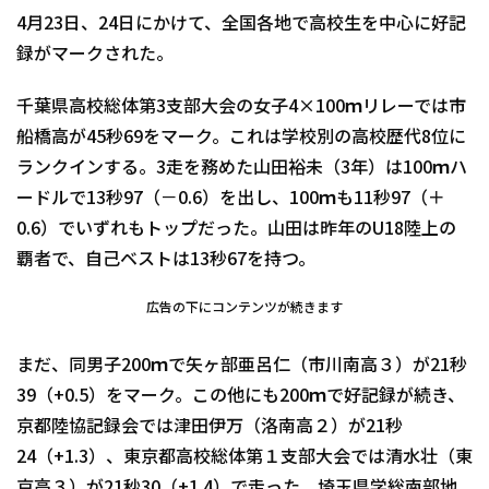
4月23日、24日にかけて、全国各地で高校生を中心に好記
録がマークされた。
千葉県高校総体第3支部大会の女子4×100ｍリレーでは市
船橋高が45秒69をマーク。これは学校別の高校歴代8位に
ランクインする。3走を務めた山田裕未（3年）は100ｍハ
ードルで13秒97（－0.6）を出し、100ｍも11秒97（＋
0.6）でいずれもトップだった。山田は昨年のU18陸上の
覇者で、自己ベストは13秒67を持つ。
広告の下にコンテンツが続きます
まだ、同男子200ｍで矢ヶ部亜呂仁（市川南高３）が21秒
39（+0.5）をマーク。この他にも200ｍで好記録が続き、
京都陸協記録会では津田伊万（洛南高２）が21秒
24（+1.3）、東京都高校総体第１支部大会では清水壮（東
京高３）が21秒30（+1.4）で走った。埼玉県学総南部地