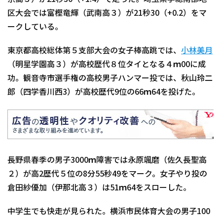
区大会では富樫竜輝（武南高３）が21秒30（+0.2）をマ
ークしている。
東京都高校総体第５支部大会の女子棒高跳では、
小林美月
（明星学園高３）が高校歴代８位タイとなる４ｍ00に成
功。観音寺市選手権の高校男子ハンマー投では、秋山玲二
郎（四学香川西3）が高校歴代9位の66ｍ64を投げた。
長野県春季の男子3000ｍ障害では永原颯磨（佐久長聖高
２）が高2歴代５位の8分55秒49をマーク。女子やり投の
倉田紗優加（伊那北高３）は51ｍ64をスローした。
中学生でも快走が見られた。横浜市民体育大会の男子100