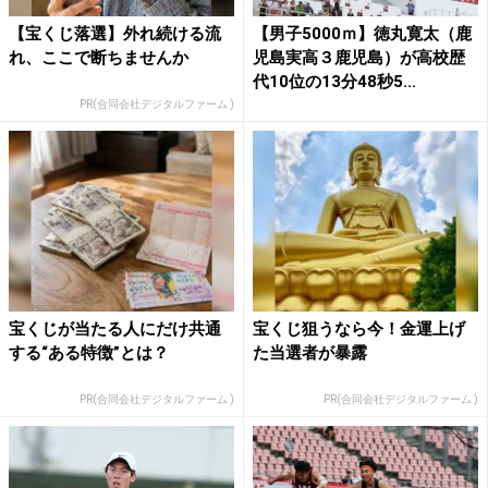
【宝くじ落選】外れ続ける流
【男子5000ｍ】徳丸寛太（鹿
れ、ここで断ちませんか
児島実高３鹿児島）が高校歴
代10位の13分48秒5...
PR(合同会社デジタルファーム )
宝くじが当たる人にだけ共通
宝くじ狙うなら今！金運上げ
する“ある特徴”とは？
た当選者が暴露
PR(合同会社デジタルファーム )
PR(合同会社デジタルファーム )