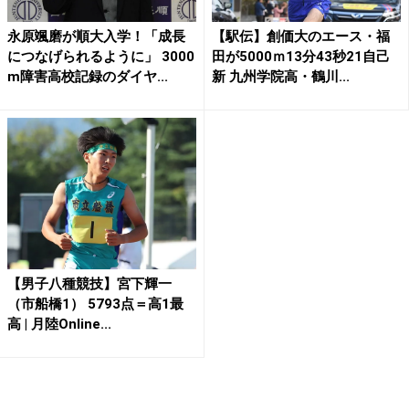
永原颯磨が順大入学！「成長
【駅伝】創価大のエース・福
につなげられるように」 3000
田が5000ｍ13分43秒21自己
m障害高校記録のダイヤ...
新 九州学院高・鶴川...
【男子八種競技】宮下輝一
（市船橋1） 5793点＝高1最
高 | 月陸Online...