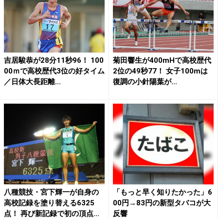
吉居駿恭が28分11秒96！ 100
菊田響生が400mHで高校歴代
00ｍで高校歴代3位の好タイム
2位の49秒77！ 女子100mは
／日体大長距離...
復調の小針陽葉が...
八種競技・宮下輝一が自身の
「もっと早く知りたかった」6
高校記録を塗り替える6325
00円→83円の新型タバコが大
点！ 再び新記録で初の頂点...
反響