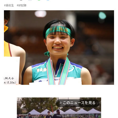
#高校生
#好記録
このニュースを見る
arrow_forward_ios