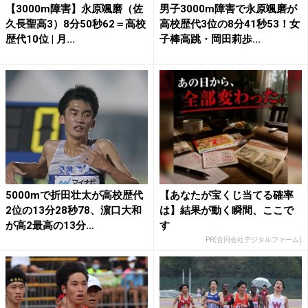
【3000m障害】永原颯磨（佐
男子3000m障害で永原颯磨が
久長聖高3）8分50秒62＝高校
高校歴代3位の8分41秒53！女
歴代10位 | 月...
子棒高跳・岡田莉歩...
5000mで折田壮太が高校歴代
【あなたが宝くじ当てる確率
2位の13分28秒78、濵口大和
は】結果が動く瞬間、ここで
が高2最高の13分...
す
PR(合同会社デジタルファーム)