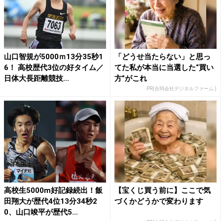
山口智規が5000ｍ13分35秒1
「どうせ当たらない」と思っ
6！ 高校歴代3位の好タイム／
てた私が本当に当選した“買い
日体大長距離競技...
方”がこれ
PR(合同会社デジタルファーム )
高校生5000m好記録続出！飯
【宝くじ買う前に】ここで気
田翔大が歴代4位13分34秒2
づくかどうかで変わります
0、山口竣平が歴代5...