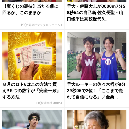
【宝くじの裏技】当たる側に
早大・伊藤大志が3000m7分5
回るか、このままか
8秒64の自己新 佐久長聖・山
口竣平は高校歴代8...
PR(合同会社デジタルファーム )
８月のロト6はこの方法で買
早大ルーキーの佐々木哲が8分
え!!６つの数字が『完全一致』
29秒05で2位！「ここまで走
する方法
れて自信になる」／金栗...
PR(株式会社MURA)