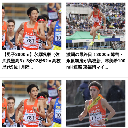
【男子3000m】永原颯磨（佐
激闘の最終日！3000m障害・
久長聖高3）8分02秒52＝高校
永原颯磨が高校新、林美希100
歴代5位 | 月陸...
mH連覇 東福岡マイ...