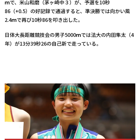
ｍで、米山和磨（茅ヶ崎中３）が、予選を10秒
86（+0.5）の好記録で通過すると、準決勝では向かい風
2.4ｍで再び10秒86を叩き出した。
日体大長距離競技会の男子5000ｍでは法大の内田隼太（4
年）が13分39秒26の自己新で走っている。