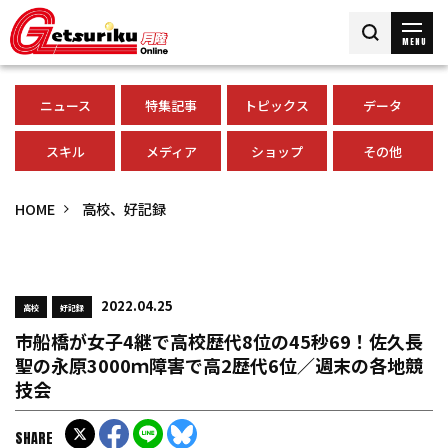
MENU
ニュース
特集記事
トピックス
データ
スキル
メディア
ショップ
その他
HOME
高校、好記録
2022.04.25
高校
好記録
市船橋が女子4継で高校歴代8位の45秒69！佐久長
聖の永原3000ｍ障害で高2歴代6位／週末の各地競
技会
SHARE