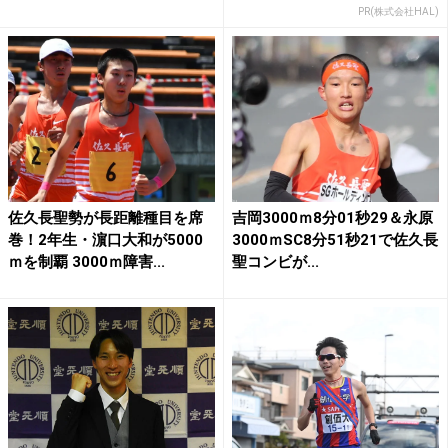
PR(株式会社HAL)
佐久長聖勢が長距離種目を席
吉岡3000ｍ8分01秒29＆永原
巻！2年生・濵口大和が5000
3000ｍSC8分51秒21で佐久長
ｍを制覇 3000ｍ障害...
聖コンビが...