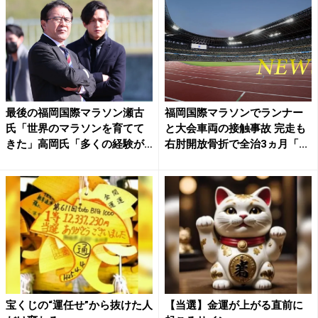
最後の福岡国際マラソン瀬古
福岡国際マラソンでランナー
氏「世界のマラソンを育てて
と大会車両の接触事故 完走も
きた」高岡氏「多くの経験が
右肘開放骨折で全治3ヵ月「...
必...
宝くじの“運任せ”から抜けた人
【当選】金運が上がる直前に