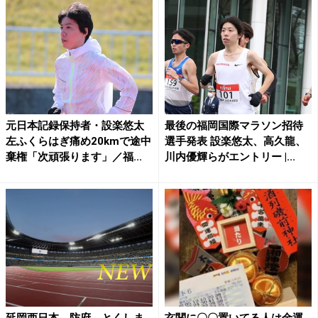
元日本記録保持者・設楽悠太
最後の福岡国際マラソン招待
左ふくらはぎ痛め20kmで途中
選手発表 設楽悠太、高久龍、
棄権「次頑張ります」／福...
川内優輝らがエントリー |...
延岡西日本、防府、とくしま
玄関に〇〇置いてる人は金運