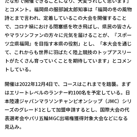
たな形で開催できることになり、大変うれしく思います」
とコメント。福岡県の服部誠太郎知事は「福岡の冬の風物
詩とまで言われ、定着しているこの大会を開催すること
で、コロナ禍における閉塞感を吹き飛ばし、県民の皆さん
やマラソンファンの方々に元気を届けることが、『スポー
ツ立県福岡』を目指す本県の役割」とし、「本大会を通じ
て、これからも世界に羽ばたく陸上競技のトップアスリー
トがたくさん育っていくことを期待しています」とコメン
トしている。
開催は2022年12月4日で、コースはこれまでを踏襲。まず
はエリートレベルのランナー約100名を予定している。日
本陸連ジャパンマラソンチャンピオンシップ（JMC）シリ
ーズのグレード1として加盟申請するとし、国際大会の代
表選考会やパリ五輪MGC出場権獲得対象大会などになる
見込み。