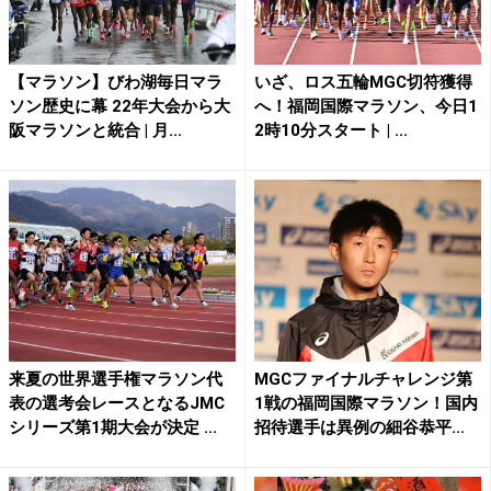
【マラソン】びわ湖毎日マラ
いざ、ロス五輪MGC切符獲得
ソン歴史に幕 22年大会から大
へ！福岡国際マラソン、今日1
阪マラソンと統合 | 月...
2時10分スタート | ...
来夏の世界選手権マラソン代
MGCファイナルチャレンジ第
表の選考会レースとなるJMC
1戦の福岡国際マラソン！国内
シリーズ第1期大会が決定 ...
招待選手は異例の細谷恭平...