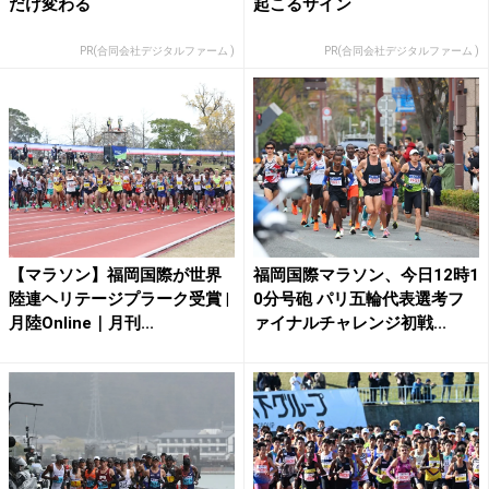
だけ変わる
起こるサイン
PR(合同会社デジタルファーム )
PR(合同会社デジタルファーム )
【マラソン】福岡国際が世界
福岡国際マラソン、今日12時1
陸連ヘリテージプラーク受賞 |
0分号砲 パリ五輪代表選考フ
月陸Online｜月刊...
ァイナルチャレンジ初戦...