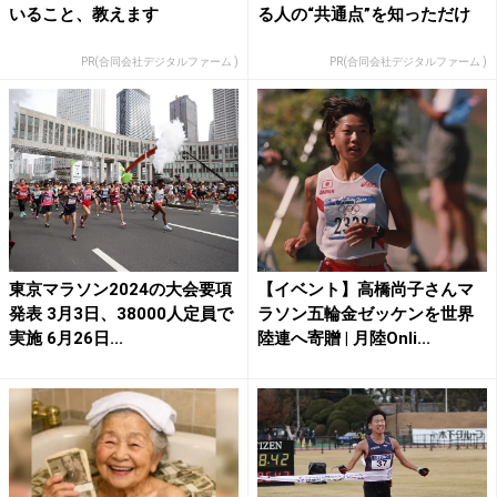
いること、教えます
る人の“共通点”を知っただけ
PR(合同会社デジタルファーム )
PR(合同会社デジタルファーム )
東京マラソン2024の大会要項
【イベント】高橋尚子さんマ
発表 3月3日、38000人定員で
ラソン五輪金ゼッケンを世界
実施 6月26日...
陸連へ寄贈 | 月陸Onli...