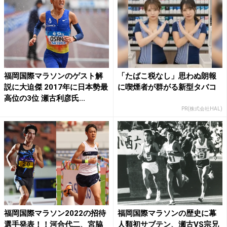
福岡国際マラソンのゲスト解
「たばこ税なし」思わぬ朗報
説に大迫傑 2017年に日本勢最
に喫煙者が群がる新型タバコ
高位の3位 瀬古利彦氏...
PR(株式会社HAL)
福岡国際マラソン2022の招待
福岡国際マラソンの歴史に幕
選手発表！！河合代二、宮脇
人類初サブテン、瀬古VS宗兄