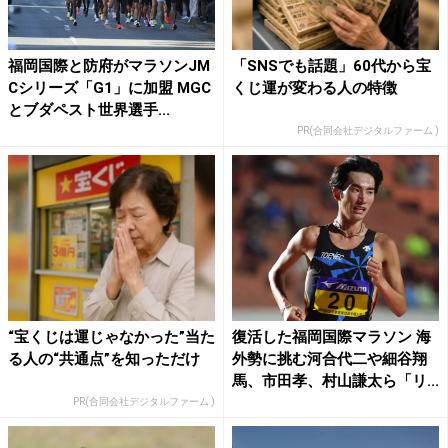
福岡国際と防府がマラソンJM
「SNSでも話題」60代から宝
Cシリーズ「G1」に加盟 MGC
くじ運が変わる人の特徴
とブダペスト世界選手...
PR(合同会社デジタルファーム )
“宝くじは運じゃなかった”当た
復活した福岡国際マラソン 海
る人の“共通点”を知っただけ
外勢に挑む河合代二や細谷翔
馬、市田孝、村山謙太ら「リ...
PR(合同会社デジタルファーム )