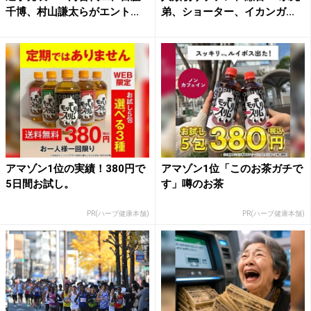
千博、村山謙太らがエント...
弟、ショーター、イカンガ...
アマゾン1位の実績！380円で
アマゾン1位「このお茶ガチで
5日間お試し。
す」噂のお茶
PR(ハーブ健康本舗)
PR(ハーブ健康本舗)