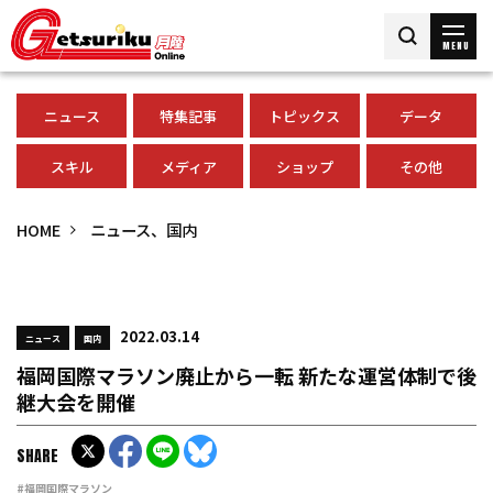
MENU
ニュース
特集記事
トピックス
データ
スキル
メディア
ショップ
その他
HOME
ニュース、国内
2022.03.14
ニュース
国内
福岡国際マラソン廃止から一転 新たな運営体制で後
継大会を開催
SHARE
#福岡国際マラソン