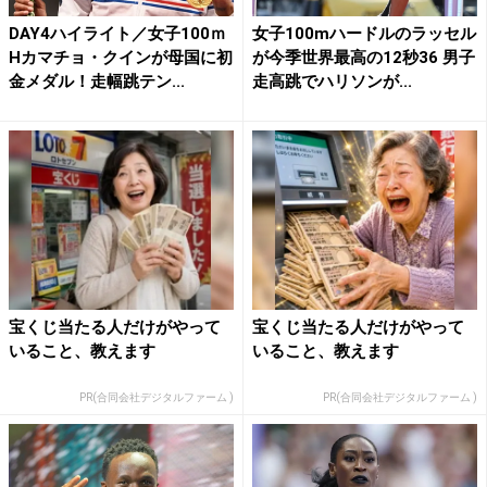
DAY4ハイライト／女子100ｍ
女子100mハードルのラッセル
Hカマチョ・クインが母国に初
が今季世界最高の12秒36 男子
金メダル！走幅跳テン...
走高跳でハリソンが...
宝くじ当たる人だけがやって
宝くじ当たる人だけがやって
いること、教えます
いること、教えます
PR(合同会社デジタルファーム )
PR(合同会社デジタルファーム )