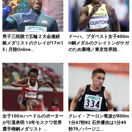
男子三段跳で五輪２大会連続
ドーハ、ブダペスト女子400m
銀メダリストのクレイが17ｍ1
H銅メダルのクレイトンがケガ
5 | 月陸Online...
のため棄権／東京世界陸...
女子100ｍハードルのポーター
クレイ・アーロン竜波が800m
が引退表明 13年モスクワ世界
1分47秒82 石井優吉は1分49
選手権銅メダリスト ...
秒79／バージニ...