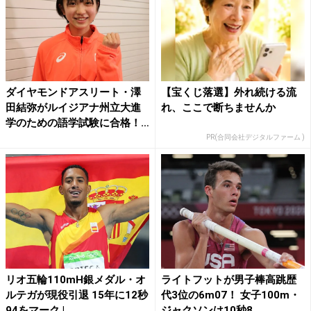
ダイヤモンドアスリート・澤
【宝くじ落選】外れ続ける流
田結弥がルイジアナ州立大進
れ、ここで断ちませんか
学のための語学試験に合格！
世...
PR(合同会社デジタルファーム )
リオ五輪110mH銀メダル・オ
ライトフットが男子棒高跳歴
ルテガが現役引退 15年に12秒
代3位の6m07！ 女子100m・
94をマーク | ...
ジャクソンは10秒8...