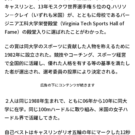
キャスリンと、13年モスクワ世界選手権５位のＱ.ハリソ
ン－クレイ（いずれも米国）が、とともに母校であるバー
ジニア工科大学栄誉殿堂（Virginia Tech Sports Hall of
Fame）の殿堂入りに選ばれたことがわかった。
この賞は同大学のスポーツに貢献した人物を称えるために
1982年に設立された。競技やコーチング、スポーツ経営
で全国的に活躍し、優れた人格を有する等の基準を満たし
た者が選出され、選考委員の投票により決定される。
広告の下にコンテンツが続きます
２人は同じ1988年生まれで、ともに06年から10年に同大
学に在学。同じ100mハードルに取り組み、米国の女子ハ
ードル界で活躍してきた。
自己ベストはキャスリンがリオ五輪の年にマークした12秒