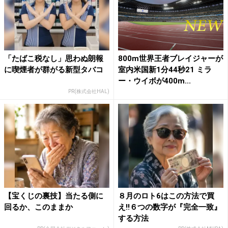
「たばこ税なし」思わぬ朗報
800m世界王者ブレイジャーが
に喫煙者が群がる新型タバコ
室内米国新1分44秒21 ミラ
ー・ウイボが400m...
PR(株式会社HAL)
【宝くじの裏技】当たる側に
８月のロト6はこの方法で買
回るか、このままか
え!!６つの数字が『完全一致』
する方法