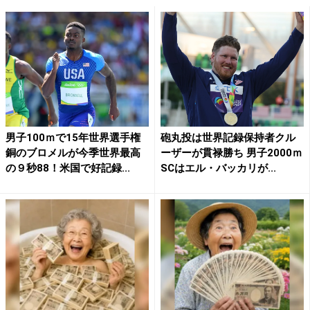
男子100ｍで15年世界選手権
砲丸投は世界記録保持者クル
銅のブロメルが今季世界最高
ーザーが貫禄勝ち 男子2000ｍ
の９秒88！米国で好記録...
SCはエル・バッカリが...