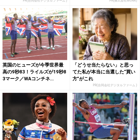
PR(合同会社デジタルファーム )
PR(株式会社MURA)
英国のヒューズが今季世界最
「どうせ当たらない」と思っ
高の9秒83！ライルズが19秒8
てた私が本当に当選した“買い
3マーク／WAコンチネ...
方”がこれ
PR(合同会社デジタルファーム )