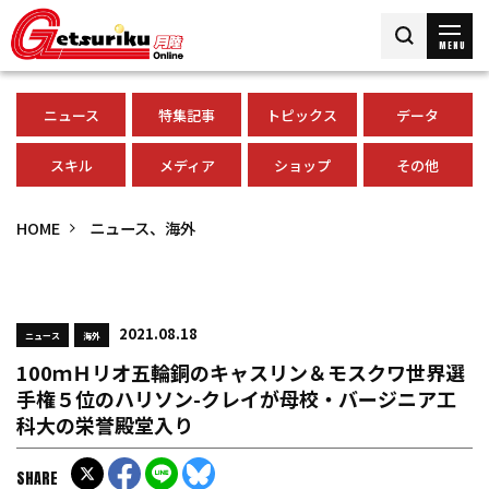
MENU
ニュース
特集記事
トピックス
データ
スキル
メディア
ショップ
その他
HOME
ニュース、海外
2021.08.18
ニュース
海外
100ｍＨリオ五輪銅のキャスリン＆モスクワ世界選
手権５位のハリソン-クレイが母校・バージニア工
科大の栄誉殿堂入り
SHARE