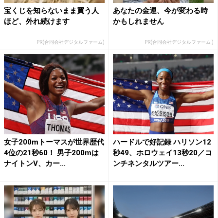
宝くじを知らないまま買う人
あなたの金運、今が変わる時
ほど、外れ続けます
かもしれません
PR(合同会社デジタルファーム)
PR(合同会社デジタルファーム )
女子200mトーマスが世界歴代
ハードルで好記録 ハリソン12
4位の21秒60！ 男子200mは
秒49、ホロウェイ13秒20／コ
ナイトンV、カー...
ンチネンタルツアー...