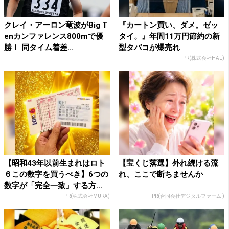
クレイ・アーロン竜波がBig T
『カートン買い、ダメ。ゼッ
enカンファレンス800mで優
タイ。』年間11万円節約の新
勝！ 同タイム着差...
型タバコが爆売れ
PR(株式会社HAL)
【昭和43年以前生まれはロト
【宝くじ落選】外れ続ける流
６この数字を買うべき】6つの
れ、ここで断ちませんか
数字が「完全一致」する方...
PR(株式会社MURA)
PR(合同会社デジタルファーム )