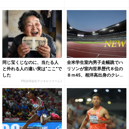
同じ宝くじなのに、当たる人
全米学生室内男子走幅跳でハ
と外れる人の違い実は“ここ”で
リソンが室内世界歴代８位の
した
８ｍ45、相洋高出身のクレ
イ...
PR(合同会社デジタルファーム )