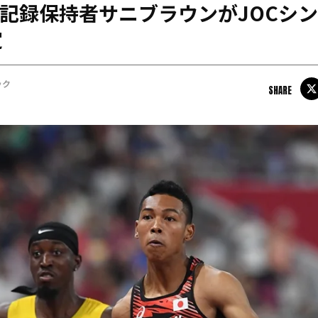
本記録保持者サニブラウンがJOCシ
日本学連加盟大学
定
ック
SHARE
ル・ハキーム
#JOC