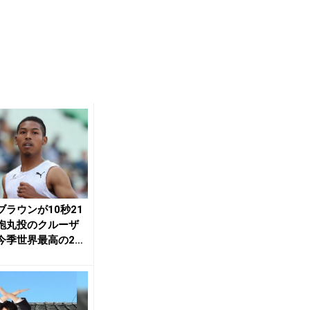
ブラウンが10秒21
砲丸投のクルーザ
今季世界最高の22
／プエ...