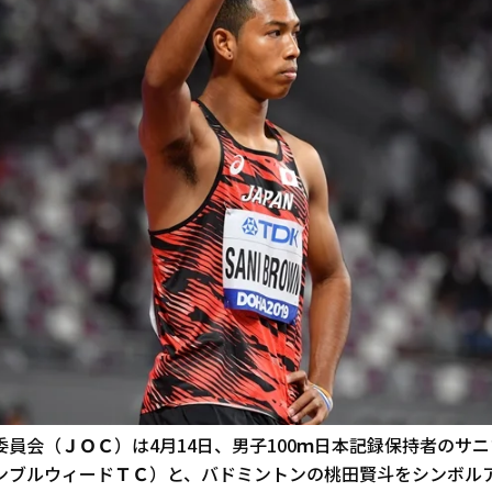
員会（ＪＯＣ）は4月14日、男子100ｍ日本記録保持者のサ
ンブルウィードＴＣ）と、バドミントンの桃田賢斗をシンボル