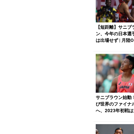
【短距離】サニブ
ン、今年の日本選
は出場せず | 月陸On
｜月刊陸...
サニブラウン始動
び世界のファイナ
へ、2023年初戦
風参考ながら10秒..