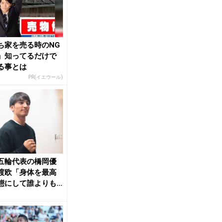
ち家を売る時のNG
」知ってるだけで
る事とは
PR(イエウール)
五輪代表の橋岡優
渡欧「身体を最高
態にして誰よりも
」 | 月陸O...