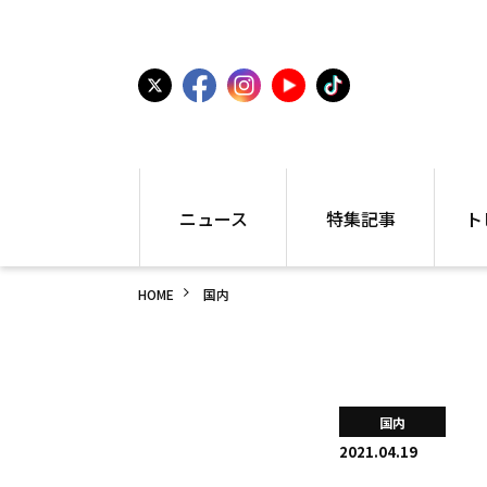
ニュース
特集記事
ト
国内
世界陸上
シュー
HOME
国内
駅伝
特集
インフ
箱根駅伝
学生長距離
編集部
大学
高校・中学
PR
高校
アラカルト
アイテ
国内
中学
プレゼ
2021.04.19
世界陸上
日本代表