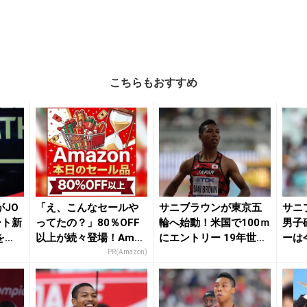
こちらもおすすめ
JO
「え、こんなセールや
サニブラウンが東京五
サニ
ート新
ってたの？」80％OFF
輪へ始動！米国で100ｍ
男子
を
以上が続々登場！Amaz
にエントリー 19年世界
ーは
..
onの本気が...
選手権以来の...
ｍ75
PR(Amazon)