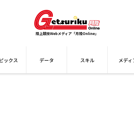
陸上競技Webメディア「月陸Online」
ピックス
データ
スキル
メディ
ズ
ランキング
トレーニング
インタビュー
ォ
最高記録
お役立ち情報
大会ギャラリ
コラム
世界大会
箱根駅伝
国内大会
写真記事
ム
駅伝データ
ント
選手名鑑
スケジュール
関連リンク