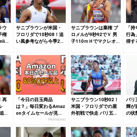
ラウ
サニブラウンが米国・
サニブラウンは棄権 ブ
「持
手権
フロリダで10秒08！追
ロメルが9秒92でＶ 男
行為
line
い風参考ながら今季2戦
子110ｍＨでマクレオド
得す
目も好走 | ...
が13秒1...
！再
「今日の目玉商品
サニブラウン10秒02！
パリ
ル
は？」毎日変わるAmaz
米国・フロリダでの屋
輝が
は追い
onタイムセールが見逃
外初戦で快走 パリ五輪
の状
.
せない
代表内定にあと...
楽しむ
PR(Amazon)