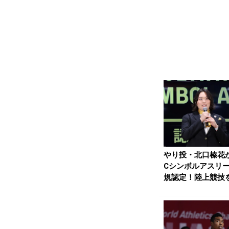
やり投・北口榛花が
Cシンボルアスリ
規認定！陸上競技
「もっと身近な存在.