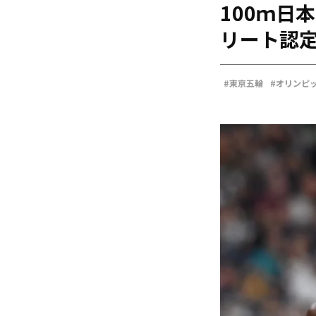
100ｍ日
海外
五輪
リート認
好記録
大会結果
#東京五輪
#オリンピ
#サニブラウン・アブデ