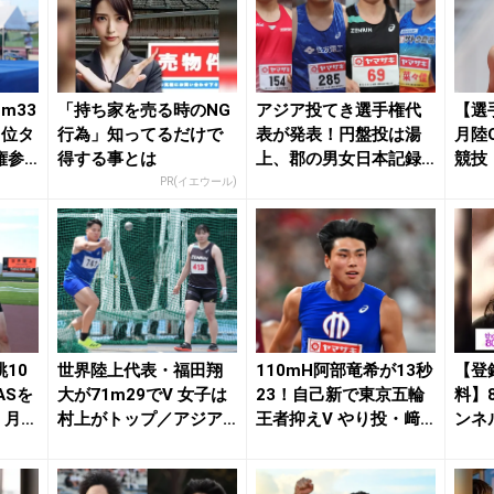
m33
「持ち家を売る時のNG
アジア投てき選手権代
【選
2位タ
行為」知ってるだけで
表が発表！円盤投は湯
月陸O
権参
得する事とは
上、郡の男女日本記録
競技
保持者、ハンマー投・...
PR(イエウール)
10
世界陸上代表・福田翔
110mH阿部竜希が13秒
【登
ASを
大が71m29でV 女子は
23！自己新で東京五輪
料】
e｜月刊
村上がトップ／アジア
王者抑えV やり投・﨑
ンネ
大会参考競技会...
山雄太は5...