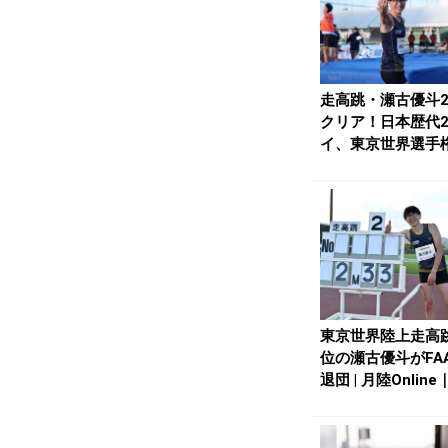
走高跳・瀬古優斗2
クリア！日本歴代
イ、東京世界選手
加標準突破の大...
東京世界陸上走高跳
位の瀬古優斗がFA
退団 | 月陸Onlin
陸...