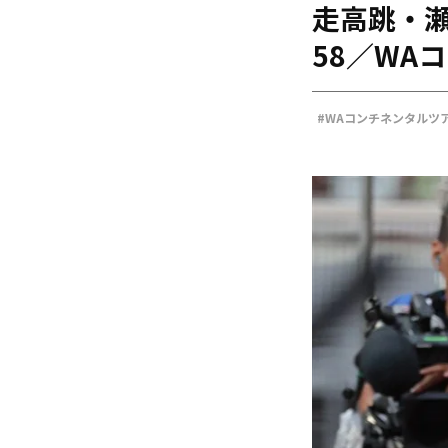
走高跳・瀬
海外
五輪
58／WA
好記録
大会結果
#WAコンチネンタルツ