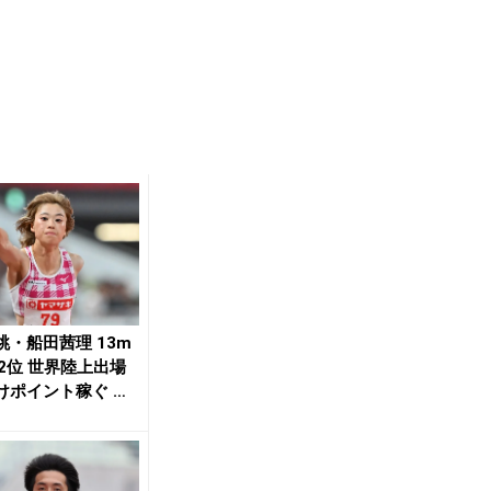
跳・船田茜理 13m
の2位 世界陸上出場
けポイント稼ぐ や
巌優...