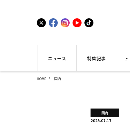
ニュース
特集記事
ト
国内
世界陸上
シュー
HOME
国内
駅伝
特集
インフ
箱根駅伝
学生長距離
編集部
大学
高校・中学
PR
高校
アラカルト
アイテ
国内
中学
プレゼ
2025.07.17
世界陸上
日本代表