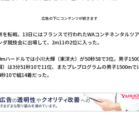
広告の下にコンテンツが続きます
州を転戦。13日にはフランスで行われたWAコンチネンタルツ
ダ競技会に出場して、2m11の2位に入った。
0mハードルでは小川大輝（東洋大）が50秒58で3位。男子150
）は3分51秒10で11位、またプレプログラムの男子1500m
4秒10で組14着だった。