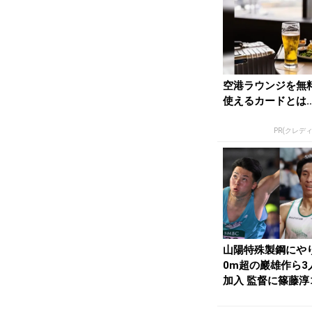
空港ラウンジを無
使えるカードとは
PR(クレデ
山陽特殊製鋼にや
0m超の巖雄作ら3
加入 監督に篠藤淳
チが昇格 | ...