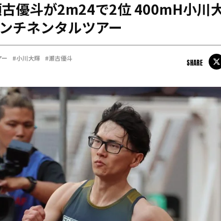
古優斗が2m24で2位 400mH小川
日本学連加盟大学
コンチネンタルツアー
アー
#小川大輝
#瀬古優斗
SHARE