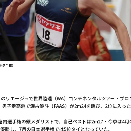
本選手権）
ギーのリエージュで世界陸連（WA）コンチネンタルツアー・ブロ
男子走高跳で瀬古優斗（FAAS）が2m24を跳び、2位に入っ
室内選手権の銀メダリストで、自己ベストは2m27・今季は4
て優勝し、7月の日本選手権では5位タイとなっていた。