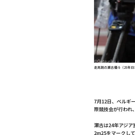
走高跳の瀬古優斗（25年日
7月12日、ベル
際競技会が行われ、
瀬古は24年アジア
2m25をマークし