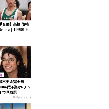
手名鑑】高橋 佑輔 |
nline｜月刊陸上
録不要＆完全無
80年代洋楽がRチャ
ルで見放題
PR(Rチャンネル)