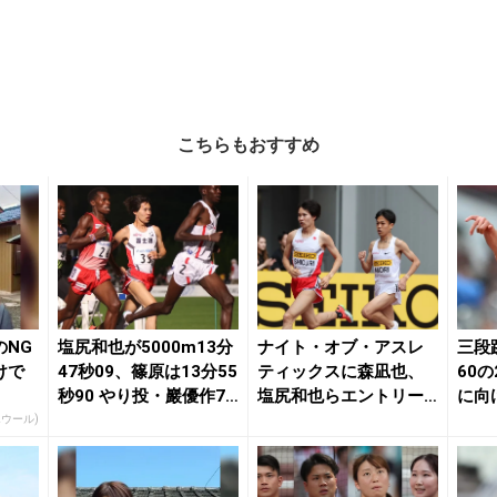
こちらもおすすめ
のNG
塩尻和也が5000m13分
ナイト・オブ・アスレ
三段
けで
47秒09、篠原は13分55
ティックスに森凪也、
60
秒90 やり投・巖優作7
塩尻和也らエントリー |
に向
8...
月陸Onlin...
り投の
エウール)