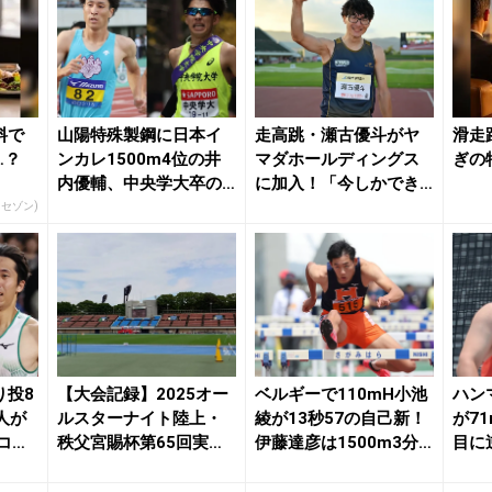
料で
山陽特殊製鋼に日本イ
走高跳・瀬古優斗がヤ
滑走
…？
ンカレ1500m4位の井
マダホールディングス
ぎの
内優輔、中央学大卒の
に加入！「今しかでき
飯塚達也が入社！...
ない競技に全力を」 ...
ィセゾン)
り投8
【大会記録】2025オー
ベルギーで110mH小池
ハン
人が
ルスターナイト陸上・
綾が13秒57の自己新！
が7
コー
秩父宮賜杯第65回実業
伊藤達彦は1500m3分4
目に
団・学生対抗（...
9秒...
ーサー