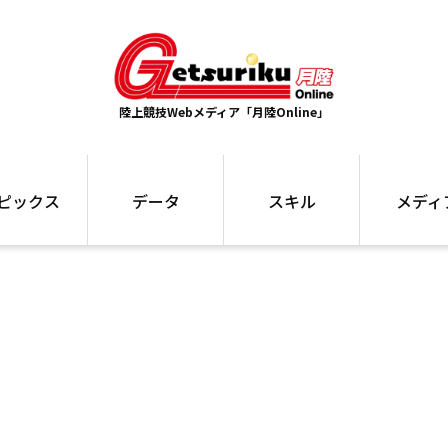
陸上競技Webメディア「月陸Online」
ピックス
データ
スキル
メディ
ズ
ランキング
トレーニング
インタビュー
ォ
最高記録
お役立ち情報
大会ギャラリ
コラム
世界大会
箱根駅伝
国内大会
写真記事
ム
駅伝データ
ント
選手名鑑
スケジュール
関連リンク