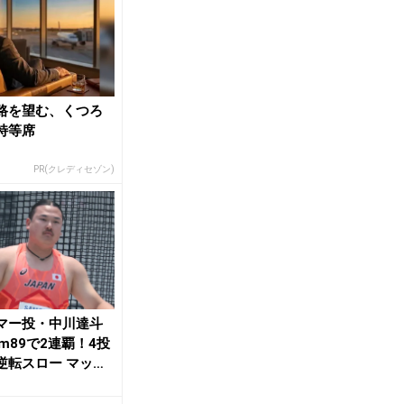
路を望む、くつろ
特等席
PR(クレディセゾン)
マー投・中川達斗
1m89で2連覇！4投
逆転スロー マッカ
・ジョ...