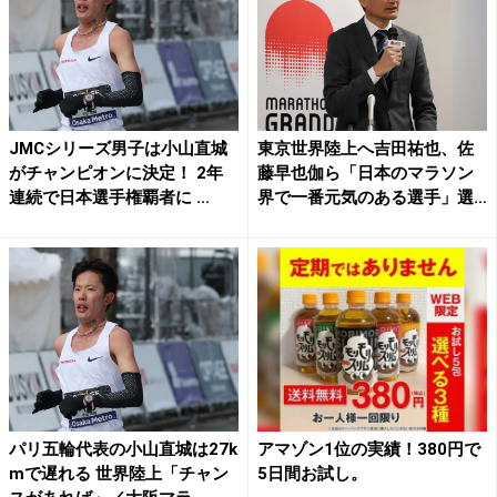
JMCシリーズ男子は小山直城
東京世界陸上へ吉田祐也、佐
がチャンピオンに決定！ 2年
藤早也伽ら「日本のマラソン
連続で日本選手権覇者に ...
界で一番元気のある選手」選
考...
パリ五輪代表の小山直城は27k
アマゾン1位の実績！380円で
mで遅れる 世界陸上「チャン
5日間お試し。