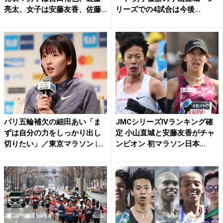
亮太、女子は安藤友香、佐藤
リーズでの4試合は今後...
早...
パリ五輪補欠の細田あい「ま
JMCシリーズⅣランキング確
ずは自分の力をしっかり出し
定 小山直城と安藤友香がチャ
切りたい」／東京マラソン |...
ンピオン 初マラソン日本...