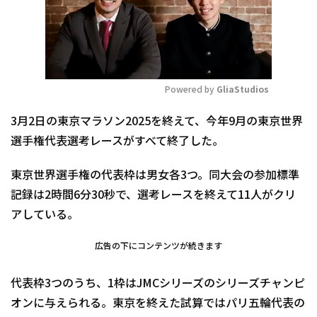
Powered by 
GliaStudios
Mute
3月2日の東京マラソン2025を終えて、今年9月の東京世界
選手権代表選考レースがすべて終了した。
東京世界選手権の代表枠は男女各3つ。同大会の参加標準
記録は2時間6分30秒で、選考レースを終えて11人がクリ
アしている。
広告の下にコンテンツが続きます
代表枠3つのうち、1枠はJMCシリーズのシリーズチャンピ
オンに与えられる。東京を終えた試算ではパリ五輪代表の