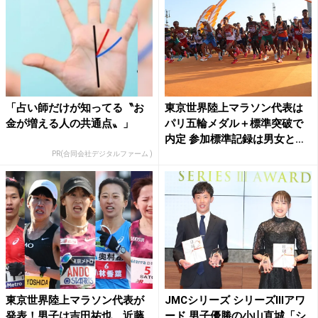
「占い師だけが知ってる〝お
東京世界陸上マラソン代表は
金が増える人の共通点〟」
パリ五輪メダル＋標準突破で
内定 参加標準記録は男女と
も...
PR(合同会社デジタルファーム )
東京世界陸上マラソン代表が
JMCシリーズ シリーズⅢアワ
発表！男子は吉田祐也、近藤
ード 男子優勝の小山直城「シ