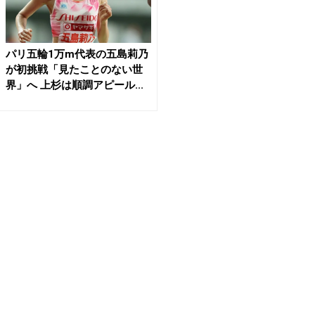
パリ五輪1万m代表の五島莉乃
が初挑戦「見たことのない世
界」へ 上杉は順調アピール...