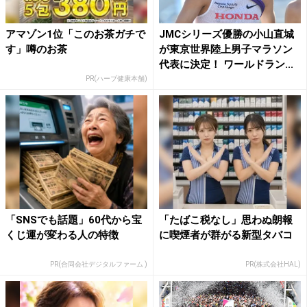
アマゾン1位「このお茶ガチで
JMCシリーズ優勝の小山直城
す」噂のお茶
が東京世界陸上男子マラソン
代表に決定！ ワールドラン...
PR(ハーブ健康本舗)
「SNSでも話題」60代から宝
「たばこ税なし」思わぬ朗報
くじ運が変わる人の特徴
に喫煙者が群がる新型タバコ
PR(合同会社デジタルファーム )
PR(株式会社HAL)