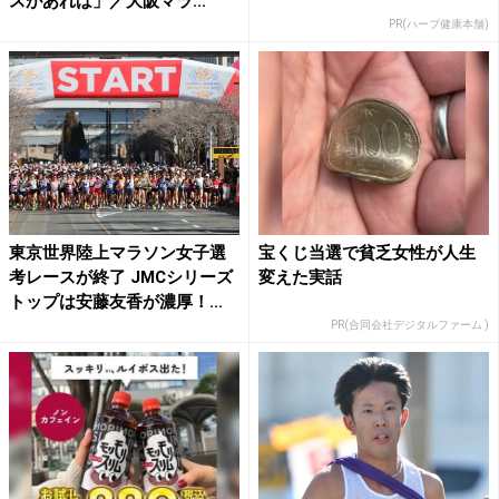
スがあれば」／大阪マラ...
PR(ハーブ健康本舗)
東京世界陸上マラソン女子選
宝くじ当選で貧乏女性が人生
考レースが終了 JMCシリーズ
変えた実話
トップは安藤友香が濃厚！...
PR(合同会社デジタルファーム )