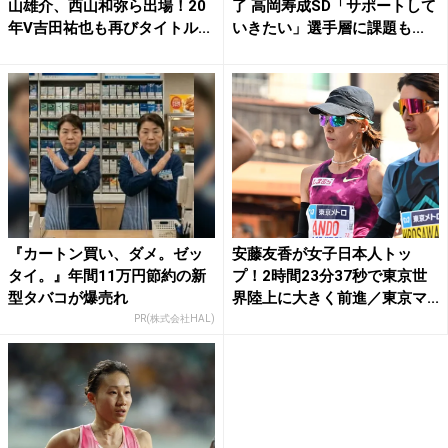
山雄介、西山和弥ら出場！20
了 高岡寿成SD「サポートして
年V吉田祐也も再びタイトル...
いきたい」選手層に課題も...
『カートン買い、ダメ。ゼッ
安藤友香が女子日本人トッ
タイ。』年間11万円節約の新
プ！2時間23分37秒で東京世
型タバコが爆売れ
界陸上に大きく前進／東京マ...
PR(株式会社HAL)