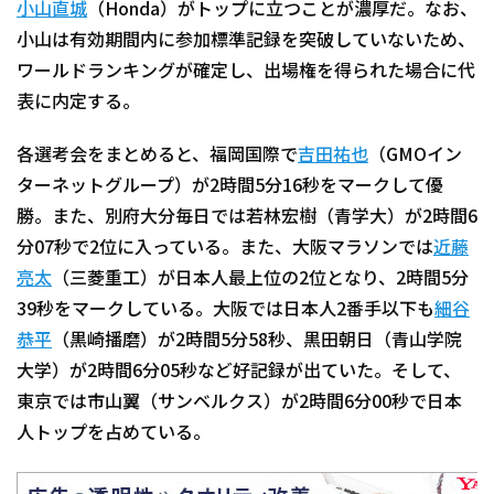
小山直城
（Honda）がトップに立つことが濃厚だ。なお、
小山は有効期間内に参加標準記録を突破していないため、
ワールドランキングが確定し、出場権を得られた場合に代
表に内定する。
各選考会をまとめると、福岡国際で
吉田祐也
（GMOイン
ターネットグループ）が2時間5分16秒をマークして優
勝。また、別府大分毎日では若林宏樹（青学大）が2時間6
分07秒で2位に入っている。また、大阪マラソンでは
近藤
亮太
（三菱重工）が日本人最上位の2位となり、2時間5分
39秒をマークしている。大阪では日本人2番手以下も
細谷
恭平
（黒崎播磨）が2時間5分58秒、黒田朝日（青山学院
大学）が2時間6分05秒など好記録が出ていた。そして、
東京では市山翼（サンベルクス）が2時間6分00秒で日本
人トップを占めている。