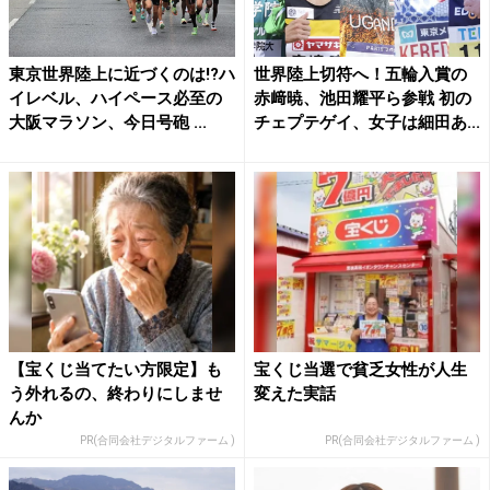
東京世界陸上に近づくのは!?ハ
世界陸上切符へ！五輪入賞の
イレベル、ハイペース必至の
赤﨑暁、池田耀平ら参戦 初の
大阪マラソン、今日号砲 ...
チェプテゲイ、女子は細田あ...
【宝くじ当てたい方限定】も
宝くじ当選で貧乏女性が人生
う外れるの、終わりにしませ
変えた実話
んか
PR(合同会社デジタルファーム )
PR(合同会社デジタルファーム )