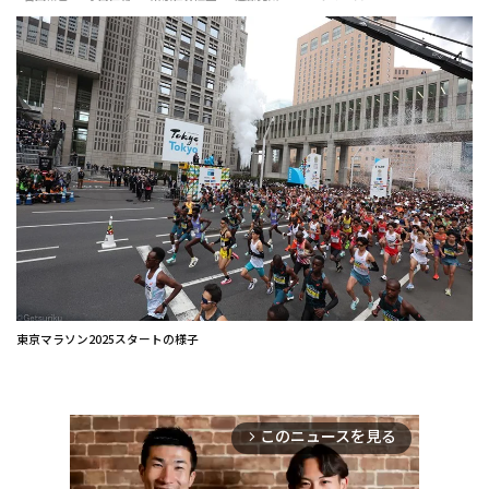
東京マラソン2025スタートの様子
このニュースを見る
arrow_forward_ios