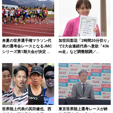
来夏の世界選手権マラソン代
加世田梨花「2時間20分切り」
表の選考会レースとなるJMC
で2大会連続代表へ意欲「43k
シリーズ第1期大会が決定 ...
m走」など調整順調／...
世界陸上代表の其田健也、西
東京世界陸上選考レースが終