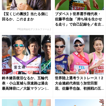
【宝くじの裏技】当たる側に
ブダペスト世界選手権代表・
回るか、このままか
佐藤早也伽 「持ち味を生かせ
る走り」で自己記録を／名古...
PR(合同会社デジタルファーム )
鈴木健吾復活なるか、五輪代
世界陸上選考ラストレース！2
表・小山直城ら浪速路は過去
大会連続代表狙う加世田梨
最高陣容に／大阪マラソン |...
花、佐藤早也伽、初挑戦の五
島...