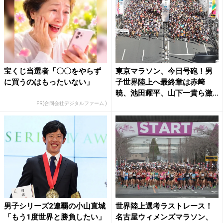
宝くじ当選者「〇〇をやらず
東京マラソン、今日号砲！男
に買うのはもったいない」
子世界陸上へ最終章は赤﨑
暁、池田耀平、山下一貴ら激
突 ...
PR(合同会社デジタルファーム )
男子シリーズ2連覇の小山直城
世界陸上選考ラストレース！
「もう1度世界と勝負したい」
名古屋ウィメンズマラソン、