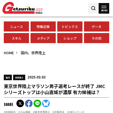
MENU
ニュース
特集記事
トピックス
データ
スキル
メディア
ショップ
その他
HOME
国内、世界陸上
2025.03.02
国内
世界陸上
東京世界陸上マラソン男子選考レースが終了 JMC
シリーズトップは小山直城が濃厚 有力候補は？
SHARE
#吉田祐也
#小山直城
#東京世界陸上
#近藤亮太
#JMCシリーズ