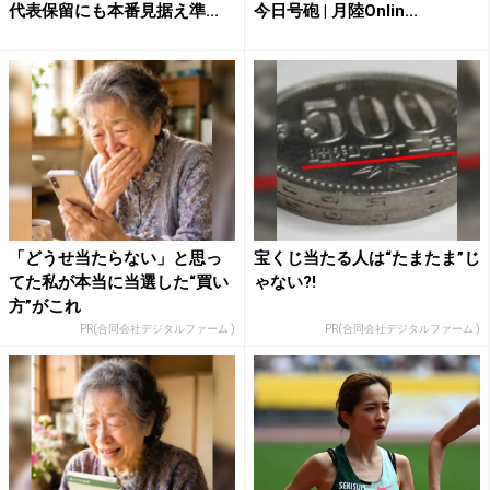
代表保留にも本番見据え準...
今日号砲 | 月陸Onlin...
「どうせ当たらない」と思っ
宝くじ当たる人は“たまたま”じ
てた私が本当に当選した“買い
ゃない?!
方”がこれ
PR(合同会社デジタルファーム )
PR(合同会社デジタルファーム )