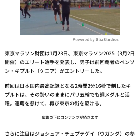
Powered by 
GliaStudios
Mute
東京マラソン財団は1月23日、東京マラソン2025（3月2日
開催）のエリート選手を発表し、男子は前回覇者のベンソ
ン・キプルト（ケニア）がエントリーした。
前回は日本国内最高記録となる2時間2分16秒で制したキ
プルトは、その勢いのままにパリ五輪でも銅メダルと活
躍。連覇を懸けて、再び東京の街を駆ける。
広告の下にコンテンツが続きます
さらに注目はジョシュア・チェプテゲイ（ウガンダ）の参