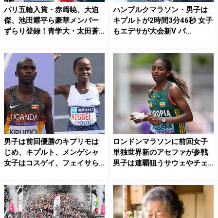
パリ五輪入賞・赤﨑暁、大迫
ハンブルクマラソン・男子は
傑、池田耀平ら豪華メンバー
キプルトが2時間3分46秒 女子
ずらり登録！青学大・太田蒼
もエデサが大会新V パ...
生...
男子は前回優勝のキプリモは
ロンドンマラソンに前回女子
じめ、キプルト、メンゲシャ
単独世界新のアセファが参戦
女子はコスゲイ、フェイサら...
男子は連覇狙うサウェやチェ...