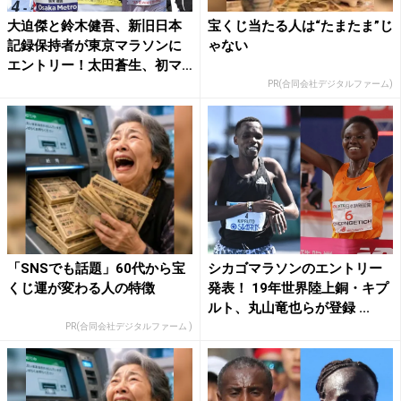
大迫傑と鈴木健吾、新旧日本
宝くじ当たる人は“たまたま”じ
記録保持者が東京マラソンに
ゃない
エントリー！太田蒼生、初マ
ラ...
PR(合同会社デジタルファーム)
「SNSでも話題」60代から宝
シカゴマラソンのエントリー
くじ運が変わる人の特徴
発表！ 19年世界陸上銅・キプ
ルト、丸山竜也らが登録 ...
PR(合同会社デジタルファーム )