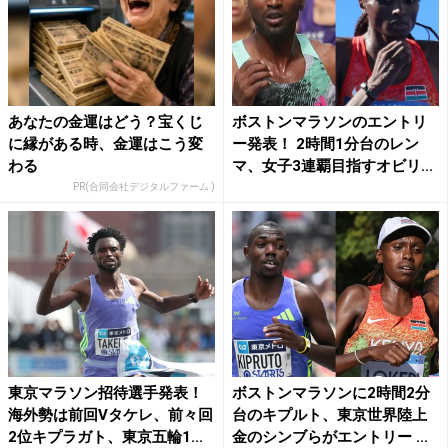
あなたの金運はどう？宝くじ
ボストンマラソンのエントリ
に縁がある時、金運はこう変
ー発表！ 2時間1分台のレン
わる
マ、女子3連覇目指すオビリ...
PR(合同会社デジタルファーム )
東京マラソン招待選手発表！
ボストンマラソンに2時間2分
海外勢は前回Vタケレ、前々回
台のキプルト、東京世界陸上
2位キプラガト、東京五輪1...
金のシンブらがエントリー ...