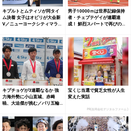
キプルトとムティソが同タイ
男子10000ｍは世界記録保持
ム決着 女子はオビリが大会新
者・チェプテゲイが連覇達
V／ニューヨークシティマラ...
成！ 鮮烈スパートで再びの...
キプチョゲが3連覇なるか 強
宝くじ当選で貧乏女性が人生
力海外勢に小山直城、赤﨑
変えた実話
暁、大迫傑が挑む／パリ五輪
D...
PR(合同会社デジタルファーム )