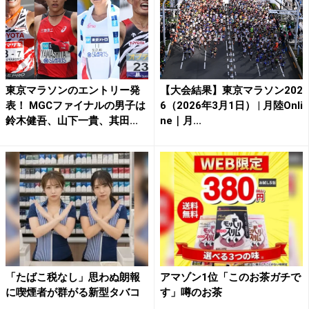
東京マラソンのエントリー発
【大会結果】東京マラソン202
表！ MGCファイナルの男子は
6（2026年3月1日） | 月陸Onli
鈴木健吾、山下一貴、其田...
ne｜月...
「たばこ税なし」思わぬ朗報
アマゾン1位「このお茶ガチで
に喫煙者が群がる新型タバコ
す」噂のお茶