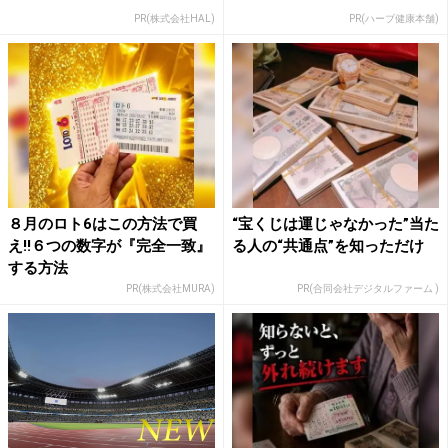
PR(株式会社HAL)
PR(ハーブ健康本舗)
８月のロト6はこの方法で買
“宝くじは運じゃなかった”当た
え!!６つの数字が『完全一致』
る人の“共通点”を知っただけ
する方法
PR(株式会社MURA)
PR(合同会社デジタルファーム )