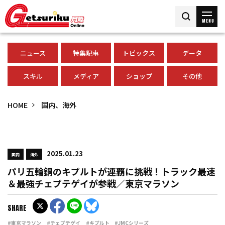
MENU
ニュース
特集記事
トピックス
データ
スキル
メディア
ショップ
その他
HOME
国内、海外
2025.01.23
国内
海外
パリ五輪銅のキプルトが連覇に挑戦！トラック最速
＆最強チェプテゲイが参戦／東京マラソン
SHARE
#東京マラソン
#チェプテゲイ
#キプルト
#JMCシリーズ