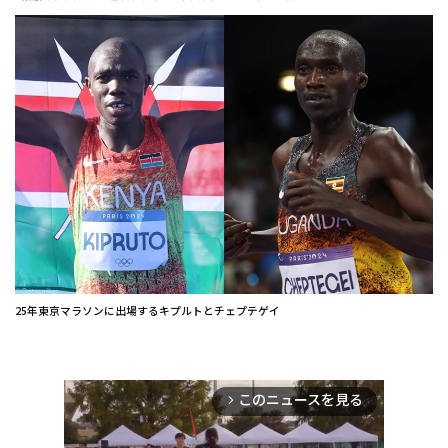
25年東京マラソンに出場するキプルトとチェプテゲイ
このニュースを見る
arrow_forward_ios