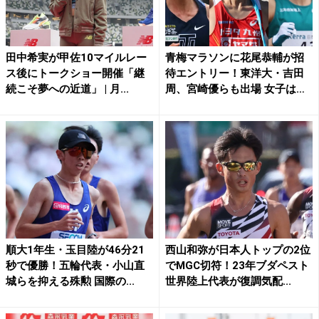
田中希実が甲佐10マイルレー
青梅マラソンに花尾恭輔が招
ス後にトークショー開催「継
待エントリー！東洋大・吉田
続こそ夢への近道」 | 月...
周、宮崎優らも出場 女子は
福...
順大1年生・玉目陸が46分21
西山和弥が日本人トップの2位
秒で優勝！五輪代表・小山直
でMGC切符！23年ブダペスト
城らを抑える殊勲 国際の...
世界陸上代表が復調気配...