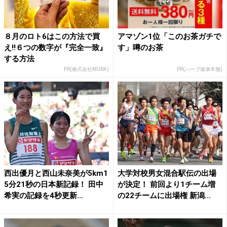
８月のロト6はこの方法で買
アマゾン1位「このお茶ガチで
え!!６つの数字が『完全一致』
す」噂のお茶
する方法
PR(株式会社MURA)
PR(ハーブ健康本舗)
西出優月と西山未奈美が5km1
大学対校男女混合駅伝の出場
5分21秒の日本新記録！ 田中
が決定！ 前回より1チーム増
希実の記録を4秒更新...
の22チームに出場権 新潟...