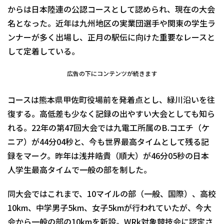
からは日本陸連の公認コースとして認められ、現在の大会
名となった。近年は九州地区の実業団選手や関東の学生ラ
ンナーが多く出場し、正月の駅伝に向けた重要なレースと
して定着している。
広告の下にコンテンツが続きます
コースは熊本県甲佐町役場前を発着点とし、緑川沿いを往
復する。高低差も少なく記録の出やすい大会としても知ら
れる。22年の第47回大会では九電工所属のB.コエチ（ケ
ニア）が44分04秒と、今も世界最高タイムとして残る記
録をマーク。昨年は浅井皓貴（順大）が46分05秒の日本
人学生最高タイムで一般の部を制した。
同大会ではこれまで、10マイルの部（一般、国際）、高校
10km、中学男子5km、女子5kmが行われていたが、今大
会から一般の部の10kmを新設。WRk対象競技会に認定さ