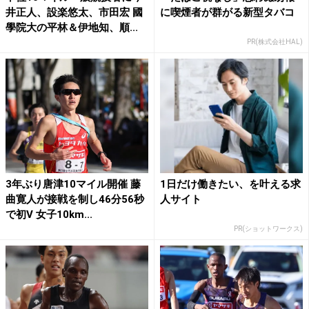
井正人、設楽悠太、市田宏 國
に喫煙者が群がる新型タバコ
學院大の平林＆伊地知、順...
PR(株式会社HAL)
3年ぶり唐津10マイル開催 藤
1日だけ働きたい、を叶える求
曲寛人が接戦を制し46分56秒
人サイト
で初V 女子10km...
PR(ショットワークス)