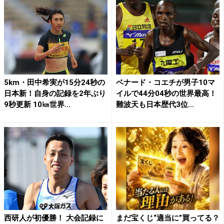
5km・田中希実が15分24秒の
ベナード・コエチが男子10マ
日本新！自身の記録を2年ぶり
イルで44分04秒の世界最高！
9秒更新 10㎞世界...
難波天も日本歴代3位...
西研人が初優勝！ 大会記録に
まだ宝くじ“適当に”買ってる？