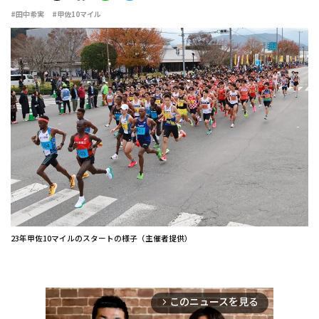
#田中希実
#甲佐10マイル
23年甲佐10マイルのスタートの様子（主催者提供）
このニュースを見る
arrow_forward_ios