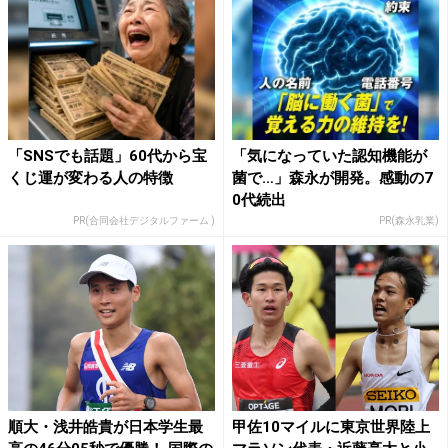
「SNSでも話題」60代から宝
「気になっていた認知機能が
くじ運が変わる人の特徴
菌で…」森永が開発。感動の7
0代続出
PR(合同会社デジタルファーム )
PR(森永乳業)
順大・浅井皓貴が日本学生最
甲佐10マイルに東京世界陸上