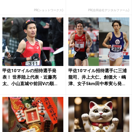
PR(ショットワークス)
PR(合同会社デジタルファーム)
甲佐10マイルの招待選手発
甲佐10マイル招待選手に三浦
表！ 世界陸上代表・近藤亮
龍司、井上大仁、創価大・嶋
太、小山直城や前回Vの順
津、女子5km田中希実ら発...
大・...