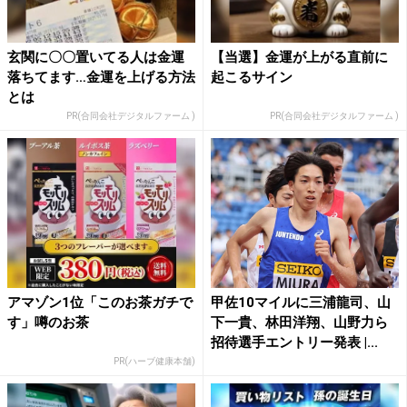
玄関に〇〇置いてる人は金運
【当選】金運が上がる直前に
落ちてます…金運を上げる方法
起こるサイン
とは
PR(合同会社デジタルファーム )
PR(合同会社デジタルファーム )
アマゾン1位「このお茶ガチで
甲佐10マイルに三浦龍司、山
す」噂のお茶
下一貴、林田洋翔、山野力ら
招待選手エントリー発表 |...
PR(ハーブ健康本舗)