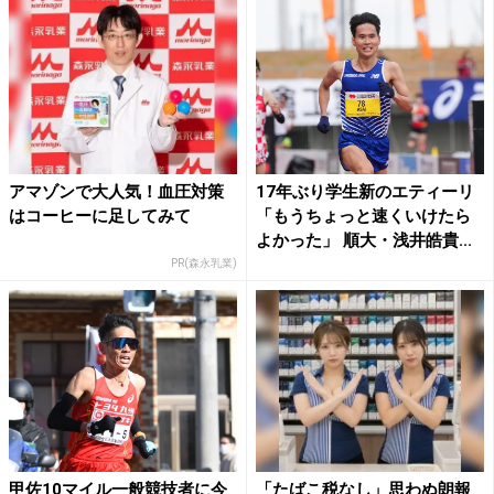
アマゾンで大人気！血圧対策
17年ぶり学生新のエティーリ
はコーヒーに足してみて
「もうちょっと速くいけたら
よかった」 順大・浅井皓貴...
PR(森永乳業)
甲佐10マイル一般競技者に今
「たばこ税なし」思わぬ朗報