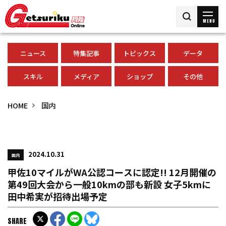
MENU
ニュース
特集記事
トピックス
データ
スキル
メディア
ショップ
その他
HOME
国内
2024.10.31
国内
甲佐10マイルがWA公認コースに認定!! 12月開催の
第49回大会から一般10kmの部も新設 女子5kmに
田中希実が招待出場予定
SHARE