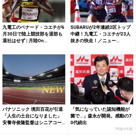
九電工のベナード・コエチが6
SUBARUが2年連続2区トップ
月30日で陸上競技部を退部も
中継！九電工・コエチが23人
退社はせず | 月陸On...
抜きの快走！／ニュー...
パナソニック 境田百花が引退
「気になっていた認知機能が
「人生の土台になりました」
菌で…」森永が開発。感動の7
安養寺俊隆監督はシニアコー...
0代続出
PR(森永乳業)