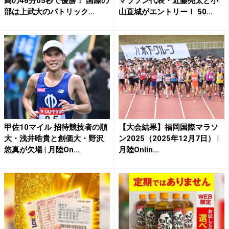
高の46分05秒で優勝！ 国際の
マラソン代表・近藤亮太と小
部は上武大のパトリック...
山直城がエントリー！ 50...
甲佐10マイル 招待競技者の順
【大会結果】福岡国際マラソ
大・浅井晧貴と創価大・野沢
ン2025（2025年12月7日） |
悠真が欠場 | 月陸On...
月陸Onlin...