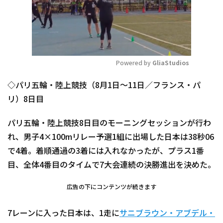
Powered by 
GliaStudios
Mute
◇パリ五輪・陸上競技（8月1日～11日／フランス・パ
リ）8日目
パリ五輪・陸上競技8日目のモーニングセッションが行わ
れ、男子4×100mリレー予選1組に出場した日本は38秒06
で4着。着順通過の3着には入れなかったが、プラス1番
目、全体4番目のタイムで7大会連続の決勝進出を決めた。
広告の下にコンテンツが続きます
7レーンに入った日本は、1走に
サニブラウン・アブデル・