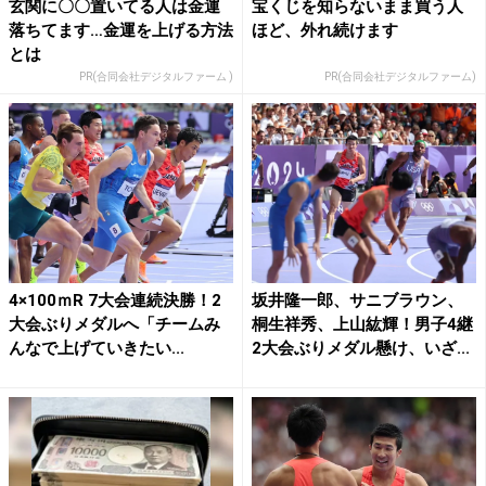
玄関に〇〇置いてる人は金運
宝くじを知らないまま買う人
落ちてます…金運を上げる方法
ほど、外れ続けます
とは
PR(合同会社デジタルファーム )
PR(合同会社デジタルファーム)
4×100ｍR 7大会連続決勝！2
坂井隆一郎、サニブラウン、
大会ぶりメダルへ「チームみ
桐生祥秀、上山紘輝！男子4継
んなで上げていきたい...
2大会ぶりメダル懸け、いざ...