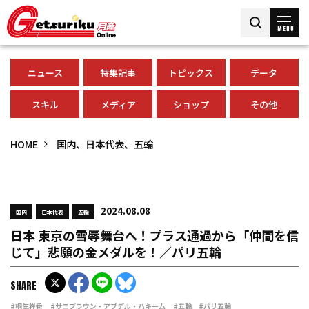
MENU
ニュース
特集記事
トピックス
データ
スキル
メディア
ショップ
その他
HOME
国内、日本代表、五輪
2024.08.08
国内
日本代表
五輪
日本 東京の雪辱舞台へ！プラス通過から「仲間を信
じて」悲願の金メダルを！／パリ五輪
SHARE
#桐生祥秀
#サニブラウン・アブデル・ハキーム
#五輪
#パリ五輪