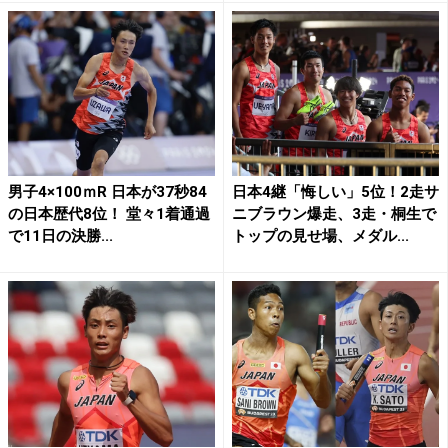
男子4×100ｍR 日本が37秒84
日本4継「悔しい」5位！2走サ
の日本歴代8位！ 堂々1着通過
ニブラウン爆走、3走・桐生で
で11日の決勝...
トップの見せ場、メダル...