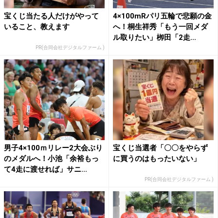
宝くじ当たる人だけがやって
4×100mRパリ五輪で悲願の金
いること、教えます
へ！桐生祥秀「もう一回メダ
ル取りたい」栁田「2走...
PR(合同会社デジタルファーム )
男子4×100ｍリレー2大会ぶり
宝くじ当選者「〇〇をやらず
のメダルへ！小池「余裕もっ
に買うのはもったいない」
て4走に渡せれば」サニ...
PR(合同会社デジタルファーム )