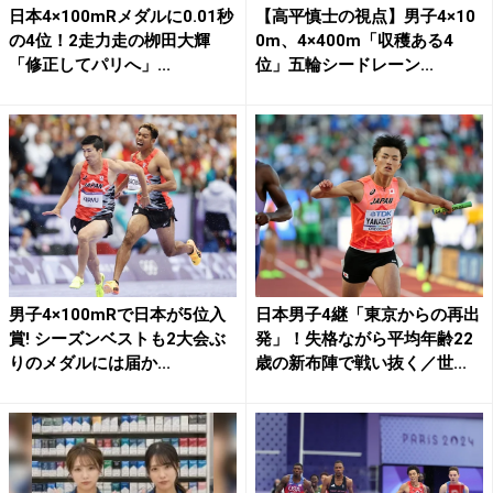
日本4×100mRメダルに0.01秒
【高平慎士の視点】男子4×10
の4位！2走力走の栁田大輝
0m、4×400m「収穫ある4
「修正してパリへ」...
位」五輪シードレーン...
男子4×100mRで日本が5位入
日本男子4継「東京からの再出
賞! シーズンベストも2大会ぶ
発」！失格ながら平均年齢22
りのメダルには届か...
歳の新布陣で戦い抜く／世...