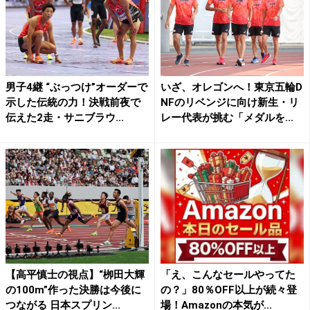
男子4継 “ぶっつけ”オーダーで
いざ、オレゴンへ！東京五輪D
示した伝統の力！決戦前夜で
NFのリベンジに向け新生・リ
伝えた2走・サニブラウ...
レー代表が挑む「メダルを...
【高平慎士の視点】“栁田大輝
「え、こんなセールやってた
の100m”作った決勝は今後に
の？」80％OFF以上が続々登
つながる 日本スプリン...
場！Amazonの本気が...