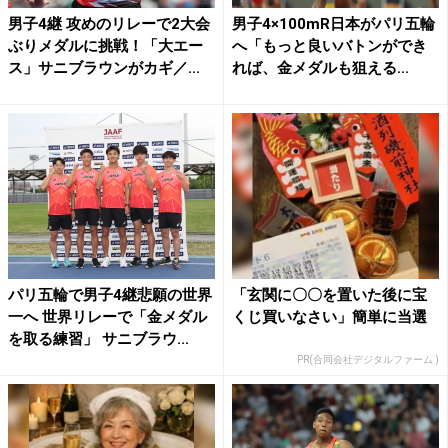
男子4継 攻めのリレーで2大会
男子4×100mR日本がパリ五輪
ぶりメダルに挑戦！「大エー
へ「もっと良いバトンができ
ス」サニブラウンがカギ／...
れば、金メダルも狙える...
パリ五輪で男子4継悲願の世界
「玄関に〇〇を置いた後に宝
一へ 世界リレーで「金メダル
くじ買いなさい」簡単に当選
を取る練習」 サニブラウ...
PR(合同会社デジタルファーム )