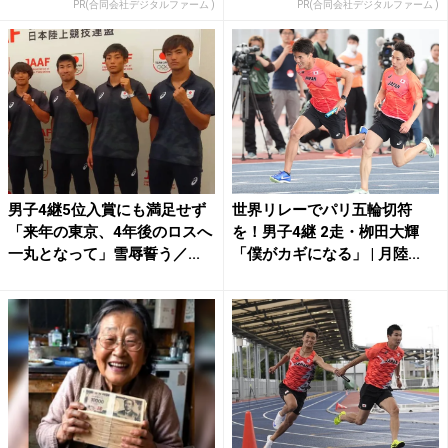
PR(合同会社デジタルファーム )
PR(合同会社デジタルファーム )
男子4継5位入賞にも満足せず
世界リレーでパリ五輪切符
「来年の東京、4年後のロスへ
を！男子4継 2走・栁田大輝
一丸となって」雪辱誓う／...
「僕がカギになる」 | 月陸...