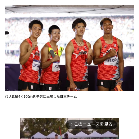
パリ五輪4×100ｍＲ予選に出場した日本チーム
このニュースを見る
arrow_forward_ios