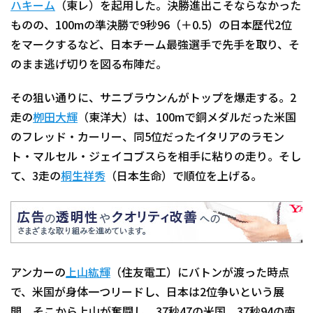
ハキーム
（東レ）を起用した。決勝進出こそならなかった
ものの、100mの準決勝で9秒96（＋0.5）の日本歴代2位
をマークするなど、日本チーム最強選手で先手を取り、そ
のまま逃げ切りを図る布陣だ。
その狙い通りに、サニブラウンんがトップを爆走する。2
走の
栁田大輝
（東洋大）は、100mで銅メダルだった米国
のフレッド・カーリー、同5位だったイタリアのラモン
ト・マルセル・ジェイコブスらを相手に粘りの走り。そし
て、3走の
桐生祥秀
（日本生命）で順位を上げる。
アンカーの
上山紘輝
（住友電工）にバトンが渡った時点
で、米国が身体一つリードし、日本は2位争いという展
開。そこから上山が奮闘し、37秒47の米国、37秒94の南