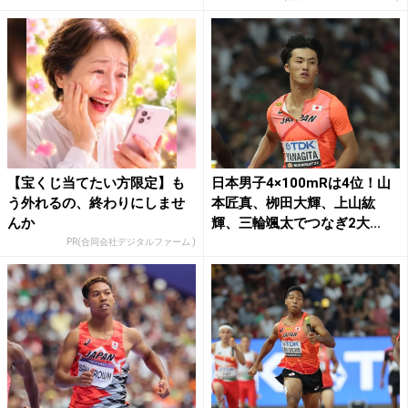
【宝くじ当てたい方限定】も
日本男子4×100mRは4位！山
う外れるの、終わりにしませ
本匠真、栁田大輝、上山紘
んか
輝、三輪颯太でつなぎ2大...
PR(合同会社デジタルファーム )