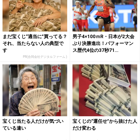
まだ宝くじ“適当に”買ってる？
男子4×100ｍR・日本が2大会
それ、当たらない人の典型で
ぶり決勝進出！パフォーマン
す
ス歴代4位の37秒71...
PR(合同会社デジタルファーム )
宝くじ当たる人だけが気づい
宝くじの“運任せ”から抜けた人
ている違い
だけ変わる