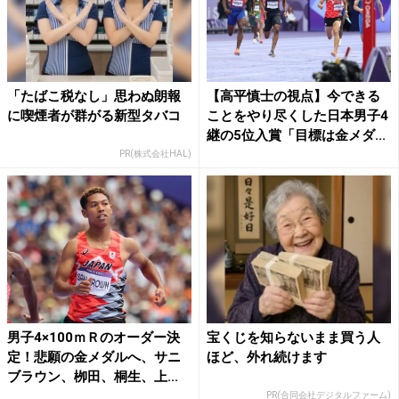
「たばこ税なし」思わぬ朗報
【高平慎士の視点】今できる
に喫煙者が群がる新型タバコ
ことをやり尽くした日本男子4
継の5位入賞「目標は金メダ...
PR(株式会社HAL)
男子4×100ｍＲのオーダー決
宝くじを知らないまま買う人
定！悲願の金メダルへ、サニ
ほど、外れ続けます
ブラウン、栁田、桐生、上...
PR(合同会社デジタルファーム)