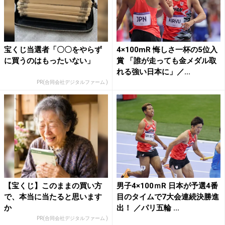
宝くじ当選者「〇〇をやらず
4×100mR 悔しさ一杯の5位入
に買うのはもったいない」
賞 「誰が走っても金メダル取
れる強い日本に」／...
PR(合同会社デジタルファーム )
【宝くじ】このままの買い方
男子4×100ｍR 日本が予選4番
で、本当に当たると思います
目のタイムで7大会連続決勝進
か
出！ ／パリ五輪 ...
PR(合同会社デジタルファーム )