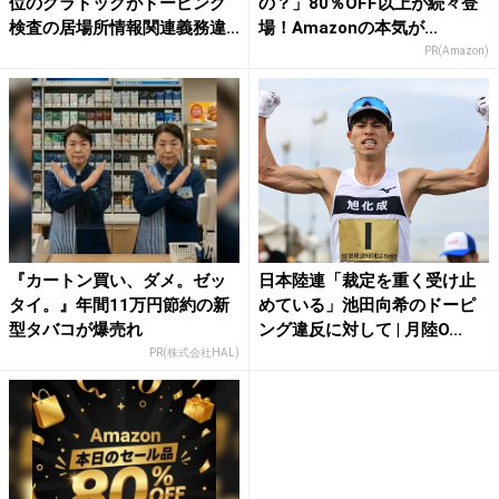
位のクラドックがドーピング
の？」80％OFF以上が続々登
検査の居場所情報関連義務違...
場！Amazonの本気が...
PR(Amazon)
『カートン買い、ダメ。ゼッ
日本陸連「裁定を重く受け止
タイ。』年間11万円節約の新
めている」池田向希のドーピ
型タバコが爆売れ
ング違反に対して | 月陸O...
PR(株式会社HAL)