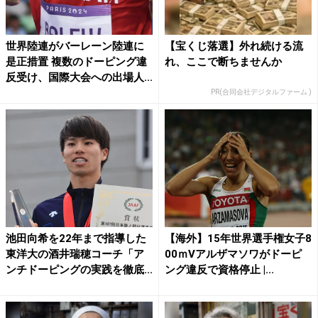
世界陸連がバーレーン陸連に
【宝くじ落選】外れ続ける流
是正措置 複数のドーピング違
れ、ここで断ちませんか
反受け、国際大会への出場人...
PR(合同会社デジタルファーム )
池田向希を22年まで指導した
【海外】15年世界選手権女子8
東洋大の酒井瑞穂コーチ「ア
00ｍVアルザマソワがドーピ
ンチドーピングの実践を徹底...
ング違反で資格停止 |...