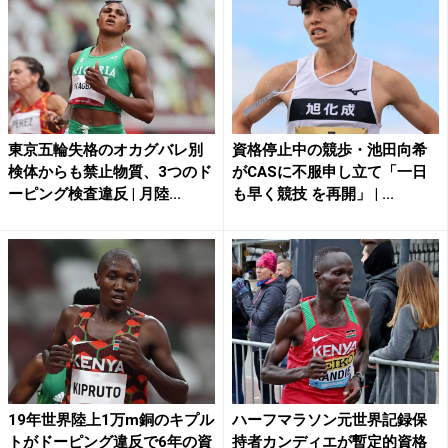
東京五輪失格のオカグバレ別
資格停止中の競歩・池田向希
検体からも禁止物質、3つのド
がCASに不服申し立て「一日
ーピング検査違反 | 月陸...
も早く競技 を再開」 | ...
19年世界陸上1万m銅のキプル
ハーフマラソン元世界記録保
トがドーピング違反で6年の資
持者カンディエが暫定的資格