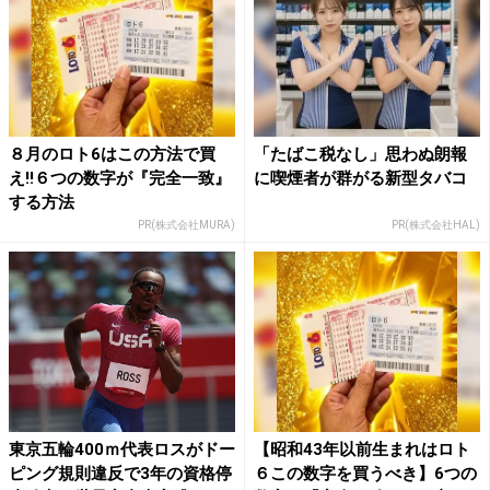
８月のロト6はこの方法で買
「たばこ税なし」思わぬ朗報
え!!６つの数字が『完全一致』
に喫煙者が群がる新型タバコ
する方法
PR(株式会社MURA)
PR(株式会社HAL)
東京五輪400ｍ代表ロスがドー
【昭和43年以前生まれはロト
ピング規則違反で3年の資格停
６この数字を買うべき】6つの