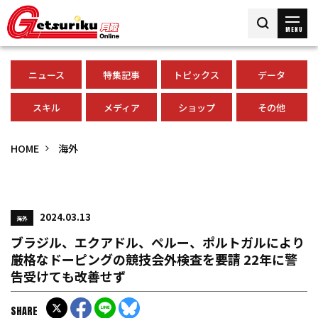
MENU
ニュース
特集記事
トピックス
データ
スキル
メディア
ショップ
その他
HOME
海外
2024.03.13
海外
ブラジル、エクアドル、ペルー、ポルトガルにより
厳格なドーピングの競技会外検査を要請 22年に警
告受けても改善せず
SHARE