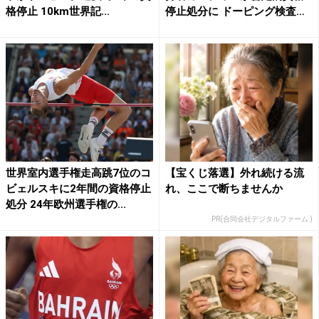
格停止 10km世界記...
停止処分に ドーピング検査
の...
世界室内選手権走高跳7位のコ
【宝くじ落選】外れ続ける流
ビェルスキに2年間の資格停止
れ、ここで断ちませんか
処分 24年欧州選手権の...
PR(合同会社デジタルファーム )