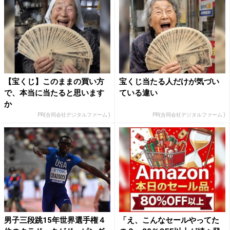
【宝くじ】このままの買い方
宝くじ当たる人だけが気づい
で、本当に当たると思います
ている違い
か
PR(合同会社デジタルファーム )
PR(合同会社デジタルファーム )
男子三段跳15年世界選手権４
「え、こんなセールやってた