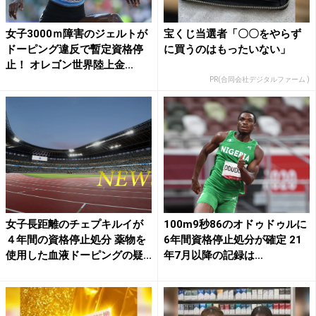
女子3000ｍ障害のジェルトが
宝くじ当選者「〇〇をやらず
ドーピング違反で暫定資格停
に買うのはもったいない」
止！ オレゴン世界陸上金...
PR(合同会社デジタルファーム )
女子長距離のチェプキルイが
100m9秒86のオドゥドゥルに
４年間の資格停止処分 薬物を
6年間資格停止処分が確定 21
使用した血液ドーピングの疑...
年7月以降の記録は...