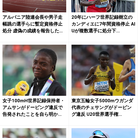
アルバニア陸連会長や男子走
20年にハーフ世界記録樹立の
幅跳の選手らに暫定資格停止
カンディエに7年間資格停止 AI
処分 虚偽の成績を報告した
Uが複数選手に処分下...
行...
女子100mH世界記録保持者・
東京五輪女子5000mウガンダ
アムサンがドーピング違反で
代表のチェサングがドーピン
告発されたことを自ら明か...
グ違反 U20世界選手権...