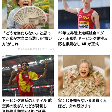
「どうせ当たらない」と思っ
22年世界陸上走幅跳金メダ
てた私が本当に当選した“買い
ル・王嘉男 ドーピング陽性反
方”がこれ
応も嫌疑なし AIUが正式...
PR(合同会社デジタルファーム )
ドーピング違反のカティル 航
宝くじを知らないまま買う人
空券の改ざんなどが発覚し、
ほど、外れ続けます
資格停止期間が4年に延長 ...