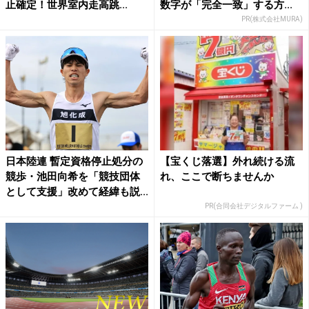
止確定！世界室内走高跳...
数字が「完全一致」する方...
PR(株式会社MURA)
日本陸連 暫定資格停止処分の
【宝くじ落選】外れ続ける流
競歩・池田向希を「競技団体
れ、ここで断ちませんか
として支援」改めて経緯も説...
PR(合同会社デジタルファーム )