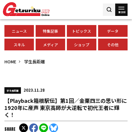
MENU
ニュース
特集記事
トピックス
データ
スキル
メディア
ショップ
その他
HOME
学生長距離
2023.11.28
学生長距離
【Playback箱根駅伝】第1回／金栗四三の思い形に
1920年に産声 東京高師が大逆転で初代王者に輝
く！
SHARE