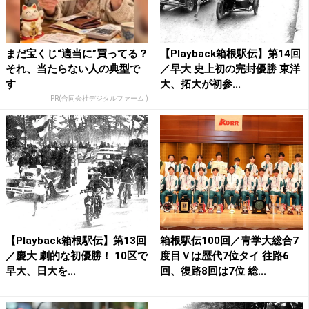
まだ宝くじ“適当に”買ってる？
【Playback箱根駅伝】第14回
それ、当たらない人の典型で
／早大 史上初の完封優勝 東洋
す
大、拓大が初参...
PR(合同会社デジタルファーム )
【Playback箱根駅伝】第13回
箱根駅伝100回／青学大総合7
／慶大 劇的な初優勝！ 10区で
度目Ｖは歴代7位タイ 往路6
早大、日大を...
回、復路8回は7位 総...