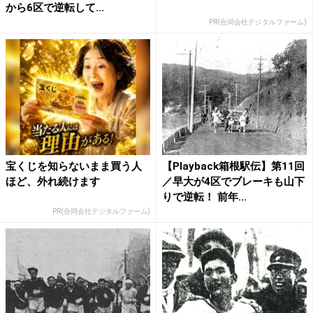
から6区で逆転して...
PR(合同会社デジタルファーム)
宝くじを知らないまま買う人
【Playback箱根駅伝】第11回
ほど、外れ続けます
／早大が4区でブレーキも山下
りで逆転！ 前年...
PR(合同会社デジタルファーム)