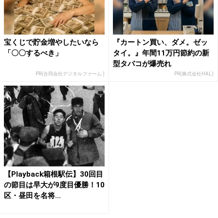
宝くじで貯金増やしたいなら
『カートン買い、ダメ。ゼッ
「〇〇するべき」
タイ。』年間11万円節約の新
型タバコが爆売れ
PR(合同会社デジタルファーム )
PR(株式会社HAL)
【Playback箱根駅伝】30回目
の節目は早大が9度目優勝！10
区・昼田を名将...