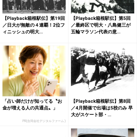
【Playback箱根駅伝】第19回
【Playback箱根駅伝】第5回
／日大が無敵の４連覇！2位フ
／最終区で明大・八島健三が
ィニッシュの明大...
五輪マラソン代表の意...
「占い師だけが知ってる〝お
【Playback箱根駅伝】第8回
金が増える人の共通点〟」
／4月開催で出場は5校のみ 早
大がスケート部・...
PR(合同会社デジタルファーム )