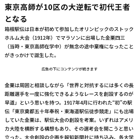
東京高師が10区の大逆転で初代王者
となる
箱根駅伝は日本が初めて参加したオリンピックのストック
ホルム大会（1912年）でマラソンに出場した金栗四三
（当時・東京高師在学中）が無念の途中棄権になったこと
がきっかけで誕生した。
広告の下にコンテンツが続きます
金栗は周囲と相談しながら「世界と対抗するには多くの長
距離選手を一度に強化できるようなレースを創設するのが
早道」という思いを持つ。1917年4月に行われた“初”の駅
伝「東京奠都五十年奉祝・東海道駅伝徒歩競走」にも出場
していた金栗は、駅伝大会の創設を考案。いずれはアメリ
カ大陸を横断する構想もあり、その選考会を開こうと思い
立った。大会創設の企画を報知新聞社に持ち込み、各大学