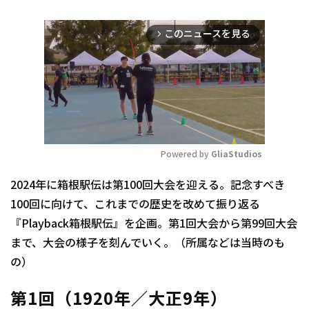
このニュースを見る
arrow_forward_ios
Powered by 
GliaStudios
Mute
2024年に箱根駅伝は第100回大会を迎える。記念すべき
100回に向けて、これまでの歴史を改めて振り返る
『Playback箱根駅伝』を企画。第1回大会から第99回大会
まで、大会の様子を刻んでいく。（所属などは当時のも
の）
第1回（1920年／大正9年）