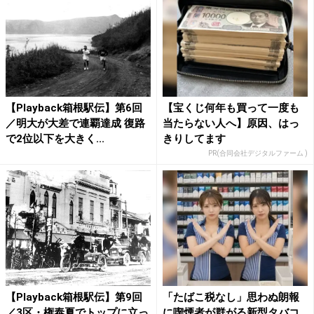
【Playback箱根駅伝】第6回
【宝くじ何年も買って一度も
／明大が大差で連覇達成 復路
当たらない人へ】原因、はっ
で2位以下を大きく...
きりしてます
PR(合同会社デジタルファーム )
【Playback箱根駅伝】第9回
「たばこ税なし」思わぬ朗報
／3区・権泰夏でトップに立っ
に喫煙者が群がる新型タバコ