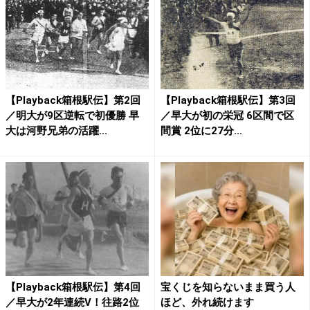
【Playback箱根駅伝】第2回
【Playback箱根駅伝】第3回
／明大が9区逆転で初優勝 早
／早大が初の栄冠 6区間で区
大は河野兄弟の活躍...
間賞 2位に27分...
【Playback箱根駅伝】第4回
宝くじを知らないまま買う人
／早大が2年連続V！往路2位
ほど、外れ続けます