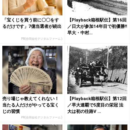
「宝くじを買う前に〇〇をす
【Playback箱根駅伝】第16回
るだけです」7億当選者が続出
／日大が参加14年目で初優勝!!
早大・中村...
PR(合同会社デジタルファーム )
売り場じゃ教えてくれない！
【Playback箱根駅伝】第12回
当たる人だけがやってる宝く
／早大連覇で5度目の栄冠 法
じの習慣
大は初の往路V ...
PR(合同会社デジタルファーム )