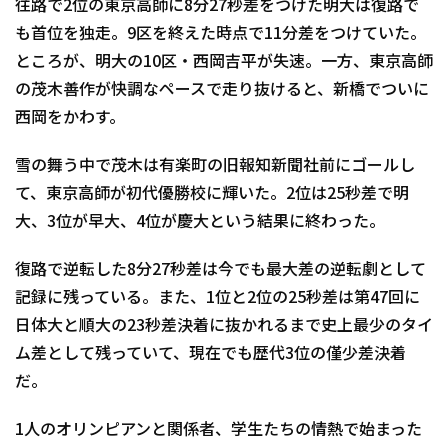
往路で2位の東京高師に8分27秒差をつけた明大は復路で
も首位を独走。9区を終えた時点で11分差をつけていた。
ところが、明大の10区・西岡吉平が失速。一方、東京高師
の茂木善作が快調なペースで走り抜けると、新橋でついに
西岡をかわす。
雪の舞う中で茂木は有楽町の旧報知新聞社前にゴールし
て、東京高師が初代優勝校に輝いた。2位は25秒差で明
大、3位が早大、4位が慶大という結果に終わった。
復路で逆転した8分27秒差は今でも最大差の逆転劇として
記録に残っている。また、1位と2位の25秒差は第47回に
日体大と順大の23秒差決着に抜かれるまで史上最少のタイ
ム差として残っていて、現在でも歴代3位の僅少差決着
だ。
1人のオリンピアンと関係者、学生たちの情熱で始まった