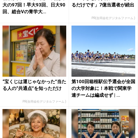
大の97回！早大93回、日大90
るだけです」7億当選者が続出
回、総合Vの青学大...
PR(合同会社デジタルファーム )
“宝くじは運じゃなかった”当た
第100回箱根駅伝予選会が全国
る人の“共通点”を知っただけ
の大学対象に！本戦で関東学
連チームは編成せず | ...
PR(合同会社デジタルファーム )