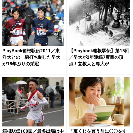
PlayBack箱根駅伝2011／東
【Playback箱根駅伝】第15回
洋大との一騎打ち制した早大
／早大が2年連続7度目の頂
が18年ぶりの栄冠...
点！立教大と専大が...
箱根駅伝100回／最多出場は中
「宝くじを買う前に〇〇をす