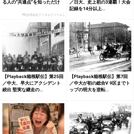
る人の“共通点”を知っただけ
／日大、史上初の3連覇！大会
記録を14分以上...
PR(合同会社デジタルファーム )
【Playback箱根駅伝】第25回
【Playback箱根駅伝】第7回
／中大、早大にアクシデント
／中大が初の総合V 9区までト
続出 堅実な継走の...
ップの明大を逆転...