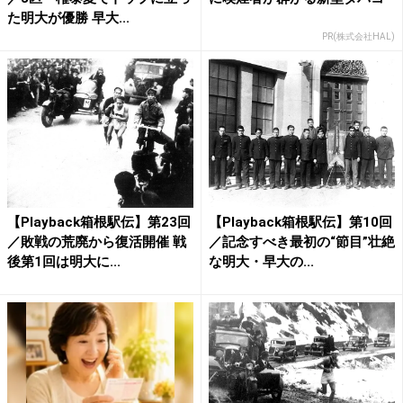
た明大が優勝 早大...
PR(株式会社HAL)
【Playback箱根駅伝】第23回
【Playback箱根駅伝】第10回
／敗戦の荒廃から復活開催 戦
／記念すべき最初の“節目”壮絶
後第1回は明大に...
な明大・早大の...