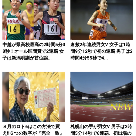
中越が県高校最高の2時間5分3
倉敷2年連続男女V 女子は1時
8秒！オール区間賞で2連覇 女
間9分12秒で初の連覇 男子は2
子は新潟明訓が首位譲...
時間4分55秒で4...
８月のロト6はこの方法で買
札幌山の手が男女V 男子は2時
え!!６つの数字が『完全一致』
間5分14秒で6連覇、初出場の