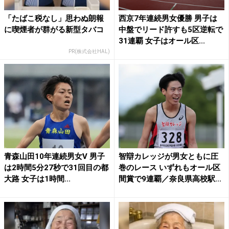
「たばこ税なし」思わぬ朗報
西京7年連続男女優勝 男子は
に喫煙者が群がる新型タバコ
中盤でリード許すも5区逆転で
31連覇 女子はオール区...
PR(株式会社HAL)
青森山田10年連続男女V 男子
智辯カレッジが男女ともに圧
は2時間5分27秒で31回目の都
巻のレース いずれもオール区
大路 女子は1時間...
間賞で9連覇／奈良県高校駅...