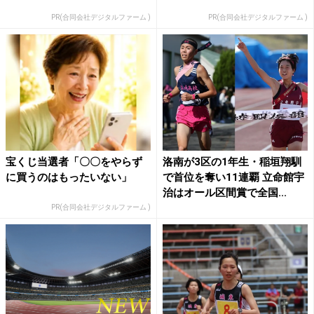
PR(合同会社デジタルファーム )
PR(合同会社デジタルファーム )
宝くじ当選者「〇〇をやらず
洛南が3区の1年生・稲垣翔馴
に買うのはもったいない」
で首位を奪い11連覇 立命館宇
治はオール区間賞で全国...
PR(合同会社デジタルファーム )