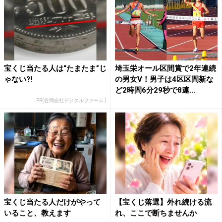
宝くじ当たる人は“たまたま”じ
埼玉栄オール区間賞で2年連続
ゃない?!
の男女V！男子は4区区間新な
ど2時間6分29秒で8連...
PR(合同会社デジタルファーム )
宝くじ当たる人だけがやって
【宝くじ落選】外れ続ける流
いること、教えます
れ、ここで断ちませんか