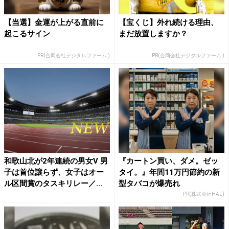
【当選】金運が上がる直前に
【宝くじ】外れ続ける理由、
起こるサイン
まだ放置しますか？
PR(合同会社デジタルファーム )
PR(合同会社デジタルファーム )
和歌山北が2年連続の男女V 男
『カートン買い、ダメ。ゼッ
子は首位譲らず、女子はオー
タイ。』年間11万円節約の新
ル区間賞のタスキリレー／...
型タバコが爆売れ
PR(株式会社HAL)