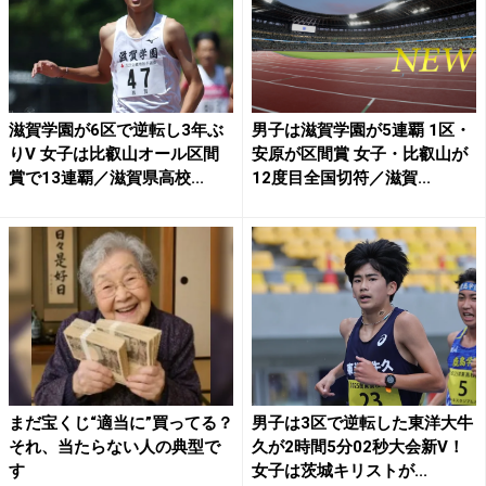
滋賀学園が6区で逆転し3年ぶ
男子は滋賀学園が5連覇 1区・
りV 女子は比叡山オール区間
安原が区間賞 女子・比叡山が
賞で13連覇／滋賀県高校...
12度目全国切符／滋賀...
まだ宝くじ“適当に”買ってる？
男子は3区で逆転した東洋大牛
それ、当たらない人の典型で
久が2時間5分02秒大会新V！
す
女子は茨城キリストが...