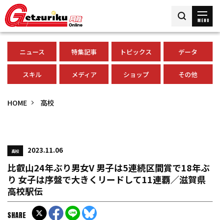
MENU
ニュース
特集記事
トピックス
データ
スキル
メディア
ショップ
その他
HOME
高校
2023.11.06
高校
比叡山24年ぶり男女V 男子は5連続区間賞で18年ぶ
り 女子は序盤で大きくリードして11連覇／滋賀県
高校駅伝
SHARE