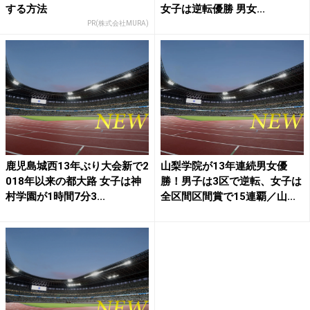
する方法
女子は逆転優勝 男女...
PR(株式会社MURA)
鹿児島城西13年ぶり大会新で2
山梨学院が13年連続男女優
018年以来の都大路 女子は神
勝！男子は3区で逆転、女子は
村学園が1時間7分3...
全区間区間賞で15連覇／山...