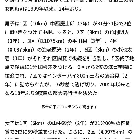
を譲らず1時間14分56秒で11年連続で制した。比叡山の男
女同時Vは1999年以来、24年ぶり。
男子は1区（10km）中西慶士郎（3年）が31分31秒で2位
に8秒差をつけて中継。すると、2区（3km）の竹村明人
（3年）、3区（8.1075km）の平田碧（3年）、4区
（8.0875km）の海老原光（2年）、5区（3km）の小池太
壱（3年）がそれぞれ区間賞で後続を引き離し、5区終了地
点で後続に1分18秒差をつける。6区から2位の滋賀学園に
猛追され、7区ではインターハイ800m王者の落合晃（2
年）に詰められたが、16秒差で逃げ切り、2005年以来と
なる18年ぶり9度目の都大路行きを決めた。
広告の下にコンテンツが続きます
女子は1区（6km）の山中彩愛（2年）が21分00秒の区間
賞で2位に59秒差をつけた。さらに、2区（4.0975km）の