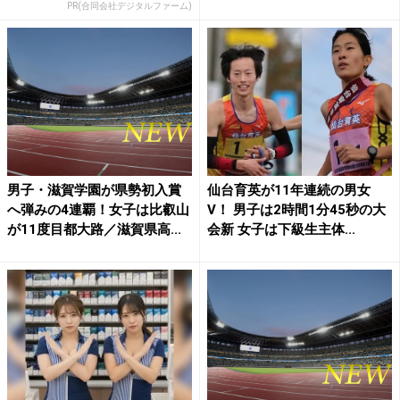
PR(合同会社デジタルファーム)
男子・滋賀学園が県勢初入賞
仙台育英が11年連続の男女
へ弾みの4連覇！女子は比叡山
V！ 男子は2時間1分45秒の大
が11度目都大路／滋賀県高...
会新 女子は下級生主体...