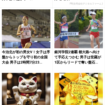
PR(合同会社デジタルファーム )
今治北が初の男女V！女子は序
銀河学院2連覇 都大路へ向け
盤からトップを守り初の全国
て手応えつかむ 男子は世羅が
大会 男子は2時間7分23...
1区からリードで奪い盤石...