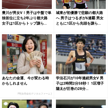
豊川が男女V！男子は中盤で単
城東が初優勝で悲願の都大路
独首位に立ち2年ぶり都大路
へ 男子はつるぎが6連覇 男女
女子は1区からトップ譲ら...
ともに1区から先頭を譲ら...
あなたの金運、今が変わる時
学法石川が10年連続男女V 男
かもしれません
子は2時間2分58秒！ 1区増子
陽太が圧巻の28分...
PR(合同会社デジタルファーム )