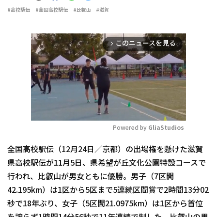
#高校駅伝
#全国高校駅伝
#比叡山
#滋賀
このニュースを見る
arrow_forward_ios
Powered by 
GliaStudios
Mute
全国高校駅伝（12月24日／京都）の出場権を懸けた滋賀
県高校駅伝が11月5日、県希望が丘文化公園特設コースで
行われ、比叡山が男女ともに優勝。男子（7区間
42.195km）は1区から5区まで5連続区間賞で2時間13分02
秒で18年ぶり、女子（5区間21.0975km）は1区から首位