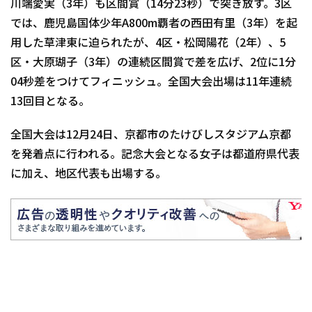
川端愛実（3年）も区間賞（14分23秒）で突き放す。3区
では、鹿児島国体少年A800m覇者の西田有里（3年）を起
用した草津東に迫られたが、4区・松岡陽花（2年）、5
区・大原瑚子（3年）の連続区間賞で差を広げ、2位に1分
04秒差をつけてフィニッシュ。全国大会出場は11年連続
13回目となる。
全国大会は12月24日、京都市のたけびしスタジアム京都
を発着点に行われる。記念大会となる女子は都道府県代表
に加え、地区代表も出場する。