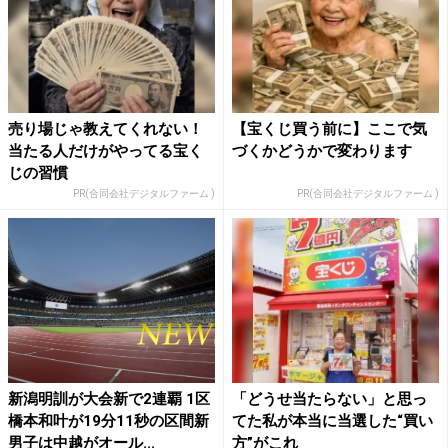
売り場じゃ教えてくれない！
【宝くじ買う前に】ここで気
当たる人だけがやってる宝く
づくかどうかで変わります
じの習慣
PR(合同会社デジタルファーム )
PR(合同会社デジタルファーム )
新潟明訓が大会新で2連覇 1区
「どうせ当たらない」と思っ
橋本和叶が19分11秒の区間新
てた私が本当に当選した“買い
男子は中越がオール...
方”がこれ