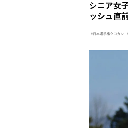
シニア女子
海外
五輪
ッシュ直
好記録
大会結果
#日本選手権クロカン