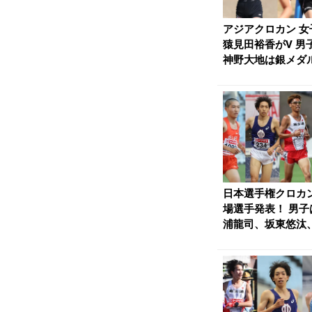
アジアクロカン 女
猿見田裕香がV 男
神野大地は銀メダル 
陸Onli...
日本選手権クロカ
場選手発表！ 男子
浦龍司、坂東悠汰
岡大翔ら 女子は前..