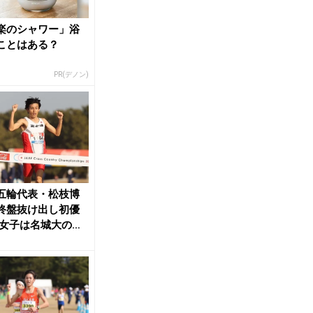
楽のシャワー」浴
ことはある？
PR(デノン)
五輪代表・松枝博
終盤抜け出し初優
 女子は名城大の小
がV／日本選...