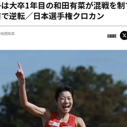
は大卒1年目の和田有菜が混戦を制
日本学連加盟大学
前で逆転／日本選手権クロカン
#和田有菜
SHARE