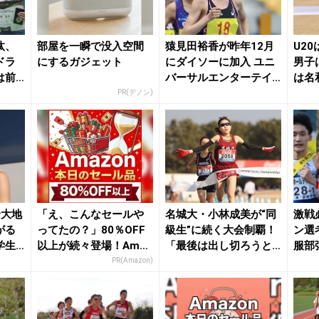
汰、
部屋を一瞬で没入空間
猿見田裕香が昨年12月
U2
ドラ
にするガジェット
にダイソーに加入 ユニ
男子
は前
バーサルエンターテイ
は名
...
ンメントから移籍...
つ／日
PR(デノン)
野大地
「え、こんなセールや
名城大・小林成美が“同
激戦
がる
ってたの？」80％OFF
級生”に続く大会制覇！
ン選
学生
以上が続々登場！Amaz
「最後は出し切ろうと
服部
..
onの本気が...
思って走りました...
20は
PR(Amazon)