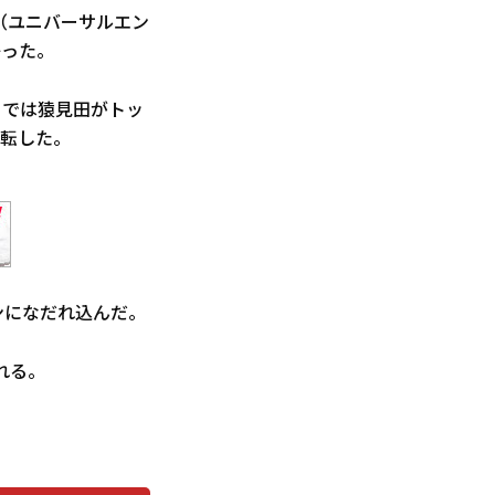
（ユニバーサルエン
争った。
りでは猿見田がトッ
逆転した。
ンになだれ込んだ。
れる。