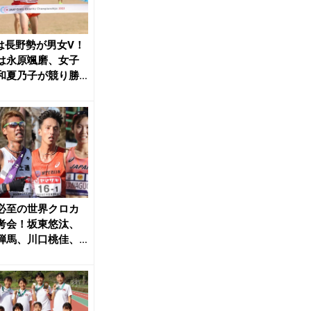
0は長野勢が男女V！
は永原颯磨、女子
和夏乃子が競り勝
本選手権ク...
必至の世界クロカ
考会！坂東悠汰、
弾馬、川口桃佳、U
折田、永原ら...