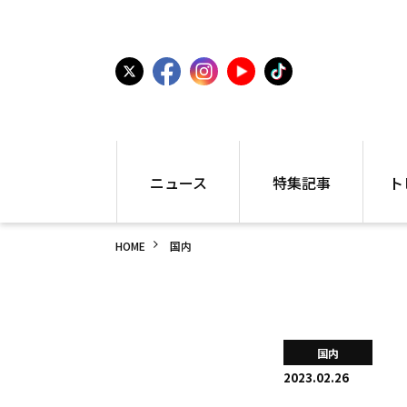
ニュース
特集記事
ト
国内
世界陸上
シュー
HOME
国内
駅伝
特集
インフ
箱根駅伝
学生長距離
編集部
大学
高校・中学
PR
高校
アラカルト
アイテ
国内
中学
プレゼ
2023.02.26
世界陸上
日本代表