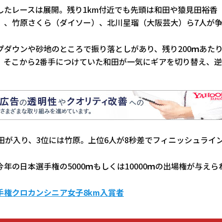
したレースは展開。残り1km付近でも先頭は和田や猿見田裕香
）、竹原さくら（ダイソー）、北川星瑠（大阪芸大）ら7人が
プダウンや砂地のところで振り落としがあり、残り200ｍあた
、そこから2番手につけていた和田が一気にギアを切り替え、
見田が入り、3位には竹原。上位6人が8秒差でフィニッシュライ
年の日本選手権の5000ｍもしくは10000ｍの出場権が与えら
手権クロカンシニア女子8km入賞者