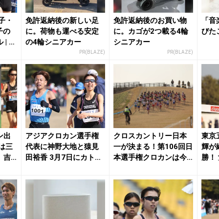
子・
免許返納後の新しい足
免許返納後のお買い物
「音
子の
に。荷物も運べる安定
に。カゴが2つ載る4輪
びた
| 月
の4輪シニアカー
シニアカー
PR(BLAZE)
PR(BLAZE)
ン出
アジアクロカン選手権
クロスカントリー日本
東京
は三
代表に神野大地と猿見
一が決まる！第106回日
輝が
、吉
田裕香 3月7日にカトマ
本選手権クロカンは今
勝！
.
ンズで開催 | ...
日12:50スタ...
林成美