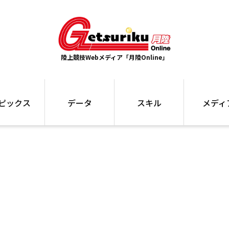
陸上競技Webメディア「月陸Online」
ピックス
データ
スキル
メディ
ズ
ランキング
トレーニング
インタビュー
ォ
最高記録
お役立ち情報
大会ギャラリ
コラム
世界大会
箱根駅伝
国内大会
写真記事
ム
駅伝データ
ント
選手名鑑
スケジュール
関連リンク