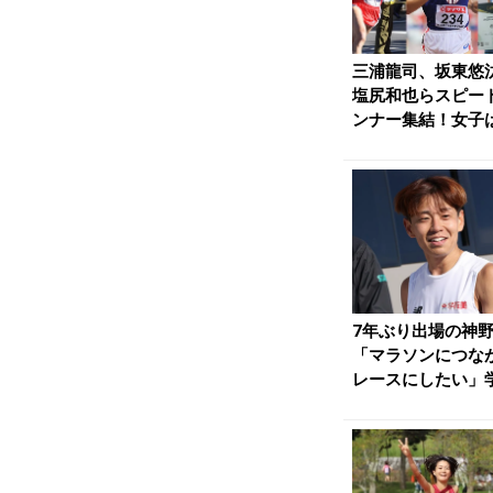
三浦龍司、坂東悠
塩尻和也らスピー
ンナー集結！女子
回2位の猿見田、前々
7年ぶり出場の神
「マラソンにつな
レースにしたい」
の北川星瑠、幸田萌.