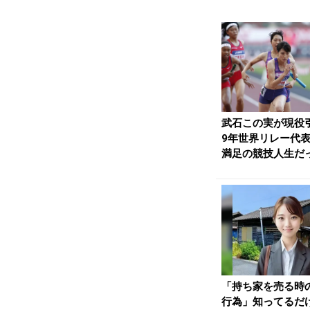
武石この実が現役引
9年世界リレー代
満足の競技人生だ
た」 | 月陸O...
「持ち家を売る時
行為」知ってるだ