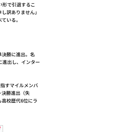
い形で引退するこ
申し訳ありません」
べている。
中準決勝に進出。名
に進出し、インター
目指すマイルメンバ
レー決勝進出（失
も高校歴代6位にラ