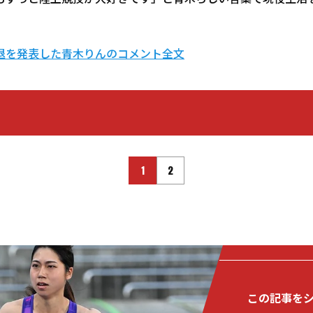
退を発表した青木りんのコメント全文
1
2
この記事を