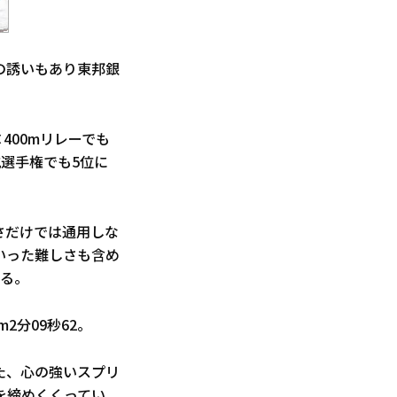
の誘いもあり東邦銀
400mリレーでも
選手権でも5位に
さだけでは通用しな
いった難しさも含め
いる。
m2分09秒62。
た、心の強いスプリ
を締めくくってい