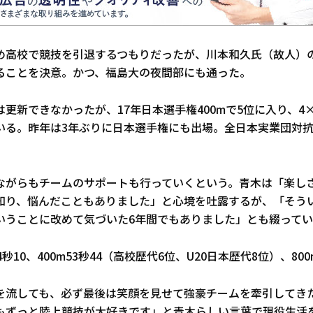
め高校で競技を引退するつもりだったが、川本和久氏（故人）
ることを決意。かつ、福島大の夜間部にも通った。
更新できなかったが、17年日本選手権400mで5位に入り、4×
いる。昨年は3年ぶりに日本選手権にも出場。全日本実業団対抗
ながらもチームのサポートも行っていくという。青木は「楽し
知り、悩んだこともありました」と心境を吐露するが、「そう
いうことに改めて気づいた6年間でもありました」とも綴って
4秒10、400m53秒44（高校歴代6位、U20日本歴代8位）、800
を流しても、必ず最後は笑顔を見せて強豪チームを牽引してき
もずっと陸上競技が大好きです」と青木らしい言葉で現役生活