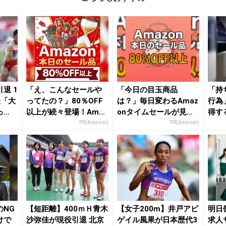
退 1
「え、こんなセールや
「今日の目玉商品
「持
表「大
ってたの？」80％OFF
は？」毎日変わるAmaz
行為
っ
以上が続々登場！Amaz
onタイムセールが見逃
得す
onの本気が...
せない
PR(Amazon)
PR(Amazon)
のNG
【短距離】400ｍＨ青木
【女子200m】井戸アビ
明日
けで
沙弥佳が現役引退 北京
ゲイル風果が日本歴代3
求人