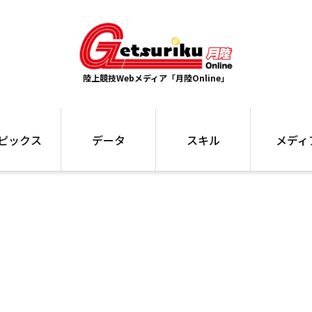
陸上競技Webメディア「月陸Online」
ピックス
データ
スキル
メディ
ズ
ランキング
トレーニング
インタビュー
ォ
最高記録
お役立ち情報
大会ギャラリ
コラム
世界大会
箱根駅伝
国内大会
写真記事
ム
駅伝データ
ント
選手名鑑
スケジュール
関連リンク