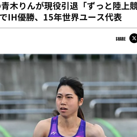
の青木りんが現役引退「ずっと陸上
日本学連加盟大学
mでIH優勝、15年世界ユース代表
SHARE