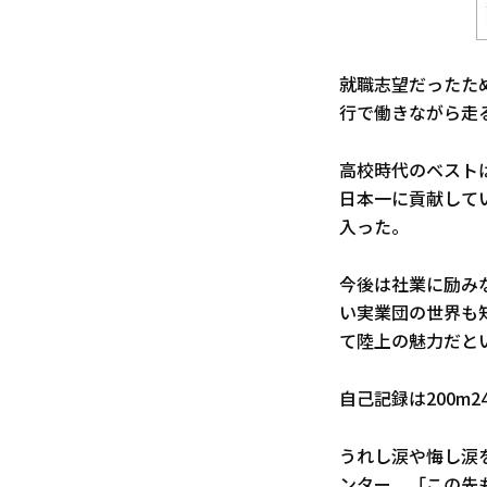
就職志望だったた
行で働きながら走
高校時代のベストは
日本一に貢献して
入った。
今後は社業に励み
い実業団の世界も
て陸上の魅力だと
自己記録は200m2
うれし涙や悔し涙
ンター。「この先