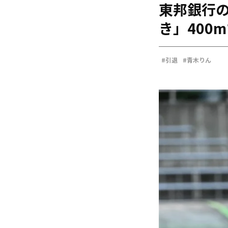
東邦銀行
海外
五輪
き」400
好記録
大会結果
#引退
#青木りん