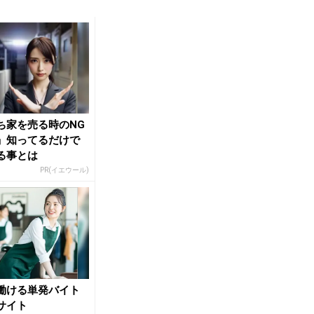
ち家を売る時のNG
」知ってるだけで
る事とは
PR(イエウール)
働ける単発バイト
サイト