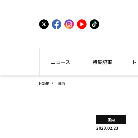
ニュース
特集記事
ト
国内
世界陸上
シュー
HOME
国内
駅伝
特集
インフ
箱根駅伝
学生長距離
編集部
大学
高校・中学
PR
高校
アラカルト
アイテ
国内
中学
プレゼ
2023.02.23
世界陸上
日本代表