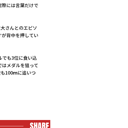
実際には言葉だけで
末大さんとのエピソ
すが背中を押してい
ルでも3位に食い込
ではメダルを狙って
も100ｍに追いつ
SHARE