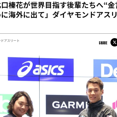
口榛花が世界目指す後輩たちへ“金
日本学連加盟大学
めに海外に出て」ダイヤモンドアス
ンドアスリート
SHARE