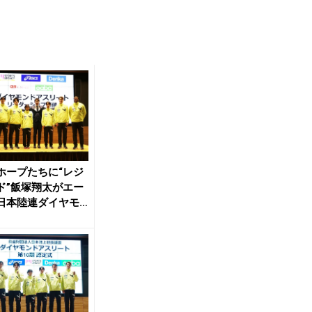
ホープたちに“レジ
ド”飯塚翔太がエー
日本陸連ダイヤモ
スリートの...