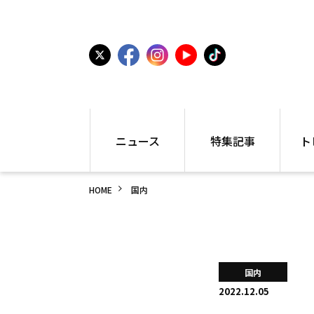
ニュース
特集記事
ト
国内
世界陸上
シュー
HOME
国内
駅伝
特集
インフ
箱根駅伝
学生長距離
編集部
大学
高校・中学
PR
高校
アラカルト
アイテ
国内
中学
プレゼ
2022.12.05
世界陸上
日本代表