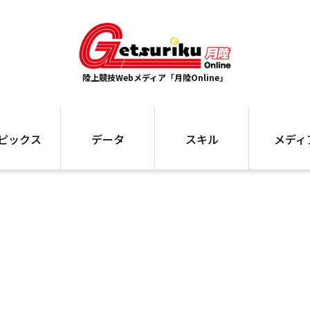
陸上競技Webメディア「月陸Online」
ピックス
データ
スキル
メディ
ズ
ランキング
トレーニング
インタビュー
ォ
最高記録
お役立ち情報
大会ギャラリ
コラム
世界大会
箱根駅伝
国内大会
写真記事
ム
駅伝データ
ント
選手名鑑
スケジュール
関連リンク