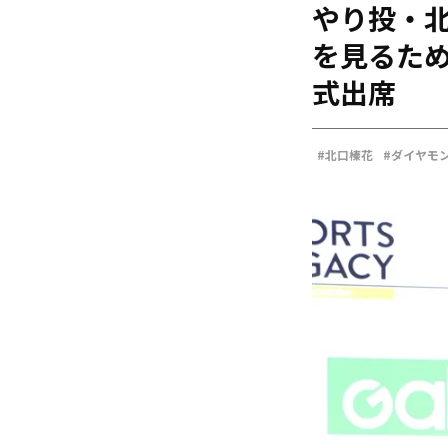
やり投・北
海外
五輪
を見るた
好記録
式出席
大会結果
#北口榛花
#ダイヤモ