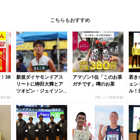
こちらもおすすめ
！38
新規ダイヤモンドアス
アマゾン1位「このお茶
若き
。
リートに栁田大輝とア
ガチです」噂のお茶
ェン
ツオビン・ジェイソン |
ル！
月陸Onlin...
ンドア
健康本舗)
PR(ハーブ健康本舗)