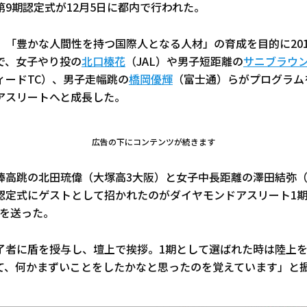
9期認定式が12月5日に都内で行われた。
「豊かな人間性を持つ国際人となる人材」の育成を目的に2014
で、女子やり投の
北口榛花
（JAL）や男子短距離の
サニブラウ
ィードTC）、男子走幅跳の
橋岡優輝
（富士通）らがプログラム
アスリートへと成長した。
広告の下にコンテンツが続きます
棒高跳の北田琉偉（大塚高3大阪）と女子中長距離の澤田結弥（
認定式にゲストとして招かれたのがダイヤモンドアスリート1期
スを送った。
了者に盾を授与し、壇上で挨拶。1期として選ばれた時は陸上を
て、何かまずいことをしたかなと思ったのを覚えています」と