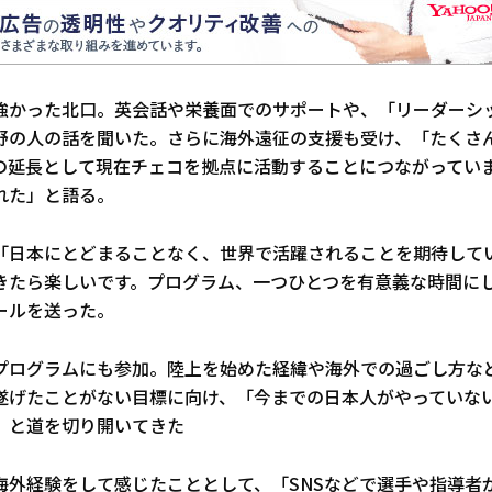
強かった北口。英会話や栄養面でのサポートや、「リーダーシ
野の人の話を聞いた。さらに海外遠征の支援も受け、「たくさ
の延長として現在チェコを拠点に活動することにつながってい
れた」と語る。
「日本にとどまることなく、世界で活躍されることを期待して
きたら楽しいです。プログラム、一つひとつを有意義な時間に
ールを送った。
プログラムにも参加。陸上を始めた経緯や海外での過ごし方な
遂げたことがない目標に向け、「今までの日本人がやっていな
」と道を切り開いてきた
海外経験をして感じたこととして、「SNSなどで選手や指導者