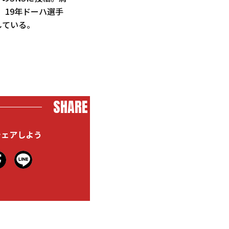
。19年ドーハ選手
している。
SHARE
シェアしよう