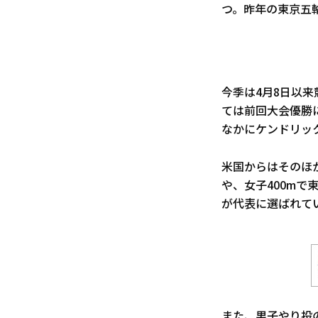
つ。昨年の東京五
今季は4月8日以
ては前回大会優勝
なかにケンドリッ
米国からはそのほ
や、女子400mで
が代表に選ばれて
また、男子やり投