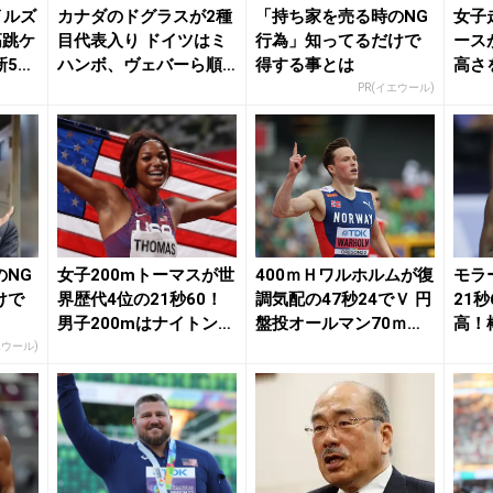
イルズ
カナダのドグラスが2種
「持ち家を売る時のNG
女子
高跳ケ
目代表入り ドイツはミ
行為」知ってるだけで
ース
新5ｍ
ハンボ、ヴェバーら順
得する事とは
高さ
当に選出 東京世...
ュプラ
PR(イエウール)
のNG
女子200mトーマスが世
400ｍＨワルホルムが復
モラ
けで
界歴代4位の21秒60！
調気配の47秒24でＶ 円
21
男子200mはナイトン
盤投オールマン70ｍオ
高！
V、カー...
ーバー／...
クス6
エウール)