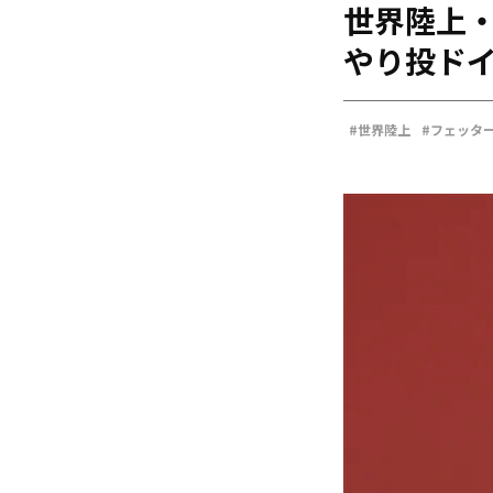
世界陸上
海外
五輪
やり投ド
好記録
大会結果
#世界陸上
#フェッタ
#オレゴン世界陸上