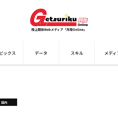
陸上競技Webメディア「月陸Online」
ピックス
データ
スキル
メディ
ズ
ランキング
トレーニング
インタビュー
ォ
最高記録
お役立ち情報
大会ギャラリ
コラム
世界大会
箱根駅伝
国内大会
写真記事
ム
駅伝データ
国内
ント
選手名鑑
スケジュール
関連リンク