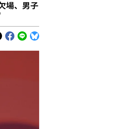
欠場、男子
ず