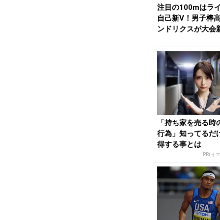
注目の100mはラ
自己新V！男子棒
ンドリクスが大会
92で3大会...
「持ち家を売る時
行為」知ってるだ
得する事とは
PR(イ