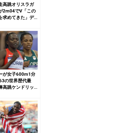
走高跳オリスラガ
が2m04でV「この
を求めてきた」デ
ンティスは...
ーが女子600m1分
秒63の世界歴代最
棒高跳ケンドリッ
m01／...