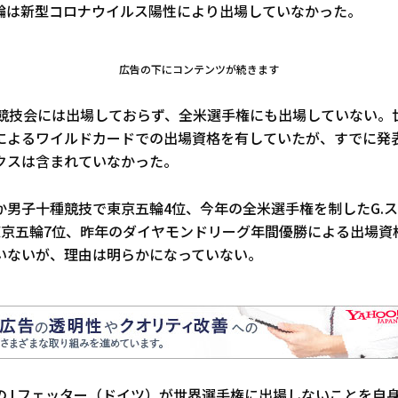
輪は新型コロナウイルス陽性により出場していなかった。
広告の下にコンテンツが続きます
来競技会には出場しておらず、全米選手権にも出場していない。
によるワイルドカードでの出場資格を有していたが、すでに発
クスは含まれていなかった。
か男子十種競技で東京五輪4位、今年の全米選手権を制したG.
東京五輪7位、昨年のダイヤモンドリーグ年間優勝による出場資
いないが、理由は明らかになっていない。
のJ.フェッター（ドイツ）が世界選手権に出場しないことを自身