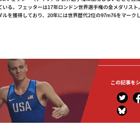
ている。フェッターは17年ロンドン世界選手権の金メダリスト
ルを獲得しており、20年には世界歴代2位の97m76をマーク
この記事を