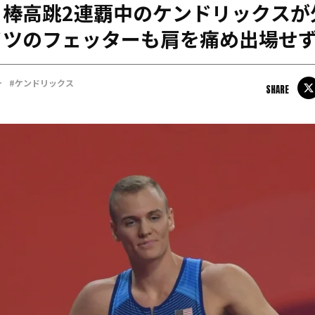
・棒高跳2連覇中のケンドリックスが
日本学連加盟大学
イツのフェッターも肩を痛め出場せ
ー
#ケンドリックス
SHARE