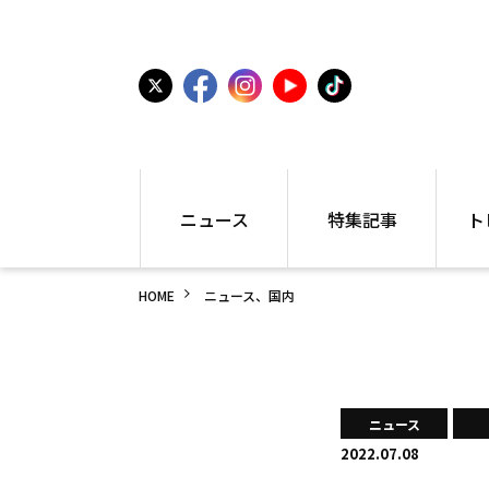
ニュース
特集記事
ト
国内
世界陸上
シュー
HOME
ニュース、国内
駅伝
特集
インフ
箱根駅伝
学生長距離
編集部
大学
高校・中学
PR
高校
アラカルト
アイテ
ニュース
中学
プレゼ
2022.07.08
世界陸上
日本代表