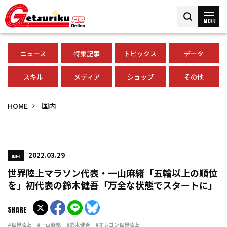
MENU
ニュース
特集記事
トピックス
データ
スキル
メディア
ショップ
その他
HOME
国内
2022.03.29
国内
世界陸上マラソン代表・一山麻緒「五輪以上の順位
を」初代表の鈴木健吾「万全な状態でスタートに」
SHARE
#世界陸上
#一山麻緒
#鈴木健吾
#オレゴン世界陸上