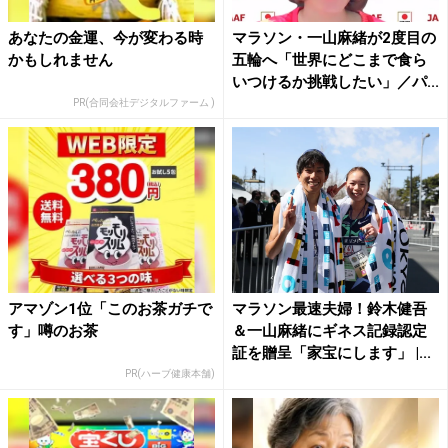
あなたの金運、今が変わる時
マラソン・一山麻緒が2度目の
かもしれません
五輪へ「世界にどこまで食ら
いつけるか挑戦したい」／パ...
PR(合同会社デジタルファーム )
アマゾン1位「このお茶ガチで
マラソン最速夫婦！鈴木健吾
す」噂のお茶
＆一山麻緒にギネス記録認定
証を贈呈「家宝にします」 |...
PR(ハーブ健康本舗)