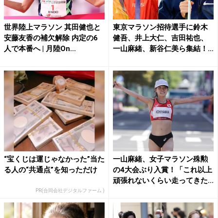
世界陸上マラソン 其田健也と
東京マラソン招待選手に鈴木
安藤友香の補欠解除 内定の6
健吾、井上大仁、吉田祐也、
人で本番へ | 月陸On...
一山麻緒、新谷仁美ら集結！
開...
“宝くじは運じゃなかった”当た
一山麻緒、女子マラソン殊勲
る人の“共通点”を知っただけ
の4大会ぶり入賞！「これ以上
頑張れないくらい走ってきた...
PR(合同会社デジタルファーム )