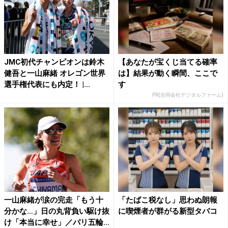
JMC初代チャンピオンは鈴木
【あなたが宝くじ当てる確率
健吾と一山麻緒 オレゴン世界
は】結果が動く瞬間、ここで
選手権代表にも内定！ |...
す
PR(合同会社デジタルファーム)
一山麻緒が涙の完走「もう十
「たばこ税なし」思わぬ朗報
分かな…」日の丸背負い駆け抜
に喫煙者が群がる新型タバコ
け「本当に幸せ」／パリ五輪...