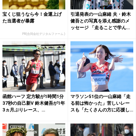
宝くじ狙うなら今！金運上げ
引退発表の一山麻緒 夫・鈴木
た当選者が暴露
健吾との写真を添え感謝のメ
ッセージ 「走ることで学ん...
PR(合同会社デジタルファーム )
函館ハーフ 定方駿が1時間1分
マラソン51位の一山麻緒「走
37秒の自己新V 鈴木健吾が1年
る前は怖かった」苦しいレー
3ヵ月ぶりレース、...
スも「たくさんの方に応援し...