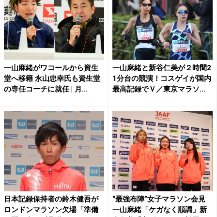
一山麻緒がワコールから資生
一山麻緒と新谷仁美が２時間2
堂へ移籍 永山忠幸氏も資生堂
1分台の競演！コスゲイが国内
の専任コーチに就任 | 月...
最高記録でＶ／東京マラソ...
日本記録保持者の鈴木健吾が
“最強布陣”女子マラソン会見
ロンドンマラソン欠場「準備
一山麻緒「ケガなく順調」新