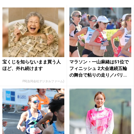
宝くじを知らないまま買う人
マラソン・一山麻緒は51位で
ほど、外れ続けます
フィニッシュ 2大会連続五輪
の舞台で粘りの走り／パリ...
PR(合同会社デジタルファーム)