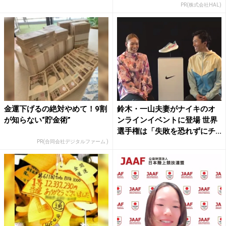
PR(株式会社HAL)
金運下げるの絶対やめて！9割
鈴木・一山夫妻がナイキのオ
が知らない“貯金術”
ンラインイベントに登場 世界
選手権は「失敗を恐れずにチ...
PR(合同会社デジタルファーム )