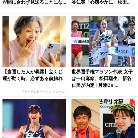
が間に合わず見送ることにな
谷仁美「心穏やかに」松田...
り...
【当選した人が暴露】宝くじ
世界選手権マラソン代表 女子
運が動く時、必ずある前触れ
は一山麻緒、松田瑞生、新谷
仁美が内定 | 月陸Onl...
PR(合同会社デジタルファーム )