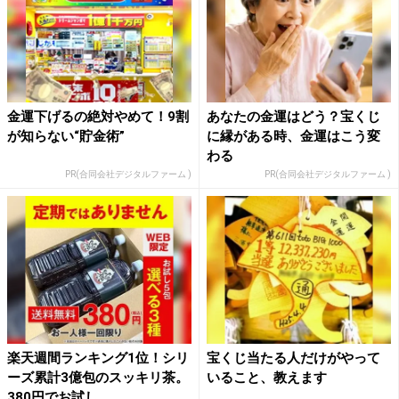
金運下げるの絶対やめて！9割
あなたの金運はどう？宝くじ
が知らない“貯金術”
に縁がある時、金運はこう変
わる
PR(合同会社デジタルファーム )
PR(合同会社デジタルファーム )
楽天週間ランキング1位！シリ
宝くじ当たる人だけがやって
ーズ累計3億包のスッキリ茶。
いること、教えます
380円でお試し