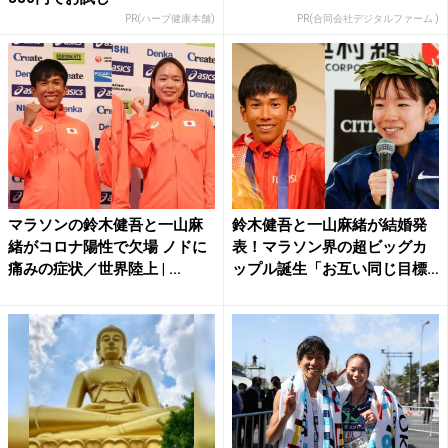
PR(ハーブ健康本舗)
PR(合同会社デジタルファーム )
マラソンの鈴木健吾と一山麻
鈴木健吾と一山麻緒が結婚発
緒がコロナ陽性で欠場 ノドに
表！マラソン界の超ビッグカ
痛みの症状／世界陸上 | ...
ップル誕生「お互い同じ目標
に...