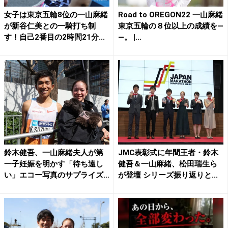
女子は東京五輪8位の一山麻緒
Road to OREGON22 一山麻緒
が新谷仁美との一騎打ち制
東京五輪の８位以上の成績を―
す！自己2番目の2時間21分...
―。 |...
鈴木健吾、一山麻緒夫人が第
JMC表彰式に年間王者・鈴木
一子妊娠を明かす「待ち遠し
健吾＆一山麻緒、松田瑞生ら
い」エコー写真のサプライズ
が登壇 シリーズ振り返りと...
S...