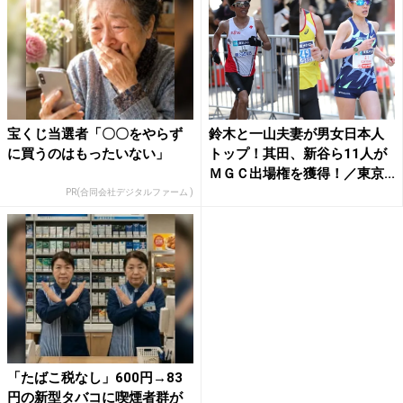
宝くじ当選者「〇〇をやらず
鈴木と一山夫妻が男女日本人
に買うのはもったいない」
トップ！其田、新谷ら11人が
ＭＧＣ出場権を獲得！／東京...
PR(合同会社デジタルファーム )
「たばこ税なし」600円→83
円の新型タバコに喫煙者群が