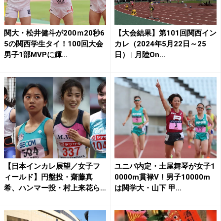
関大・松井健斗が200ｍ20秒6
【大会結果】第101回関西イン
5の関西学生タイ！100回大会
カレ（2024年5月22日～25
男子1部MVPに輝...
日） | 月陸On...
【日本インカレ展望／女子フ
ユニバ内定・土屋舞琴が女子1
ィールド】円盤投・齋藤真
0000m貫禄V！男子10000m
希、ハンマー投・村上来花ら
は関学大・山下 甲...
ハイ...