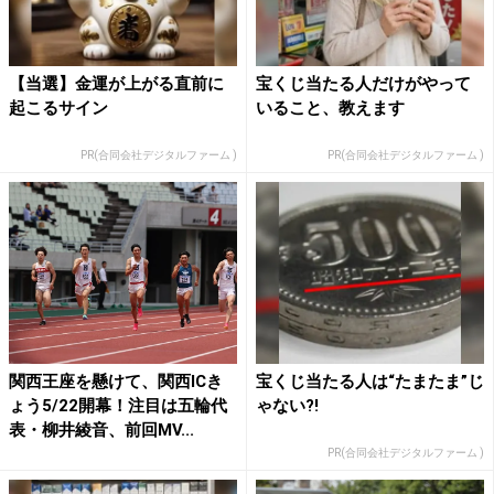
【当選】金運が上がる直前に
宝くじ当たる人だけがやって
起こるサイン
いること、教えます
PR(合同会社デジタルファーム )
PR(合同会社デジタルファーム )
関西王座を懸けて、関西ICき
宝くじ当たる人は“たまたま”じ
ょう5/22開幕！注目は五輪代
ゃない?!
表・柳井綾音、前回MV...
PR(合同会社デジタルファーム )