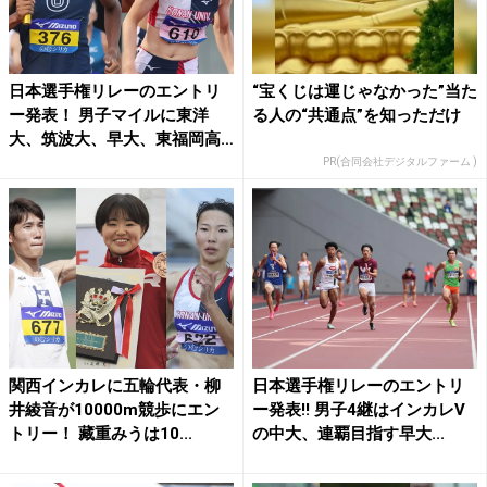
日本選手権リレーのエントリ
“宝くじは運じゃなかった”当た
ー発表！ 男子マイルに東洋
る人の“共通点”を知っただけ
大、筑波大、早大、東福岡高
な...
PR(合同会社デジタルファーム )
関西インカレに五輪代表・柳
日本選手権リレーのエントリ
井綾音が10000m競歩にエン
ー発表!! 男子4継はインカレV
トリー！ 藏重みうは10...
の中大、連覇目指す早大...