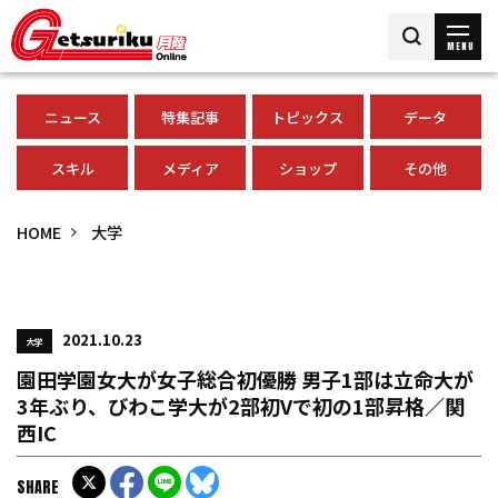
MENU
ニュース
特集記事
トピックス
データ
スキル
メディア
ショップ
その他
HOME
大学
2021.10.23
大学
園田学園女大が女子総合初優勝 男子1部は立命大が
3年ぶり、びわこ学大が2部初Vで初の1部昇格／関
西IC
SHARE