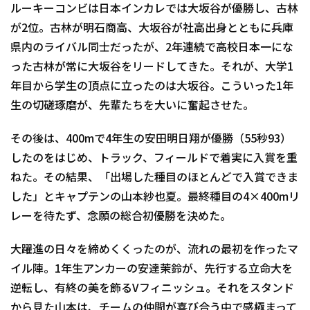
ルーキーコンビは日本インカレでは大坂谷が優勝し、古林
が2位。古林が明石商高、大坂谷が社高出身とともに兵庫
県内のライバル同士だったが、2年連続で高校日本一にな
った古林が常に大坂谷をリードしてきた。それが、大学1
年目から学生の頂点に立ったのは大坂谷。こういった1年
生の切磋琢磨が、先輩たちを大いに奮起させた。
その後は、400mで4年生の安田明日翔が優勝（55秒93）
したのをはじめ、トラック、フィールドで着実に入賞を重
ねた。その結果、「出場した種目のほとんどで入賞できま
した」とキャプテンの山本紗也夏。最終種目の4×400mリ
レーを待たず、念願の総合初優勝を決めた。
大躍進の日々を締めくくったのが、流れの最初を作ったマ
イル陣。1年生アンカーの安達茉鈴が、先行する立命大を
逆転し、有終の美を飾るVフィニッシュ。それをスタンド
から見た山本は、チームの仲間が喜び合う中で感極まって