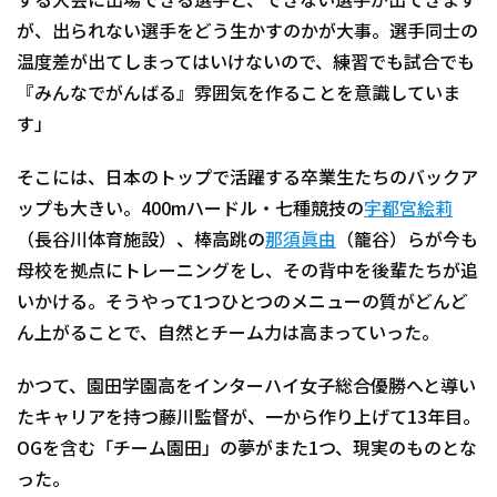
する大会に出場できる選手と、できない選手が出てきます
が、出られない選手をどう生かすのかが大事。選手同士の
温度差が出てしまってはいけないので、練習でも試合でも
『みんなでがんばる』雰囲気を作ることを意識していま
す」
そこには、日本のトップで活躍する卒業生たちのバックア
ップも大きい。400mハードル・七種競技の
宇都宮絵莉
（長谷川体育施設）、棒高跳の
那須眞由
（籠谷）らが今も
母校を拠点にトレーニングをし、その背中を後輩たちが追
いかける。そうやって1つひとつのメニューの質がどんど
ん上がることで、自然とチーム力は高まっていった。
かつて、園田学園高をインターハイ女子総合優勝へと導い
たキャリアを持つ藤川監督が、一から作り上げて13年目。
OGを含む「チーム園田」の夢がまた1つ、現実のものとな
った。