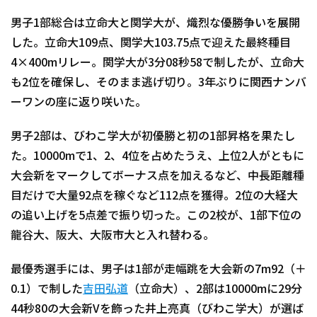
男子1部総合は立命大と関学大が、熾烈な優勝争いを展開
した。立命大109点、関学大103.75点で迎えた最終種目
4×400mリレー。関学大が3分08秒58で制したが、立命大
も2位を確保し、そのまま逃げ切り。3年ぶりに関西ナンバ
ーワンの座に返り咲いた。
男子2部は、びわこ学大が初優勝と初の1部昇格を果たし
た。10000mで1、2、4位を占めたうえ、上位2人がともに
大会新をマークしてボーナス点を加えるなど、中長距離種
目だけで大量92点を稼ぐなど112点を獲得。2位の大経大
の追い上げを5点差で振り切った。この2校が、1部下位の
龍谷大、阪大、大阪市大と入れ替わる。
最優秀選手には、男子は1部が走幅跳を大会新の7m92（＋
0.1）で制した
吉田弘道
（立命大）、2部は10000mに29分
44秒80の大会新Vを飾った井上亮真（びわこ学大）が選ば