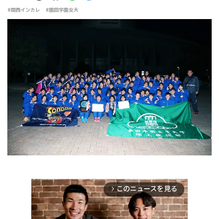
#関西インカレ
#園田学園女大
このニュースを見る
arrow_forward_ios