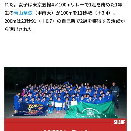
れた。女子は東京五輪4×100mリレーで1走を務めた1年
生の
青山華依
（甲南大）が100mを11秒45（＋3.4）、
200mは23秒91（＋0.7）の自己新で2冠を獲得する活躍か
ら選出された。
SHARE