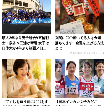
順大2年ぶり男子総合V五輪戦
玄関に〇〇置いてる人は金運
士・泉谷＆三浦が牽引 女子は
落ちてます…金運を上げる方法
日体大が4年ぶり制覇／日...
とは
PR(合同会社デジタルファーム )
「宝くじを買う前に〇〇をす
【日本インカレ女子みどこ