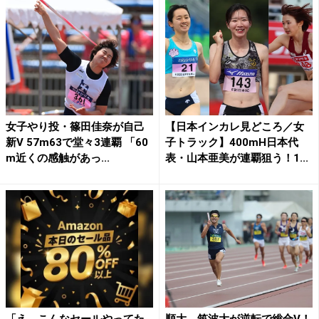
女子やり投・篠田佳奈が自己
【日本インカレ見どころ／女
新V 57m63で堂々3連覇 「60
子トラック】400mH日本代
m近くの感触があっ...
表・山本亜美が連覇狙う！1...