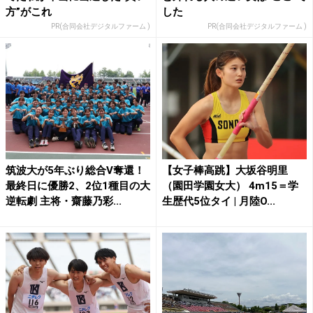
方”がこれ
した
PR(合同会社デジタルファーム )
PR(合同会社デジタルファーム )
筑波大が5年ぶり総合V奪還！
【女子棒高跳】大坂谷明里
最終日に優勝2、2位1種目の大
（園田学園女大） 4m15＝学
逆転劇 主将・齋藤乃彩...
生歴代5位タイ | 月陸O...