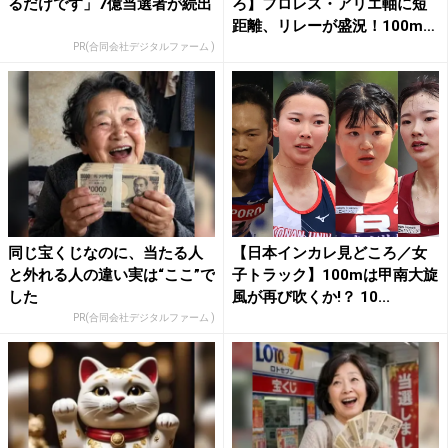
るだけです」7億当選者が続出
ろ】フロレス・アリエ軸に短
距離、リレーが盛況！100m
H...
PR(合同会社デジタルファーム )
同じ宝くじなのに、当たる人
【日本インカレ見どころ／女
と外れる人の違い実は“ここ”で
子トラック】100mは甲南大旋
した
風が再び吹くか!？ 10...
PR(合同会社デジタルファーム )