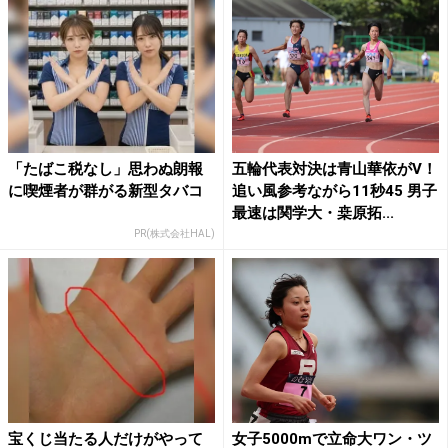
「たばこ税なし」思わぬ朗報
五輪代表対決は青山華依がV！
に喫煙者が群がる新型タバコ
追い風参考ながら11秒45 男子
最速は関学大・桒原拓...
PR(株式会社HAL)
宝くじ当たる人だけがやって
女子5000mで立命大ワン・ツ