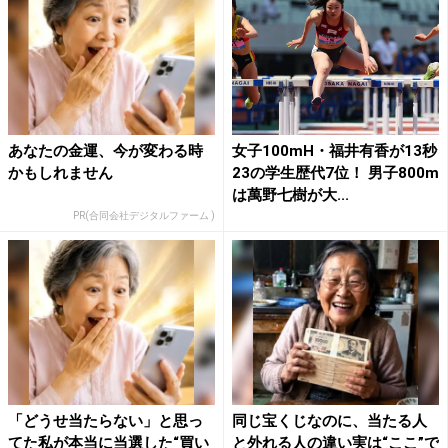
あなたの金運、今が変わる時
女子100mH・福井有香が13秒
かもしれません
23の学生歴代7位！ 男子800m
は萬野七樹が大...
PR(合同会社デジタルファーム )
「どうせ当たらない」と思っ
同じ宝くじなのに、当たる人
てた私が本当に当選した“買い
と外れる人の違い実は“ここ”で