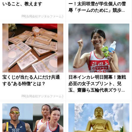
いること、教えます
ー！太田咲雪が学生個人の雪
辱「チームのために」競歩...
PR(合同会社デジタルファーム )
宝くじが当たる人にだけ共通
日本インカレ明日開幕！激戦
する“ある特徴”とは？
必至の女子スプリント、兒
玉、齋藤ら五輪代表ズラリ
【女子...
PR(合同会社デジタルファーム )