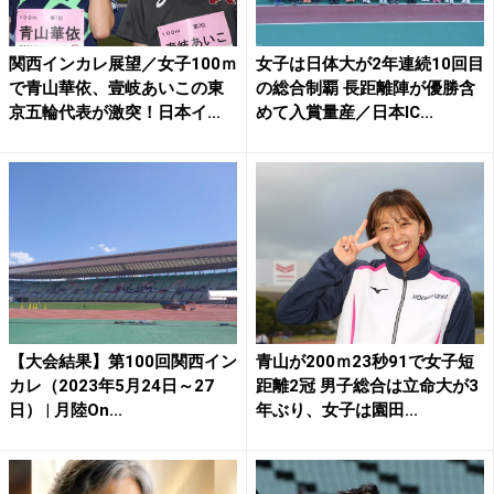
関西インカレ展望／女子100ｍ
女子は日体大が2年連続10回目
で青山華依、壹岐あいこの東
の総合制覇 長距離陣が優勝含
京五輪代表が激突！日本イ...
めて入賞量産／日本IC...
【大会結果】第100回関西イン
青山が200ｍ23秒91で女子短
カレ（2023年5月24日～27
距離2冠 男子総合は立命大が3
日） | 月陸On...
年ぶり、女子は園田...