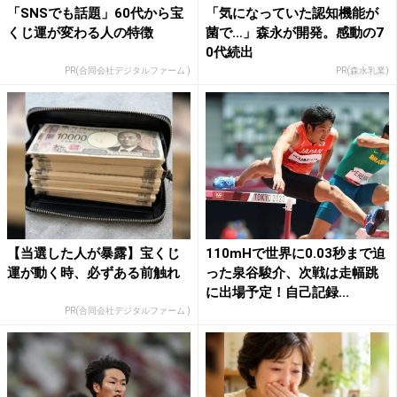
「SNSでも話題」60代から宝
「気になっていた認知機能が
くじ運が変わる人の特徴
菌で…」森永が開発。感動の7
0代続出
PR(合同会社デジタルファーム )
PR(森永乳業)
【当選した人が暴露】宝くじ
110mHで世界に0.03秒まで迫
運が動く時、必ずある前触れ
った泉谷駿介、次戦は走幅跳
に出場予定！自己記録...
PR(合同会社デジタルファーム )