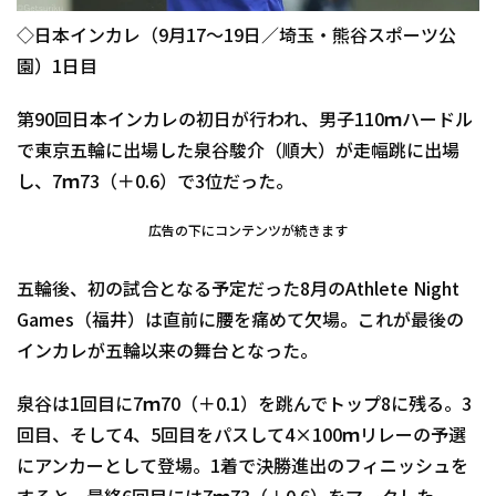
◇日本インカレ（9月17～19日／埼玉・熊谷スポーツ公
園）1日目
第90回日本インカレの初日が行われ、男子110ｍハードル
で東京五輪に出場した泉谷駿介（順大）が走幅跳に出場
し、7ｍ73（＋0.6）で3位だった。
広告の下にコンテンツが続きます
五輪後、初の試合となる予定だった8月のAthlete Night
Games（福井）は直前に腰を痛めて欠場。これが最後の
インカレが五輪以来の舞台となった。
泉谷は1回目に7ｍ70（＋0.1）を跳んでトップ8に残る。3
回目、そして4、5回目をパスして4×100ｍリレーの予選
にアンカーとして登場。1着で決勝進出のフィニッシュを