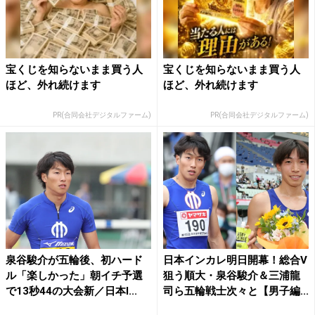
宝くじを知らないまま買う人
宝くじを知らないまま買う人
ほど、外れ続けます
ほど、外れ続けます
PR(合同会社デジタルファーム)
PR(合同会社デジタルファーム)
泉谷駿介が五輪後、初ハード
日本インカレ明日開幕！総合V
ル「楽しかった」朝イチ予選
狙う順大・泉谷駿介＆三浦龍
で13秒44の大会新／日本I...
司ら五輪戦士次々と【男子編...