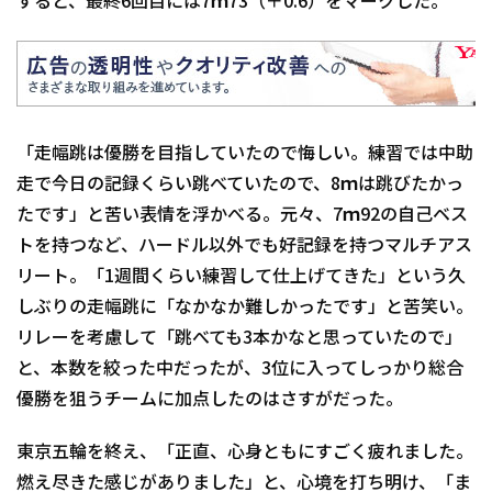
すると、最終6回目には7ｍ73（＋0.6）をマークした。
「走幅跳は優勝を目指していたので悔しい。練習では中助
走で今日の記録くらい跳べていたので、8ｍは跳びたかっ
たです」と苦い表情を浮かべる。元々、7ｍ92の自己ベス
トを持つなど、ハードル以外でも好記録を持つマルチアス
リート。「1週間くらい練習して仕上げてきた」という久
しぶりの走幅跳に「なかなか難しかったです」と苦笑い。
リレーを考慮して「跳べても3本かなと思っていたので」
と、本数を絞った中だったが、3位に入ってしっかり総合
優勝を狙うチームに加点したのはさすがだった。
東京五輪を終え、「正直、心身ともにすごく疲れました。
燃え尽きた感じがありました」と、心境を打ち明け、「ま