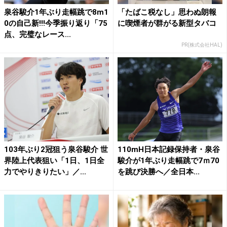
泉谷駿介1年ぶり走幅跳で8m1
「たばこ税なし」思わぬ朗報
0の自己新!!!今季振り返り「75
に喫煙者が群がる新型タバコ
点、完璧なレース...
PR(株式会社HAL)
103年ぶり2冠狙う泉谷駿介 世
110mH日本記録保持者・泉谷
界陸上代表狙い「1日、1日全
駿介が1年ぶり走幅跳で7ｍ70
力でやりきりたい」／...
を跳び決勝へ／全日本...