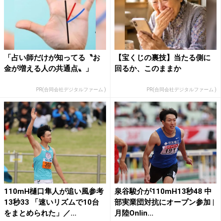
「占い師だけが知ってる〝お
【宝くじの裏技】当たる側に
金が増える人の共通点〟」
回るか、このままか
PR(合同会社デジタルファーム )
PR(合同会社デジタルファーム )
110mH樋口隼人が追い風参考
泉谷駿介が110mH13秒48 中
13秒33 「速いリズムで10台
部実業団対抗にオープン参加 |
をまとめられた」／...
月陸Onlin...