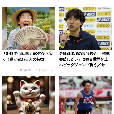
「SNSでも話題」60代から宝
走幅跳出場の泉谷駿介 「標準
くじ運が変わる人の特徴
突破したい」 2種目世界陸上
へビッグジャンプ誓う／セ...
PR(合同会社デジタルファーム )