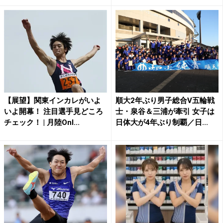
【展望】関東インカレがいよ
順大2年ぶり男子総合V五輪戦
いよ開幕！ 注目選手見どころ
士・泉谷＆三浦が牽引 女子は
チェック！ | 月陸Onl...
日体大が4年ぶり制覇／日...