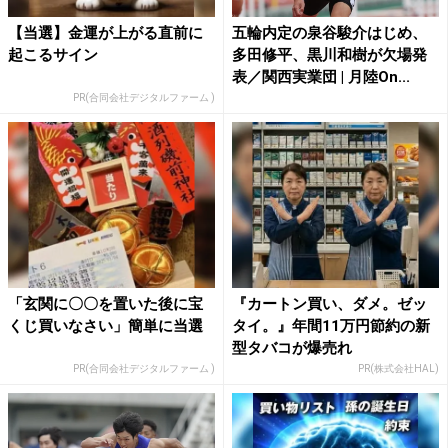
【当選】金運が上がる直前に
五輪内定の泉谷駿介はじめ、
起こるサイン
多田修平、黒川和樹が欠場発
表／関西実業団 | 月陸On...
PR(合同会社デジタルファーム )
「玄関に〇〇を置いた後に宝
『カートン買い、ダメ。ゼッ
くじ買いなさい」簡単に当選
タイ。』年間11万円節約の新
型タバコが爆売れ
PR(合同会社デジタルファーム )
PR(株式会社HAL)