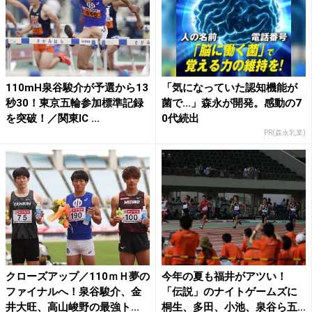
110mH泉谷駿介が予選から13
「気になっていた認知機能が
秒30！東京五輪参加標準記録
菌で…」森永が開発。感動の7
を突破！／関東IC ...
0代続出
PR(森永乳業)
クローズアップ／110ｍＨ夢の
今年の夏も福井がアツい！
ファイナルへ！泉谷駿介、金
「伝説」のナイトゲームズに
井大旺、高山峻野の最強ト...
桐生、多田、小池、泉谷ら五