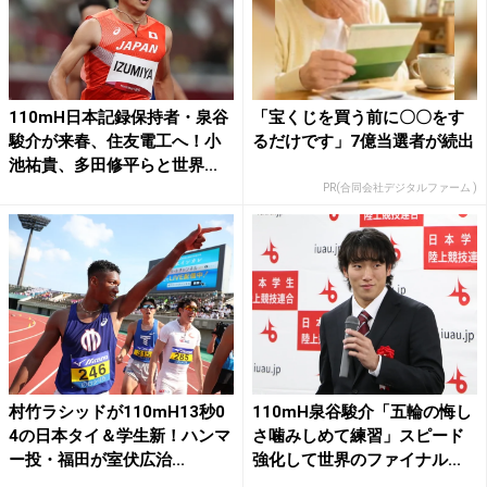
110mH日本記録保持者・泉谷
「宝くじを買う前に〇〇をす
駿介が来春、住友電工へ！小
るだけです」7億当選者が続出
池祐貴、多田修平らと世界...
PR(合同会社デジタルファーム )
村竹ラシッドが110mH13秒0
110mH泉谷駿介「五輪の悔し
4の日本タイ＆学生新！ハンマ
さ噛みしめて練習」スピード
ー投・福田が室伏広治...
強化して世界のファイナル...