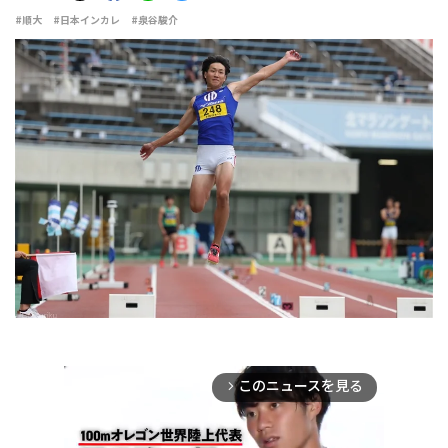
#順大
#日本インカレ
#泉谷駿介
このニュースを見る
arrow_forward_ios