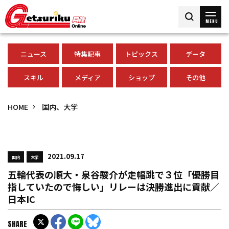
MENU
ニュース
特集記事
トピックス
データ
スキル
メディア
ショップ
その他
HOME
国内、大学
2021.09.17
国内
大学
五輪代表の順大・泉谷駿介が走幅跳で３位「優勝目
指していたので悔しい」リレーは決勝進出に貢献／
日本IC
SHARE